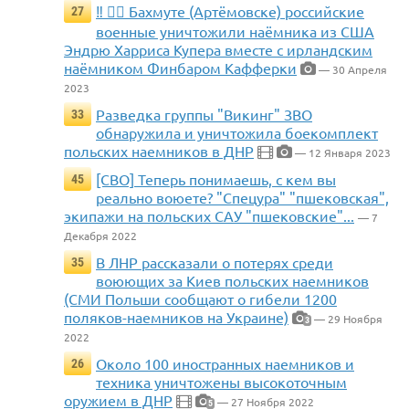
‼️ 🏴‍☠️ Бахмуте (Артёмовске) российские
27
военные уничтожили наёмника из США
Эндрю Харриса Купера вместе с ирландским
наёмником Финбаром Кафферки
— 30 Апреля
2023
Разведка группы "Викинг" ЗВО
33
обнаружила и уничтожила боекомплект
польских наемников в ДНР
— 12 Января 2023
[СВО] Теперь понимаешь, с кем вы
45
реально воюете? "Спецура" "пшековская",
экипажи на польских САУ "пшековские"...
— 7
Декабря 2022
В ЛНР рассказали о потерях среди
35
воюющих за Киев польских наемников
(СМИ Польши сообщают о гибели 1200
поляков-наемников на Украине)
— 29 Ноября
3
2022
Около 100 иностранных наемников и
26
техника уничтожены высокоточным
оружием в ДНР
— 27 Ноября 2022
5