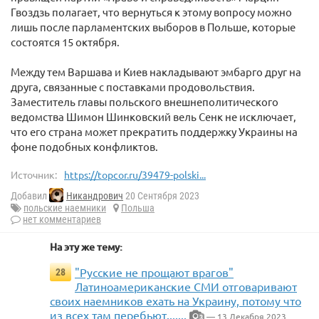
Гвоздзь полагает, что вернуться к этому вопросу можно
лишь после парламентских выборов в Польше, которые
состоятся 15 октября.
Между тем Варшава и Киев накладывают эмбарго друг на
друга, связанные с поставками продовольствия.
Заместитель главы польского внешнеполитического
ведомства Шимон Шинковский вель Сенк не исключает,
что его страна может прекратить поддержку Украины на
фоне подобных конфликтов.
Источник:
https://topcor.ru/39479-polski...
Добавил
Никандрович
20 Сентября 2023
польские наемники
Польша
нет комментариев
На эту же тему:
"Русские не прощают врагов"
28
Латиноамериканские СМИ отговаривают
своих наемников ехать на Украину, потому что
из всех там перебьют.......
— 13 Декабря 2023
3