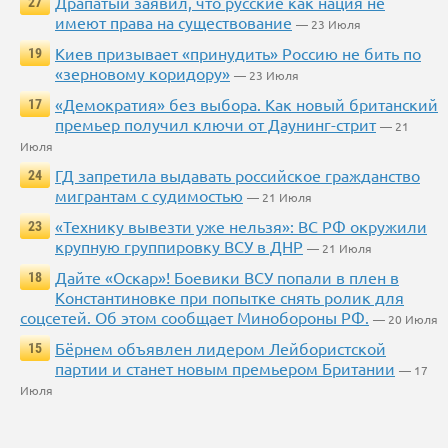
Драпатый заявил, что русские как нация не
27
имеют права на существование
— 23 Июля
Киев призывает «принудить» Россию не бить по
19
«зерновому коридору»
— 23 Июля
«Демократия» без выбора. Как новый британский
17
премьер получил ключи от Даунинг-стрит
— 21
Июля
ГД запретила выдавать российское гражданство
24
мигрантам с судимостью
— 21 Июля
«Технику вывезти уже нельзя»: ВС РФ окружили
23
крупную группировку ВСУ в ДНР
— 21 Июля
Дайте «Оскар»! Боевики ВСУ попали в плен в
18
Константиновке при попытке снять ролик для
соцсетей. Об этом сообщает Минобороны РФ.
— 20 Июля
Бёрнем объявлен лидером Лейбористской
15
партии и станет новым премьером Британии
— 17
Июля