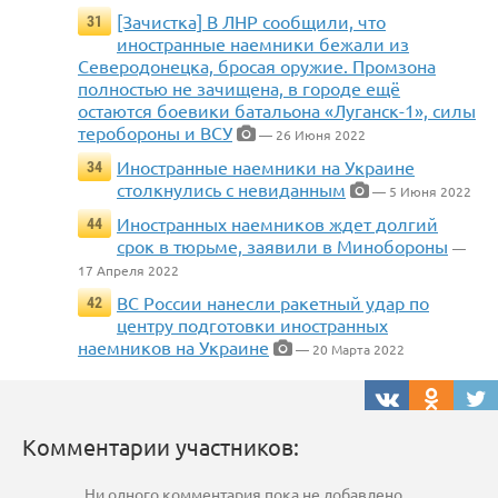
[Зачистка] В ЛНР сообщили, что
31
иностранные наемники бежали из
Северодонецка, бросая оружие. Промзона
полностью не зачищена, в городе ещё
остаются боевики батальона «Луганск-1», силы
теробороны и ВСУ
— 26 Июня 2022
Иностранные наемники на Украине
34
столкнулись с невиданным
— 5 Июня 2022
Иностранных наемников ждет долгий
44
срок в тюрьме, заявили в Минобороны
—
17 Апреля 2022
ВС России нанесли ракетный удар по
42
центру подготовки иностранных
наемников на Украине
— 20 Марта 2022
Комментарии участников:
Ни одного комментария пока не добавлено