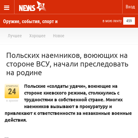
Вход
Оружие, события, спорт и
в мою ленту
459
новости отовсюду
Лучшее
Хорошее
Новое
Польских наемников, воюющих на
стороне ВСУ, начали преследовать
на родине
Польские «солдаты удачи», воюющие на
отметили
24
стороне киевского режима, столкнулись с
трудностями в собственной стране. Многих
в архиве
наемников вызывают в прокуратуру и
привлекают к ответственности за незаконные военные
действия.