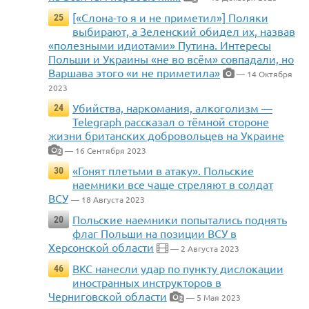
[«Слона-то я и не приметил»] Поляки
25
выбирают, а Зеленский обидел их, назвав
«полезными идиотами» Путина. Интересы
Польши и Украины «не во всём» совпадали, но
Варшава этого «и не приметила»
— 14 Октября
2023
Убийства, наркомания, алкоголизм —
24
Telegraph рассказал о тёмной стороне
жизни британских добровольцев на Украине
— 16 Сентября 2023
2
«Гонят плетьми в атаку». Польские
30
наемники все чаще стреляют в солдат
ВСУ
— 18 Августа 2023
Польские наемники попытались поднять
20
флаг Польши на позиции ВСУ в
Херсонской области
— 2 Августа 2023
ВКС нанесли удар по пункту дислокации
46
иностранных инструкторов в
Черниговской области
— 5 Мая 2023
2