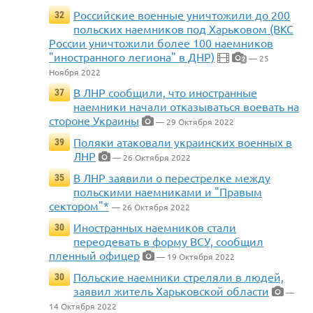
Российские военные уничтожили до 200
32
польских наемников под Харьковом (ВКС
России уничтожили более 100 наемников
"иностранного легиона" в ДНР)
— 25
2
Ноября 2022
В ЛНР сообщили, что иностранные
37
наемники начали отказываться воевать на
стороне Украины
— 29 Октября 2022
Поляки атаковали украинских военных в
39
ЛНР
— 26 Октября 2022
В ЛНР заявили о перестрелке между
35
польскими наемниками и "Правым
сектором"*
— 26 Октября 2022
Иностранных наемников стали
30
переодевать в форму ВСУ, сообщил
пленный офицер
— 19 Октября 2022
Польские наемники стреляли в людей,
30
заявил житель Харьковской области
—
14 Октября 2022