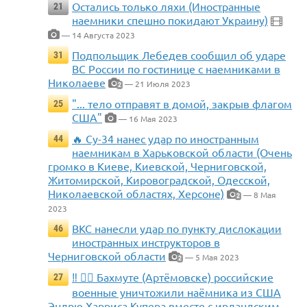
Остались только ляхи (Иностранные
21
наемники спешно покидают Украину)
— 14 Августа 2023
Подпольщик Лебедев сообщил об ударе
31
ВС России по гостинице с наемниками в
Николаеве
— 21 Июля 2023
2
"... тело отправят в домой, закрыв флагом
25
США"
— 16 Мая 2023
🔥 Су-34 нанес удар по иностранным
44
наемникам в Харьковской области (Очень
громко в Киеве, Киевской, Черниговской,
Житомирской, Кировоградской, Одесской,
Николаевской областях, Херсоне)
— 8 Мая
2
2023
ВКС нанесли удар по пункту дислокации
46
иностранных инструкторов в
Черниговской области
— 5 Мая 2023
2
‼️ 🏴‍☠️ Бахмуте (Артёмовске) российские
27
военные уничтожили наёмника из США
Эндрю Харриса Купера вместе с ирландским