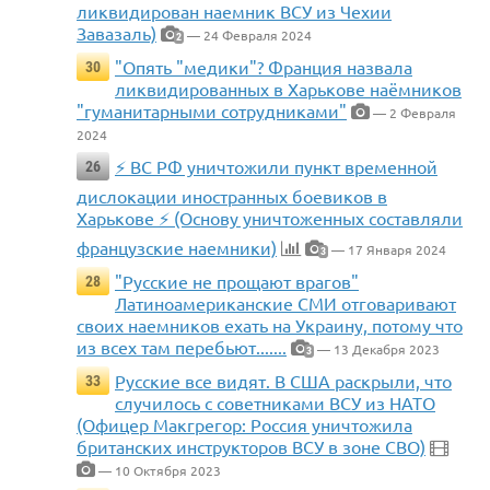
ликвидирован наемник ВСУ из Чехии
Завазаль)
— 24 Февраля 2024
2
"Опять "медики"? Франция назвала
30
ликвидированных в Харькове наёмников
"гуманитарными сотрудниками"
— 2 Февраля
2024
⚡️ ВС РФ уничтожили пункт временной
26
дислокации иностранных боевиков в
Харькове ⚡️ (Основу уничтоженных составляли
французские наемники)
— 17 Января 2024
3
"Русские не прощают врагов"
28
Латиноамериканские СМИ отговаривают
своих наемников ехать на Украину, потому что
из всех там перебьют.......
— 13 Декабря 2023
3
Русские все видят. В США раскрыли, что
33
случилось с советниками ВСУ из НАТО
(Офицер Макгрегор: Россия уничтожила
британских инструкторов ВСУ в зоне СВО)
— 10 Октября 2023