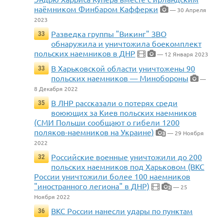
наёмником Финбаром Кафферки
— 30 Апреля
2023
Разведка группы "Викинг" ЗВО
33
обнаружила и уничтожила боекомплект
польских наемников в ДНР
— 12 Января 2023
В Харьковской области уничтожены 90
33
польских наемников — Минобороны
—
8 Декабря 2022
В ЛНР рассказали о потерях среди
35
воюющих за Киев польских наемников
(СМИ Польши сообщают о гибели 1200
поляков-наемников на Украине)
— 29 Ноября
3
2022
Российские военные уничтожили до 200
32
польских наемников под Харьковом (ВКС
России уничтожили более 100 наемников
"иностранного легиона" в ДНР)
— 25
2
Ноября 2022
ВКС России нанесли удары по пунктам
36