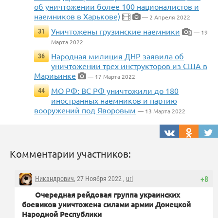
об уничтожении более 100 националистов и
наемников в Харькове)
— 2 Апреля 2022
Уничтожены грузинские наемники
31
— 19
3
Марта 2022
Народная милиция ДНР заявила об
36
уничтожении трех инструкторов из США в
Мариьинке
— 17 Марта 2022
МО РФ: ВС РФ уничтожили до 180
44
иностранных наемников и партию
вооружений под Яворовым
— 13 Марта 2022
Комментарии участников:
Никандрович
, 27 Ноября 2022 ,
url
+8
Очередная рейдовая группа украинских
боевиков уничтожена силами армии Донецкой
Народной Республики