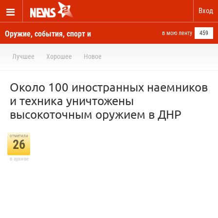
Вход
Оружие, события, спорт и
в мою ленту
459
новости отовсюду
Лучшее
Хорошее
Новое
Около 100 иностранных наемников
и техника уничтожены
высокоточным оружием в ДНР
отметили
26
в архиве