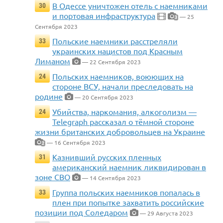
В Одессе уничтожен отель с наемниками
30
и портовая инфраструктура
— 25
3
Сентября 2023
Польские наемники расстреляли
33
украинских нацистов под Красным
Лиманом
— 22 Сентября 2023
Польских наемников, воюющих на
24
стороне ВСУ, начали преследовать на
родине
— 20 Сентября 2023
Убийства, наркомания, алкоголизм —
24
Telegraph рассказал о тёмной стороне
жизни британских добровольцев на Украине
— 16 Сентября 2023
2
Казнивший русских пленных
31
американский наемник ликвидирован в
зоне СВО
— 14 Сентября 2023
Группа польских наемников попалась в
33
плен при попытке захватить российские
позиции под Соледаром
— 29 Августа 2023