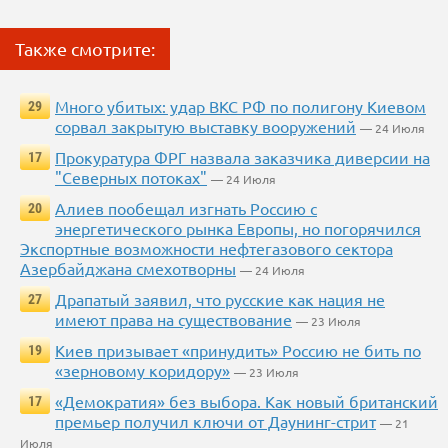
Также смотрите:
Много убитых: удар ВКС РФ по полигону Киевом
29
сорвал закрытую выставку вооружений
— 24 Июля
Прокуратура ФРГ назвала заказчика диверсии на
17
"Северных потоках"
— 24 Июля
Алиев пообещал изгнать Россию с
20
энергетического рынка Европы, но погорячился
Экспортные возможности нефтегазового сектора
Азербайджана смехотворны
— 24 Июля
Драпатый заявил, что русские как нация не
27
имеют права на существование
— 23 Июля
Киев призывает «принудить» Россию не бить по
19
«зерновому коридору»
— 23 Июля
«Демократия» без выбора. Как новый британский
17
премьер получил ключи от Даунинг-стрит
— 21
Июля