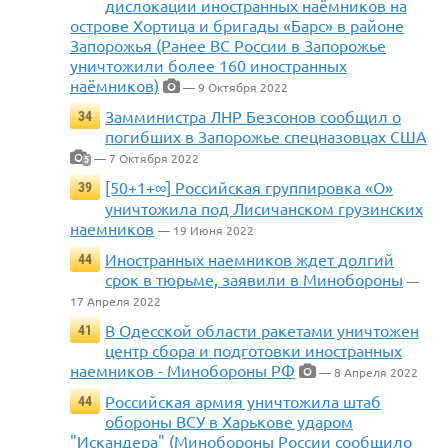
дислокации иностранных наёмников на
острове Хортица и бригады «Барс» в районе
Запорожья (Ранее ВС России в Запорожье
уничтожили более 160 иностранных
наёмников)
— 9 Октября 2022
Замминистра ЛНР Безсонов сообщил о
34
погибших в Запорожье спецназовцах США
— 7 Октября 2022
5
[50+1+∞] Российская группировка «О»
39
уничтожила под Лисичанском грузинских
наемников
— 19 Июня 2022
Иностранных наемников ждет долгий
44
срок в тюрьме, заявили в Минобороны
—
17 Апреля 2022
В Одесской области ракетами уничтожен
41
центр сбора и подготовки иностранных
наемников - Минобороны РФ
— 8 Апреля 2022
Российская армия уничтожила штаб
44
обороны ВСУ в Харькове ударом
"Искандера" (Минобороны России сообщило