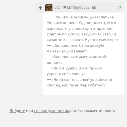
udb
, 19 Октября 2022 ,
url
+2
Решили американцы заслать на
Украину шпиона. Одели, значит, его в
национальную одежду и отправили.
Идет он по хутору и видит как старый
казак землю пашет. Ну этот ему и орет:
— «Здоровеньки были дидку!»
А казак ему отвечает:
— «Здоровеньки американский
шпион!»
— «Як же, дидку, я же гарный
украинский хлопец.»
— «Який же ты гарный украинский
хлопец, аки ты ниггер губатый»
Войдите
или
станьте участником
, чтобы комментировать