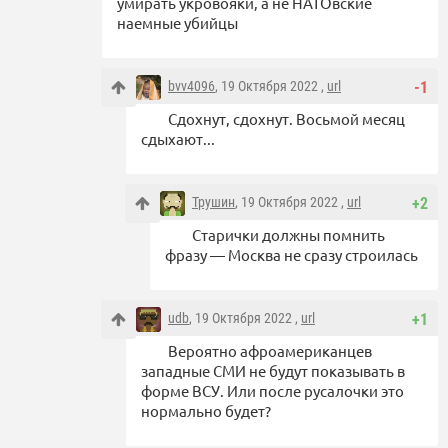
умирать укровояки, а не НАТОвские
наемные убийцы
bvv4096
, 19 Октября 2022 ,
url
-1
Сдохнут, сдохнут. Восьмой месяц
сдыхают...
Трушин
, 19 Октября 2022 ,
url
+2
Старички должны помнить
фразу — Москва не сразу строилась
udb
, 19 Октября 2022 ,
url
+1
Вероятно афроамериканцев
западные СМИ не будут показывать в
форме ВСУ. Или после русалочки это
нормально будет?