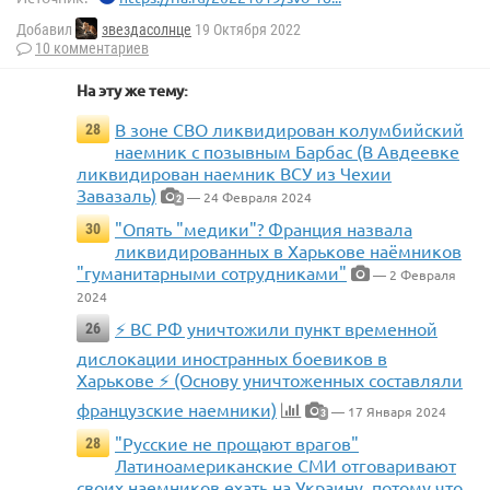
Добавил
звездасолнце
19 Октября 2022
10 комментариев
На эту же тему:
В зоне СВО ликвидирован колумбийский
28
наемник с позывным Барбас (В Авдеевке
ликвидирован наемник ВСУ из Чехии
Завазаль)
— 24 Февраля 2024
2
"Опять "медики"? Франция назвала
30
ликвидированных в Харькове наёмников
"гуманитарными сотрудниками"
— 2 Февраля
2024
⚡️ ВС РФ уничтожили пункт временной
26
дислокации иностранных боевиков в
Харькове ⚡️ (Основу уничтоженных составляли
французские наемники)
— 17 Января 2024
3
"Русские не прощают врагов"
28
Латиноамериканские СМИ отговаривают
своих наемников ехать на Украину, потому что