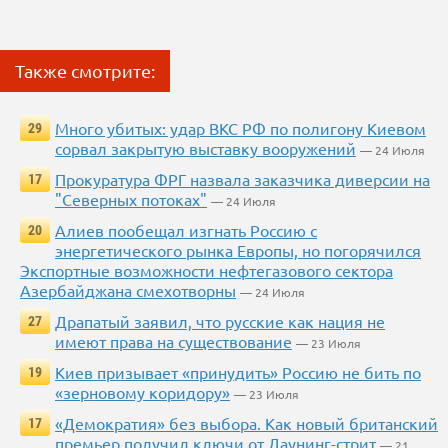
Также смотрите:
Много убитых: удар ВКС РФ по полигону Киевом
29
сорвал закрытую выставку вооружений
— 24 Июля
Прокуратура ФРГ назвала заказчика диверсии на
17
"Северных потоках"
— 24 Июля
Алиев пообещал изгнать Россию с
20
энергетического рынка Европы, но погорячился
Экспортные возможности нефтегазового сектора
Азербайджана смехотворны
— 24 Июля
Драпатый заявил, что русские как нация не
27
имеют права на существование
— 23 Июля
Киев призывает «принудить» Россию не бить по
19
«зерновому коридору»
— 23 Июля
«Демократия» без выбора. Как новый британский
17
премьер получил ключи от Даунинг-стрит
— 21