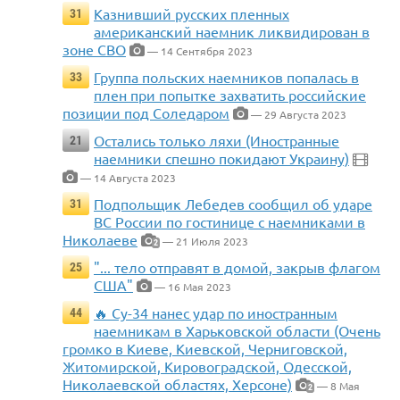
Казнивший русских пленных
31
американский наемник ликвидирован в
зоне СВО
— 14 Сентября 2023
Группа польских наемников попалась в
33
плен при попытке захватить российские
позиции под Соледаром
— 29 Августа 2023
Остались только ляхи (Иностранные
21
наемники спешно покидают Украину)
— 14 Августа 2023
Подпольщик Лебедев сообщил об ударе
31
ВС России по гостинице с наемниками в
Николаеве
— 21 Июля 2023
2
"... тело отправят в домой, закрыв флагом
25
США"
— 16 Мая 2023
🔥 Су-34 нанес удар по иностранным
44
наемникам в Харьковской области (Очень
громко в Киеве, Киевской, Черниговской,
Житомирской, Кировоградской, Одесской,
Николаевской областях, Херсоне)
— 8 Мая
2