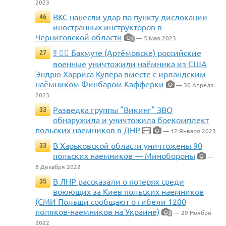
2023
ВКС нанесли удар по пункту дислокации
46
иностранных инструкторов в
Черниговской области
— 5 Мая 2023
2
‼️ 🏴‍☠️ Бахмуте (Артёмовске) российские
27
военные уничтожили наёмника из США
Эндрю Харриса Купера вместе с ирландским
наёмником Финбаром Кафферки
— 30 Апреля
2023
Разведка группы "Викинг" ЗВО
33
обнаружила и уничтожила боекомплект
польских наемников в ДНР
— 12 Января 2023
В Харьковской области уничтожены 90
33
польских наемников — Минобороны
—
8 Декабря 2022
В ЛНР рассказали о потерях среди
35
воюющих за Киев польских наемников
(СМИ Польши сообщают о гибели 1200
поляков-наемников на Украине)
— 29 Ноября
3
2022