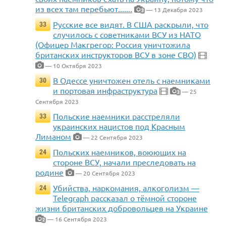
из всех там перебьют.......
— 13 Декабря 2023
3
Русские все видят. В США раскрыли, что
33
случилось с советниками ВСУ из НАТО
(Офицер Макгрегор: Россия уничтожила
британских инструкторов ВСУ в зоне СВО)
— 10 Октября 2023
В Одессе уничтожен отель с наемниками
30
и портовая инфраструктура
— 25
3
Сентября 2023
Польские наемники расстреляли
33
украинских нацистов под Красным
Лиманом
— 22 Сентября 2023
Польских наемников, воюющих на
24
стороне ВСУ, начали преследовать на
родине
— 20 Сентября 2023
Убийства, наркомания, алкоголизм —
24
Telegraph рассказал о тёмной стороне
жизни британских добровольцев на Украине
— 16 Сентября 2023
2