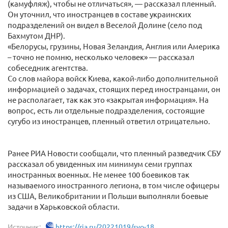
(камуфляж), чтобы не отличаться», — рассказал пленный.
Он уточнил, что иностранцев в составе украинских
подразделений он видел в Веселой Долине (село под
Бахмутом ДНР).
«Белорусы, грузины, Новая Зеландия, Англия или Америка
– точно не помню, несколько человек» — рассказал
собеседник агентства.
Со слов майора войск Киева, какой-либо дополнительной
информацией о задачах, стоящих перед иностранцами, он
не располагает, так как это «закрытая информация». На
вопрос, есть ли отдельные подразделения, состоящие
сугубо из иностранцев, пленный ответил отрицательно.
Ранее РИА Новости сообщали, что пленный разведчик СБУ
рассказал об увиденных им минимум семи группах
иностранных военных. Не менее 100 боевиков так
называемого иностранного легиона, в том числе офицеры
из США, Великобритании и Польши выполняли боевые
задачи в Харьковской области.
Источник:
https://ria.ru/20221019/svo-18...