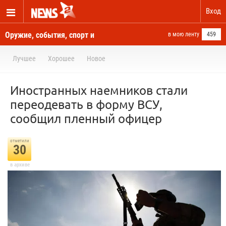
Вход
Оружие, события, спорт и
в мою ленту
459
новости отовсюду
Лучшее
Хорошее
Новое
Иностранных наемников стали
переодевать в форму ВСУ,
сообщил пленный офицер
отметили
30
в архиве