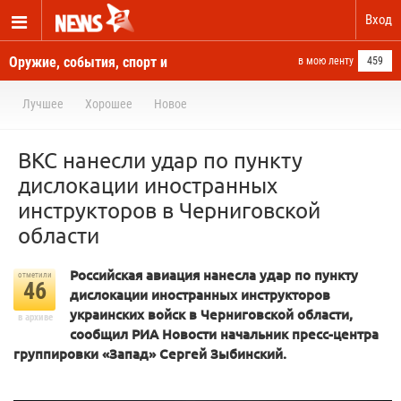
Вход
Оружие, события, спорт и
в мою ленту
459
новости отовсюду
Лучшее
Хорошее
Новое
ВКС нанесли удар по пункту
дислокации иностранных
инструкторов в Черниговской
области
Российская авиация нанесла удар по пункту
отметили
46
дислокации иностранных инструкторов
украинских войск в Черниговской области,
в архиве
сообщил РИА Новости начальник пресс-центра
группировки «Запад» Сергей Зыбинский.