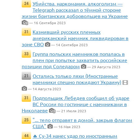
Убийства, наркомания, алкоголизм —
24
Telegraph рассказал о тёмной стороне
жизни британских добровольцев на Украине
— 16 Сентября 2023
2
Казнивший русских пленных
31
американский наемник ликвидирован в
зоне СВО
— 14 Сентября 2023
Группа польских наемников попалась в
33
плен при попытке захватить российские
позиции под Соледаром
— 29 Августа 2023
Остались только ляхи (Иностранные
21
наемники спешно покидают Украину)
— 14 Августа 2023
Подпольщик Лебедев сообщил об ударе
31
ВС России по гостинице с наемниками в
Николаеве
— 21 Июля 2023
2
"... тело отправят в домой, закрыв флагом
25
США"
— 16 Мая 2023
🔥 Су-34 нанес удар по иностранным
44