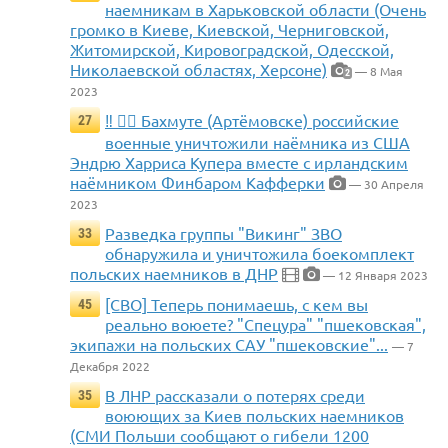
наемникам в Харьковской области (Очень
громко в Киеве, Киевской, Черниговской,
Житомирской, Кировоградской, Одесской,
Николаевской областях, Херсоне)
— 8 Мая
2
2023
‼️ 🏴‍☠️ Бахмуте (Артёмовске) российские
27
военные уничтожили наёмника из США
Эндрю Харриса Купера вместе с ирландским
наёмником Финбаром Кафферки
— 30 Апреля
2023
Разведка группы "Викинг" ЗВО
33
обнаружила и уничтожила боекомплект
польских наемников в ДНР
— 12 Января 2023
[СВО] Теперь понимаешь, с кем вы
45
реально воюете? "Спецура" "пшековская",
экипажи на польских САУ "пшековские"...
— 7
Декабря 2022
В ЛНР рассказали о потерях среди
35
воюющих за Киев польских наемников
(СМИ Польши сообщают о гибели 1200