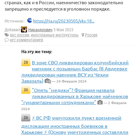
странах, как и в России, наемничество законодательно
запрещено и преследуется в уголовном порядке.
Источник:
https://ria.ru/20230505/vks-18...
Добавил
Никандрович
5 Мая 2023
вкс россии
,
иностранные инструкторы
Россия
нет комментариев
На эту же тему:
В зоне СВО ликвидирован колумбийский
28
наемник с позывным Барбас (В Авдеевке
ликвидирован наемник ВСУ из Чехии
Завазаль)
— 24 Февраля 2024
2
"Опять "медики"? Франция назвала
30
ликвидированных в Харькове наёмников
"гуманитарными сотрудниками"
— 2 Февраля
2024
⚡️ ВС РФ уничтожили пункт временной
26
дислокации иностранных боевиков в
Харькове ⚡️ (Основу уничтоженных составляли