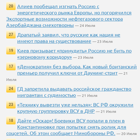
Алиев пообещал изгнать Россию с
20
энергетического рынка Европы, но погорячился
Экспортные возможности нефтегазового сектора
Азербайджана смехотворны
— 24 Июля
Драпатый заявил, что русские как нация не
27
имеют права на существование
— 23 Июля
Киев призывает «принудить» Россию не бить по
19
«зерновому коридору»
— 23 Июля
«Демократия» без выбора. Как новый британский
17
премьер получил ключи от Даунинг-стрит
— 21
Июля
ГД запретила выдавать российское гражданство
24
мигрантам с судимостью
— 21 Июля
«Технику вывезти уже нельзя»: ВС РФ окружили
23
крупную группировку ВСУ в ДНР
— 21 Июля
Дайте «Оскар»! Боевики ВСУ попали в плен в
18
Константиновке при попытке снять ролик для
соцсетей. Об этом сообщает Минобороны РФ.
— 20 Июля