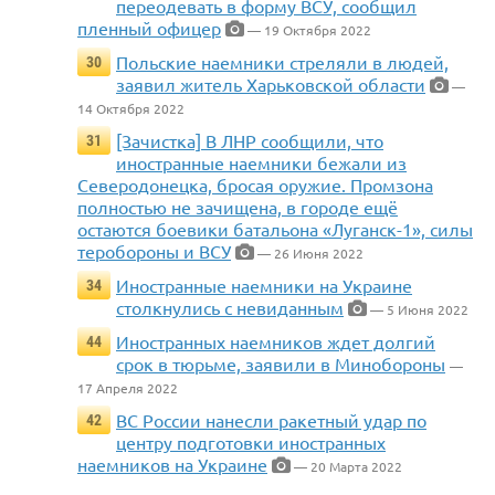
переодевать в форму ВСУ, сообщил
пленный офицер
— 19 Октября 2022
Польские наемники стреляли в людей,
30
заявил житель Харьковской области
—
14 Октября 2022
[Зачистка] В ЛНР сообщили, что
31
иностранные наемники бежали из
Северодонецка, бросая оружие. Промзона
полностью не зачищена, в городе ещё
остаются боевики батальона «Луганск-1», силы
теробороны и ВСУ
— 26 Июня 2022
Иностранные наемники на Украине
34
столкнулись с невиданным
— 5 Июня 2022
Иностранных наемников ждет долгий
44
срок в тюрьме, заявили в Минобороны
—
17 Апреля 2022
ВС России нанесли ракетный удар по
42
центру подготовки иностранных
наемников на Украине
— 20 Марта 2022