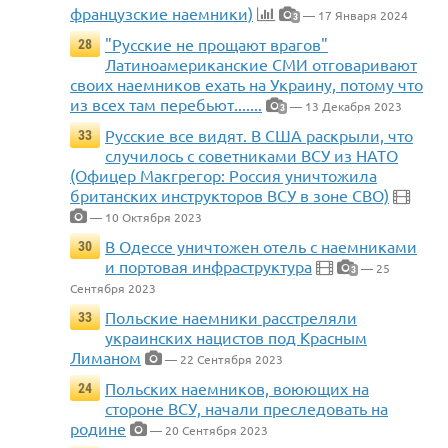
французские наемники)
— 17 Января 2024
3
"Русские не прощают врагов"
28
Латиноамериканские СМИ отговаривают
своих наемников ехать на Украину, потому что
из всех там перебьют.......
— 13 Декабря 2023
3
Русские все видят. В США раскрыли, что
33
случилось с советниками ВСУ из НАТО
(Офицер Макгрегор: Россия уничтожила
британских инструкторов ВСУ в зоне СВО)
— 10 Октября 2023
В Одессе уничтожен отель с наемниками
30
и портовая инфраструктура
— 25
3
Сентября 2023
Польские наемники расстреляли
33
украинских нацистов под Красным
Лиманом
— 22 Сентября 2023
Польских наемников, воюющих на
24
стороне ВСУ, начали преследовать на
родине
— 20 Сентября 2023