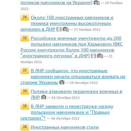
поляков-наемников на Украине)
— 29 Ноября
3
2022
Около 100 иностранных наемников и
26
техника уничтожены высокоточным
оружием в ДНР
— 27 Ноября 2022
5
Российские военные уничтожили до 200
32
польских наемников под Харьковом (ВКС
России уничтожили более 100 наемников
"иностранного легиона" в ДНР)
— 25
2
Ноября 2022
В ЛНР сообщили, что иностранные
37
наемники начали отказываться воевать на
стороне Украины
— 29 Октября 2022
Поляки атаковали украинских военных в
39
ЛНР
— 26 Октября 2022
В ЛНР заявили о перестрелке между
35
польскими наемниками и "Правым
сектором"*
— 26 Октября 2022
Иностранных наемников стали
30