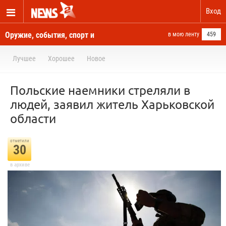
Вход
Оружие, события, спорт и
в мою ленту
459
новости отовсюду
Лучшее
Хорошее
Новое
Польские наемники стреляли в
людей, заявил житель Харьковской
области
отметили
30
в архиве