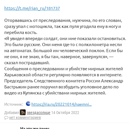
https://t.me/rian_ru/181737
Оторвавшись от преследования, мужчина, по его словам,
сразу упал с мотоцикла, так как пуля угодила ему в ногу и
перебила кость.
«Я увидел впереди солдат, они мне показали остановиться.
Это были русские. Они меня где-то с полкилометра несли
на автоматах. Большой им человеческий поклон. Если бы
не они, я не знаю, я бы там, наверное, завернулся», —
сказал пострадавший.
Сообщения о преследовании и убийстве мирных жителей
Харьковской области регулярно появляются в интернете.
Председатель Следственного комитета России Александр
Бастрыкин ранее поручил возбудить уголовное дело по
видео из Купянска с убийствами мирных жителей.
Источник:
https://ria.ru/20221014/naemni...
Добавил
звездасолнце
14 Октября 2022
нет комментариев
На эту же тему: