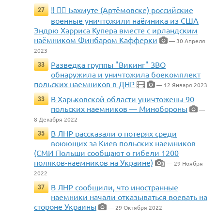
‼️ 🏴‍☠️ Бахмуте (Артёмовске) российские
27
военные уничтожили наёмника из США
Эндрю Харриса Купера вместе с ирландским
наёмником Финбаром Кафферки
— 30 Апреля
2023
Разведка группы "Викинг" ЗВО
33
обнаружила и уничтожила боекомплект
польских наемников в ДНР
— 12 Января 2023
В Харьковской области уничтожены 90
33
польских наемников — Минобороны
—
8 Декабря 2022
В ЛНР рассказали о потерях среди
35
воюющих за Киев польских наемников
(СМИ Польши сообщают о гибели 1200
поляков-наемников на Украине)
— 29 Ноября
3
2022
В ЛНР сообщили, что иностранные
37
наемники начали отказываться воевать на
стороне Украины
— 29 Октября 2022