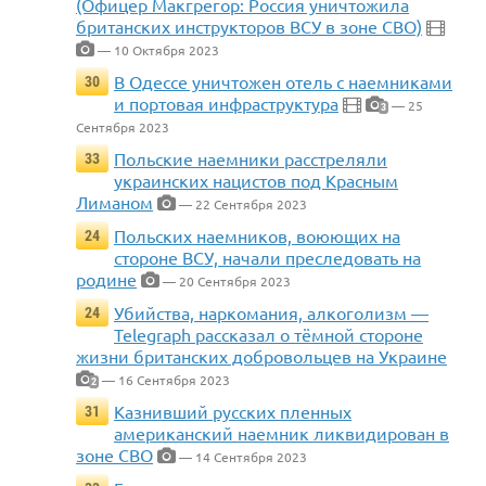
(Офицер Макгрегор: Россия уничтожила
британских инструкторов ВСУ в зоне СВО)
— 10 Октября 2023
В Одессе уничтожен отель с наемниками
30
и портовая инфраструктура
— 25
3
Сентября 2023
Польские наемники расстреляли
33
украинских нацистов под Красным
Лиманом
— 22 Сентября 2023
Польских наемников, воюющих на
24
стороне ВСУ, начали преследовать на
родине
— 20 Сентября 2023
Убийства, наркомания, алкоголизм —
24
Telegraph рассказал о тёмной стороне
жизни британских добровольцев на Украине
— 16 Сентября 2023
2
Казнивший русских пленных
31
американский наемник ликвидирован в
зоне СВО
— 14 Сентября 2023