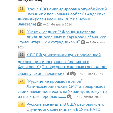
В зоне СВО ликвидирован колумбийский
28
наемник с позывным Барбас (В Авдеевке
ликвидирован наемник ВСУ из Чехии
Завазаль)
— 24 Февраля 2024
2
"Опять "медики"? Франция назвала
30
ликвидированных в Харькове наёмников
"гуманитарными сотрудниками"
— 2 Февраля
2024
⚡️ ВС РФ уничтожили пункт временной
26
дислокации иностранных боевиков в
Харькове ⚡️ (Основу уничтоженных составляли
французские наемники)
— 17 Января 2024
3
"Русские не прощают врагов"
28
Латиноамериканские СМИ отговаривают
своих наемников ехать на Украину, потому что
из всех там перебьют.......
— 13 Декабря 2023
3
Русские все видят. В США раскрыли, что
33
случилось с советниками ВСУ из НАТО