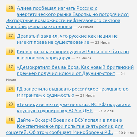
Алиев пообещал изгнать Россию с
20
энергетического рынка Европы, но погорячился
Экспортные возможности нефтегазового сектора
Азербайджана смехотворны
— 24 Июля
Драпатый заявил, что русские как нация не
27
имеют права на существование
— 23 Июля
Киев призывает «принудить» Россию не бить по
19
«зерновому коридору»
— 23 Июля
«Демократия» без выбора. Как новый британский
17
премьер получил ключи от Даунинг-стрит
— 21
Июля
ГД запретила выдавать российское гражданство
24
мигрантам с судимостью
— 21 Июля
«Технику вывезти уже нельзя»: ВС РФ окружили
23
крупную группировку ВСУ в ДНР
— 21 Июля
Дайте «Оскар»! Боевики ВСУ попали в плен в
18
Константиновке при попытке снять ролик для
соцсетей. Об этом сообщает Минобороны РФ.
— 20 Июля