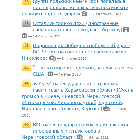
Группа польских наемников попалась в
33
плен при попытке захватить российские
позиции под Соледаром
— 29 Августа 2023
Остались только ляхи (Иностранные
21
наемники спешно покидают Украину)
— 14 Августа 2023
Подпольщик Лебедев сообщил об ударе
31
ВС России по гостинице с наемниками в
Николаеве
— 21 Июля 2023
2
"... тело отправят в домой, закрыв флагом
25
США"
— 16 Мая 2023
🔥 Су-34 нанес удар по иностранным
44
наемникам в Харьковской области (Очень
громко в Киеве, Киевской, Черниговской,
Житомирской, Кировоградской, Одесской,
Николаевской областях, Херсоне)
— 8 Мая
2
2023
ВКС нанесли удар по пункту дислокации
46
иностранных инструкторов в
Черниговской области
— 5 Мая 2023
2