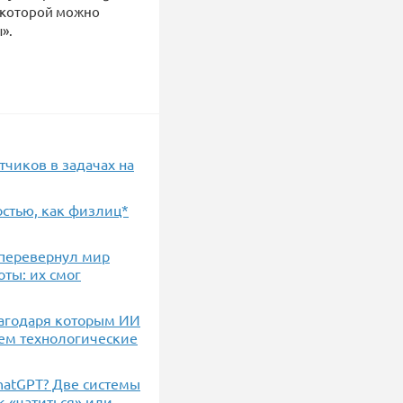
 в которой можно
».
отчиков в задачах на
стью, как физлиц*
И перевернул мир
оты: их смог
благодаря которым ИИ
чем технологические
ChatGPT? Две системы
к «чатиться» или