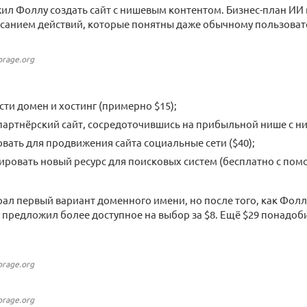
ил Фоллу создать сайт с нишевым контентом. Бизнес-план ИИ
исанием действий, которые понятны даже обычному пользоват
orage.org
ти домен и хостинг (примерно $15);
партнёрский сайт, сосредоточившись на прибыльной нише с н
вать для продвижения сайта социальные сети ($40);
ровать новый ресурс для поисковых систем (бесплатно с пом
рал первый вариант доменного имени, но после того, как Фолл
И предложил более доступное на выбор за $8. Ещё $29 понадоб
orage.org
orage.org