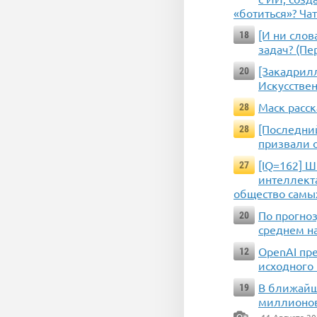
«ботиться»? Чат
[И ни слов
18
задач? (Пе
[Закадрилл
20
Искусстве
Маск расск
28
[Последний
28
призвали 
[IQ=162] 
27
интеллекта
общество самых
По прогноз
20
среднем на
OpenAI пр
12
исходного
В ближайш
19
миллионов