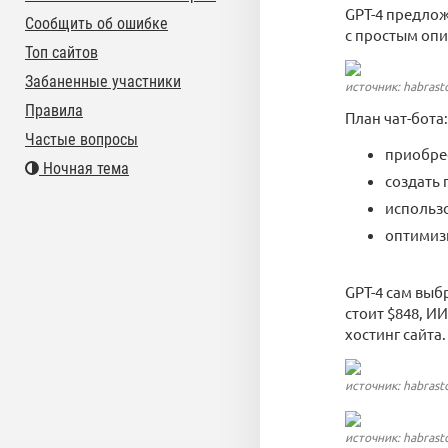
GPT-4 предлож
Сообщить об ошибке
с простым оп
Топ сайтов
Забаненные участники
источник: habrast
Правила
План чат-бота:
Частые вопросы
приобрес
Ночная тема
создать 
использо
оптимизи
GPT-4 сам выб
стоит $848, И
хостинг сайта.
источник: habrast
источник: habrast