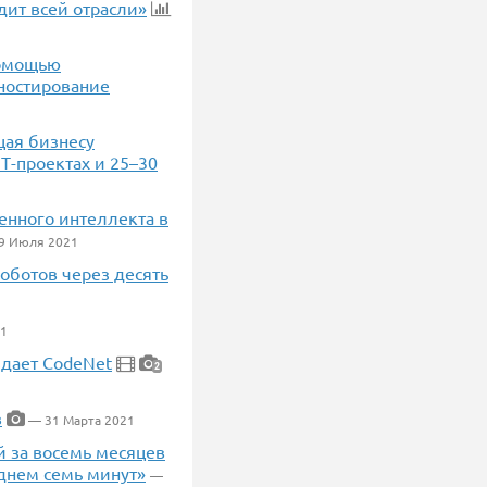
дит всей отрасли»
помощью
гностирование
щая бизнесу
Т-проектах и 25–30
венного интеллекта в
9 Июля 2021
роботов через десять
1
здает CodeNet
2
в
— 31 Марта 2021
 за восемь месяцев
еднем семь минут»
—