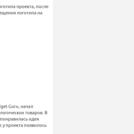
оготипа проекта, после
ещения логотипа на
get Guru, начал
логических товаров. В
 понравилась идея
с у проекта появилось