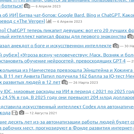
-ботиться!
— 6 Апреля 2023
5
а об ИИ] Битва чат-ботов: Google Bard, Bing и ChatGPT. Как
ревод с «The Verge»)
— 6 Апреля 2023
о] ChatGPT теперь пикапит девушек: вот его 20 лучших фр
нный интеллект написал фразы для первого знакомства
2
азал анекдот о боге и искусственном интеллекте
— 30 Ма
2
 рубеж] «Угроза всему человечеству»: Маск, Возняк и бол
остановить обучение нейросетей, превосходящих GPT-4
— 2
Школьница из Манчестера превзошла Эйнштейна и Хокинга
. В 11 лет Анвита Патил получила 162 балла за IQ-тест Ме
 развитых людей в 12 лет
— 26 Марта 2023
4
у IDC, мировые расходы на ИИ в период с 2021 по 2025 год
 24,5% в год. В 2025 году они превысят 204 млрд долларо
едставила искусственный интеллект Codex для автоматиче
 кода
— 12 Августа 2021
4
ие десять лет из-за автоматизации работы людей будет с
 рабочих мест, прогнозируют в Фонде развития интернет