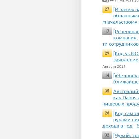
— 11 Августа 2
3
[И зачем 
27
облачными
«начальством» 
[Резервная
17
компания, 
ти сотруднико
[Код vs N
29
заявление,
Августа 2021
[«Человек
14
ближайшем
Австралийс
35
как Dabus
пищевых проду
[Код само
26
руками пи
дохода в год -
[Чужой, ср
32