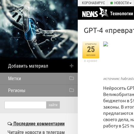
КОРОНАВИРУС
НОВОСТИ
Технологии
GPT-4 «превра
отметили
25
человек
в архиве
Добавить материал
Метки
источник: habrast
Нейросеть GPT
Регионы
Великобритани
бюджетом в $1
законы. В итог
предлагаются 
своего дела, 
Последние комментарии
работу в $25 т
Читайте новости в телеграм