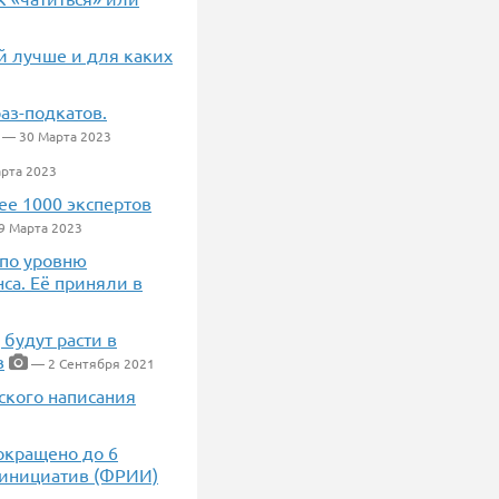
ой лучше и для каких
аз-подкатов.
— 30 Марта 2023
рта 2023
ее 1000 экспертов
9 Марта 2023
 по уровню
нса. Её приняли в
 будут расти в
в
— 2 Сентября 2021
ского написания
окращено до 6
-инициатив (ФРИИ)