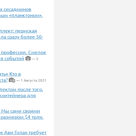
ых сисадминов
вым «планктоном»,
ллект: пермская
ла сразу более 50-
з профессии. Смелое
ия событий
— 5
ть» Кто в
та?
— 1 Августа 2021
3
лектом после того,
контейнера для
. Мы сами своими
 размером $4 трлн.
е Ави Голан требует