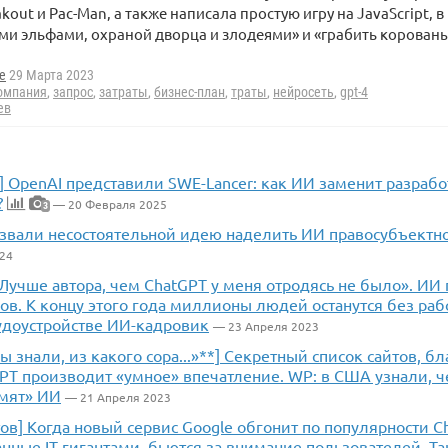
akout и Pac-Man, а также написала простую игру на JavaScript,
ми эльфами, охраной дворца и злодеями» и «грабить корованы
e
29 Марта 2023
омпания
,
запрос
,
затраты
,
бизнес-план
,
траты
,
нейросеть
,
gpt-4
ев
AI!] OpenAI представили SWE-Lancer: как ИИ заменит разраб
?
— 20 Февраля 2025
3
азвали несостоятельной идею наделить ИИ правосубъектно
24
 «Лучше автора, чем ChatGPT у меня отродясь не было». И
в. К концу этого года миллионы людей останутся без раб
удоустройстве ИИ-кадровик
— 23 Апреля 2023
вы знали, из какого сора...»**] Секретный список сайтов, 
GPT производит «умное» впечатление. WP: в США узнали, 
мят» ИИ
— 21 Апреля 2023
ов] Когда новый сервис Google обгонит по популярности 
анные IT-гигантами, бьются за внимание пользователей. Та