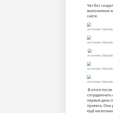
Чат-бот созда
выполнения з
сайте.
источник: habrast
источник: habrast
источник: habrast
источник: habrast
источник: habrast
В итоге после
сотрудничать 
первый день п
проекта. Они 
ещё несколько