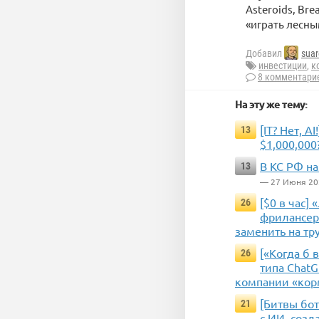
Asteroids, Bre
«играть лесны
Добавил
suar
инвестиции
,
к
8 комментари
На эту же тему:
[IT? Нет, 
13
$1,000,000
В КС РФ н
13
— 27 Июня 20
[$0 в час]
26
фрилансеро
заменить на тр
[«Когда б 
26
типа Chat
компании «кор
[Битвы бот
21
с ИИ, созд