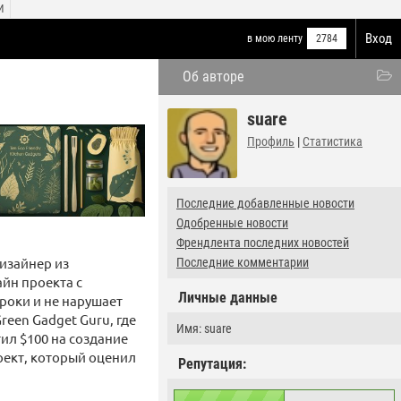
И
Вход
в мою ленту
2784
Об авторе
suare
Профиль
|
Статистика
Последние добавленные новости
Одобренные новости
Френдлента последних новостей
Дизайнер из
Последние комментарии
йн проекта с
Личные данные
роки и не нарушает
Green Gadget Guru, где
Имя: suare
тил $100 на создание
оект, который оценил
Репутация: