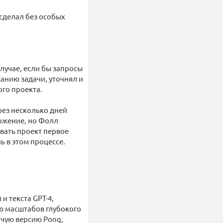
 сделал без особых
случае, если бы запросы
анию задачи, уточнял и
ого проекта.
рез несколько дней
ложение, но Фолл
вать проект первое
ь в этом процессе.
 текста GPT-4,
ю масштабов глубокого
очую версию Pong,