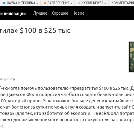
НАУКА И ТЕХНИКА
РАЗВЛЕЧЕНИЯ
КУХНЯ NEWS2
КОММЕНТАРИ
Лучшее
Хорошее
Новое
 и инновации
тила» $100 в $25 тыс
orage.org
-4 смогла помочь пользователю «превратить» $100 в $25 тыс. 
и Джексон Фолл попросил чат-бота создать бизнес-план онла
00, который принесёт как можно больше денег в кратчайшие с
е чат-бот смог за сутки помочь с нуля создать и запустить сайт 
товары для тех, кто заботится об экологии. На всё Фолл потра
нашёл единомышленников и вероятного покупателя на свой пр
ыс.