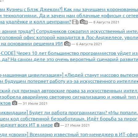
021
нам Кузнец с Блэк Джеком?] Как мы зачищаем коронованн
 технологиями. Да и зачем нам облачные «офисы» с сете
на удалёнке и колл центрами?
— 8 Августа 2021
2
10
 армия труда*] Сотрудников сократил искусственный инте
головной офис которой находится в Лос-Анджелесе, уволи
в на основании решения ИИ
— 6 Августа 2021
5
O-CODE] Через 10 лет большинство программистов уйдет и
 да? На самом деле это очень вероятный сценарий развит
о-машинная цивилизация»] «Людей станут массово вытесня
 будущем потеряет работу из-за искусственного интеллек
кий суд признал авторские права за искусственным интел
 изобрела аварийную световую сигнализацию и новый тип 
ктов
— 31 Июля 2021
ликвидации] Будет ли работа программистам? «Мы попали
шем код собственной безработицы». Идёт борьба за пирог
 бюджет всех ИТ в мире
— 27 Июля 2021
еди «своих»] Всемирно известный топ-менеджер в ИТ-сфер