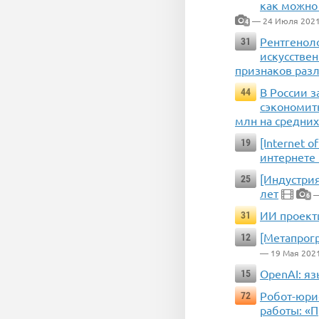
как можно 
— 24 Июля 202
4
Рентгенол
31
искусствен
признаков раз
В России 
44
сэкономить
млн на средних
[Internet 
19
интернете 
[Индустрия
25
лет
—
6
ИИ проект
31
[Метапрог
12
— 19 Мая 202
OpenAI: я
15
Робот-юри
72
работы: «