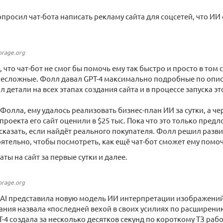
просил чат-бота написать рекламу сайта для соцсетей, что ИИ
orage.org
 что чат-бот не смог бы помочь ему так быстро и просто в том 
есложные. Фолл давал GPT-4 максимально подробные по опис
 детали на всех этапах создания сайта и в процессе запуска эт
Фолла, ему удалось реализовать бизнес-план ИИ за сутки, а че
 проекта его сайт оценили в $25 тыс. Пока что это только пред
казать, если найдёт реального покупателя. Фолл решил разви
ятельно, чтобы посмотреть, как ещё чат-бот сможет ему помоч
ты на сайт за первые сутки и далее.
orage.org
AI представила новую модель ИИ интерпретации изображений и
ния назвала «последней вехой в своих усилиях по расширени
T-4 создала за несколько десятков секунд по короткому ТЗ раб