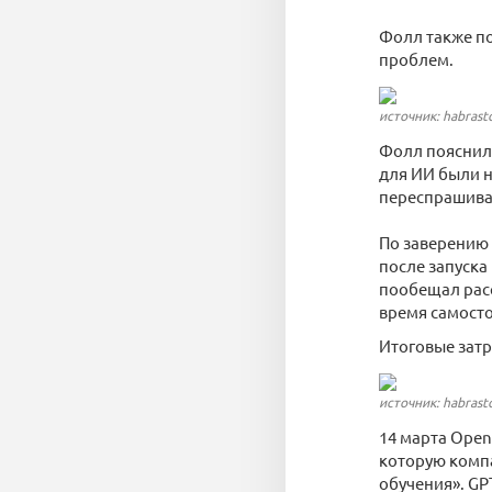
Фолл также по
проблем.
источник: habrast
Фолл пояснил,
для ИИ были н
переспрашивал
По заверению 
после запуска
пообещал расс
время самосто
Итоговые затра
источник: habrast
14 марта Open
которую компа
обучения». GP