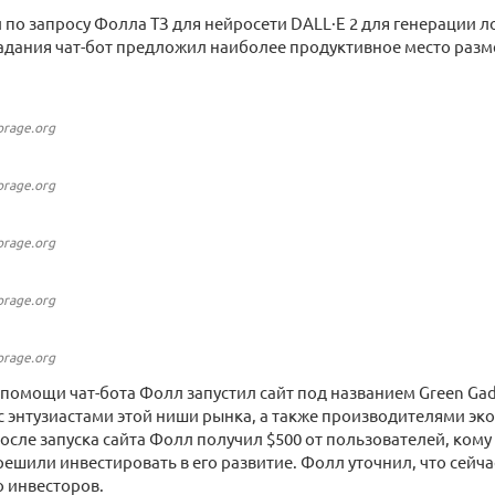
л по запросу Фолла ТЗ для нейросети DALL·E 2 для генерации л
адания чат-бот предложил наиболее продуктивное место разм
orage.org
orage.org
orage.org
orage.org
orage.org
 помощи чат-бота Фолл запустил сайт под названием Green Gad
с энтузиастами этой ниши рынка, а также производителями эко
осле запуска сайта Фолл получил $500 от пользователей, кому
решили инвестировать в его развитие. Фолл уточнил, что сейча
 инвесторов.