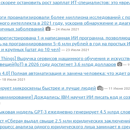
скорее остановить рост зарплат ИТ-специалистов: это «вре
1
оги проанализировали более миллиона исследований с 
ного интеллекта в 2021 году, ускорив обнаружение и диа
личных заболеваний
— 24 Июля 2021
зарегистрирована 1-я написанная ИИ программа, позволяю
 на программировании 5–6 млн рублей в год на простых И
 и крупных (штат до 10 чел)
— 23 Июля 2021
of Things] Выручка сервисов машинного обучения и искусст
вещей(IoT) в 2026 году достигнет 3,6 млрд долларов
— 1
 4.0] Полная автоматизация и замена человека: что ждет 
 18 Июля 2021
ирует микросхемы быстрее и лучше людей
— 11 Июня 202
2
раммирование] Дождались: IBM научит ИИ писать код и со
1
зыковая модель GPT-3 ежедневно генерирует 4,5 млрд сло
ст «Сбера» выдал свыше 2,5 млн юридических заключений
Процесс анализа одного юридического лица занимает в ср