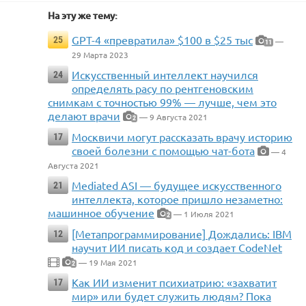
На эту же тему:
GPT-4 «превратила» $100 в $25 тыс
25
—
11
29 Марта 2023
Искусственный интеллект научился
24
определять расу по рентгеновским
снимкам с точностью 99% — лучше, чем это
делают врачи
— 9 Августа 2021
2
Москвичи могут рассказать врачу историю
17
своей болезни с помощью чат-бота
— 4
Августа 2021
Mediated ASI — будущее искусственного
21
интеллекта, которое пришло незаметно:
машинное обучение
— 1 Июля 2021
2
[Метапрограммирование] Дождались: IBM
12
научит ИИ писать код и создает CodeNet
— 19 Мая 2021
2
Как ИИ изменит психиатрию: «захватит
17
мир» или будет служить людям? Пока