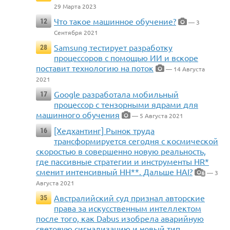
29 Марта 2023
Что такое машинное обучение?
12
— 3
Сентября 2021
Samsung тестирует разработку
28
процессоров с помощью ИИ и вскоре
поставит технологию на поток
— 14 Августа
2021
Google разработала мобильный
17
процессор с тензорными ядрами для
машинного обучения
— 5 Августа 2021
[Хедхантинг] Рынок труда
16
трансформируется сегодня с космической
скоростью в совершенно новую реальность,
где пассивные стратегии и инструменты HR*
сменит интенсивный HH**. Дальше HAI?
— 3
6
Августа 2021
Австралийский суд признал авторские
35
права за искусственным интеллектом
после того, как Dabus изобрела аварийную
световую сигнализацию и новый тип