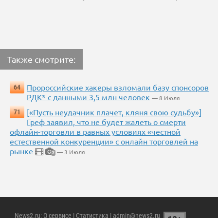
Также смотрите:
Пророссийские хакеры взломали базу спонсоров
64
РДК* с данными 3,5 млн человек
— 8 Июля
[«Пусть неудачник плачет, кляня свою судьбу»]
71
Греф заявил, что не будет жалеть о смерти
офлайн-торговли в равных условиях «честной
естественной конкуренции» с онлайн торговлей на
рынке
— 3 Июля
2
News2.ru
:
О сервисе
|
Статистика
| admin@news2.ru