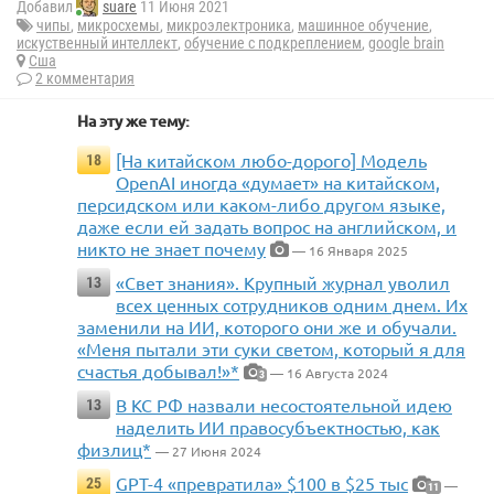
Добавил
suare
11 Июня 2021
чипы
,
микросхемы
,
микроэлектроника
,
машинное обучение
,
искуственный интеллект
,
обучение с подкреплением
,
google brain
Сша
2 комментария
На эту же тему:
[На китайском любо-дорого] Модель
18
OpenAI иногда «думает» на китайском,
персидском или каком-либо другом языке,
даже если ей задать вопрос на английском, и
никто не знает почему
— 16 Января 2025
«Свет знания». Крупный журнал уволил
13
всех ценных сотрудников одним днем. Их
заменили на ИИ, которого они же и обучали.
«Меня пытали эти суки светом, который я для
счастья добывал!»*
— 16 Августа 2024
3
В КС РФ назвали несостоятельной идею
13
наделить ИИ правосубъектностью, как
физлиц*
— 27 Июня 2024
GPT-4 «превратила» $100 в $25 тыс
25
—
11