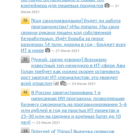
контейнера для пищевых продуктов
— 31
Июля 2021
[Код самоликвидации] Будет ли работа
26
программистам? «Мы попали. Мы сами
своими руками пишем код собственной
безработицы». Идёт борьба за пирог
размером $4 трлн. дохода в год - бюджет всех
ИТ в мире
— 27 Июля 2021
[Чужой, среди «своих»] Всемирно
32
известный топ-менеджер в ИТ-сфере Ави
Голан требует как можно скорее остановить
рост зарплат ИТ-специалистов: это «вредит
всей отрасли»
— 24 Июля 2021
4
В России зарегистрирована 1-я
44
написанная ИИ программа, позволяющая
бизнесу сэкономить на программировании 5–6
млн рублей в год на простых ИТ-проектах и
25–30 млн на средних и крупных (штат до 10
чел)
— 23 Июля 2021
[Internet of Things] Выручка сервисов
19