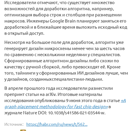
Исследователи отмечают, что существует множество
возможностей для доработки алгоритма, например,
оптимизация выбора строк и столбцов при размещении
макросов. Инженеры Google Brain планируют заняться его
доработкой и в ближайшее время выложить исходный код
в открытый доступ.
Несмотря на большое поле для доработок, алгоритм уже
генерирует дизайн микросхемы менее чем за шесть часов
по сравнению с несколькими неделями у специалистов.
Сформированные алгоритмом дизайны либо схожи по
качеству с ручной сборкой, либо превосходят её. Кроме
того, тайминги у сформированных ИИ дизайнов лучше, чем
у дизайнов, созданныхспециалистами-людьми.
В апреле прошлого года исследователи разместили
препринт статьи на arXiv. Итоговые материалы
исследования опубликованы 9 июня этого года в статье
«A
graph placement methodology for fast chip design»
в
журнале Nature DOI: 10.1038/s41586-021-03544-w.
Источник:
https://habr.com/ru/news/t/562...