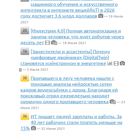
машинного обучения и искусственного
интеллекта в интернете вещей(IoT) в 2026
году достигнет 3,6 млрд долларов
— 19 Июля
2021
[Индустрия 4.0] Полная автоматизация и
25
замена человека: что ждет роботов через
десять лет
— 18 Июля 2021
6
[Заместители и ассистенты] Почему
16
«цифровые двойники» (DigitalTwin)
становятся мэйнстримом в энергетике
— 5 Июля 2021
2
Пропавшего в лесу человека нашли с
30
помощью анализа нейросетью сотен
кадров видеосъёмки с дрона. Благодаря ей
поисковый отряд еженедельно находит
минимум одного пропавшего человека
— 23
2
Июня 2021
ИТ лишает людей зарплаты и работы. За
36
40 лет рабочим стали платить меньше на
15%
— 22 Июня 2021