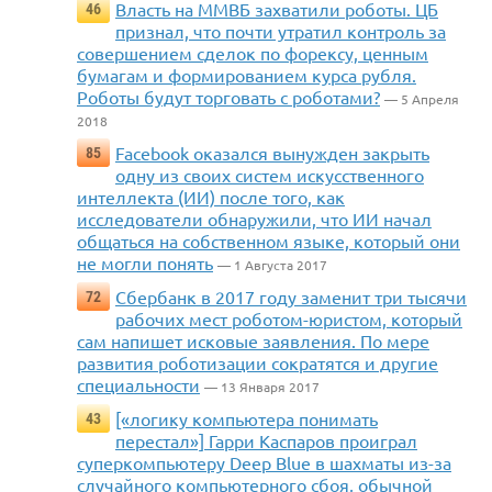
Власть на ММВБ захватили роботы. ЦБ
46
признал, что почти утратил контроль за
совершением сделок по форексу, ценным
бумагам и формированием курса рубля.
Роботы будут торговать с роботами?
— 5 Апреля
2018
Facebook оказался вынужден закрыть
85
одну из своих систем искусственного
интеллекта (ИИ) после того, как
исследователи обнаружили, что ИИ начал
общаться на собственном языке, который они
не могли понять
— 1 Августа 2017
Сбербанк в 2017 году заменит три тысячи
72
рабочих мест роботом-юристом, который
сам напишет исковые заявления. По мере
развития роботизации сократятся и другие
специальности
— 13 Января 2017
[«логику компьютера понимать
43
перестал»] Гарри Каспаров проиграл
суперкомпьютеру Deep Blue в шахматы из-за
случайного компьютерного сбоя, обычной