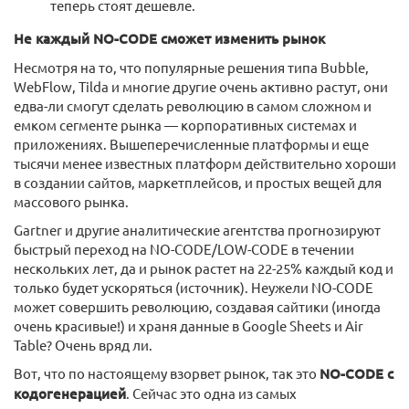
теперь стоят дешевле.
Не каждый NO-CODE сможет изменить рынок
Несмотря на то, что популярные решения типа Bubble,
WebFlow, Tilda и многие другие очень активно растут, они
едва-ли смогут сделать революцию в самом сложном и
емком сегменте рынка — корпоративных системах и
приложениях. Вышеперечисленные платформы и еще
тысячи менее известных платформ действительно хороши
в создании сайтов, маркетплейсов, и простых вещей для
массового рынка.
Gartner и другие аналитические агентства прогнозируют
быстрый переход на NO-CODE/LOW-CODE в течении
нескольких лет, да и рынок растет на 22-25% каждый код и
только будет ускоряться (источник). Неужели NO-CODE
может совершить революцию, создавая сайтики (иногда
очень красивые!) и храня данные в Google Sheets и Air
Table? Очень вряд ли.
Вот, что по настоящему взорвет рынок, так это
NO-CODE с
кодогенерацией
. Сейчас это одна из самых