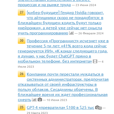
процессах и на рынке труда
— 23 Июня 2024
[кибер-будущее] Гендир Nvidia говорит,
27
что айтишники скоро не понадобятся: в
ближайшем будущем кодить будут только
«нейронки», а детей уже сейчас нет смысла
учить программированию
— 26 Февраля 2024
Профессия «Программист» исчезнет уже в
30
течение 5-ти лет: «41% всего кода сейчас
генерируется ИИ». «К концу следующего года,
я думаю, у нас будет ChatGPT прямо в
мобильном телефоне, без интернета»
— 6
Июля 2023
Компании почти перестали нуждаться в
26
системных администраторах, предпочитая
отказываться от своей инфраструктуры в
пользу облаков. Сисадмины обречены. В
ближайшее время их ждет профессиональная
смерть
— 10 Июня 2023
GPT-4 «превратила» $100 в $25 тыс
25
—
11
29 Марта 2023