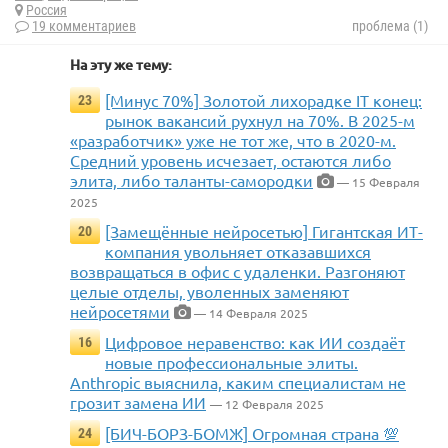
Россия
19 комментариев
проблема (1)
На эту же тему:
[Минус 70%] Золотой лихорадке IT конец:
23
рынок вакансий рухнул на 70%. В 2025-м
«разработчик» уже не тот же, что в 2020-м.
Средний уровень исчезает, остаются либо
элита, либо таланты-самородки
— 15 Февраля
2025
[Замещённые нейросетью] Гигантская ИТ-
20
компания увольняет отказавшихся
возвращаться в офис с удаленки. Разгоняют
целые отделы, уволенных заменяют
нейросетями
— 14 Февраля 2025
Цифровое неравенство: как ИИ создаёт
16
новые профессиональные элиты.
Anthropic выяснила, каким специалистам не
грозит замена ИИ
— 12 Февраля 2025
[БИЧ-БОРЗ-БОМЖ] Огромная страна 💯
24