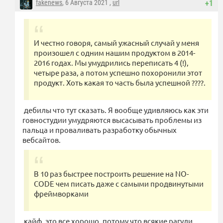
fakenews
, 6 Августа 2021 ,
url
+1
И честно говоря, самый ужасный случай у меня
произошел с одним нашим продуктом в 2014-
2016 годах. Мы умудрились переписать 4 (!),
четыре раза, а потом успешно похоронили этот
продукт. Хоть какая то часть была успешной ????.
дебилы что тут сказать. Я вообще удивляюсь как эти
говностудии умудряются высасывать проблемы из
пальца и проваливать разработку обычных
вебсайтов.
В 10 раз быстрее построить решение на NO-
CODE чем писать даже с самыми продвинутыми
фреймворками
кайф, это все хорошо, потому что всякие рагули