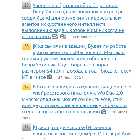
Ученые из британской лаборатории
23
DeepMind создали обширную игровую
среду XLand для обучения универсальных
агентов искусственного интеллекта
выполнению задач, которые им никогда не
встречались
— 30 Июля 2021
3
2
[Код самоликвидации] Будет ли работа
26
программистам? «Мы попали. Мы сами
своими руками пишем код собственной
безработицы». Идёт борьба за пирог
размером $4 трлн. дохода в год - бюджет всех
ИТ в мире
— 27 Июля 2021
В Китае заявили о создании мощнейшего
35
«нейросетевого писателя». Wu Dao 2.0
многомодальна: может сочинить эссе, стих
или двустишие, описать картинку словами и
сгенерировать фото по описанию
— 26 Июля
2021
[Чужой, среди «своих»] Всемирно
32
известный топ-менеджер в ИТ-сфере Ави