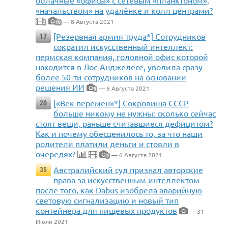
облачные «офисы» с сетевым «планктоном»,
«начальством» на удалёнке и колл центрами?
— 8 Августа 2021
2
10
[Резервная армия труда*] Сотрудников
17
сократил искусственный интеллект:
пермская компания, головной офис которой
находится в Лос-Анджелесе, уволила сразу
более 50-ти сотрудников на основании
решения ИИ
— 6 Августа 2021
5
[«Век перемен»*] Сокровища СССР
20
больше никому не нужны: сколько сейчас
стоят вещи, раньше считавшиеся дефицитом?
Как и почему обесценилось то, за что наши
родители платили деньги и стояли в
очередях?
— 6 Августа 2021
4
Австралийский суд признал авторские
35
права за искусственным интеллектом
после того, как Dabus изобрела аварийную
световую сигнализацию и новый тип
контейнера для пищевых продуктов
— 31
Июля 2021