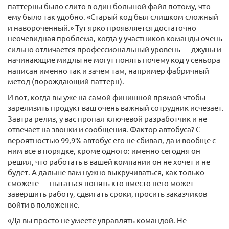
паттерны было слито в один большой файл потому, что
ему было так удобно. «Старый код был слишком сложный
и навороченный.» Тут ярко проявляется достаточно
неочевидная проблема, когда у участников команды очень
сильно отличается профессиональный уровень — джуны и
начинающие мидлы не могут понять почему код у сеньора
написан именно так и зачем там, например фабричный
метод (порождающий паттерн).
И вот, когда вы уже на самой финишной прямой чтобы
зарелизить продукт ваш очень важный сотрудник исчезает.
Завтра релиз, у вас пропал ключевой разработчик и не
отвечает на звонки и сообщения. Фактор автобуса? С
вероятностью 99,9% автобус его не сбивал, да и вообще с
ним все в порядке, кроме одного: именно сегодня он
решил, что работать в вашей компании он не хочет и не
будет. А дальше вам нужно выкручиваться, как только
сможете — пытаться понять кто вместо него может
завершить работу, сдвигать сроки, просить заказчиков
войти в положение.
«Да вы просто не умеете управлять командой. Не