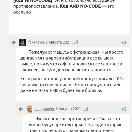
[Код vs NO-CODE]
противопоставление.
Код AND NO-CODE —
это
реально
fakenews
, 6 Августа 2021 ,
url
+3
Пожалуй соглашусь с фстренджем, мы просто
двигаемся на уровни абстракции все выше и
выше, потому что софт становится все сложнее и
сложнее, по сути дел меньше не становится.
Если раньше один условный продукт писало 100
человек, то сейчас пишет 10, но продуктов стало
даже не 100 а 1000 и будет еще больше.
magmaster
, 6 Августа 2021 ,
url
+2
Чувак вроде не противоречит. Сказал что
нужны будут архитекторы. Т.е. люди которые
ставят задачи. Это сравнимо с водителем