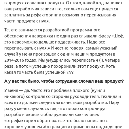
в процесс создания продукта. От того, какой код напишет
ваш разработчик зависит то, сколько вам еще придется
заплатить за рефакторинг и возможно переписывания
части продукта с нуля.
Те, кто занимается разработкой программного
обеспечения наверняка не один раз слышали фразу «Шеф,
это невозможно дальше поддерживать. Надо все
переписывать с нуля.» И честно говоря, самый ужасный
случай у меня произошел с одним нашим продуктом в
2014-2016 годах. Мы умудрились переписать 4 (!), четыре
раза, а потом успешно похоронили этот продукт. Хоть
какая то часть была успешной ????.
А у вас так было, чтобы сотрудник сломал ваш продукт?
У меня — да. Часто это проблема плохого (ну или
никакого) контроля со стороны руководителя, техлида и
всех кто должен следить за качеством разработки. Пару
разу у меня случалось так, что плохо контролируя
разработчиков мы обнаруживали как человек
«отрефакторил обратно»: все что было написано с
хорошим уровнем абстракции и применены подходящие