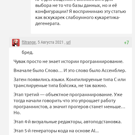
выбора не то что базы данных, но и её
конфигурации? Я воспринимаю эту статью
как вскукарек слабоумного кукаретика-
дегенерата.
fStrange
, 5 Августа 2021 ,
url
+7
бред.
Чувак просто не знает истории программирование.
Вначале было Слово… И это слово было Ассемблер.
Затем появились языки. Компилируемые типа С или
транслируемые типа Бэйсика, не так важно.
Этап третий — объектное программирование. Уже
тогда начали говорить что это упрощает работу
программистов, а значит прогеров станет меньше…
Но.
Этап 4-й визуальные редакторы, автоподстановка.
Этап 5-й генераторы кода на основе AI...