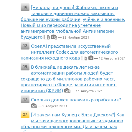
[Ни кола, ни двора] Фабрики, школы и
16
танковые дивизии можно закрывать:
больше не нужны рабочие, учёные и военные.
Новый мир переходит на угнетение
антимигрантов глобальной Антиимперии
будущего
— 22 Ноября 2021
2
2
OpenAI представила искусственный
12
интеллект Codex для автоматического
написания исходного кода
— 12 Августа 2021
4
В ближайшие десять лет из-за
19
автоматизации работы людей будет
сокращено до 6 миллионов рабочих мест,
прогнозируют в Фонде развития интернет-
инициатив (ФРИИ)
— 11 Августа 2021
3
Сколько должен получать разработчик?
17
— 9 Августа 2021
7
[И зачем нам Кузнец с Блэк Джеком?] Как
27
мы зачищаем коронованных сисадминов
облачными технологиями. Да и зачем нам