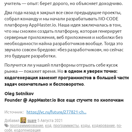
учитель — опыт: берет дорого, но объясняет доходчиво.
Два года назад я закрыл все свои предыдущие проекты,
собрал команду и мы начали разрабатывать NO-CODE
платформу AppMaster.io. Наша идея заключалась в том,
что мы сможем создать платформу, которая генерирует
серверные приложения, веб приложения и мобилки без
необходимости найма разработчиков вообще. Тогда это
звучало совсем бредово: «без разработчиков», но сейчас
это будущее разработки.
Получится ли у нашей платформы отгрызть себе кусок
рынка — покажет время. Но
в одном я уверен точно:
кодогенерация заменит программистов в большей части
задач окончательно и бесповоротно
.
Oleg Sotnikov
Founder @ AppMaster.io Все еще стучите по кнопочкам
Источник:
https://vc.ru/future/277821-ch...
Добавил
suare
5 Августа 2021
программирование
,
код
,
программисты
,
коды
,
кодирование
,
no-
code
,
кодогенерация