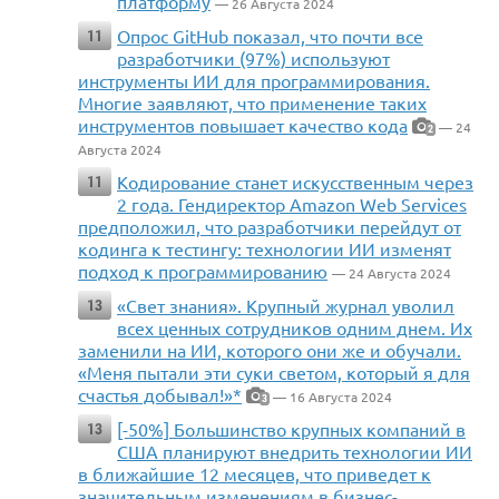
платформу
— 26 Августа 2024
Опрос GitHub показал, что почти все
11
разработчики (97%) используют
инструменты ИИ для программирования.
Многие заявляют, что применение таких
инструментов повышает качество кода
— 24
2
Августа 2024
Кодирование станет искусственным через
11
2 года. Гендиректор Amazon Web Services
предположил, что разработчики перейдут от
кодинга к тестингу: технологии ИИ изменят
подход к программированию
— 24 Августа 2024
«Свет знания». Крупный журнал уволил
13
всех ценных сотрудников одним днем. Их
заменили на ИИ, которого они же и обучали.
«Меня пытали эти суки светом, который я для
счастья добывал!»*
— 16 Августа 2024
3
[-50%] Большинство крупных компаний в
13
США планируют внедрить технологии ИИ
в ближайшие 12 месяцев, что приведет к
значительным изменениям в бизнес-