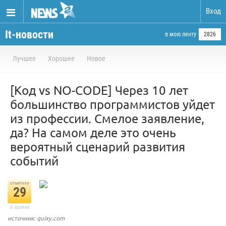
Вход
It-новости
в мою ленту
2826
Лучшее
Хорошее
Новое
[Код vs NO-CODE] Через 10 лет
большинство программистов уйдет
из профессии. Смелое заявление,
да? На самом деле это очень
вероятный сценарий развития
событий
отметили
29
в архиве
источник: quixy.com