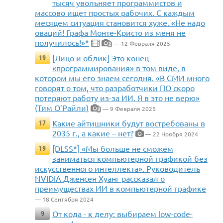
тысяч увольняет программистов и
массово ищет простых рабочих. С каждым
месяцем ситуация становится хуже. «Не надо
оваций! Графа Монте-Кристо из меня не
получилось!»*
— 12 Февраля 2025
2
[Лицо и облик] Это конец
19
«программирования» в том виде, в
котором мы его знаем сегодня. «В СМИ много
говорят о том, что разработчики ПО скоро
потеряют работу из-за ИИ. Я в это не верю»
(Тим О’Райли)
— 9 Февраля 2025
3
Какие айтишники будут востребованы в
17
2035 г., а какие – нет?
— 22 Ноября 2024
[DLSS*] «Мы больше не сможем
19
заниматься компьютерной графикой без
искусственного интеллекта». Руководитель
NVIDIA Дженсен Хуанг рассказал о
преимуществах ИИ в компьютерной графике
— 18 Сентября 2024
От кода - к делу: выбираем low-code-
9