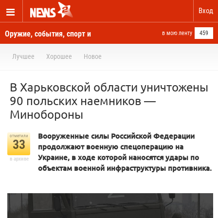
Вход
Оружие, события, спорт и
в мою ленту
459
новости отовсюду
Лучшее
Хорошее
Новое
В Харьковской области уничтожены
90 польских наемников —
Минобороны
Вооруженные силы Российской Федерации
отметили
33
продолжают военную спецоперацию на
Украине, в ходе которой наносятся удары по
в архиве
объектам военной инфраструктуры противника.