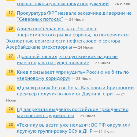
сорвал закрытую выставку вооружений
— 24 Июля
Прокуратура ФРГ назвала заказчика диверсии на
17
"Северных потоках"
— 24 Июля
Алиев пообещал изгнать Россию с
20
энергетического рынка Европы, но погорячился
Экспортные возможности нефтегазового сектора
Азербайджана смехотворны
— 24 Июля
Драпатый заявил, что русские как нация не
27
имеют права на существование
— 23 Июля
Киев призывает «принудить» Россию не бить по
19
«зерновому коридору»
— 23 Июля
«Демократия» без выбора. Как новый британский
17
премьер получил ключи от Даунинг-стрит
— 21
Июля
ГД запретила выдавать российское гражданство
24
мигрантам с судимостью
— 21 Июля
«Технику вывезти уже нельзя»: ВС РФ окружили
23
крупную группировку ВСУ в ДНР
— 21 Июля