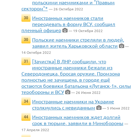
польскими наемниками и "Правым
сектором"*
— 26 Октября 2022
Иностранных наемников стали
30
переодевать в форму ВСУ, сообщил
пленный офицер
— 19 Октября 2022
Польские наемники стреляли в людей,
30
заявил житель Харьковской области
—
14 Октября 2022
[Зачистка] В ЛНР сообщили, что
31
иностранные наемники бежали из
Северодонецка, бросая оружие. Промзона
полностью не зачищена, в городе ещё
остаются боевики батальона «Луганск-1», силы
теробороны и ВСУ
— 26 Июня 2022
Иностранные наемники на Украине
34
столкнулись с невиданным
— 5 Июня 2022
Иностранных наемников ждет долгий
44
срок в тюрьме, заявили в Минобороны
—
17 Апреля 2022