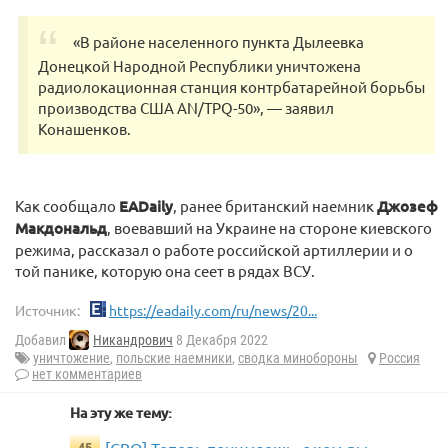
«В районе населенного пункта Дылеевка
Донецкой Народной Республики уничтожена
радиолокационная станция контрбатарейной борьбы
производства США AN/TPQ-50», — заявил
Конашенков.
Как сообщало
EADaily
, ранее британский наемник
Джозеф
Макдональд
, воевавший на Украине на стороне киевского
режима, рассказал о работе российской артиллерии и о
той панике, которую она сеет в рядах ВСУ.
Источник:
https://eadaily.com/ru/news/20...
Добавил
Никандрович
8 Декабря 2022
уничтожение
,
польские наемники
,
сводка минобороны
Россия
нет комментариев
На эту же тему:
[СВО] Теперь понимаешь, с кем вы
45