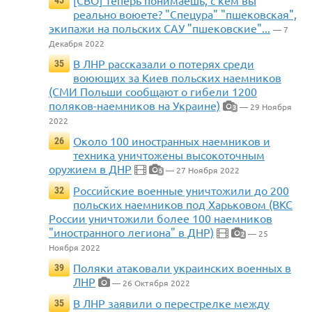
реально воюете? "Спецура" "пшековская",
экипажи на польских САУ "пшековские"...
— 7
Декабря 2022
В ЛНР рассказали о потерях среди
35
воюющих за Киев польских наемников
(СМИ Польши сообщают о гибели 1200
поляков-наемников на Украине)
— 29 Ноября
3
2022
Около 100 иностранных наемников и
26
техника уничтожены высокоточным
оружием в ДНР
— 27 Ноября 2022
5
Российские военные уничтожили до 200
32
польских наемников под Харьковом (ВКС
России уничтожили более 100 наемников
"иностранного легиона" в ДНР)
— 25
2
Ноября 2022
Поляки атаковали украинских военных в
39
ЛНР
— 26 Октября 2022
В ЛНР заявили о перестрелке между
35