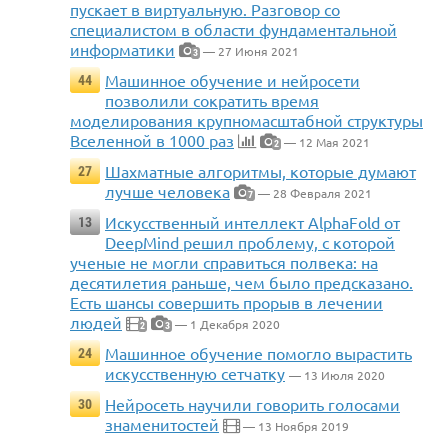
пускает в виртуальную. Разговор со
специалистом в области фундаментальной
информатики
— 27 Июня 2021
3
Машинное обучение и нейросети
44
позволили сократить время
моделирования крупномасштабной структуры
Вселенной в 1000 раз
— 12 Мая 2021
2
Шахматные алгоритмы, которые думают
27
лучше человека
— 28 Февраля 2021
7
Искусственный интеллект AlphaFold от
13
DeepMind решил проблему, с которой
ученые не могли справиться полвека: на
десятилетия раньше, чем было предсказано.
Есть шансы совершить прорыв в лечении
людей
— 1 Декабря 2020
2
3
Машинное обучение помогло вырастить
24
искусственную сетчатку
— 13 Июля 2020
Нейросеть научили говорить голосами
30
знаменитостей
— 13 Ноября 2019