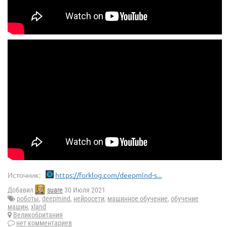
Источник:
https://forklog.com/deepmind-s...
Добавил
suare
30 Июля 2021
роботы
,
deepmind
,
нейросети
,
машинное обучение
,
обучение
машин
,
xland
Великобритания
нет комментариев