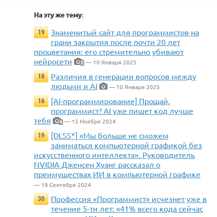
На эту же тему:
Знаменитый сайт для программистов на
19
грани закрытия после почти 20 лет
процветания: его стремительно убивают
нейросети
— 10 Января 2025
2
Различия в генерации вопросов между
18
людьми и AI
— 10 Января 2025
[AI-программирование] Прощай,
16
программист? AI уже пишет код лучше
тебя
— 15 Ноября 2024
4
[DLSS*] «Мы больше не сможем
19
заниматься компьютерной графикой без
искусственного интеллекта». Руководитель
NVIDIA Дженсен Хуанг рассказал о
преимуществах ИИ в компьютерной графике
— 18 Сентября 2024
Профессия «Программист» исчезнет уже в
30
течение 5-ти лет: «41% всего кода сейчас