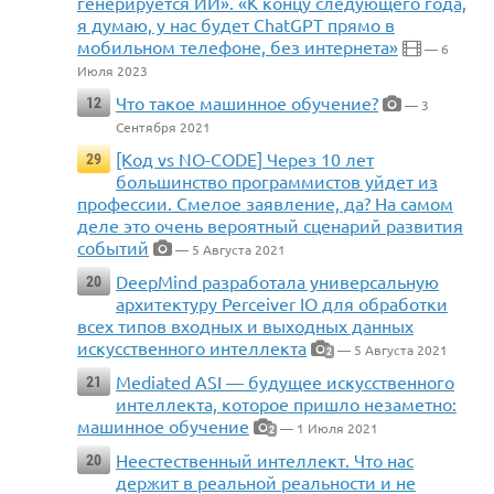
генерируется ИИ». «К концу следующего года,
я думаю, у нас будет ChatGPT прямо в
мобильном телефоне, без интернета»
— 6
Июля 2023
Что такое машинное обучение?
12
— 3
Сентября 2021
[Код vs NO-CODE] Через 10 лет
29
большинство программистов уйдет из
профессии. Смелое заявление, да? На самом
деле это очень вероятный сценарий развития
событий
— 5 Августа 2021
DeepMind разработала универсальную
20
архитектуру Perceiver IO для обработки
всех типов входных и выходных данных
искусственного интеллекта
— 5 Августа 2021
2
Mediated ASI — будущее искусственного
21
интеллекта, которое пришло незаметно:
машинное обучение
— 1 Июля 2021
2
Неестественный интеллект. Что нас
20
держит в реальной реальности и не