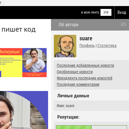
И
Вход
в мою ленту
358
Об авторе
 пишет код
suare
Профиль
|
Статистика
Последние добавленные новости
Одобренные новости
Френдлента последних новостей
Последние комментарии
Личные данные
Имя: suare
Репутация: