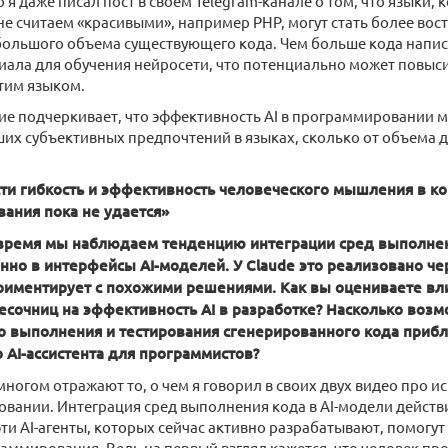
о я даже писал пост в своем Telegram-канале о том, что языки,
е считаем «красивыми», например PHP, могут стать более вос
большого объема существующего кода. Чем больше кода написа
ала для обучения нейросети, что потенциально может повыси
этим языком.
е подчеркивает, что эффективность AI в программировании м
ших субъективных предпочтений в языках, сколько от объема 
ти гибкость и эффективность человеческого мышления в ко
ания пока не удается»
время мы наблюдаем тенденцию интеграции сред выполне
нно в интерфейсы AI-моделей. У Claude это реализовано че
риментирует с похожими решениями. Как вы оцениваете вл
есочниц на эффективность AI в разработке? Насколько воз
 выполнения и тестирования сгенерированного кода прибл
 AI-ассистента для программистов?
многом отражают то, о чем я говорил в своих двух видео про и
вании. Интеграция сред выполнения кода в AI-модели действ
эти AI-агенты, которых сейчас активно разрабатывают, помогут
аммирования. Ведь на первый взгляд кажется, что человек про