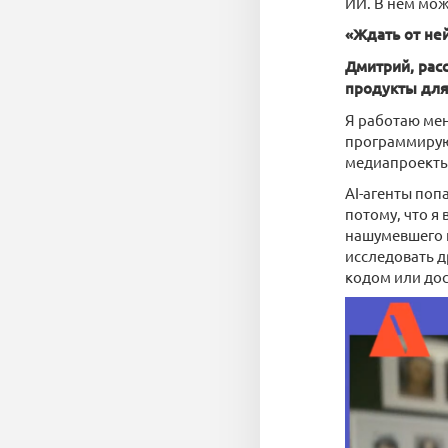
ИИ. В нем мо
«Ждать от не
Дмитрий, рас
продукты для
Я работаю мен
программирую
медиапроекты,
AI-агенты поп
потому, что я
нашумевшего п
исследовать д
кодом или дос