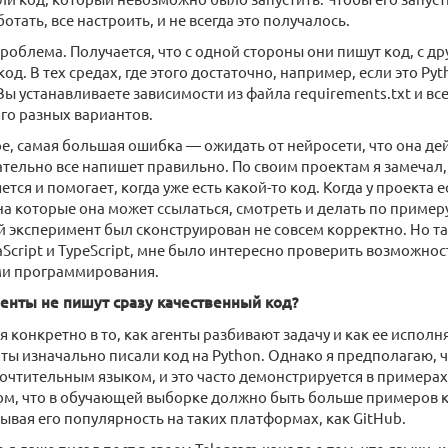
тать, все настроить, и не всегда это получалось.
 проблема. Получается, что с одной стороны они пишут код, с д
од. В тех средах, где этого достаточно, например, если это Pyth
ы устанавливаете зависимости из файла requirements.txt и все
ого разных вариантов.
е, самая большая ошибка — ожидать от нейросети, что она де
тельно все напишет правильно. По своим проектам я замечал,
ется и помогает, когда уже есть какой-то код. Когда у проекта
на которые она может ссылаться, смотреть и делать по примеру
 эксперимент был сконструирован не совсем корректно. Но так
Script и TypeScript, мне было интересно проверить возможнос
и программирования.
генты не пишут сразу качественный код?
ся конкретно в то, как агенты разбивают задачу и как ее испол
енты изначально писали код на Python. Однако я предполагаю, 
очтительным языком, и это часто демонстрируется в примера
ом, что в обучающей выборке должно быть больше примеров к
ывая его популярность на таких платформах, как GitHub.