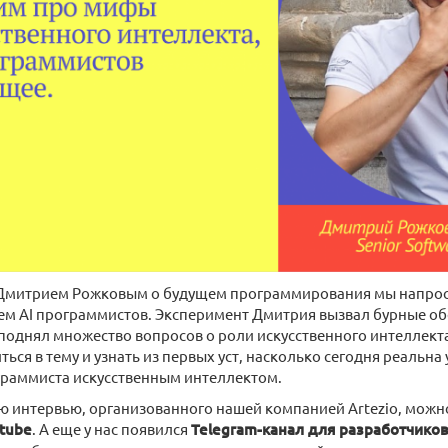
 Дмитрием Рожковым о будущем программирования мы напроси
ем AI программистов. Эксперимент Дмитрия вызвал бурные обс
поднял множество вопросов о роли искусственного интеллект
ться в тему и узнать из первых уст, насколько сегодня реальна
граммиста искусственным интеллектом.
 интервью, организованного нашей компанией Artezio, можн
utube
. А еще у нас появился
Telegram-канал для разработчико