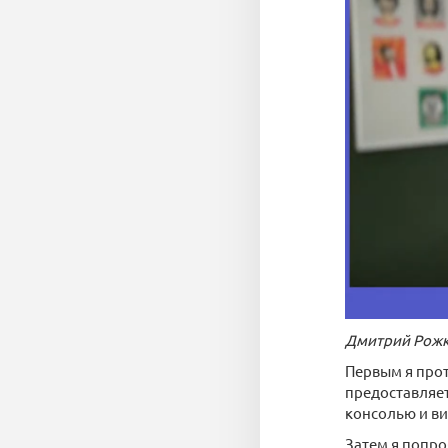
Дмитрий Рож
Первым я прот
предоставляет
консолью и ви
Затем я попро