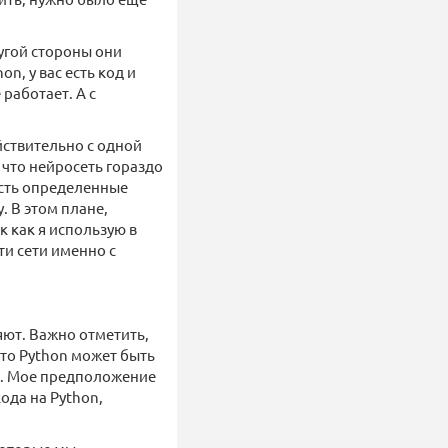
ругой стороны они
on, у вас есть код и
 работает. А с
йствительно с одной
 что нейросеть гораздо
 есть определенные
. В этом плане,
 как я использую в
ти сети именно с
няют. Важно отметить,
что Python может быть
х. Мое предположение
ода на Python,