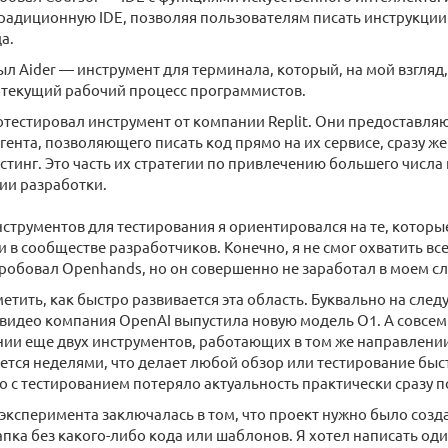
радиционную IDE, позволяя пользователям писать инструкции
а.
 Aider — инструмент для терминала, который, на мой взгляд
 текущий рабочий процесс программистов.
отестировал инструмент от компании Replit. Они предоставляю
гента, позволяющего писать код прямо на их сервисе, сразу же
стинг. Это часть их стратегии по привлечению большего числа
ии разработки.
струментов для тестирования я ориентировался на те, котор
в сообществе разработчиков. Конечно, я не смог охватить вс
робовал Openhands, но он совершенно не заработал в моем сл
етить, как быстро развивается эта область. Буквально на сле
видео компания OpenAI выпустила новую модель O1. А совсем
нии еще двух инструментов, работающих в том же направлении.
ется неделями, что делает любой обзор или тестирование бы
ео с тестированием потеряло актуальность практически сразу 
 эксперимента заключалась в том, что проект нужно было созда
апка без какого-либо кода или шаблонов. Я хотел написать оди