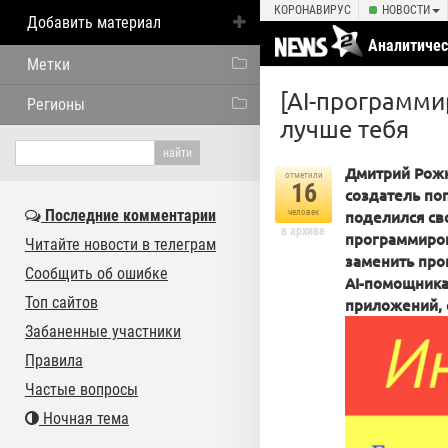
КОРОНАВИРУС
НОВОСТИ
Добавить материал
Аналитичес
Метки
[AI-программи
Регионы
лучше тебя
Дмитрий Рожк
отметили
16
создатель поп
Последние комментарии
человек
поделился св
в архиве
программиров
Читайте новости в телеграм
заменить про
Сообщить об ошибке
AI-помощника
Топ сайтов
приложений, 
Забаненные участники
Правила
Частые вопросы
Ночная тема