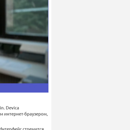
n. Devica
ым интернет-браузером,
 Интерфейс стремится