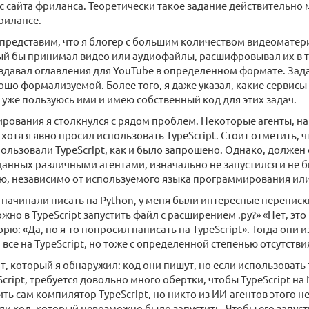
с сайта фриланса. Теоретически такое задание действительно
рилансе.
, представим, что я блогер с большим количеством видеомате
ый бы принимал видео или аудиофайлы, расшифровывал их в т
создавал оглавления для YouTube в определенном формате. Зад
ошо формализуемой. Более того, я даже указал, какие сервисы
 уже пользуюсь ими и имею собственный код для этих задач.
ирования я столкнулся с рядом проблем. Некоторые агенты, н
 хотя я явно просил использовать TypeScript. Стоит отметить, чт
ользовали TypeScript, как и было запрошено. Однако, должен с
данных различными агентами, изначально не запустился и не б
, независимо от используемого языка программирования или 
ы начинали писать на Python, у меня были интересные переписк
ожно в TypeScript запустить файл с расширением .py?» «Нет, эт
орю: «Да, но я-то попросил написать на TypeScript». Тогда они 
все на TypeScript, но тоже с определенной степенью отсутствия
, который я обнаружил: код они пишут, но если использовать 
Script, требуется довольно много обертки, чтобы TypeScript на 
ть сам компилятор TypeScript, но никто из ИИ-агентов этого н
ли код, который невозможно было запустить. Чтобы его запус