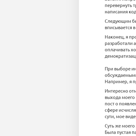
перевернуть т
написания код
Следующим был
вписывается в
Наконец, я пр
разработали а
оплачивать хо
демократизац
При выборе ин
обсуждаемыми 
Например, я п
Интересно отм
выхода моего 
пост о появле
сфере исчисля
сути, мое вид
Суть же моего
Была пустая п