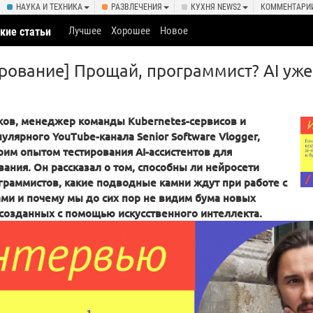
НАУКА И ТЕХНИКА
РАЗВЛЕЧЕНИЯ
КУХНЯ NEWS2
КОММЕНТАРИ
Лучшее
Хорошее
Новое
кие статьи
рование] Прощай, программист? AI уже
ов, менеджер команды Kubernetes-сервисов и
улярного YouTube-канала Senior Software Vlogger,
оим опытом тестирования AI-ассистентов для
ания. Он рассказал о том, способны ли нейросети
граммистов, какие подводные камни ждут при работе с
ми и почему мы до сих пор не видим бума новых
созданных с помощью искусственного интеллекта.