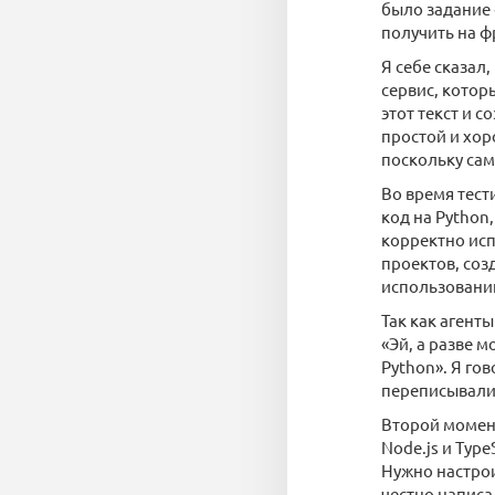
было задание 
получить на ф
Я себе сказал
сервис, котор
этот текст и 
простой и хор
поскольку сам
Во время тест
код на Python,
корректно исп
проектов, соз
использованию
Так как агент
«Эй, а разве м
Python». Я гов
переписывали 
Второй момент
Node.js и Type
Нужно настрои
честно написа