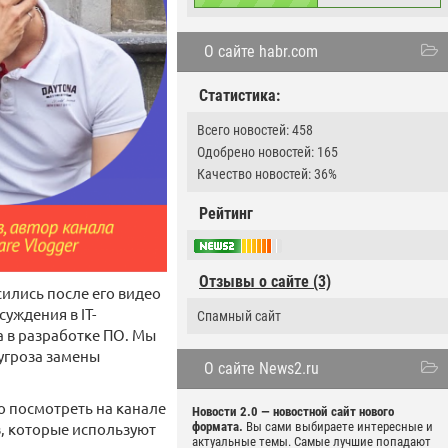
О сайте habr.com
Статистика:
Всего новостей: 458
Одобрено новостей: 165
Качество новостей: 36%
Рейтинг
Отзывы о сайте (3)
лись после его видео
уждения в IT-
Спамный сайт
а в разработке ПО. Мы
 угроза замены
О сайте News2.ru
о посмотреть на канале
Новости 2.0 — новостной сайт нового
в
, которые используют
формата.
Вы сами выбираете интересные и
актуальные темы. Самые лучшие попадают