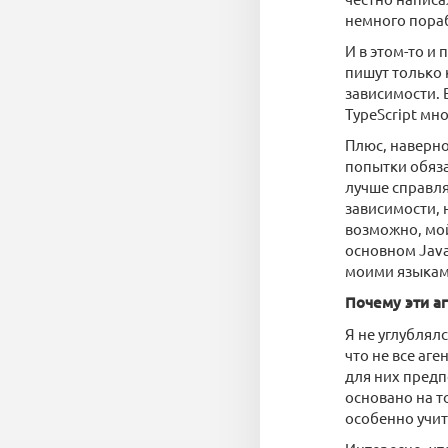
немного порабо
И в этом-то и
пишут только к
зависимости. В
TypeScript мн
Плюс, наверно
попытки обяза
лучше справля
зависимости, 
возможно, мой
основном Java
моими языкам
Почему эти а
Я не углублял
что не все аг
для них предп
основано на т
особенно учит