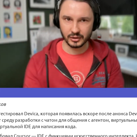
ков
естировал Devica, которая появилась вскоре после анонса Devi
 среду разработки с чатом для общения с агентом, виртуальн
ртуальной IDE для написания кода.
бовал Coursor — IDE с функциями искусственного интеллекта.