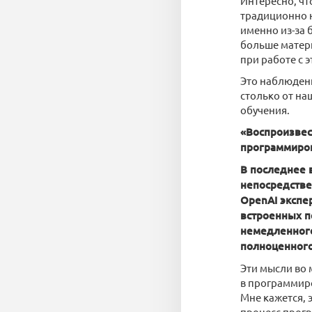
Интересно, чт
традиционно н
именно из-за 
больше матери
при работе с 
Это наблюдени
столько от на
обучения.
«Воспроизвес
программиров
В последнее 
непосредстве
OpenAI экспе
встроенных п
немедленного
полноценного
Эти мысли во 
в программиро
Мне кажется, 
процесс прогр