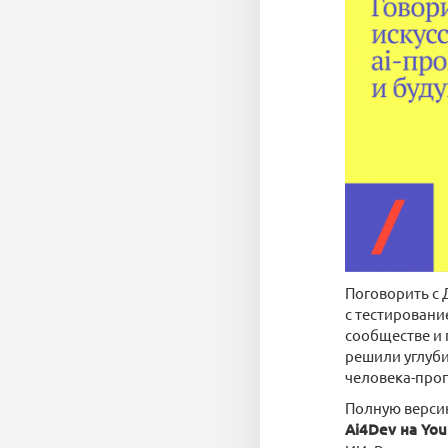
Поговорить с
с тестировани
сообществе и 
решили углуби
человека-про
Полную версию
Ai4Dev на Yo