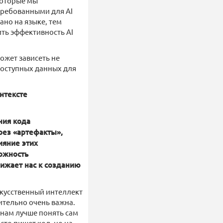
 которые мы
требованными для AI
но на языке, тем
ть эффективность AI
ожет зависеть не
доступных данных для
нтексте
ния кода
рез «артефакты»,
ияние этих
можность
ижает нас к созданию
скусственный интеллект
ительно очень важна.
 нам лучше понять сам
сто пишет код, но на