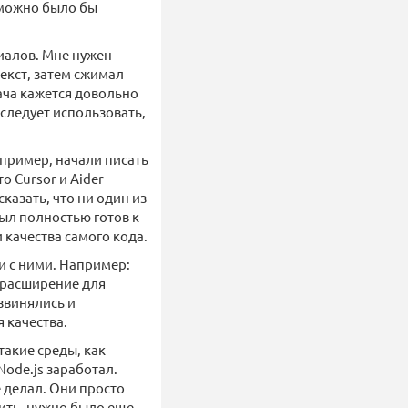
 можно было бы
риалов. Мне нужен
екст, затем сжимал
ача кажется довольно
 следует использовать,
апример, начали писать
о Cursor и Aider
казать, что ни один из
ыл полностью готов к
качества самого кода.
и с ними. Например:
о расширение для
извинялись и
 качества.
такие среды, как
Node.js заработал.
е делал. Они просто
тить, нужно было еще