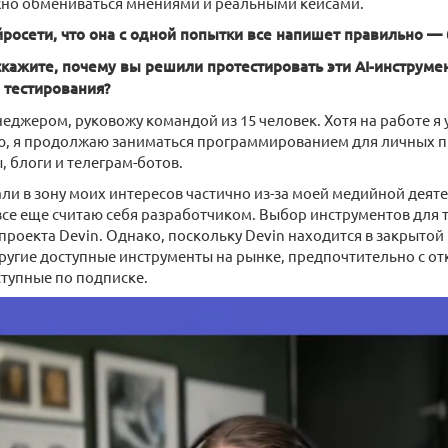
жно обмениваться мнениями и реальными кейсами.
йросети, что она с одной попытки все напишет правильно 
скажите, почему вы решили протестировать эти AI-инструме
 тестирования?
еджером, руковожу командой из 15 человек. Хотя на работе я 
, я продолжаю заниматься программированием для личных п
 блоги и телеграм-ботов.
али в зону моих интересов частично из-за моей медийной деяте
 все еще считаю себя разработчиком. Выбор инструментов для 
роекта Devin. Однако, поскольку Devin находится в закрытой 
ругие доступные инструменты на рынке, предпочтительно с 
тупные по подписке.