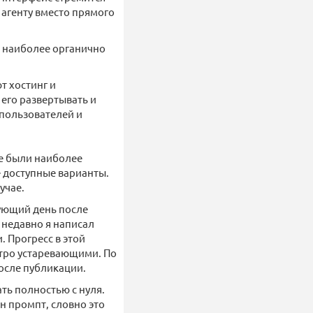
 агенту вместо прямого
, наиболее органично
т хостинг и
 его развертывать и
 пользователей и
ые были наиболее
е доступные варианты.
учае.
дующий день после
 недавно я написал
 Прогресс в этой
стро устаревающими. По
после публикации.
ть полностью с нуля.
н промпт, словно это