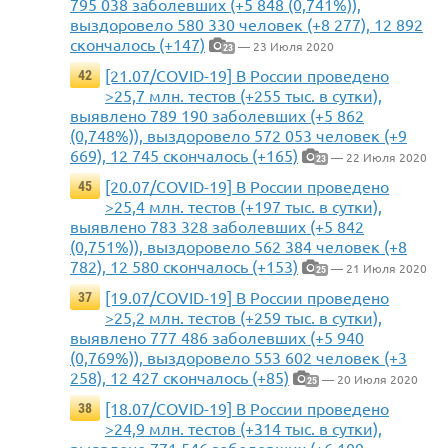
795 038 заболевших (+5 848 (0,741%)),
выздоровело 580 330 человек (+8 277), 12 892
скончалось (+147)
— 23 Июля 2020
23
[21.07/COVID-19] В России проведено
42
>25,7 млн. тестов (+255 тыс. в сутки),
выявлено 789 190 заболевших (+5 862
(0,748%)), выздоровело 572 053 человек (+9
669), 12 745 скончалось (+165)
— 22 Июля 2020
23
[20.07/COVID-19] В России проведено
45
>25,4 млн. тестов (+197 тыс. в сутки),
выявлено 783 328 заболевших (+5 842
(0,751%)), выздоровело 562 384 человек (+8
782), 12 580 скончалось (+153)
— 21 Июля 2020
25
[19.07/COVID-19] В России проведено
37
>25,2 млн. тестов (+259 тыс. в сутки),
выявлено 777 486 заболевших (+5 940
(0,769%)), выздоровело 553 602 человек (+3
258), 12 427 скончалось (+85)
— 20 Июля 2020
25
[18.07/COVID-19] В России проведено
38
>24,9 млн. тестов (+314 тыс. в сутки),