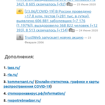
342), 8 605 скончалось (+92)
— 25 Июня 2020
15
[23.06/COVID-19] В России проведено
47
>17,8 млн. тестов (+281 тыс. в сутки),
выявлено 606 881 заболевших (+7 176
(1,197%)), выздоровело 368 822 человек (+12
393), 8 513 скончалось (+154)
— 24 Июня 2020
14
TrustWeb запускает новую акцию
5
— 23
Февраля 2006
Дополнения:
1.
tass.ru/
2.
ria.ru/
3.
kommersant.ru/
(
Онлайн-статистика, графики и карты
распространения COVID-19
)
4.
стопкоронавирус.рф/information/
5.
rospotrebnadzor.ru/