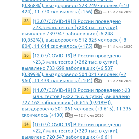
(0,868%)), выздоровело 523 249 человек (+10
424), 11 770 скончалось (+156)
— 15 Июля 2020
19
[13.07/COVID-19] В России проведено
38
>23,5 млн. тестов (+203 тыс. в сутки),
выявлено 739 947 заболевших (+6 248
(0,852%)), выздоровело 512 825 человек (+8
804), 11 614 скончалось (+175)
— 14 Июля 2020
19
[12.07/COVID-19] В России проведено
36
>23,3 млн. тестов (+262 тыс. в сутки),
выявлено 733 699 заболевших (+6 537
(0,899%)), выздоровело 504 021 человек (+2
960), 11 439 скончалось (+104)
— 13 Июля 2020
19
[11.07/COVID-19] В России проведено >23
39
млн. тестов (+322 тыс. в сутки), выявлено
727 162 заболевших (+6 615 (0,918%)),
выздоровело 501 061 человек (+3 615), 11 335
скончалось (+130)
— 12 Июля 2020
25
[10.07/COVID-19] В России проведено
34
>22,7 млн. тестов (+320 тыс. в сутки),
выявлено 720 547 заболевших (+6 611