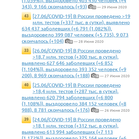
(1,059%)), выздоровело 403 430 человек (+4
343), 9 166 скончалось (+93)
— 29 Июня 2020
13
[27.06/COVID-19] В России проведено >19
43
млн. тестов (+337 тыс. в сутки), выявлено
634 437 заболевших (+6 791 (1,082%)),
выздоровело 399 087 человек (+5 735), 9 073
скончалось (+104)
— 28 Июня 2020
10
[26.06/COVID-19] В России проведено
33
>18,7 млн. тестов (+300 тыс. в сутки),
выявлено 627 646 заболевших (+6 852
(1,104%)), выздоровело 393 352 человек (+9
200), 8 969 скончалось (+188)
— 27 Июня 2020
18
[25.06/COVID-19] В России проведено
40
>18,4 млн. тестов (+287 тыс. в сутки),
выявлено 620 794 заболевших (+6 800
(1,108%)), выздоровело 384 152 человек (+8
988), 8 781 скончалось (+176)
— 26 Июня 2020
21
[24.06/COVID-19] В России проведено
39
>18,1 млн. тестов (+312 тыс. в сутки),
выявлено 613 994 заболевших (+7 113
(1,172%)), выздоровело 375 164 человек (+6