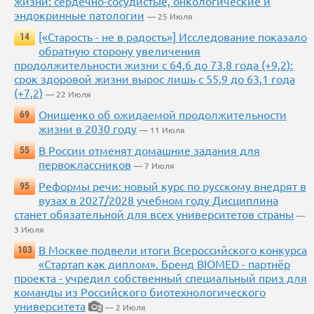
жизни: сердечно-сосудистые, онкологические и
эндокринные патологии
— 25 Июля
[«Старость - не в радость»] Исследование показало
14
обратную сторону увеличения
продолжительности жизни с 64,6 до 73,8 года (+9,2):
срок здоровой жизни вырос лишь с 55,9 до 63,1 года
(+7,2)
— 22 Июля
Онищенко об ожидаемой продолжительности
69
жизни в 2030 году
— 11 Июля
В России отменят домашние задания для
55
первоклассников
— 7 Июля
Реформы речи: новый курс по русскому внедрят в
95
вузах в 2027/2028 учебном году Дисциплина
станет обязательной для всех университетов страны
—
3 Июля
В Москве подвели итоги Всероссийского конкурса
103
«Стартап как диплом». Бренд BIOMED - партнёр
проекта - учредил собственный специальный приз для
команды из Российского биотехнологического
университета
— 2 Июля
2