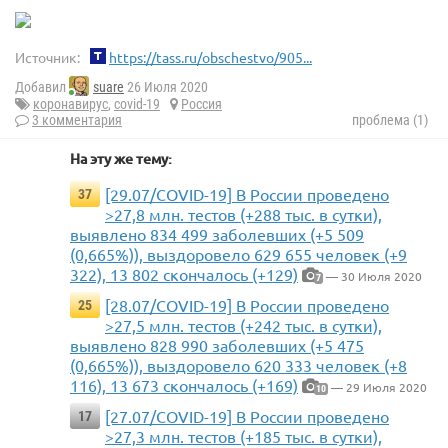
Источник:
https://tass.ru/obschestvo/905...
Добавил
suare
26 Июля 2020
коронавирус
,
covid-19
Россия
3 комментария
проблема (1)
На эту же тему:
[29.07/COVID-19] В России проведено
37
>27,8 млн. тестов (+288 тыс. в сутки),
выявлено 834 499 заболевших (+5 509
(0,665%)), выздоровело 629 655 человек (+9
322), 13 802 скончалось (+129)
— 30 Июля 2020
7
[28.07/COVID-19] В России проведено
25
>27,5 млн. тестов (+242 тыс. в сутки),
выявлено 828 990 заболевших (+5 475
(0,665%)), выздоровело 620 333 человек (+8
116), 13 673 скончалось (+169)
— 29 Июля 2020
10
[27.07/COVID-19] В России проведено
17
>27,3 млн. тестов (+185 тыс. в сутки),