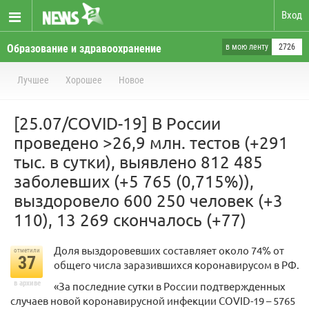
Вход
Образование и здравоохранение
в мою ленту
2726
Лучшее
Хорошее
Новое
[25.07/COVID-19] В России
проведено >26,9 млн. тестов (+291
тыс. в сутки), выявлено 812 485
заболевших (+5 765 (0,715%)),
выздоровело 600 250 человек (+3
110), 13 269 скончалось (+77)
Доля выздоровевших составляет около 74% от
отметили
37
общего числа заразившихся коронавирусом в РФ.
в архиве
«За последние сутки в России подтвержденных
случаев новой коронавирусной инфекции COVID-19 – 5765