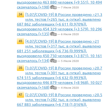
выздоровело 463 880 человек (+9 551), 10 494
скончалось (+198)
— 7 Июля 2020
10
[5.07/COVID-19] В России проведено >21,3
34
млн. тестов (+265 тыс. в сутки), выявлено
687 862 заболевших (+6 611 (0,970%)),
выздоровело 454 329 человек (+3 579), 10 296
скончалось (+135)
— 6 Июля 2020
21
[4.07/COVID-19] В России проведено >21
45
млн. тестов (+317 тыс. в сутки), выявлено
681 251 заболевших (+6 736 (0,999%)),
выздоровело 450 750 человек (+3 871), 10 161
скончалось (+134)
— 5 Июля 2020
11
[3.07/COVID-19] В России проведено >20,7
35
млн. тестов (+301 тыс. в сутки), выявлено
674 515 заболевших (+6 632 (0,993%)),
выздоровело 446 879 человек (+8 968), 10 027
скончалось (+168)
— 4 Июля 2020
11
[2.07/COVID-19] В России проведено >20,5
47
млн. тестов (+282 тыс. в сутки), выявлено
667 883 заболевших (+6 718 (1,016%)),