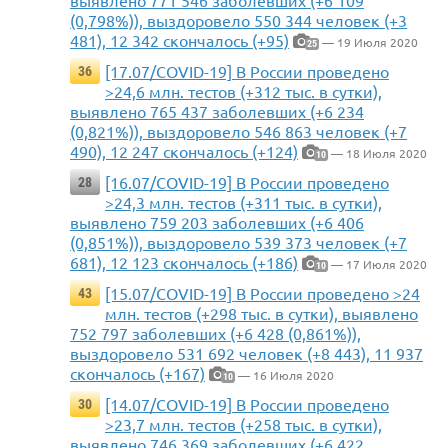
выявлено 771 546 заболевших (+6 109
(0,798%)), выздоровело 550 344 человек (+3
481), 12 342 скончалось (+95)
— 19 Июля 2020
25
[17.07/COVID-19] В России проведено
36
>24,6 млн. тестов (+312 тыс. в сутки),
выявлено 765 437 заболевших (+6 234
(0,821%)), выздоровело 546 863 человек (+7
490), 12 247 скончалось (+124)
— 18 Июля 2020
10
[16.07/COVID-19] В России проведено
28
>24,3 млн. тестов (+311 тыс. в сутки),
выявлено 759 203 заболевших (+6 406
(0,851%)), выздоровело 539 373 человек (+7
681), 12 123 скончалось (+186)
— 17 Июля 2020
10
[15.07/COVID-19] В России проведено >24
43
млн. тестов (+298 тыс. в сутки), выявлено
752 797 заболевших (+6 428 (0,861%)),
выздоровело 531 692 человек (+8 443), 11 937
скончалось (+167)
— 16 Июля 2020
10
[14.07/COVID-19] В России проведено
30
>23,7 млн. тестов (+258 тыс. в сутки),
выявлено 746 369 заболевших (+6 422