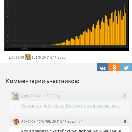
Добавил
suare
26 Июля 2020
Комментарии участников:
axes
, 26 Июля 2020 ,
url
-5
Комментарий скрыт. Нажмите, чтобы показать.
Хохолок попугая
, 26 Июля 2020 ,
url
0
ковид зараза с китайскими летучими мышами я