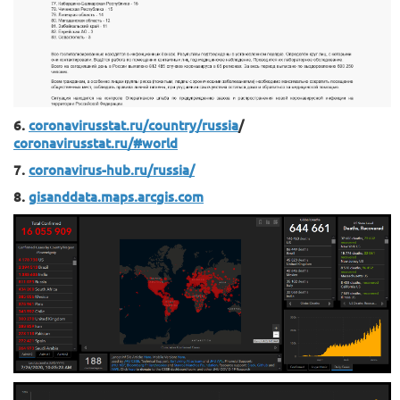
6.
coronavirusstat.ru/country/russia
/
coronavirusstat.ru/#world
7.
coronavirus-hub.ru/russia/
8.
gisanddata.maps.arcgis.com