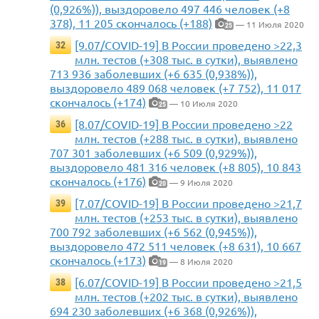
(0,926%)), выздоровело 497 446 человек (+8
378), 11 205 скончалось (+188)
— 11 Июля 2020
25
[9.07/COVID-19] В России проведено >22,3
32
млн. тестов (+308 тыс. в сутки), выявлено
713 936 заболевших (+6 635 (0,938%)),
выздоровело 489 068 человек (+7 752), 11 017
скончалось (+174)
— 10 Июля 2020
25
[8.07/COVID-19] В России проведено >22
36
млн. тестов (+288 тыс. в сутки), выявлено
707 301 заболевших (+6 509 (0,929%)),
выздоровело 481 316 человек (+8 805), 10 843
скончалось (+176)
— 9 Июля 2020
20
[7.07/COVID-19] В России проведено >21,7
39
млн. тестов (+253 тыс. в сутки), выявлено
700 792 заболевших (+6 562 (0,945%)),
выздоровело 472 511 человек (+8 631), 10 667
скончалось (+173)
— 8 Июля 2020
19
[6.07/COVID-19] В России проведено >21,5
38
млн. тестов (+202 тыс. в сутки), выявлено
694 230 заболевших (+6 368 (0,926%)),