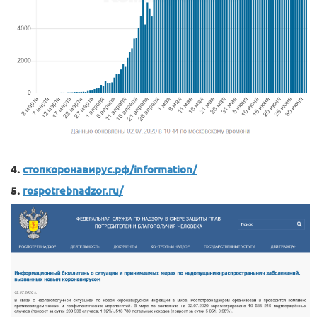
4.
стопкоронавирус.рф/information/
5.
rospotrebnadzor.ru/