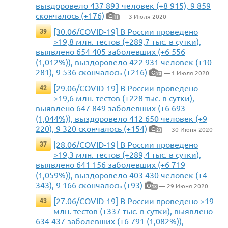
выздоровело 437 893 человек (+8 915), 9 859
скончалось (+176)
— 3 Июля 2020
11
[30.06/COVID-19] В России проведено
39
>19,8 млн. тестов (+289,7 тыс. в сутки),
выявлено 654 405 заболевших (+6 556
(1,012%)), выздоровело 422 931 человек (+10
281), 9 536 скончалось (+216)
— 1 Июля 2020
23
[29.06/COVID-19] В России проведено
42
>19,6 млн. тестов (+228 тыс. в сутки),
выявлено 647 849 заболевших (+6 693
(1,044%)), выздоровело 412 650 человек (+9
220), 9 320 скончалось (+154)
— 30 Июня 2020
23
[28.06/COVID-19] В России проведено
37
>19,3 млн. тестов (+289,4 тыс. в сутки),
выявлено 641 156 заболевших (+6 719
(1,059%)), выздоровело 403 430 человек (+4
343), 9 166 скончалось (+93)
— 29 Июня 2020
13
[27.06/COVID-19] В России проведено >19
43
млн. тестов (+337 тыс. в сутки), выявлено
634 437 заболевших (+6 791 (1,082%)),