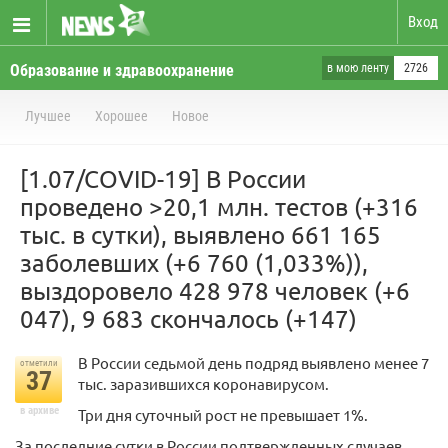
Вход
Образование и здравоохранение
в мою ленту
2726
Лучшее
Хорошее
Новое
[1.07/COVID-19] В России
проведено >20,1 млн. тестов (+316
тыс. в сутки), выявлено 661 165
заболевших (+6 760 (1,033%)),
выздоровело 428 978 человек (+6
047), 9 683 скончалось (+147)
В России седьмой день подряд выявлено менее 7
отметили
37
тыс. заразившихся коронавирусом.
в архиве
Три дня суточный рост не превышает 1%.
За последние сутки в России подтвержденных случаев