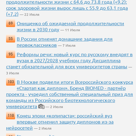
продолжительности жизни с 64,6 до 73,8 года (+9,2):
срок здоровой жизни вырос лишь с 55,9 до 63,1 года
(+7,2)
— 22 Июля
Онищенко об ожидаемой продолжительности
69
жизни в 2030 году
— 11 Июля
В России отменят домашние задания для
55
первоклассников
— 7 Июля
Реформы речи: новый курс по русскому внедрят в
95
вузах в 2027/2028 учебном году Дисциплина
станет обязательной для всех университетов страны
—
3 Июля
В Москве подвели итоги Всероссийского конкурса
103
«Стартап как диплом». Бренд BIOMED - партнёр
проекта - учредил собственный специальный приз для
команды из Российского биотехнологического
университета
— 2 Июля
2
Конец эпохи «копипаста»: российский вуз
110
впервые отменил защиту дипломов из-за
нейросетей
— 2 Июля