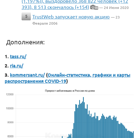
(1,197%)), выздоровело 368 822 человек (+12
393), 8 513 скончалось (+154)
— 24 Июня 2020
14
TrustWeb запускает новую акцию
5
— 23
Февраля 2006
Дополнения:
1.
tass.ru/
2.
ria.ru/
3.
kommersant.ru/
(
Онлайн-статистика, графики и карты
распространения COVID-19
)