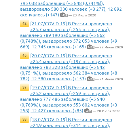
795 038 заболевших (+5 848 (0,741%)),
выздоровело 580 330 человек (+8 277), 12 892
скончалось (+147)
— 23 Июля 2020
23
[21.07/COVID-19] В России проведено
42
>25,7 млн. тестов (+255 тыс. в сутки),
выявлено 789 190 заболевших (+5 862
(0,748%)), выздоровело 572 053 человек (+9
669), 12 745 скончалось (+165)
— 22 Июля 2020
23
[20.07/COVID-19] В России проведено
45
>25,4 млн. тестов (+197 тыс. в сутки),
выявлено 783 328 заболевших (+5 842
(0,751%)), выздоровело 562 384 человек (+8
782), 12 580 скончалось (+153)
— 21 Июля 2020
25
[19.07/COVID-19] В России проведено
37
>25,2 млн. тестов (+259 тыс. в сутки),
выявлено 777 486 заболевших (+5 940
(0,769%)), выздоровело 553 602 человек (+3
258), 12 427 скончалось (+85)
— 20 Июля 2020
25
[18.07/COVID-19] В России проведено
38
>24,9 млн. тестов (+314 тыс. в сутки),