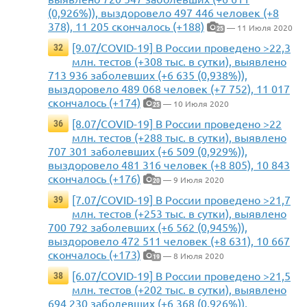
(0,926%)), выздоровело 497 446 человек (+8
378), 11 205 скончалось (+188)
— 11 Июля 2020
25
[9.07/COVID-19] В России проведено >22,3
32
млн. тестов (+308 тыс. в сутки), выявлено
713 936 заболевших (+6 635 (0,938%)),
выздоровело 489 068 человек (+7 752), 11 017
скончалось (+174)
— 10 Июля 2020
25
[8.07/COVID-19] В России проведено >22
36
млн. тестов (+288 тыс. в сутки), выявлено
707 301 заболевших (+6 509 (0,929%)),
выздоровело 481 316 человек (+8 805), 10 843
скончалось (+176)
— 9 Июля 2020
20
[7.07/COVID-19] В России проведено >21,7
39
млн. тестов (+253 тыс. в сутки), выявлено
700 792 заболевших (+6 562 (0,945%)),
выздоровело 472 511 человек (+8 631), 10 667
скончалось (+173)
— 8 Июля 2020
19
[6.07/COVID-19] В России проведено >21,5
38
млн. тестов (+202 тыс. в сутки), выявлено
694 230 заболевших (+6 368 (0,926%)),