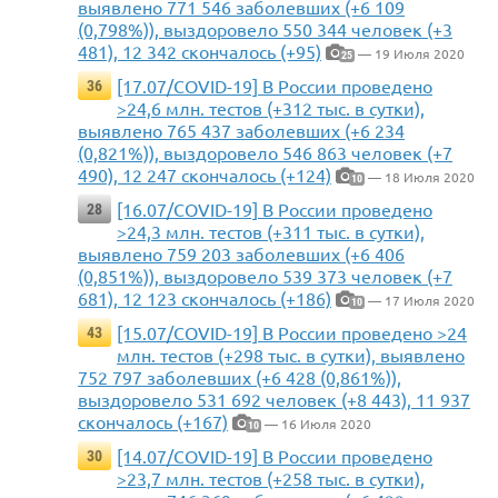
выявлено 771 546 заболевших (+6 109
(0,798%)), выздоровело 550 344 человек (+3
481), 12 342 скончалось (+95)
— 19 Июля 2020
25
[17.07/COVID-19] В России проведено
36
>24,6 млн. тестов (+312 тыс. в сутки),
выявлено 765 437 заболевших (+6 234
(0,821%)), выздоровело 546 863 человек (+7
490), 12 247 скончалось (+124)
— 18 Июля 2020
10
[16.07/COVID-19] В России проведено
28
>24,3 млн. тестов (+311 тыс. в сутки),
выявлено 759 203 заболевших (+6 406
(0,851%)), выздоровело 539 373 человек (+7
681), 12 123 скончалось (+186)
— 17 Июля 2020
10
[15.07/COVID-19] В России проведено >24
43
млн. тестов (+298 тыс. в сутки), выявлено
752 797 заболевших (+6 428 (0,861%)),
выздоровело 531 692 человек (+8 443), 11 937
скончалось (+167)
— 16 Июля 2020
10
[14.07/COVID-19] В России проведено
30
>23,7 млн. тестов (+258 тыс. в сутки),