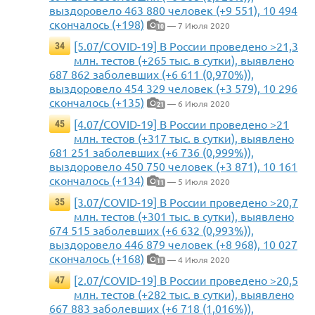
выздоровело 463 880 человек (+9 551), 10 494
скончалось (+198)
— 7 Июля 2020
10
[5.07/COVID-19] В России проведено >21,3
34
млн. тестов (+265 тыс. в сутки), выявлено
687 862 заболевших (+6 611 (0,970%)),
выздоровело 454 329 человек (+3 579), 10 296
скончалось (+135)
— 6 Июля 2020
21
[4.07/COVID-19] В России проведено >21
45
млн. тестов (+317 тыс. в сутки), выявлено
681 251 заболевших (+6 736 (0,999%)),
выздоровело 450 750 человек (+3 871), 10 161
скончалось (+134)
— 5 Июля 2020
11
[3.07/COVID-19] В России проведено >20,7
35
млн. тестов (+301 тыс. в сутки), выявлено
674 515 заболевших (+6 632 (0,993%)),
выздоровело 446 879 человек (+8 968), 10 027
скончалось (+168)
— 4 Июля 2020
11
[2.07/COVID-19] В России проведено >20,5
47
млн. тестов (+282 тыс. в сутки), выявлено
667 883 заболевших (+6 718 (1,016%)),