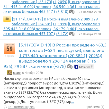
заболевших (+25 173[+1,205%]), выздоровело 1
611 445 (+16 002) человек, 36 540 (+361) скончалось,
активных больных 465 517 (+8 810)
— 23 Ноября 2020
8
[21.11/COVID-19] В России выявлено 2 089 329
50
заболевших (+24 581[+1,191%]), выздоровело 1
595 443 (+18 008) человек, 36 179 (+401) скончалось,
активных больных 457 707 (+6 172)
— 22 Ноября 2020
2
[5.11/COVID-19] В России проведено >63,5
отметили
59
млн. тестов (+524 тыс. в сутки), выявлено
1 733 440 заболевших (+20 582 (1,202%)),
в архиве
выздоровело 1 296 124 человек (+16
955), 29 887 скончалось (+378)
tass.ru
7
suare
, 6 Ноября 2020
Число случаев заражения 1-й день больше 20 тыс.,
(антирекорд) прирост вырос до 1,2%(1,202%)(антирекорд):
20 582 в 85 регионах (антирекорд), в том числе выявлено
активно 5287 (25,7%) без клинических проявлений. Доля
выздоровевших возросла с 74,7% до 74,8%(16 955)
(рекорд). Доля умерших 1,72%(378) зар
...
нет комментариев
проблема (1)