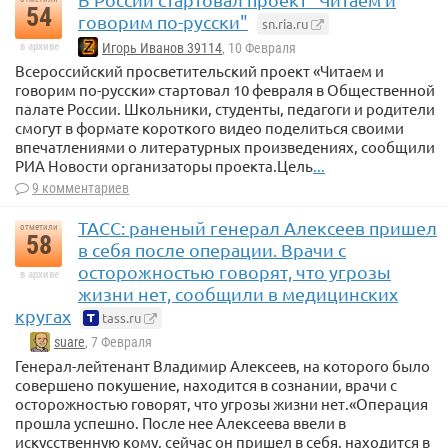
54
говорим по-русски"
sn.ria.ru
в архиве
Игорь Иванов 39114
, 10 Февраля
Всероссийский просветительский проект «Читаем и
говорим по-русски» стартовал 10 февраля в Общественной
палате России. Школьники, студенты, педагоги и родители
смогут в формате короткого видео поделиться своими
впечатлениями о литературных произведениях, сообщили
РИА Новости организаторы проекта.Цель
...
9 комментариев
ТАСС: раненый генерал Алексеев пришел
отметили
58
в себя после операции. Врачи с
осторожностью говорят, что угрозы
в архиве
жизни нет, сообщили в медицинских
кругах
tass.ru
suare
, 7 Февраля
Генерал-лейтенант Владимир Алексеев, на которого было
совершено покушение, находится в сознании, врачи с
осторожностью говорят, что угрозы жизни нет.«Операция
прошла успешно. После нее Алексеева ввели в
искусственную кому, сейчас он пришел в себя, находится в