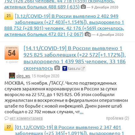
792 (+26 266) человек, 44 718 (+559) скончалось,
активных больных 488 689 (-635)
— 9 Декабря 2020
[3.12/COVID-19] В России выявлено 2 402 949
21
заболевших (+27 403[+1,154%]), выздоровело 1
888 752 (+28 901) человек, 42 176 (+569) скончалось,
активных больных 472 021 (-2 067)
— 4 Декабря 2020
4
[14.11/COVID-19] В России выявлено 1
отметили
54
925 825 заболевших (+22 572[+1.172%]),
выздоровело 1 439 985 человек, 33 186
в архиве
скончалось
tass.ru
oleg_ws
, 15 Ноября 2020
МОСКВА, 15 ноября. /ТАСС/. Число подтвержденных
случаев заражения коронавирусом в России за сутки
возросло на 22 572, до 1 925 825. Об этом сообщили
журналистам в воскресенье в федеральном оперативном
штабе по борьбе с новой инфекцией. Днем ранее штаб
сообщал о 22 702 новых случаях, чт
...
нет комментариев
проблема (2)
[01.12/COVID-19] В России выявлено 2 347 401
27
заболевших (+25 345[+1,091%]), выздоровело 1