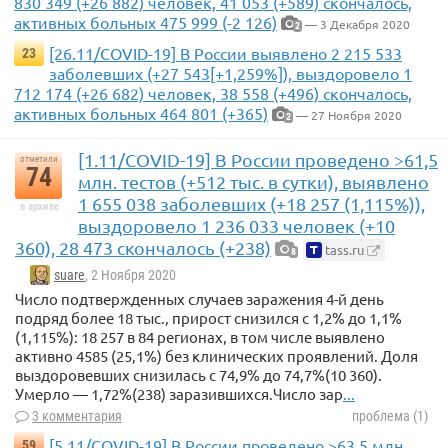
830 349 (+26 882) человек, 41 053 (+589) скончалось,
активных больных 475 999 (-2 126)
— 3 Декабря 2020
2
[26.11/COVID-19] В России выявлено 2 215 533
23
заболевших (+27 543[+1,259%]), выздоровело 1
712 174 (+26 682) человек, 38 558 (+496) скончалось,
активных больных 464 801 (+365)
— 27 Ноября 2020
2
[1.11/COVID-19] В России проведено >61,5
отметили
74
млн. тестов (+512 тыс. в сутки), выявлено
1 655 038 заболевших (+18 257 (1,115%)),
в архиве
выздоровело 1 236 033 человек (+10
360), 28 473 скончалось (+238)
tass.ru
8
suare
, 2 Ноября 2020
Число подтвержденных случаев заражения 4-й день
подряд более 18 тыс., прирост снизился с 1,2% до 1,1%
(1,115%): 18 257 в 84 регионах, в том числе выявлено
активно 4585 (25,1%) без клинических проявлений. Доля
выздоровевших снизилась с 74,9% до 74,7%(10 360).
Умерло — 1,72%(238) заразившихся.Число зар
...
3 комментария
проблема (1)
[5.11/COVID-19] В России проведено >63,5 млн.
59