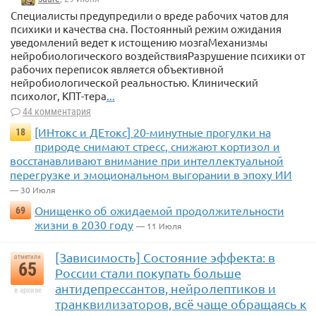
Специалисты предупредили о вреде рабочих чатов для
психики и качества сна. Постоянный режим ожидания
уведомлений ведет к истощению мозгаМеханизмы
нейробиологического воздействияРазрушение психики от
рабочих переписок является объективной
нейробиологической реальностью. Клинический
психолог, КПТ-тера
...
44 комментария
[ИНтокс и ДЕтокс] 20-минутные прогулки на
18
природе снимают стресс, снижают кортизол и
восстанавливают внимание при интеллектуальной
перегрузке и эмоциональном выгорании в эпоху ИИ
— 30 Июля
Онищенко об ожидаемой продолжительности
69
жизни в 2030 году
— 11 Июля
[Зависимость] Состояние эффекта: в
отметили
65
России стали покупать больше
антидепрессантов, нейролептиков и
в архиве
транквилизаторов, всё чаще обращаясь к