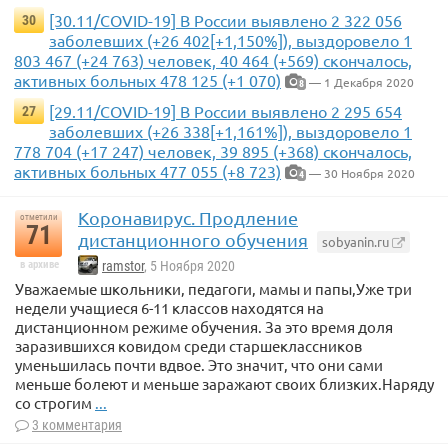
[30.11/COVID-19] В России выявлено 2 322 056
30
заболевших (+26 402[+1,150%]), выздоровело 1
803 467 (+24 763) человек, 40 464 (+569) скончалось,
активных больных 478 125 (+1 070)
— 1 Декабря 2020
8
[29.11/COVID-19] В России выявлено 2 295 654
27
заболевших (+26 338[+1,161%]), выздоровело 1
778 704 (+17 247) человек, 39 895 (+368) скончалось,
активных больных 477 055 (+8 723)
— 30 Ноября 2020
4
Коронавирус. Продление
отметили
71
дистанционного обучения
sobyanin.ru
в архиве
ramstor
, 5 Ноября 2020
Уважаемые школьники, педагоги, мамы и папы,Уже три
недели учащиеся 6-11 классов находятся на
дистанционном режиме обучения. За это время доля
заразившихся ковидом среди старшеклассников
уменьшилась почти вдвое. Это значит, что они сами
меньше болеют и меньше заражают своих близких.Наряду
со строгим
...
3 комментария