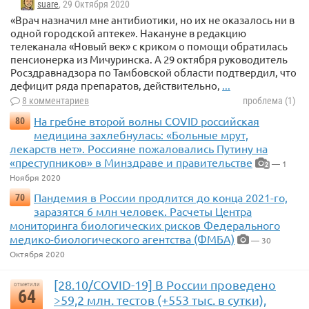
suare
, 29 Октября 2020
«Врач назначил мне антибиотики, но их не оказалось ни в
одной городской аптеке». Накануне в редакцию
телеканала «Новый век» с криком о помощи обратилась
пенсионерка из Мичуринска. А 29 октября руководитель
Росздравнадзора по Тамбовской области подтвердил, что
дефицит ряда препаратов, действительно,
...
8 комментариев
проблема (1)
На гребне второй волны COVID российская
80
медицина захлебнулась: «Больные мрут,
лекарств нет». Россияне пожаловались Путину на
«преступников» в Минздраве и правительстве
— 1
2
Ноября 2020
Пандемия в России продлится до конца 2021-го,
70
заразятся 6 млн человек. Расчеты Центра
мониторинга биологических рисков Федерального
медико-биологического агентства (ФМБА)
— 30
Октября 2020
[28.10/COVID-19] В России проведено
отметили
64
>59,2 млн. тестов (+553 тыс. в сутки),