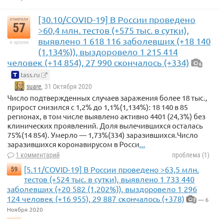
[30.10/COVID-19] В России проведено
отметили
57
>60,4 млн. тестов (+575 тыс. в сутки),
выявлено 1 618 116 заболевших (+18 140
в архиве
(1,134%)), выздоровело 1 215 414
человек (+14 854), 27 990 скончалось (+334)
6
tass.ru
suare
, 31 Октября 2020
Число подтвержденных случаев заражения более 18 тыс.,
прирост снизился с 1,2% до 1,1%(1,134%): 18 140 в 85
регионах, в том числе выявлено активно 4401 (24,3%) без
клинических проявлений. Доля вылечившихся осталась
75%(14 854). Умерло — 1,73%(334) заразившихся.Число
заразившихся коронавирусом в Росси
...
1 комментарий
проблема (1)
[5.11/COVID-19] В России проведено >63,5 млн.
59
тестов (+524 тыс. в сутки), выявлено 1 733 440
заболевших (+20 582 (1,202%)), выздоровело 1 296
124 человек (+16 955), 29 887 скончалось (+378)
— 6
7
Ноября 2020