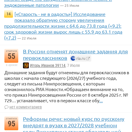
эндокринные патологии
— 25 Июля
[«Старость - не в радость»] Исследование
14
показало обратную сторону увеличения
продолжительности жизни с 64,6 до 73,8 года (+9,2):
срок здоровой жизни вырос лишь с 55,9 до 63,1 года
(+7,2)
— 22 Июля
В России отменят домашние задания для
отметили
55
первоклассников
ria.ru
в архиве
Игорь Иванов 39114
, 7 Июля
Домашние задания будут отменены для первоклассников в
школах с начала следующего (2026/27) учебного года,
следует из письма Минпросвещения, с которым
ознакомилось РИА Новости.«Обращаем внимание на то,
что приказ Минпросвещения России от 8 октября 2025 г. №
729… устанавливает, что в первом классе обу
...
нет комментариев
Реформы речи: новый курс по русскому
отметили
95
внедрят в вузах в 2027/2028 учебном
году Дисциплина станет обязательной