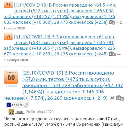
[1.11/COVID-19] В России проведено >61,5 млн.
74
тестов (+512 тыс. в сутки), выявлено 1 655 038
заболевших (+18 257 (1,115%)), выздоровело 1 236
033 человек (+10 360), 28 473 скончалось (+238)
— 2
8
Ноября 2020
[31.10/COVID-19] В России проведено >61 млн.
59
тестов (+587 тыс. в сутки), выявлено 1 636 781
заболевших (+18 665 (1,154%)), выздоровело 1 225
673 человек (+10 259), 28 235 скончалось (+245)
—
11
1 Ноября 2020
[25.10/COVID-19] В России проведено
отметили
60
>57,8 млн. тестов (+476 тыс. в сутки),
выявлено 1 531 224 заболевших (+17 347
в архиве
(1,146%)), выздоровело 1 146 096
человек (+7 574), 26 269 скончалось (+219)
13
tass.ru
suare
, 26 Октября 2020
Число подтвержденных случаев заражения выше 17 тыс.,
рост 3-й день 1,1%(1,146%): 17 347 в 85 регионах (максимум