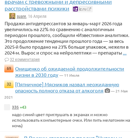
врачам с тревожными и депрессивными
расстройствами психики
iz.ru
suare
, 16 Апреля
Продажи антидепрессантов за январь–март 2026 года
увеличились на 22% по сравнению с аналогичным
периодом прошлого, сообщили «Известиям» аналитики.
Это продолжение тенденции прошлого года — за весь
2025-й было продано на 23% больше упаковок, нежели в
2024-м. Вырос и спрос на нейролептики — препараты
...
32 комментария
Онищенко об ожидаемой продолжительности
69
жизни в 2030 году
— 11 Июля
[Пятничное] Мясников назвал неожиданную
32
опасность полного отказа от алкоголя
— 21 Мая
2021
+43
X86
надо синий цвет приглушать в экранах и можно
использовать компьютерные очки. Или пить мелатонин на
ночь)
В России стартовал проект "Читаем и
отметили