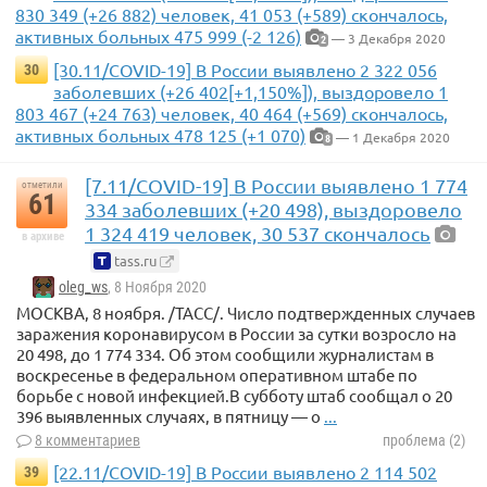
830 349 (+26 882) человек, 41 053 (+589) скончалось,
активных больных 475 999 (-2 126)
— 3 Декабря 2020
2
[30.11/COVID-19] В России выявлено 2 322 056
30
заболевших (+26 402[+1,150%]), выздоровело 1
803 467 (+24 763) человек, 40 464 (+569) скончалось,
активных больных 478 125 (+1 070)
— 1 Декабря 2020
8
[7.11/COVID-19] В России выявлено 1 774
отметили
61
334 заболевших (+20 498), выздоровело
1 324 419 человек, 30 537 скончалось
в архиве
tass.ru
oleg_ws
, 8 Ноября 2020
МОСКВА, 8 ноября. /ТАСС/. Число подтвержденных случаев
заражения коронавирусом в России за сутки возросло на
20 498, до 1 774 334. Об этом сообщили журналистам в
воскресенье в федеральном оперативном штабе по
борьбе с новой инфекцией.В субботу штаб сообщал о 20
396 выявленных случаях, в пятницу — о
...
8 комментариев
проблема (2)
[22.11/COVID-19] В России выявлено 2 114 502
39