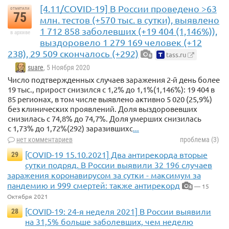
[4.11/COVID-19] В России проведено >63
отметили
75
млн. тестов (+570 тыс. в сутки), выявлено
1 712 858 заболевших (+19 404 (1,146%)),
в архиве
выздоровело 1 279 169 человек (+12
238), 29 509 скончалось (+292)
tass.ru
6
suare
, 5 Ноября 2020
Число подтвержденных случаев заражения 2-й день более
19 тыс., прирост снизился с 1,2% до 1,1%(1,146%): 19 404 в
85 регионах, в том числе выявлено активно 5 020 (25,9%)
без клинических проявлений. Доля выздоровевших
снизилась с 74,8% до 74,7%. Доля умерших снизилась
с 1,73% до 1,72%(292) заразившихс
...
нет комментариев
проблема (3)
[COVID-19 15.10.2021] Два антирекорда вторые
29
сутки подряд. В России выявили 32 196 случаев
заражения коронавирусом за сутки - максимум за
пандемию и 999 смертей: также антирекорд
— 15
4
Октября 2021
[COVID-19: 24-я неделя 2021] В России выявили
28
на 31,5% больше заболевших, чем неделю