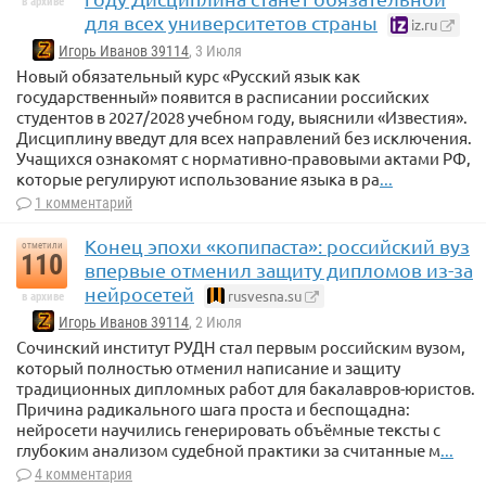
в архиве
для всех университетов страны
iz.ru
Игорь Иванов 39114
, 3 Июля
Новый обязательный курс «Русский язык как
государственный» появится в расписании российских
студентов в 2027/2028 учебном году, выяснили «Известия».
Дисциплину введут для всех направлений без исключения.
Учащихся ознакомят с нормативно-правовыми актами РФ,
которые регулируют использование языка в ра
...
1 комментарий
Конец эпохи «копипаста»: российский вуз
отметили
110
впервые отменил защиту дипломов из-за
нейросетей
rusvesna.su
в архиве
Игорь Иванов 39114
, 2 Июля
Сочинский институт РУДН стал первым российским вузом,
который полностью отменил написание и защиту
традиционных дипломных работ для бакалавров-юристов.
Причина радикального шага проста и беспощадна:
нейросети научились генерировать объёмные тексты с
глубоким анализом судебной практики за считанные м
...
4 комментария