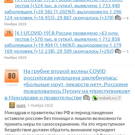
тестов (+524 тыс. в сутки), выявлено 1 733 440
заболевших (+20 582 (1,202%)), выздоровело 1 296
124 человек (+16 955), 29 887 скончалось (+378)
— 6
7
Ноября 2020
[4.11/COVID-19] В России проведено >63 млн.
75
тестов (+570 тыс. в сутки), выявлено 1 712 858
заболевших (+19 404 (1,146%)), выздоровело 1 279
169 человек (+12 238), 29 509 скончалось (+292)
— 5
6
Ноября 2020
На гребне второй волны COVID
отметили
80
российская медицина захлебнулась:
«Больные мрут, лекарств нет». Россияне
в архиве
пожаловались Путину на «преступников»
в Минздраве и правительстве
rosbalt.ru
2
suare
, 1 Ноября 2020
Минздрав и правительство РФ в период пандемии
оставили россиян без помощи и лишили возможности
принять меры по самосохранению. На это «преступное»
бездействие должен обратить внимание президент