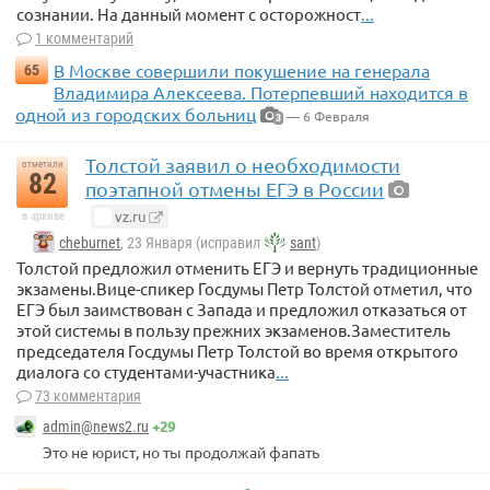
сознании. На данный момент с осторожност
...
1 комментарий
В Москве совершили покушение на генерала
65
Владимира Алексеева. Потерпевший находится в
одной из городских больниц
— 6 Февраля
3
Толстой заявил о необходимости
отметили
82
поэтапной отмены ЕГЭ в России
vz.ru
в архиве
cheburnet
, 23 Января (исправил
sant
)
Толстой предложил отменить ЕГЭ и вернуть традиционные
экзамены.Вице-спикер Госдумы Петр Толстой отметил, что
ЕГЭ был заимствован с Запада и предложил отказаться от
этой системы в пользу прежних экзаменов.Заместитель
председателя Госдумы Петр Толстой во время открытого
диалога со студентами-участника
...
73 комментария
+29
admin@news2.ru
Это не юрист, но ты продолжай фапать