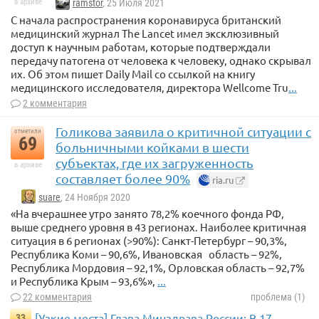
в архиве
ramstor
, 25 Июля 2021
С начала распространения коронавируса британский
медицинский журнал The Lancet имел эксклюзивный
доступ к научным работам, которые подтверждали
передачу патогена от человека к человеку, однако скрывал
их. Об этом пишет Daily Mail со ссылкой на книгу
медицинского исследователя, директора Wellcome Tru
...
2 комментария
Голикова заявила о критичной ситуации с
отметили
69
больничными койками в шести
субъектах, где их загруженность
в архиве
составляет более 90%
ria.ru
suare
, 24 Ноября 2020
«На вчерашнее утро занято 78,2% коечного фонда РФ,
выше среднего уровня в 43 регионах. Наиболее критичная
ситуация в 6 регионах (>90%): Санкт-Петербург – 90,3%,
Республика Коми – 90,6%, Ивановская область – 92%,
Республика Мордовия – 92,1%, Орловская область – 92,7%
и Республика Крым – 93,6%»,
...
22 комментария
проблема (1)
[Узкие места] Глава Минздрава России: В 17
33