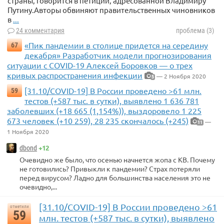
страны, говорится в петиции, адресованной Владимиру
Путину.Авторы обвиняют правительственных чиновников
в
...
24 комментария
проблема (3)
«Пик пандемии в столице придется на середину
67
декабря» Разработчик модели прогнозирования
ситуации с COVID-19 Алексей Боровков — о трех
кривых распространения инфекции
— 2 Ноября 2020
5
[31.10/COVID-19] В России проведено >61 млн.
59
тестов (+587 тыс. в сутки), выявлено 1 636 781
заболевших (+18 665 (1,154%)), выздоровело 1 225
673 человек (+10 259), 28 235 скончалось (+245)
—
11
1 Ноября 2020
+12
dbond
Очевидно же было, что осенью начнется жопа с КВ. Почему
не готовились? Привыкли к пандемии? Страх потеряли
перед вирусом? Ладно для большинства населения это не
очевидно,...
[31.10/COVID-19] В России проведено >61
отметили
59
млн. тестов (+587 тыс. в сутки), выявлено