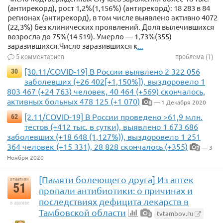
(антирекорд), рост 1,2%(1,156%) (антирекорд): 18 283 в 84
регионах (антирекорд), в том числе выявлено активно 4072
(22,3%) без клинических проявлений. Доля вылечившихся
возросла до 75%(14 519). Умерло — 1,73%(355)
заразившихся.Число заразившихся к
...
5 комментариев
проблема (1)
[30.11/COVID-19] В России выявлено 2 322 056
30
заболевших (+26 402[+1,150%]), выздоровело 1
803 467 (+24 763) человек, 40 464 (+569) скончалось,
активных больных 478 125 (+1 070)
— 1 Декабря 2020
8
[2.11/COVID-19] В России проведено >61,9 млн.
62
тестов (+412 тыс. в сутки), выявлено 1 673 686
заболевших (+18 648 (1,127%)), выздоровело 1 251
364 человек (+15 331), 28 828 скончалось (+355)
— 3
7
Ноября 2020
[Памяти болеющего друга] Из аптек
отметили
51
пропали антибиотики: о причинах и
последствиях дефицита лекарств в
в архиве
Тамбовской области
tvtambov.ru
3