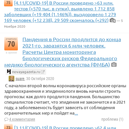
[4.11/COVID-19] В России проведено >63 млн.
75
тестов (+570 тыс. в сутки), выявлено 1 712 858
заболевших (+19 404 (1,146%)), выздоровело 1 279
169 человек (+12 238), 29 509 скончалось (+292)
— 5
6
Ноября 2020
Пандемия в России продлится до конца
отметили
70
2021-го, заразятся 6 млн человек.
Расчеты Центра мониторинга
в архиве
биологических рисков Федерального
медико-биологического агентства (ФМБА)
novayagazeta.ru
suare
, 30 Октября 2020
С началом второй волны коронавируса российские органы
здравоохранения и эпидемиологи вновь начали строить
прогнозы: как долго продлится пандемия. Большинство
специалистов считает, что эпидемия не закончится и в 2021
году, а заболеваемость будет зависеть от соблюдения
ограничительных мер и пойдет на
...
4 комментария
проблема (1)
[3.11/COVID-19] В России проведено >62,4 млн.
73