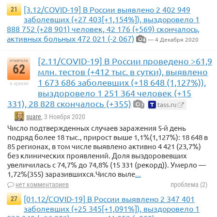
[3.12/COVID-19] В России выявлено 2 402 949
21
заболевших (+27 403[+1,154%]), выздоровело 1
888 752 (+28 901) человек, 42 176 (+569) скончалось,
активных больных 472 021 (-2 067)
— 4 Декабря 2020
4
[2.11/COVID-19] В России проведено >61,9
отметили
62
млн. тестов (+412 тыс. в сутки), выявлено
1 673 686 заболевших (+18 648 (1,127%)),
в архиве
выздоровело 1 251 364 человек (+15
331), 28 828 скончалось (+355)
tass.ru
7
suare
, 3 Ноября 2020
Число подтвержденных случаев заражения 5-й день
подряд более 18 тыс., прирост выше 1,1%(1,127%): 18 648 в
85 регионах, в том числе выявлено активно 4 421 (23,7%)
без клинических проявлений. Доля выздоровевших
увеличилась с 74,7% до 74,8% (15 331 (рекорд)). Умерло —
1,72%(355) заразившихся.Число выле
...
нет комментариев
проблема (2)
[01.12/COVID-19] В России выявлено 2 347 401
27
заболевших (+25 345[+1,091%]), выздоровело 1