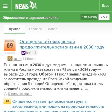
Вход
Образование и здравоохранение
в мою ленту
2726
Лучшее
Хорошее
Новое
Онищенко об ожидаемой
отметили
69
продолжительности жизни в 2030 году
iz.ru
в архиве
suare
, 11 Июля
По прогнозам, к 2030 году ожидаемая продолжительность
жизни в России может составить 78 лет, а к 2036 году —
вырасти до 81 года. Об этом 11 июля заявил академик РАН,
заместитель президента Российской академии
образования Геннадий Онищенко.«Сегодня показатель
средней продолжительности жизни является
...
5 комментариев
Онищенко назвал три основные группы
18
заболеваний, влияющих на продолжительность
жизни: сердечно-сосудистые, онкологические и