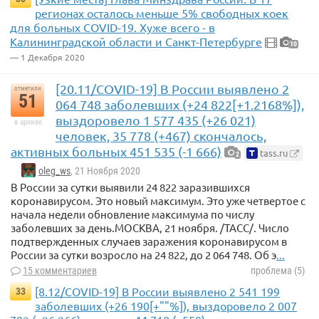
регионах осталось меньше 5% свободных коек
для больных COVID-19. Хуже всего - в
Калининградской области и Санкт-Петербурге
10
— 1 Декабря 2020
[20.11/COVID-19] В России выявлено 2
отметили
51
064 748 заболевших (+24 822[+1.2168%]),
выздоровело 1 577 435 (+26 021)
в архиве
человек, 35 778 (+467) скончалось,
активных больных 451 535 (-1 666)
tass.ru
2
oleg_ws
, 21 Ноября 2020
В России за сутки выявили 24 822 заразившихся
коронавирусом. Это новый максимум. Это уже четвертое с
начала недели обновление максимума по числу
заболевших за день.МОСКВА, 21 ноября. /ТАСС/. Число
подтвержденных случаев заражения коронавирусом в
России за сутки возросло на 24 822, до 2 064 748. Об э
...
15 комментариев
проблема (5)
[8.12/COVID-19] В России выявлено 2 541 199
33
заболевших (+26 190[+""%]), выздоровело 2 007