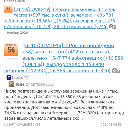
Ноября 2020
[31.10/COVID-19] В России проведено >61 млн.
59
тестов (+587 тыс. в сутки), выявлено 1 636 781
заболевших (+18 665 (1,154%)), выздоровело 1 225
673 человек (+10 259), 28 235 скончалось (+245)
—
11
1 Ноября 2020
[26.10/COVID-19] В России проведено
отметили
56
>58,2 млн. тестов (+402 тыс. в сутки),
выявлено 1 547 774 заболевших (+16 550
в архиве
(1,081%)), выздоровело 1 158 940
человек (+12 884), 26 589 скончалось (+320)
13
tass.ru
suare
, 27 Октября 2020
Число подтвержденных случаев заражения ниже 17 тыс.,
рост 4-й день 1,1%(1,081%): 16 550 в 85 регионах, в том
числе выявлено активно 4372 (26,4%) без клинических
проявлений. Доля вылечившихся возросла с 74,8% до
74,9% от заразившихся. Умерло — 1,72%(320) (антирекорд)
заразившихся.Число летальных исхо
...
нет комментариев
проблема (3)