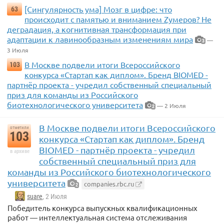
[Сингулярность ума] Мозг в цифре: что
63
происходит с памятью и вниманием Zумеров? Не
деградация, а когнитивная трансформация при
адаптации к лавинообразным изменениям мира
—
3
3 Июля
В Москве подвели итоги Всероссийского
103
конкурса «Стартап как диплом». Бренд BIOMED -
партнёр проекта - учредил собственный специальный
приз для команды из Российского
биотехнологического университета
— 2 Июля
2
В Москве подвели итоги Всероссийского
отметили
103
конкурса «Стартап как диплом». Бренд
BIOMED - партнёр проекта - учредил
в архиве
собственный специальный приз для
команды из Российского биотехнологического
университета
companies.rbc.ru
2
suare
, 2 Июля
Победитель конкурса выпускных квалификационных
работ — интеллектуальная система отслеживания