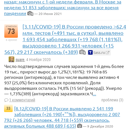
назад: максимум с 1-ой недели февраля. В Москве за
неделю 51 853 заболевших: максимум за все время
пандемии
— 20 Июня 2021
5
[3.11/COVID-19] В России проведено >62,4
отметили
73
млн. тестов (+491 тыс. в сутки), выявлено
1 693 454 заболевших (+19 768 (1,181%)),
в архиве
выздоровело 1 266 931 человек (+15
567), 29 217 скончалось (+389)
tass.ru
6
suare
, 4 Ноября 2020
Число подтвержденных случаев заражения 1-й день более
19 тыс., прирост вырос до 1,2%(1,181%): 19 768 в 85
регионах (антирекорд), в том числе выявлено активно 4
937 (25,0%) без клинических проявлений. Доля
выздоровевших осталась 74,8% (15 567 (рекорд)). Умерло
— 1,73%(389) (антирекорд) заразившихся.Ч
...
1 комментарий
проблема (3)
[8.12/COVID-19] В России выявлено 2 541 199
33
заболевших (+26 190[+""%]), выздоровело 2 007
792 (+26 266) человек, 44 718 (+559) скончалось,
активных больных 488 689 (-635)
— 9 Декабря 2020