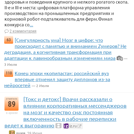
здоровья и поведения крупного и мелкого рогатого скота.
II-e и III-е места: цифровая платформа управления
производством на промышленных предприятиях и
кормовой робот-подталкиватель для ферм.Финал
конкурса со
...
2 комментария
[Сингулярность ума] Мозг в цифре: что
63
происходит с памятью и вниманием Zумеров? Не
деградация, а когнитивная трансформация при
адаптации к лавинообразным изменениям мира
—
3
3 Июля
Конец эпохи «копипаста»: российский вуз
110
впервые отменил защиту дипломов из-за
нейросетей
— 2 Июля
[Токс и детокс] Врачи рассказали о
отметили
89
влиянии корпоративных мессенджеров
на мозг и качество сна: постоянная
в архиве
включенность в рабочие переписки
ведет к выгоранию
iz.ru
suare
, 29 Июня