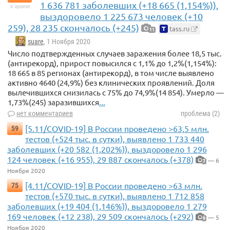
1 636 781 заболевших (+18 665 (1,154%)),
в архиве
выздоровело 1 225 673 человек (+10
259), 28 235 скончалось (+245)
tass.ru
11
suare
, 1 Ноября 2020
Число подтвержденных случаев заражения более 18,5 тыс.
(антирекорд), прирост повысился с 1,1% до 1,2%(1,154%):
18 665 в 85 регионах (антирекорд), в том числе выявлено
активно 4640 (24,9%) без клинических проявлений. Доля
вылечившихся снизилась с 75% до 74,9%(14 854). Умерло —
1,73%(245) заразившихся
...
нет комментариев
проблема (2)
[5.11/COVID-19] В России проведено >63,5 млн.
59
тестов (+524 тыс. в сутки), выявлено 1 733 440
заболевших (+20 582 (1,202%)), выздоровело 1 296
124 человек (+16 955), 29 887 скончалось (+378)
— 6
7
Ноября 2020
[4.11/COVID-19] В России проведено >63 млн.
75
тестов (+570 тыс. в сутки), выявлено 1 712 858
заболевших (+19 404 (1,146%)), выздоровело 1 279
169 человек (+12 238), 29 509 скончалось (+292)
— 5
6
Ноября 2020