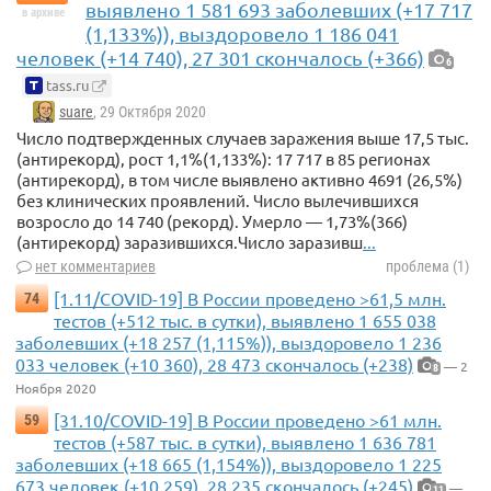
выявлено 1 581 693 заболевших (+17 717
в архиве
(1,133%)), выздоровело 1 186 041
человек (+14 740), 27 301 скончалось (+366)
6
tass.ru
suare
, 29 Октября 2020
Число подтвержденных случаев заражения выше 17,5 тыс.
(антирекорд), рост 1,1%(1,133%): 17 717 в 85 регионах
(антирекорд), в том числе выявлено активно 4691 (26,5%)
без клинических проявлений. Число вылечившихся
возросло до 14 740 (рекорд). Умерло — 1,73%(366)
(антирекорд) заразившихся.Число заразивш
...
нет комментариев
проблема (1)
[1.11/COVID-19] В России проведено >61,5 млн.
74
тестов (+512 тыс. в сутки), выявлено 1 655 038
заболевших (+18 257 (1,115%)), выздоровело 1 236
033 человек (+10 360), 28 473 скончалось (+238)
— 2
8
Ноября 2020
[31.10/COVID-19] В России проведено >61 млн.
59
тестов (+587 тыс. в сутки), выявлено 1 636 781
заболевших (+18 665 (1,154%)), выздоровело 1 225
673 человек (+10 259), 28 235 скончалось (+245)
—
11