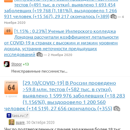
тестов (+491 тыс. в сутки), выявлено 1 693 454
заболевших (+19 768 (1,181%)), выздоровело 1 266
931 человек (+15 567), 29 217 скончалось (+389)
— 4
6
Ноября 2020
[1,15% : 0,23%] Ученые Имперского колледжа
69
Лондона рассчитали коэффициент летальности
от COVID-19 в странах с высоким и низким уровнем
дохода, устранив неточности предыдущих
исследований
— 2 Ноября 2020
2
+13
Stopor
Неисправимые пессимисты...
[29.10/COVID-19] В России проведено
отметили
64
>59,8 млн. тестов (+582 тыс. в сутки),
выявлено 1 599 976 заболевших (+18 283
в архиве
(1,156%)), выздоровело 1 200 560
человек (+14 519), 27 656 скончалось (+355)
6
tass.ru
suare
, 30 Октября 2020
Число подтвержденных случаев заражения более 18 тыс.