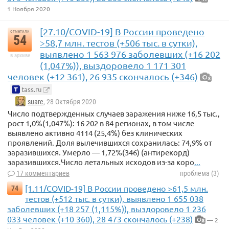
1 Ноября 2020
[27.10/COVID-19] В России проведено
отметили
54
>58,7 млн. тестов (+506 тыс. в сутки),
выявлено 1 563 976 заболевших (+16 202
в архиве
(1,047%)), выздоровело 1 171 301
человек (+12 361), 26 935 скончалось (+346)
8
tass.ru
suare
, 28 Октября 2020
Число подтвержденных случаев заражения ниже 16,5 тыс.,
рост 1,0%(1,047%): 16 202 в 84 регионах, в том числе
выявлено активно 4114 (25,4%) без клинических
проявлений. Доля вылечившихся сохранилась: 74,9% от
заразившихся. Умерло — 1,72%(346) (антирекорд)
заразившихся.Число летальных исходов из-за коро
...
17 комментариев
проблема (3)
[1.11/COVID-19] В России проведено >61,5 млн.
74
тестов (+512 тыс. в сутки), выявлено 1 655 038
заболевших (+18 257 (1,115%)), выздоровело 1 236
033 человек (+10 360), 28 473 скончалось (+238)
— 2
8