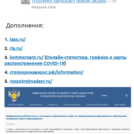
TrustWeb запускает новую акцию
5
— 23
Февраля 2006
Дополнения:
1.
tass.ru/
2.
ria.ru/
3.
kommersant.ru/
(
Онлайн-статистика, графики и карты
распространения COVID-19
)
4.
стопкоронавирус.рф/information/
5.
rospotrebnadzor.ru/