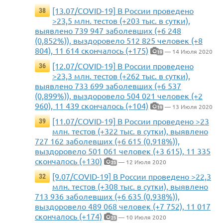
[13.07/COVID-19] В России проведено
38
>23,5 млн. тестов (+203 тыс. в сутки),
выявлено 739 947 заболевших (+6 248
(0,852%)), выздоровело 512 825 человек (+8
804), 11 614 скончалось (+175)
— 14 Июля 2020
19
[12.07/COVID-19] В России проведено
36
>23,3 млн. тестов (+262 тыс. в сутки),
выявлено 733 699 заболевших (+6 537
(0,899%)), выздоровело 504 021 человек (+2
960), 11 439 скончалось (+104)
— 13 Июля 2020
19
[11.07/COVID-19] В России проведено >23
39
млн. тестов (+322 тыс. в сутки), выявлено
727 162 заболевших (+6 615 (0,918%)),
выздоровело 501 061 человек (+3 615), 11 335
скончалось (+130)
— 12 Июля 2020
25
[9.07/COVID-19] В России проведено >22,3
32
млн. тестов (+308 тыс. в сутки), выявлено
713 936 заболевших (+6 635 (0,938%)),
выздоровело 489 068 человек (+7 752), 11 017
скончалось (+174)
— 10 Июля 2020
25