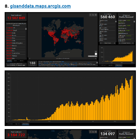
8.
gisanddata.maps.arcgis.com