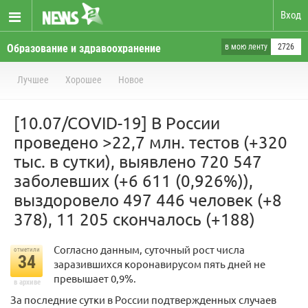
Вход
Образование и здравоохранение
в мою ленту
2726
Лучшее
Хорошее
Новое
[10.07/COVID-19] В России
проведено >22,7 млн. тестов (+320
тыс. в сутки), выявлено 720 547
заболевших (+6 611 (0,926%)),
выздоровело 497 446 человек (+8
378), 11 205 скончалось (+188)
Согласно данным, суточный рост числа
отметили
34
заразившихся коронавирусом пять дней не
превышает 0,9%.
в архиве
За последние сутки в России подтвержденных случаев