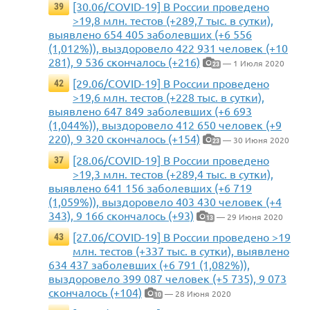
[30.06/COVID-19] В России проведено
39
>19,8 млн. тестов (+289,7 тыс. в сутки),
выявлено 654 405 заболевших (+6 556
(1,012%)), выздоровело 422 931 человек (+10
281), 9 536 скончалось (+216)
— 1 Июля 2020
23
[29.06/COVID-19] В России проведено
42
>19,6 млн. тестов (+228 тыс. в сутки),
выявлено 647 849 заболевших (+6 693
(1,044%)), выздоровело 412 650 человек (+9
220), 9 320 скончалось (+154)
— 30 Июня 2020
23
[28.06/COVID-19] В России проведено
37
>19,3 млн. тестов (+289,4 тыс. в сутки),
выявлено 641 156 заболевших (+6 719
(1,059%)), выздоровело 403 430 человек (+4
343), 9 166 скончалось (+93)
— 29 Июня 2020
13
[27.06/COVID-19] В России проведено >19
43
млн. тестов (+337 тыс. в сутки), выявлено
634 437 заболевших (+6 791 (1,082%)),
выздоровело 399 087 человек (+5 735), 9 073
скончалось (+104)
— 28 Июня 2020
10