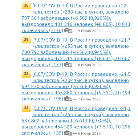
[8.07/COVID-19] В России проведено >22
36
млн. тестов (+288 тыс. в сутки), выявлено
707 301 заболевших (+6 509 (0,929%)),
выздоровело 481 316 человек (+8 805), 10 843
скончалось (+176)
— 9 Июля 2020
20
[7.07/COVID-19] В России проведено >21,7
39
млн. тестов (+253 тыс. в сутки), выявлено
700 792 заболевших (+6 562 (0,945%)),
выздоровело 472 511 человек (+8 631), 10 667
скончалось (+173)
— 8 Июля 2020
19
[6.07/COVID-19] В России проведено >21,5
38
млн. тестов (+202 тыс. в сутки), выявлено
694 230 заболевших (+6 368 (0,926%)),
выздоровело 463 880 человек (+9 551), 10 494
скончалось (+198)
— 7 Июля 2020
10
[5.07/COVID-19] В России проведено >21,3
34
млн. тестов (+265 тыс. в сутки), выявлено
687 862 заболевших (+6 611 (0,970%)),
выздоровело 454 329 человек (+3 579), 10 296
скончалось (+135)
— 6 Июля 2020
21