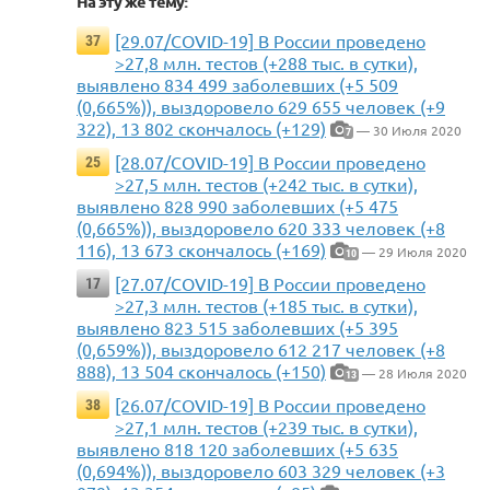
На эту же тему:
[29.07/COVID-19] В России проведено
37
>27,8 млн. тестов (+288 тыс. в сутки),
выявлено 834 499 заболевших (+5 509
(0,665%)), выздоровело 629 655 человек (+9
322), 13 802 скончалось (+129)
— 30 Июля 2020
7
[28.07/COVID-19] В России проведено
25
>27,5 млн. тестов (+242 тыс. в сутки),
выявлено 828 990 заболевших (+5 475
(0,665%)), выздоровело 620 333 человек (+8
116), 13 673 скончалось (+169)
— 29 Июля 2020
10
[27.07/COVID-19] В России проведено
17
>27,3 млн. тестов (+185 тыс. в сутки),
выявлено 823 515 заболевших (+5 395
(0,659%)), выздоровело 612 217 человек (+8
888), 13 504 скончалось (+150)
— 28 Июля 2020
13
[26.07/COVID-19] В России проведено
38
>27,1 млн. тестов (+239 тыс. в сутки),
выявлено 818 120 заболевших (+5 635
(0,694%)), выздоровело 603 329 человек (+3