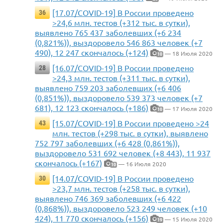
[17.07/COVID-19] В России проведено
36
>24,6 млн. тестов (+312 тыс. в сутки),
выявлено 765 437 заболевших (+6 234
(0,821%)), выздоровело 546 863 человек (+7
490), 12 247 скончалось (+124)
— 18 Июля 2020
10
[16.07/COVID-19] В России проведено
28
>24,3 млн. тестов (+311 тыс. в сутки),
выявлено 759 203 заболевших (+6 406
(0,851%)), выздоровело 539 373 человек (+7
681), 12 123 скончалось (+186)
— 17 Июля 2020
10
[15.07/COVID-19] В России проведено >24
43
млн. тестов (+298 тыс. в сутки), выявлено
752 797 заболевших (+6 428 (0,861%)),
выздоровело 531 692 человек (+8 443), 11 937
скончалось (+167)
— 16 Июля 2020
10
[14.07/COVID-19] В России проведено
30
>23,7 млн. тестов (+258 тыс. в сутки),
выявлено 746 369 заболевших (+6 422
(0,868%)), выздоровело 523 249 человек (+10
424), 11 770 скончалось (+156)
— 15 Июля 2020
19