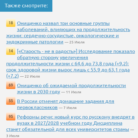
Также смотрите:
Онищенко назвал три основные группы
18
заболеваний, влияющих на продолжительность
жизни: сердечно-сосудистые, онкологические и
эндокринные патологии
— 25 Июля
[«Старость - не в радость»] Исследование показало
14
обратную сторону увеличения
продолжительности жизни с 64,6 до 73,8 года (+9,2):
срок здоровой жизни вырос лишь с 55,9 до 63,1 года
(+7,2)
— 22 Июля
Онищенко об ожидаемой продолжительности
69
жизни в 2030 году
— 11 Июля
В России отменят домашние задания для
55
первоклассников
— 7 Июля
Реформы речи: новый курс по русскому внедрят в
95
вузах в 2027/2028 учебном году Дисциплина
станет обязательной для всех университетов страны
—
3 Июля