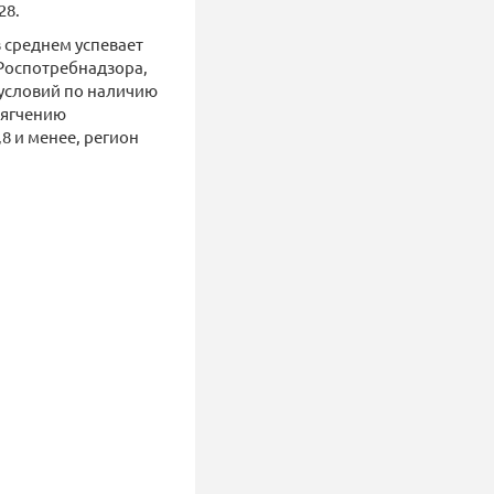
28.
 среднем успевает
Роспотребнадзора,
 условий по наличию
мягчению
8 и менее, регион