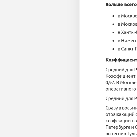
Больше всего
в Москве
в Москов
в Ханты-
в Нижего
в Санкт-
Коэффициент 
Средний для Р
Коэффициент р
0,97. В Москве
оперативного 
Средний для Р
Сразу в восьм
отражающий с
коэффициент с
Петербурге и 
вытеснив Туль