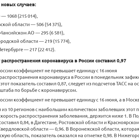
 новых случаев:
 — 1068 (215 014),
ской области — 506 (54 375),
Мансийском АО — 295 (6 581),
родской области — 219 (15 774),
Петербурге — 217 (22 412).
распространения коронавируса в России составил 0,97
оссии коэффициент не превышает единицу с 16 июня
аспространения коронавируса в России в понедельник зафик
 этот показатель составил 0,87, следует из подсчетов ТАСС на 
штаба по борьбе с коронавирусом.
оссии коэффициент не превышает единицу с 16 июня, а в Москв
и из 10 регионов с наибольшим количеством заболевших этот п
корость распространения заболевания, держится ниже 1. В П
оставил 0,84, в Дагестане, Ростовской области и Красноярском 
Свердловской области — 0,96. В Воронежской области, которая
скую область, показатель оказался на отметке 0,98. В Нижегор