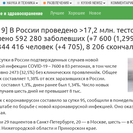
НАУКА И ТЕХНИКА
РАЗВЛЕЧЕНИЯ
КУХНЯ NEWS2
КОММЕНТАРИ
Лучшее
Хорошее
Новое
е и здравоохранение
9] В России проведено >17,2 млн. тесто
лено 592 280 заболевших (+7 600 (1,299
4 416 человек (+4 705), 8 206 скончал
сутки в России подтвержденных случаев новой
й инфекции COVID-19 – 7600 в 83 регионах, в том числе
вно 2473 (32,5%) без клинических проявленийк. Общее
 составляет 1,38% от всех заразившихся в России.
 составил 1,3%, днем ранее был 1,34%. Число новых
учаев шесть дней не превышает 8 тыс.
 с коронавирусом составило за сутки 95, сообщили в понедел
табе по борьбе с новой коронавирусной инфекцией. Оно ока
ая.
ли 29 пациентов в Санкт-Петербурге, 20 — в Москве, шесть — в 
, Нижегородской области и Приморском крае.