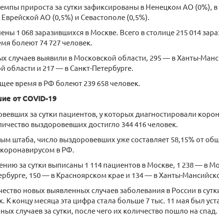
мпы прироста за сутки зафиксированы в Ненецком АО (0%), в 
 Еврейской АО (0,5%) и Севастополе (0,5%).
ены 1 068 заразившихся в Москве. Всего в столице 215 014 зара
мя болеют 74 727 человек.
ых случаев выявили в Московской области, 295 — в Ханты-Манс
 области и 217 — в Санкт-Петербурге.
ящее время в РФ болеют 239 658 человек.
ие от COVID-19
вевших за сутки пациентов, у которых диагностировали корон
личество выздоровевших достигло 344 416 человек.
ым штаба, число выздоровевших уже составляет 58,15% от об
 коронавирусом в РФ.
нию за сутки выписаны 1 114 пациентов в Москве, 1 238 — в М
ербурге, 150 — в Красноярском крае и 134 — в Ханты-Мансийск
чество новых выявленных случаев заболевания в России в сут
к. К концу месяца эта цифра стала больше 7 тыс. 11 мая был у
ных случаев за сутки, после чего их количество пошло на спад.