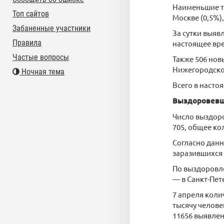
Наименьшие те
Топ сайтов
Москве (0,5%),
Забаненные участники
За сутки выявл
Правила
настоящее вре
Частые вопросы
Также 506 нов
Нижегородской
Ночная тема
Всего в насто
Выздоровевш
Число выздоро
705, общее ко
Согласно данн
заразившихся
По выздоровле
— в Санкт-Пет
7 апреля коли
тысячу челове
11656 выявлен