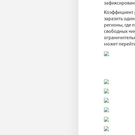
зафиксирован 
Коэффициент р
заразить оди
регионы, где 
свободных «ин
ограничительн
может перейти