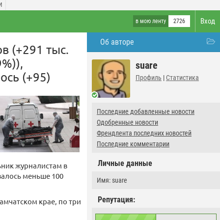
И
Вход
в мою ленту
2726
Об авторе
в (+291 тыс.
%)),
suare
ось (+95)
Профиль
|
Статистика
Последние добавленные новости
Одобренные новости
Френдлента последних новостей
Последние комментарии
Личные данные
ьник журналистам в
залось меньше 100
Имя: suare
Репутация:
Камчатском крае, по три