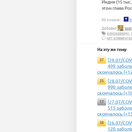
Индия (15 тыс
этом глава Ро
Источник:
h
Добавил
suar
коронавирус
,
нет коммента
На эту же тему:
[29.07/COV
37
499 заболе
скончалось (+1
[28.07/COV
25
990 заболе
скончалось (+1
[27.07/COV
17
515 заболе
скончалось (+1
[26.07/COV
38
120 заболе