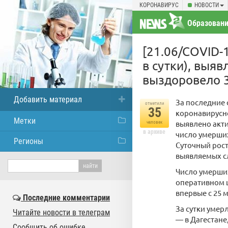
КОРОНАВИРУС
НОВОСТИ
Образовани
[21.06/COVID-1
в сутки), выяв
выздоровело 34
Добавить материал
За последние 
отметили
35
коронавирусно
Метки
выявлено акти
человек
в архиве
число умерших
Регионы
Суточный рост
выявляемых сл
Число умерших
оперативном ш
впервые с 25 м
Последние комментарии
За сутки умер
Читайте новости в телеграм
— в Дагестане
Сообщить об ошибке