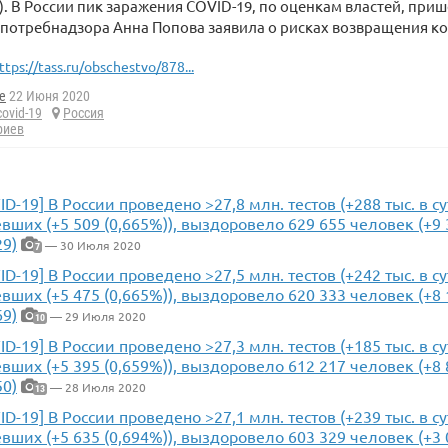
.). В России пик заражения COVID-19, по оценкам властей, приш
спотребнадзора Анна Попова заявила о рисках возвращения к
ttps://tass.ru/obschestvo/878...
e
22 Июня 2020
covid-19
Россия
риев
ID-19] В России проведено >27,8 млн. тестов (+288 тыс. в с
вших (+5 509 (0,665%)), выздоровело 629 655 человек (+9 3
29)
— 30 Июля 2020
7
ID-19] В России проведено >27,5 млн. тестов (+242 тыс. в с
вших (+5 475 (0,665%)), выздоровело 620 333 человек (+8 1
69)
— 29 Июля 2020
10
ID-19] В России проведено >27,3 млн. тестов (+185 тыс. в с
вших (+5 395 (0,659%)), выздоровело 612 217 человек (+8 8
50)
— 28 Июля 2020
13
ID-19] В России проведено >27,1 млн. тестов (+239 тыс. в с
вших (+5 635 (0,694%)), выздоровело 603 329 человек (+3 0