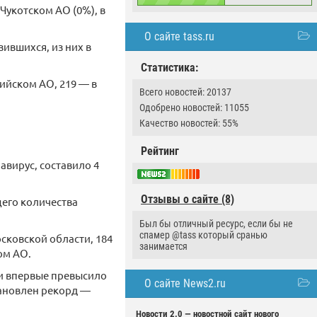
Чукотском АО (0%), в
О сайте tass.ru
зившихся, из них в
Статистика:
ийском АО, 219 — в
Всего новостей: 20137
Одобрено новостей: 11055
Качество новостей: 55%
Рейтинг
авирус, составило 4
Отзывы о сайте (8)
щего количества
Был бы отличный ресурс, если бы не
спамер @tass который сранью
осковской области, 184
занимается
ом АО.
ки впервые превысило
О сайте News2.ru
становлен рекорд —
Новости 2.0 — новостной сайт нового