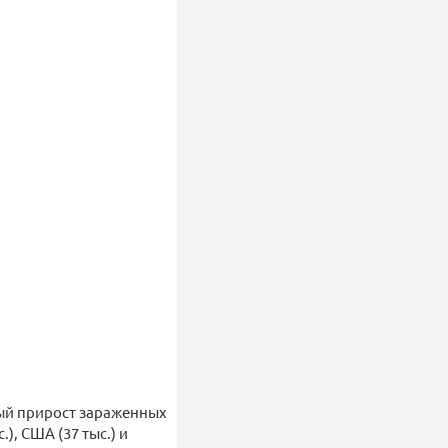
ый прирост зараженных
), США (37 тыс.) и