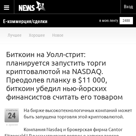
Вход
Е-коммерция/сделки
в мою ленту
2488
Лучшее
Хорошее
Новое
Биткоин на Уолл-стрит:
планируется запустить торги
криптовалютой на NASDAQ.
Преодолев планку в $11 000,
биткоин убедил нью-йорских
финансистов считать его товаром
На бирже высокотехнологичных компаний может
отметили
24
быть запущена торговля этой криптовалютой.
в архиве
Компания Nasdaq и брокерская фирма Cantor
Fitzgerald LP рассматривают вопрос о запуске торгов