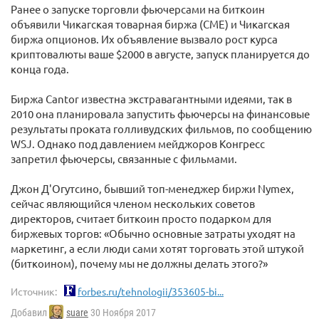
Ранее о запуске торговли фьючерсами на биткоин
объявили Чикагская товарная биржа (CME) и Чикагская
биржа опционов. Их объявление вызвало рост курса
криптовалюты ваше $2000 в августе, запуск планируется до
конца года.
Биржа Cantor известна экстравагантными идеями, так в
2010 она планировала запустить фьючерсы на финансовые
результаты проката голливудских фильмов, по сообщению
WSJ. Однако под давлением мейджоров Конгресс
запретил фьючерсы, связанные с фильмами.
Джон Д'Огутсино, бывший топ-менеджер биржи Nymex,
сейчас являющийся членом нескольких советов
директоров, считает биткоин просто подарком для
биржевых торгов: «Обычно основные затраты уходят на
маркетинг, а если люди сами хотят торговать этой штукой
(биткоином), почему мы не должны делать этого?»
Источник:
forbes.ru/tehnologii/353605-bi...
Добавил
suare
30 Ноября 2017