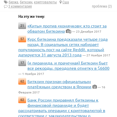
биржа
,
биткоин
,
криптовалюты
Сша
3 комментария
проблема (2)
На эту же тему:
«Киты» против «хомячков»: кто стоит за
21
обвалом биткоина
— 23 Декабря 2017
3
Курс биткоина предсказали четыре года
57
назад. В социальных сетях набирает
популярность пост на сайте Reddit, который
датируется 31 августа 2013 года
— 27 Ноября 2017
(и пирамида, и прачечная) Биткоин бьет
17
все рекорды, преодолев отметку в $6600
— 1 Ноября 2017
Биткоин признан официальным
62
платёжным средством в Японии
— 16
Февраля 2017
Банк России приравнял биткоины к
62
финансовой пирамиде и будет
рассматривать операции с криптовалютой в
соответствии с законодательством о