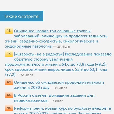
Также смотрите:
Онищенко назвал три основные группы
18
заболеваний, влияющих на продолжительность
жизни: сердечно-сосудистые, онкологические и
эндокринные патологии
— 25 Июля
[«Старость - не в радость»] Исследование показало
14
обратную сторону увеличения
продолжительности жизни с 64,6 до 73,8 года (+9,2):
срок здоровой жизни вырос лишь с 55,9 до 63,1 года
(+7,2)
— 22 Июля
Онищенко об ожидаемой продолжительности
69
жизни в 2030 году
— 11 Июля
В России отменят домашние задания для
55
первоклассников
— 7 Июля
Реформы речи: новый курс по русскому внедрят в
95
вузах в 2027/2028 учебном году Дисциплина