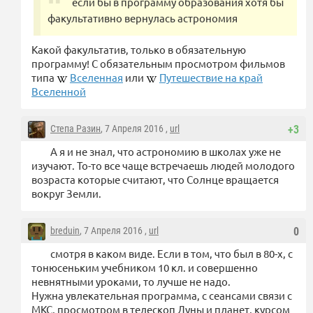
если бы в программу образования хотя бы
факультативно вернулась астрономия
Какой факультатив, только в обязательную
программу! С обязательным просмотром фильмов
типа
Вселенная
или
Путешествие на край
Вселенной
Степа Разин
, 7 Апреля 2016 ,
url
+3
А я и не знал, что астрономию в школах уже не
изучают. То-то все чаще встречаешь людей молодого
возраста которые считают, что Солнце вращается
вокруг Земли.
breduin
, 7 Апреля 2016 ,
url
0
смотря в каком виде. Если в том, что был в 80-х, с
тонюсеньким учебником 10 кл. и совершенно
невнятными уроками, то лучше не надо.
Нужна увлекательная программа, с сеансами связи с
МКС, просмотром в телескоп Луны и планет, курсом