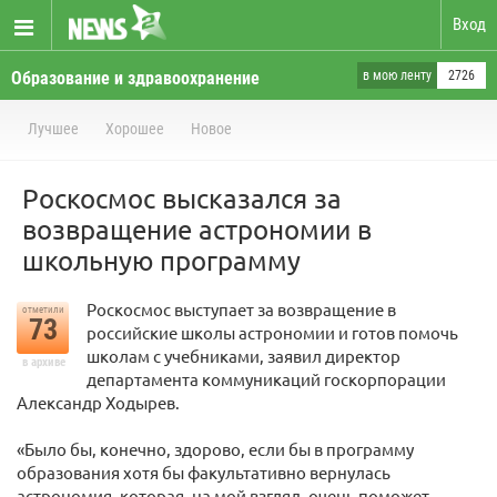
Вход
Образование и здравоохранение
в мою ленту
2726
Лучшее
Хорошее
Новое
Роскосмос высказался за
возвращение астрономии в
школьную программу
Роскосмос выступает за возвращение в
отметили
73
российские школы астрономии и готов помочь
школам с учебниками, заявил директор
в архиве
департамента коммуникаций госкорпорации
Александр Ходырев.
«Было бы, конечно, здорово, если бы в программу
образования хотя бы факультативно вернулась
астрономия, которая, на мой взгляд, очень поможет