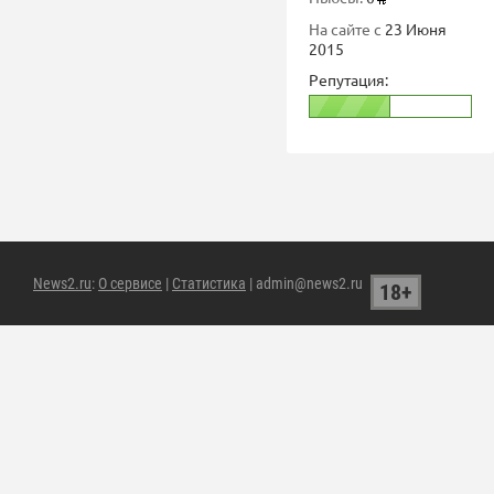
На сайте с
23 Июня
2015
Репутация:
News2.ru
:
О сервисе
|
Статистика
| admin@news2.ru
18+