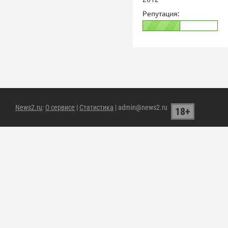
Репутация:
News2.ru
:
О сервисе
|
Статистика
| admin@news2.ru
18+