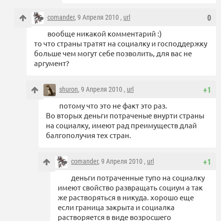
comander
, 9 Апреля 2010 ,
url
0
вообще никакой комментарий :)
то что страны тратят на социалку и господдержку
больше чем могут себе позволить, для вас не
аргумент?
shuron
, 9 Апреля 2010 ,
url
+1
потому что это не факт это раз.
Во вторых деньги потраченые внурти страны
на социалку, имеют рад преимуществ длай
балгополучия тех стран.
comander
, 9 Апреля 2010 ,
url
+1
деньги потраченные тупо на социалку
имеют свойство развращать социум а так
же растворяться в никуда. хорошо еще
если граница закрыта и социалка
растворяется в виде возросшего