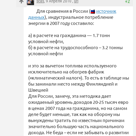
scas
, 9 Апреля 2010 ,
url
+2
Для сравнения в России (
источник
данных
), индустриальное потребление
энергии в 2007 году составило:
а) в расчете на гражданина — 1.7 тонн
условной нефти,
б) в расчете на трудоспособного – 3.2 тонны
условной нефти
и это за вычетом топлива используемого
исключительно на обогрев фабрик
(«климатический налог»). То есть в таблице мы
бы занимали место между Финляндией и
Швецией
Для России, замечу, эта методика дает
ожидаемый уровень доходов 20-25 тысяч евро
в ценах 2007 года на гражданина, но на самом
деле будет меньше, так как на оборону мы
вынуждены тратить по известным причинам
значительно большую часть национального
дохода. Не беда – если не забывать о развитии