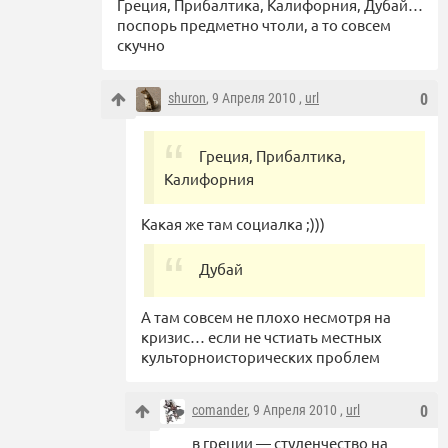
Греция, Прибалтика, Калифорния, Дубай…
поспорь предметно чтоли, а то совсем
скучно
shuron
, 9 Апреля 2010 ,
url
0
Греция, Прибалтика,
Калифорния
Какая же там социалка ;)))
Дубай
А там совсем не плохо несмотря на
кризис… если не чстиать местных
культорноисторических проблем
comander
, 9 Апреля 2010 ,
url
0
в греции — студенчество на