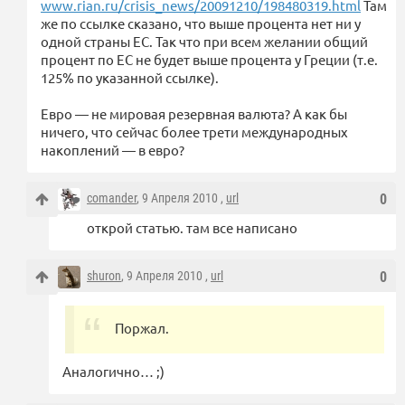
www.rian.ru/crisis_news/20091210/198480319.html
Там
же по ссылке сказано, что выше процента нет ни у
одной страны ЕС. Так что при всем желании общий
процент по ЕС не будет выше процента у Греции (т.е.
125% по указанной ссылке).
Евро — не мировая резервная валюта? А как бы
ничего, что сейчас более трети международных
накоплений — в евро?
comander
, 9 Апреля 2010 ,
url
0
открой статью. там все написано
shuron
, 9 Апреля 2010 ,
url
0
Поржал.
Аналогично… ;)