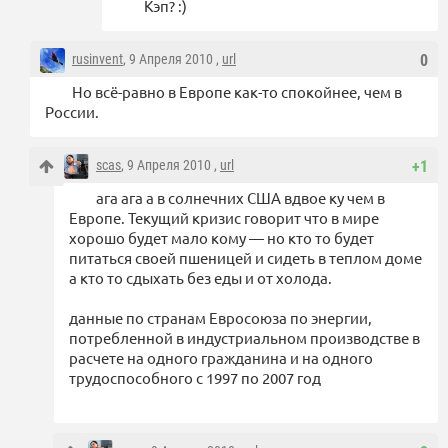
Кэп? :)
rusinvent
, 9 Апреля 2010 ,
url
0
Но всё-равно в Европе как-то спокойнее, чем в
России.
scas
, 9 Апреля 2010 ,
url
+1
ага ага а в солнечних США вдвое ку чем в
Европе. Текущий кризис говорит что в мире
хорошо будет мало кому — но кто то будет
питаться своей пшеницей и сидеть в теплом доме
а кто то сдыхать без еды и от холода.
данные по странам Евросоюза по энергии,
потребленной в индустриальном производстве в
расчете на одного гражданина и на одного
трудоспособного с 1997 по 2007 год