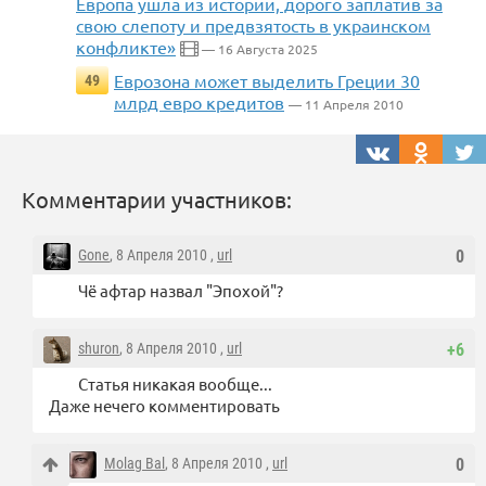
Европа ушла из истории, дорого заплатив за
свою слепоту и предвзятость в украинском
конфликте»
— 16 Августа 2025
Еврозона может выделить Греции 30
49
млрд евро кредитов
— 11 Апреля 2010
Комментарии участников:
Gone
, 8 Апреля 2010 ,
url
0
Чё афтар назвал "Эпохой"?
shuron
, 8 Апреля 2010 ,
url
+6
Статья никакая вообще...
Даже нечего комментировать
Molag Bal
, 8 Апреля 2010 ,
url
0