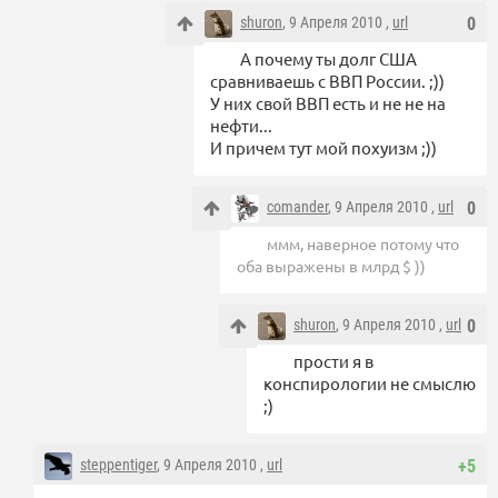
shuron
, 9 Апреля 2010 ,
url
0
А почему ты долг США
сравниваешь с ВВП России. ;))
У них свой ВВП есть и не не на
нефти...
И причем тут мой похуизм ;))
comander
, 9 Апреля 2010 ,
url
0
ммм, наверное потому что
оба выражены в млрд $ ))
shuron
, 9 Апреля 2010 ,
url
0
прости я в
конспирологии не смыслю
;)
steppentiger
, 9 Апреля 2010 ,
url
+5