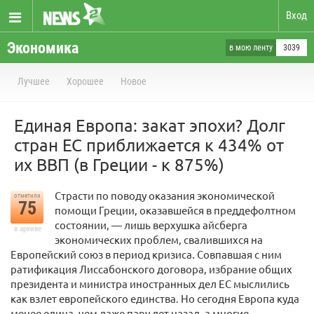
Вход
Экономика
в мою ленту
3039
Лучшее
Хорошее
Новое
Единая Европа: закат эпохи? Долг
стран ЕС приближается к 434% от
их ВВП (в Греции - к 875%)
Страсти по поводу оказания экономической
отметили
75
помощи Греции, оказавшейся в преддефолтном
состоянии, — лишь верхушка айсберга
в архиве
экономических проблем, свалившихся на
Европейский cоюз в период кризиса. Совпавшая с ним
ратификация Лиссабонского договора, избрание общих
президента и министра иностранных дел ЕС мыслились
как взлет европейского единства. Но сегодня Европа куда
менее едина, чем даже пару лет назад, а многие