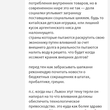
потребления внутренних товаров, но в
современном мире это не так — доля
социалки уплывает заграницу
поставщикам социальных шняжек. будь то
китайская детская игрушка, или лишний
кусок аргентинского мяса для
малоимущего.
страны которые пытаются раскрутить свою
экономику путем вливаний за счет
внешнего долга в реальности пытаются
налить воду в решето. что будет когда
иссякнет краник внешних долгов?
перед тем как забрасывать шапками
рекомендую почитать новости о
бюджетных сокращениях в штатах,
прибалтике, греции.
п.с. когда мы с Львом этут тему терли он
напирал на то что вливания должны
обеспечить технологическое
превосходство. это куда как более здраво