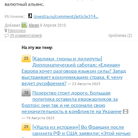
валютный альянс.
Источник:
izvestia.ru/comment/article314...
Добавил
Alexei
8 Апреля 2010
Евросоюз
39 комментариев
проблема (2)
На эту же тему:
[Карлики, гномы и лилипуты]
25
Дипломатический саботаж: «Единая»
Европа хочет разговора языком силы? Запад
выстраивает коммуникацию страха. К чему
ведет русофрения?
— 23 Августа 2025
Позерство стоит дорого. Большая
10
политика оставила еврокарликов за
бортом: они так и не осознали свою
незначительность в конфликте на Украине
— 19 Августа 2025
[«Ушла из истории»] Во Франции после
29
саммита РФ и США заявили: «Этой ночью