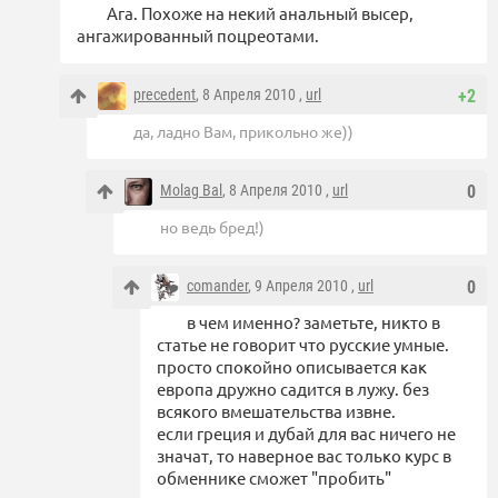
Ага. Похоже на некий анальный высер,
ангажированный поцреотами.
precedent
, 8 Апреля 2010 ,
url
+2
да, ладно Вам, прикольно же))
Molag Bal
, 8 Апреля 2010 ,
url
0
но ведь бред!)
comander
, 9 Апреля 2010 ,
url
0
в чем именно? заметьте, никто в
статье не говорит что русские умные.
просто спокойно описывается как
европа дружно садится в лужу. без
всякого вмешательства извне.
если греция и дубай для вас ничего не
значат, то наверное вас только курс в
обменнике сможет "пробить"