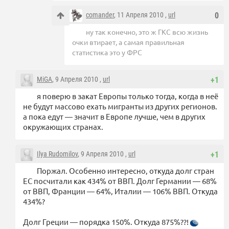
comander
, 11 Апреля 2010 ,
url
0
ну так конечно, это ж ГКС всю жизнь
очки втирает, а самая правильная
статистика это у ФРС
MiGA
, 9 Апреля 2010 ,
url
+1
я поверю в закат Европы только тогда, когда в неё
не будут массово ехать мигранты из других регионов.
а пока едут — значит в Европе лучше, чем в других
окружающих странах.
Ilya Rudomilov
, 9 Апреля 2010 ,
url
+1
Поржал. Особенно интересно, откуда долг стран
ЕС посчитали как 434% от ВВП. Долг Германии — 68%
от ВВП, Франции — 64%, Италии — 106% ВВП. Откуда
434%?
Долг Греции — порядка 150%. Откуда 875%??!