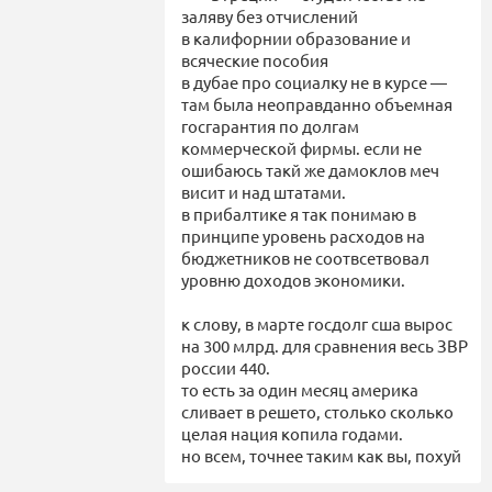
заляву без отчислений
в калифорнии образование и
всяческие пособия
в дубае про социалку не в курсе —
там была неоправданно объемная
госгарантия по долгам
коммерческой фирмы. если не
ошибаюсь такй же дамоклов меч
висит и над штатами.
в прибалтике я так понимаю в
принципе уровень расходов на
бюджетников не соотвсетвовал
уровню доходов экономики.
к слову, в марте госдолг сша вырос
на 300 млрд. для сравнения весь ЗВР
россии 440.
то есть за один месяц америка
сливает в решето, столько сколько
целая нация копила годами.
но всем, точнее таким как вы, похуй