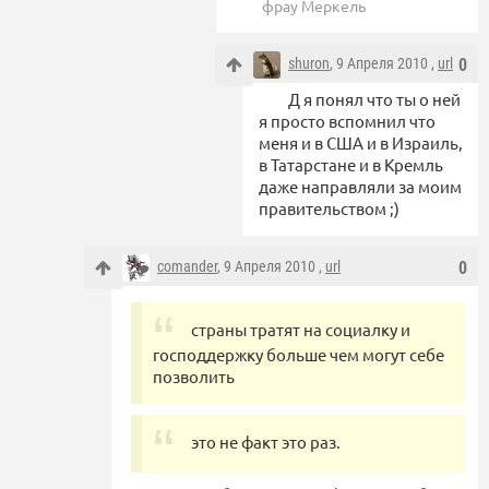
фрау Меркель
shuron
, 9 Апреля 2010 ,
url
0
Д я понял что ты о ней
я просто вспомнил что
меня и в США и в Израиль,
в Татарстане и в Кремль
даже направляли за моим
правительством ;)
comander
, 9 Апреля 2010 ,
url
0
страны тратят на социалку и
господдержку больше чем могут себе
позволить
это не факт это раз.