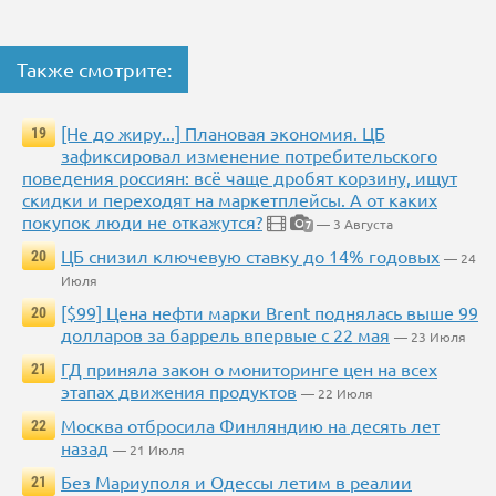
Также смотрите:
[Не до жиру...] Плановая экономия. ЦБ
19
зафиксировал изменение потребительского
поведения россиян: всё чаще дробят корзину, ищут
скидки и переходят на маркетплейсы. А от каких
покупок люди не откажутся?
— 3 Августа
7
ЦБ снизил ключевую ставку до 14% годовых
20
— 24
Июля
[$99] Цена нефти марки Brent поднялась выше 99
20
долларов за баррель впервые с 22 мая
— 23 Июля
ГД приняла закон о мониторинге цен на всех
21
этапах движения продуктов
— 22 Июля
Москва отбросила Финляндию на десять лет
22
назад
— 21 Июля
Без Мариуполя и Одессы летим в реалии
21