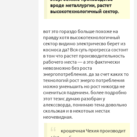
вроде металлургии, растет
высокотехнологичный сектор.
вот это гораздо больше похоже на
правду хотя высокотехнологичный
сектор видимо электричесво берет из
космоса да? Вся суть прогресса состоит
в том что растет производительность
рабочего места — а это фактически
невозможно без роста
энергопотребления. да за счет каких то
технологий рост энерго потребления
можно уменьшить но рост никогда не
смениться падением. более подробно
этот тезис думаю разобран у
алекссворда, понимаю тема довольно
скользкая и в некотоых местах
неочевидная.
крошечная Чехия производит