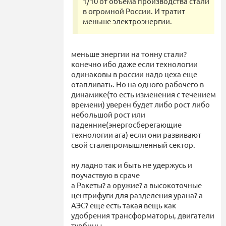
1/10 от объема производства стали
в огромной России. И тратит
меньше электроэнергии.
меньше энергии на тонну стали?
конечно ибо даже если технологии
одинаковы в россии надо цеха еще
отапливать. Но на одного рабочего в
динамике(то есть изменения с течением
времени) уверен будет либо рост либо
небольшой рост или
паденние(энергосберегающие
технологии ага) если они развивают
свой сталепромышленный сектор.
ну ладно так и быть не удержусь и
поучаствую в сраче
а Ракеты? а оружие? а высокоточные
центрифуги для разделения урана? а
АЭС? еще есть такая вещь как
удобрения трансформаторы, двигатели
турбины