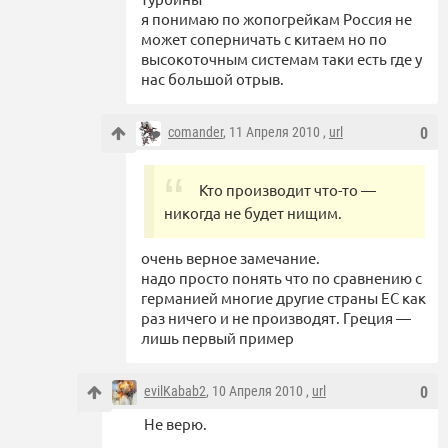
я понимаю по жопогрейкам Россия не
может соперничать с китаем но по
высокоточным системам таки есть где у
нас большой отрыв.
comander
, 11 Апреля 2010 ,
url
0
Кто производит что-то —
никогда не будет нищим.
очень верное замечание.
надо просто понять что по сравнению с
германией многие другие страны ЕС как
раз ничего и не производят. Греция —
лишь первый пример
evilKabab2
, 10 Апреля 2010 ,
url
0
Не верю.