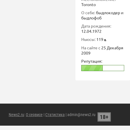
Toronto
О себе:
быдлокодер и
быдлофоб
Дата рождения:
12.04.1972
Ньюсы:
119
На сайте с
25 Декабря
2009
Репутация:
News2.ru
:
О сервисе
|
Статистика
| admin@news2.ru
18+