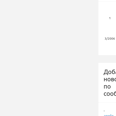
1
3/2006
Доб
нов
по
соо
-
apple