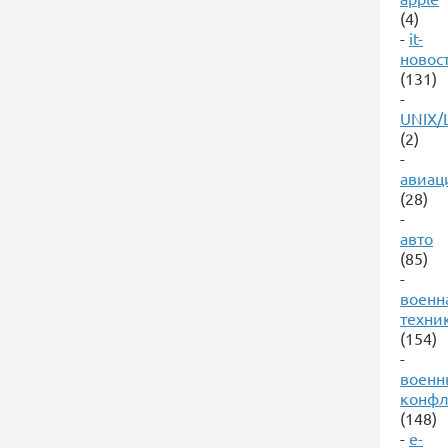
(4)
-
it-
новос
(131)
-
UNIX/
(2)
-
авиац
(28)
-
авто
(85)
-
военн
техни
(154)
-
военн
конф
(148)
-
е-