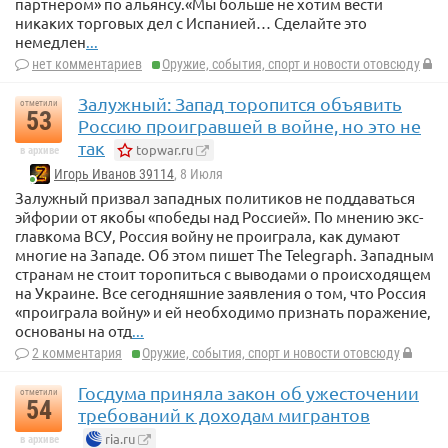
партнером» по альянсу.«Мы больше не хотим вести
никаких торговых дел с Испанией… Сделайте это
немедлен
...
нет комментариев
Оружие, события, спорт и новости отовсюду
Залужный: Запад торопится объявить
отметили
53
Россию проигравшей в войне, но это не
так
topwar.ru
в архиве
Игорь Иванов 39114
, 8 Июля
Залужный призвал западных политиков не поддаваться
эйфории от якобы «победы над Россией». По мнению экс-
главкома ВСУ, Россия войну не проиграла, как думают
многие на Западе. Об этом пишет The Telegraph. Западным
странам не стоит торопиться с выводами о происходящем
на Украине. Все сегодняшние заявления о том, что Россия
«проиграла войну» и ей необходимо признать поражение,
основаны на отд
...
2 комментария
Оружие, события, спорт и новости отовсюду
Госдума приняла закон об ужесточении
отметили
54
требований к доходам мигрантов
ria.ru
в архиве