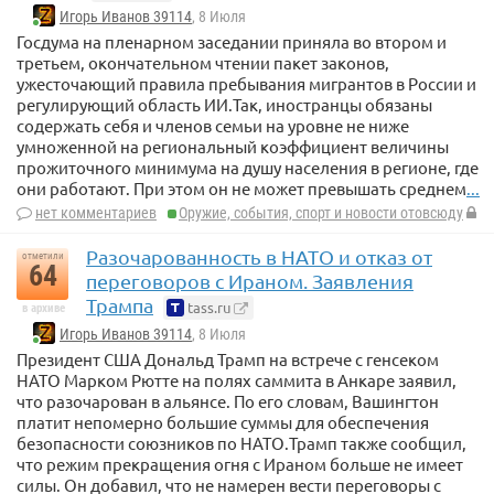
Игорь Иванов 39114
, 8 Июля
Госдума на пленарном заседании приняла во втором и
третьем, окончательном чтении пакет законов,
ужесточающий правила пребывания мигрантов в России и
регулирующий область ИИ.Так, иностранцы обязаны
содержать себя и членов семьи на уровне не ниже
умноженной на региональный коэффициент величины
прожиточного минимума на душу населения в регионе, где
они работают. При этом он не может превышать среднем
...
нет комментариев
Оружие, события, спорт и новости отовсюду
Разочарованность в НАТО и отказ от
отметили
64
переговоров с Ираном. Заявления
Трампа
tass.ru
в архиве
Игорь Иванов 39114
, 8 Июля
Президент США Дональд Трамп на встрече с генсеком
НАТО Марком Рютте на полях саммита в Анкаре заявил,
что разочарован в альянсе. По его словам, Вашингтон
платит непомерно большие суммы для обеспечения
безопасности союзников по НАТО.Трамп также сообщил,
что режим прекращения огня с Ираном больше не имеет
силы. Он добавил, что не намерен вести переговоры с