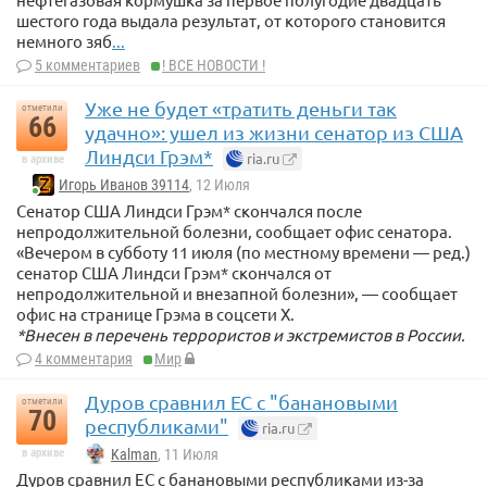
шестого года выдала результат, от которого становится
немного зяб
...
5 комментариев
! ВСЕ НОВОСТИ !
Уже не будет «тратить деньги так
отметили
66
удачно»: ушел из жизни сенатор из США
Линдси Грэм*
ria.ru
в архиве
Игорь Иванов 39114
, 12 Июля
Сенатор США Линдси Грэм* скончался после
непродолжительной болезни, сообщает офис сенатора.
«Вечером в субботу 11 июля (по местному времени — ред.)
сенатор США Линдси Грэм* скончался от
непродолжительной и внезапной болезни», — сообщает
офис на странице Грэма в соцсети X.
*Внесен в перечень террористов и экстремистов в России.
4 комментария
Мир
Дуров сравнил ЕС с "банановыми
отметили
70
республиками"
ria.ru
в архиве
Kalman
, 11 Июля
Дуров сравнил ЕС с банановыми республиками из-за