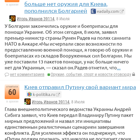
больше нет оружия для Киева,
в архиве
пополнился Болгарией
eadaily.com
Игорь Иванов 39114
, 8 Июля
У Болгарии закончились оружие и боеприпасы для
помощи Украине. Об этом сегодня, 8 июля, заявил
премьер-министр страны Румен Радев на полях саммита
НАТО в Анкаре.«Мы исчерпали свои возможности по
предоставлению военной помощи, я говорю об оружии и
боеприпасах из складов Вооруженных сил Болгарии. Мы
уже поставили 13 пакетов помощи, у нас больше ничего
нет для Украины», — сказал он.Радев отметил, что
...
нет комментариев
Оружие, события, спорт и новости отовсюду
Киев отправил Путину свой вариант мира
отметили
60
k-politika.ru
в архиве
Игорь Иванов 39114
, 8 Июля
Глава внешнеполитического ведомства Украины Андрей
Сибига заявил, что Киев передал Владимиру Путину пакет
мирных предложений и назвал эти инициативы
единственным реалистичным сценарием завершения
конфликта. Для усиления эффекта он подчеркнул, что
«Путин должен признать, что никогда не достигнет своих