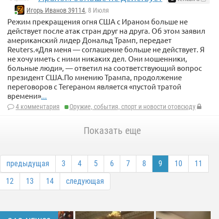
Игорь Иванов 39114
, 8 Июля
Режим прекращения огня США с Ираном больше не
действует после атак стран друг на друга. Об этом заявил
американский лидер Дональд Трамп, передает
Reuters.«Для меня — соглашение больше не действует. Я
не хочу иметь с ними никаких дел. Они мошенники,
больные люди», — ответил на соответствующий вопрос
президент США.По мнению Трампа, продолжение
переговоров с Тегераном является «пустой тратой
времени»
...
4 комментария
Оружие, события, спорт и новости отовсюду
Показать еще
предыдущая
3
4
5
6
7
8
9
10
11
12
13
14
следующая