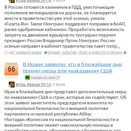
Игорь Иванов 39114
, 8 Июля
В России готовятся изменения в ПДД, ужесточающие
положение велокурьеров на дорогах, их планируется
внести в правительство уже этой осенью, узнала
«Газета.Ru». Также Минтранс поддержит поправки в КоАП,
ранее одобренные кабмином. Проработать возможность
запрета на движение курьеров по тротуарам поручил
президент России Владимир Путин.Минтранс России
осенью направит в кабинет правительства пакет попр
...
нет комментариев
Оружие, события, спорт и новости отовсюду
В Иране заявили, что в ближайшие дни
отметили
66
примут меры для «наказания» США
russian.rt.com
в архиве
Игорь Иванов 39114
, 8 Июля
Иран в ближайшие дни представит дополнительные меры
по «наказанию» США и стран, которые им содействуют. Об
этом заявил заместитель председателя комитета по
национальной безопасности и внешней политике
парламента исламской республики Аббас
Могтадаи.«Комиссия по национальной безопасности и
внешней политике окажет максимальную помощь в
разработке сильных, обоснованных и болезненных для