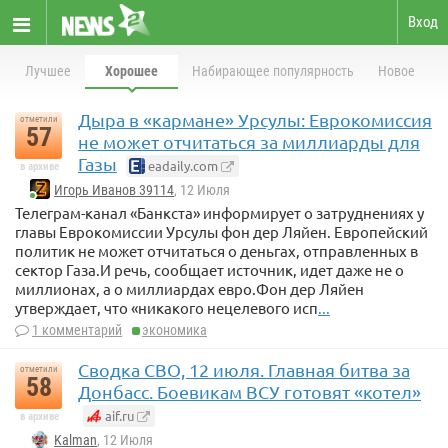
Вход
Лучшее
Хорошее
Набирающее популярность
Новое
Дыра в «кармане» Урсулы: Еврокомиссия
отметили
57
не может отчитаться за миллиарды для
Газы
eadaily.com
в архиве
Игорь Иванов 39114
, 12 Июля
Телеграм-канал «Банкста» информирует о затруднениях у
главы Еврокомиссии Урсулы фон дер Ляйен. Европейский
политик не может отчитаться о деньгах, отправленных в
сектор Газа.И речь, сообщает источник, идет даже не о
миллионах, а о миллиардах евро.Фон дер Ляйен
утверждает, что «никакого нецелевого исп
...
1 комментарий
экономика
Сводка СВО, 12 июля. Главная битва за
отметили
58
Донбасс. Боевикам ВСУ готовят «котел»
aif.ru
в архиве
Kalman
, 12 Июля