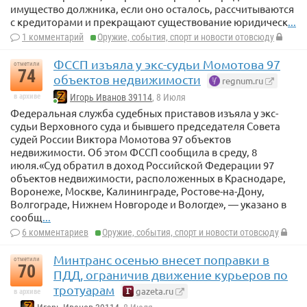
имущество должника, если оно осталось, рассчитываются
с кредиторами и прекращают существование юридическ
...
1 комментарий
Оружие, события, спорт и новости отовсюду
ФССП изъяла у экс-судьи Момотова 97
отметили
74
объектов недвижимости
regnum.ru
в архиве
Игорь Иванов 39114
, 8 Июля
Федеральная служба судебных приставов изъяла у экс-
судьи Верховного суда и бывшего председателя Совета
судей России Виктора Момотова 97 объектов
недвижимости. Об этом ФССП сообщила в среду, 8
июля.«Суд обратил в доход Российской Федерации 97
объектов недвижимости, расположенных в Краснодаре,
Воронеже, Москве, Калининграде, Ростове-на-Дону,
Волгограде, Нижнем Новгороде и Вологде», — указано в
сообщ
...
6 комментариев
Оружие, события, спорт и новости отовсюду
Минтранс осенью внесет поправки в
отметили
70
ПДД, ограничив движение курьеров по
тротуарам
gazeta.ru
в архиве