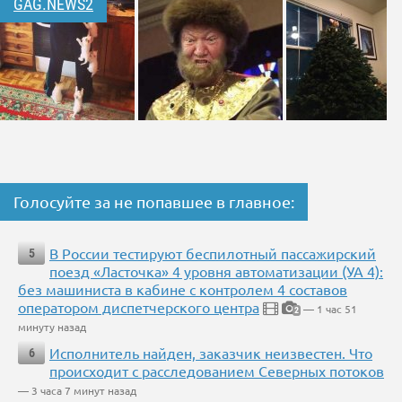
GAG.NEWS2
Голосуйте за не попавшее в главное:
В России тестируют беспилотный пассажирский
5
поезд «Ласточка» 4 уровня автоматизации (УА 4):
без машиниста в кабине с контролем 4 составов
оператором диспетчерского центра
— 1 час 51
2
минуту назад
Исполнитель найден, заказчик неизвестен. Что
6
происходит с расследованием Северных потоков
— 3 часа 7 минут назад