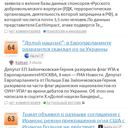
заявила о взломе базы данных спонсоров «Русского
добровольческого корпуса» (РДК, террористическая
организация, деятельность которой запрещена в РФ), в
которой числятся почти 3,5 млн человек.По данным
представителя Earthimpact, атаке подвергся Te
...
нет комментариев
технологии и инновации
"Долой нацизм!": в Европарламенте
отметили
64
разразился скандал из-за Украины
ria.ru
в архиве
Kalman
, 8 Июля
Депутат ЕП Зайончковская-Герник разорвала флаг УПА в
ЕвропарламентеМОСКВА, 8 июл — РИА Новости. Депутат
Европарламента от Польши Ева Зайончковская-Герник
разорвала на части флаг украинских националистов из
ОУН*-УПА* во время дебатов по Украине. Об этом она
написала в соцсети X.«Долой нацизм Бандеры!
...
нет комментариев
Актуальный вестник
Трамп объявил о разрыве соглашения с
отметили
63
Ираном: режим прекращения огня США с
Ираном больше не действует
lenta.ru
в архиве