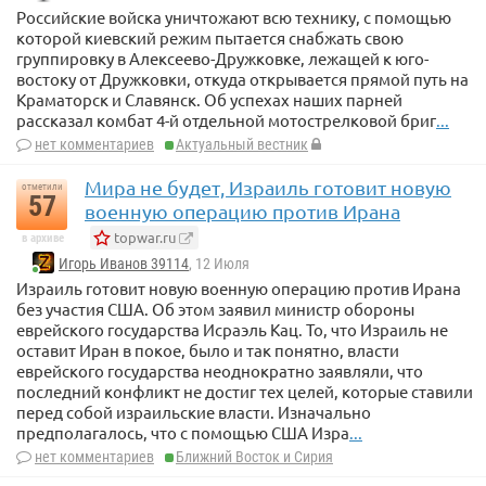
Российские войска уничтожают всю технику, с помощью
которой киевский режим пытается снабжать свою
группировку в Алексеево-Дружковке, лежащей к юго-
востоку от Дружковки, откуда открывается прямой путь на
Краматорск и Славянск. Об успехах наших парней
рассказал комбат 4-й отдельной мотострелковой бриг
...
нет комментариев
Актуальный вестник
Мира не будет, Израиль готовит новую
отметили
57
военную операцию против Ирана
topwar.ru
в архиве
Игорь Иванов 39114
, 12 Июля
Израиль готовит новую военную операцию против Ирана
без участия США. Об этом заявил министр обороны
еврейского государства Исраэль Кац. То, что Израиль не
оставит Иран в покое, было и так понятно, власти
еврейского государства неоднократно заявляли, что
последний конфликт не достиг тех целей, которые ставили
перед собой израильские власти. Изначально
предполагалось, что с помощью США Изра
...
нет комментариев
Ближний Восток и Сирия