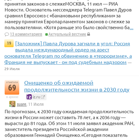
принятия законов о слежкеМОСКВА, 11 июл — РИА
Новости. Основатель мессенджера Telegram Павел Дуров
сравнил Евросоюз с «банановыми республиками» за
манеру принятия Европарламентом законов о слежке за
пользователями. «Хотя раньше это было свойственно ба
...
13 комментариев
Актуальный вестник
[Заложник] Павла Дурова загнали в угол: Россия
19
выдала международный ордер на арест
основателя Telegram по обвинению в «терроризме», а
Франция не выпускает - он под судебным надзором
—
29 Июля
Онищенко об ожидаемой
отметили
69
продолжительности жизни в 2030 году
iz.ru
в архиве
suare
, 11 Июля
По прогнозам, к 2030 году ожидаемая продолжительность
жизни в России может составить 78 лет, а к 2036 году —
вырасти до 81 года. Об этом 11 июля заявил академик РАН,
заместитель президента Российской академии
образования Геннадий Онищенко.«Сегодня показатель