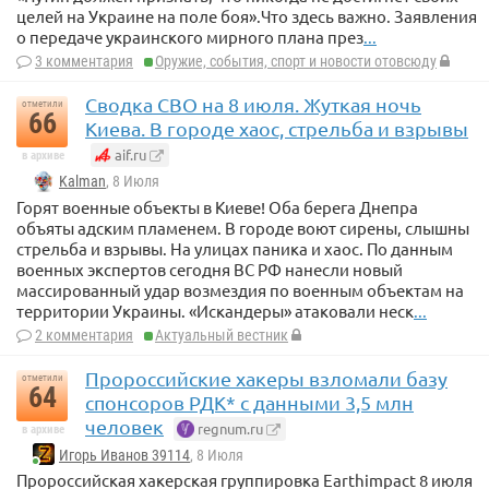
целей на Украине на поле боя».Что здесь важно. Заявления
о передаче украинского мирного плана през
...
3 комментария
Оружие, события, спорт и новости отовсюду
Сводка СВО на 8 июля. Жуткая ночь
отметили
66
Киева. В городе хаос, стрельба и взрывы
aif.ru
в архиве
Kalman
, 8 Июля
Горят военные объекты в Киеве! Оба берега Днепра
объяты адским пламенем. В городе воют сирены, слышны
стрельба и взрывы. На улицах паника и хаос. По данным
военных экспертов сегодня ВС РФ нанесли новый
массированный удар возмездия по военным объектам на
территории Украины. «Искандеры» атаковали неск
...
2 комментария
Актуальный вестник
Пророссийские хакеры взломали базу
отметили
64
спонсоров РДК* с данными 3,5 млн
человек
regnum.ru
в архиве
Игорь Иванов 39114
, 8 Июля
Пророссийская хакерская группировка Earthimpact 8 июля