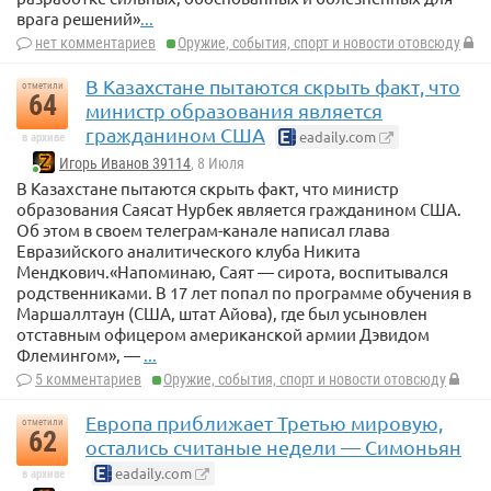
врага решений»
...
нет комментариев
Оружие, события, спорт и новости отовсюду
В Казахстане пытаются скрыть факт, что
отметили
64
министр образования является
гражданином США
eadaily.com
в архиве
Игорь Иванов 39114
, 8 Июля
В Казахстане пытаются скрыть факт, что министр
образования Саясат Нурбек является гражданином США.
Об этом в своем телеграм-канале написал глава
Евразийского аналитического клуба Никита
Мендкович.«Напоминаю, Саят — сирота, воспитывался
родственниками. В 17 лет попал по программе обучения в
Маршаллтаун (США, штат Айова), где был усыновлен
отставным офицером американской армии Дэвидом
Флемингом», —
...
5 комментариев
Оружие, события, спорт и новости отовсюду
Европа приближает Третью мировую,
отметили
62
остались считаные недели — Симоньян
eadaily.com
в архиве