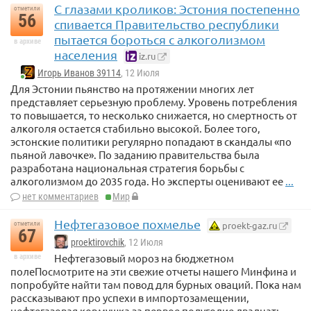
С глазами кроликов: Эстония постепенно
отметили
56
спивается Правительство республики
пытается бороться с алкоголизмом
в архиве
населения
iz.ru
Игорь Иванов 39114
, 12 Июля
Для Эстонии пьянство на протяжении многих лет
представляет серьезную проблему. Уровень потребления
то повышается, то несколько снижается, но смертность от
алкоголя остается стабильно высокой. Более того,
эстонские политики регулярно попадают в скандалы «по
пьяной лавочке». По заданию правительства была
разработана национальная стратегия борьбы с
алкоголизмом до 2035 года. Но эксперты оценивают ее
...
нет комментариев
Мир
Нефтегазовое похмелье
proekt-gaz.ru
отметили
67
proektirovchik
, 12 Июля
Нефтегазовый мороз на бюджетном
в архиве
полеПосмотрите на эти свежие отчеты нашего Минфина и
попробуйте найти там повод для бурных оваций. Пока нам
рассказывают про успехи в импортозамещении,
нефтегазовая кормушка за первое полугодие двадцать