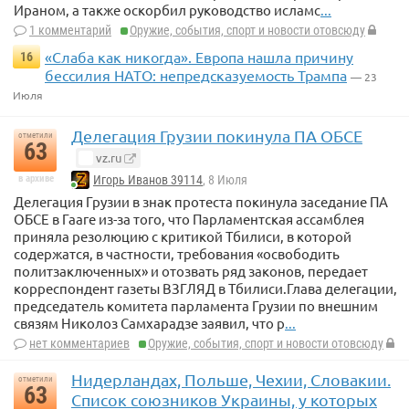
Ираном, а также оскорбил руководство исламс
...
1 комментарий
Оружие, события, спорт и новости отовсюду
«Слаба как никогда». Европа нашла причину
16
бессилия НАТО: непредсказуемость Трампа
— 23
Июля
Делегация Грузии покинула ПА ОБСЕ
отметили
63
vz.ru
в архиве
Игорь Иванов 39114
, 8 Июля
Делегация Грузии в знак протеста покинула заседание ПА
ОБСЕ в Гааге из-за того, что Парламентская ассамблея
приняла резолюцию с критикой Тбилиси, в которой
содержатся, в частности, требования «освободить
политзаключенных» и отозвать ряд законов, передает
корреспондент газеты ВЗГЛЯД в Тбилиси.Глава делегации,
председатель комитета парламента Грузии по внешним
связям Николоз Самхарадзе заявил, что р
...
нет комментариев
Оружие, события, спорт и новости отовсюду
Нидерландах, Польше, Чехии, Словакии.
отметили
63
Список союзников Украины, у которых