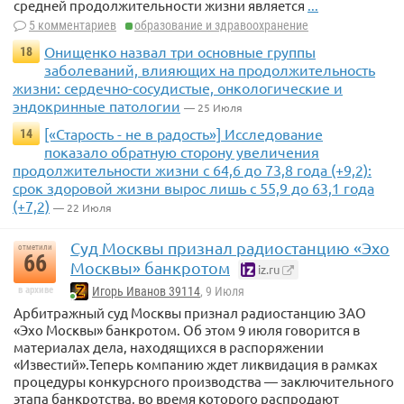
средней продолжительности жизни является
...
5 комментариев
образование и здравоохранение
Онищенко назвал три основные группы
18
заболеваний, влияющих на продолжительность
жизни: сердечно-сосудистые, онкологические и
эндокринные патологии
— 25 Июля
[«Старость - не в радость»] Исследование
14
показало обратную сторону увеличения
продолжительности жизни с 64,6 до 73,8 года (+9,2):
срок здоровой жизни вырос лишь с 55,9 до 63,1 года
(+7,2)
— 22 Июля
Суд Москвы признал радиостанцию «Эхо
отметили
66
Москвы» банкротом
iz.ru
в архиве
Игорь Иванов 39114
, 9 Июля
Арбитражный суд Москвы признал радиостанцию ЗАО
«Эхо Москвы» банкротом. Об этом 9 июля говорится в
материалах дела, находящихся в распоряжении
«Известий».Теперь компанию ждет ликвидация в рамках
процедуры конкурсного производства — заключительного
этапа банкротства, во время которого распродают