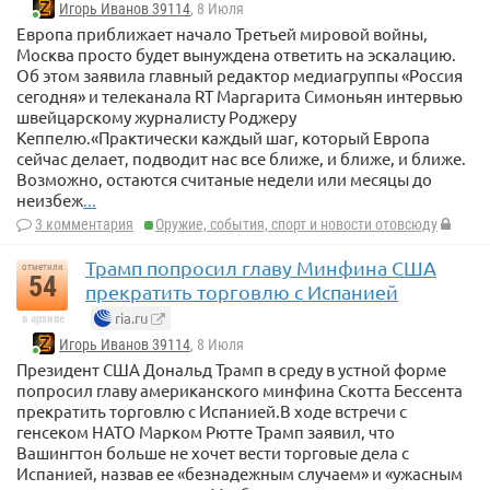
Игорь Иванов 39114
, 8 Июля
Европа приближает начало Третьей мировой войны,
Москва просто будет вынуждена ответить на эскалацию.
Об этом заявила главный редактор медиагруппы «Россия
сегодня» и телеканала RT Маргарита Симоньян интервью
швейцарскому журналисту Роджеру
Кеппелю.«Практически каждый шаг, который Европа
сейчас делает, подводит нас все ближе, и ближе, и ближе.
Возможно, остаются считаные недели или месяцы до
неизбеж
...
3 комментария
Оружие, события, спорт и новости отовсюду
Трамп попросил главу Минфина США
отметили
54
прекратить торговлю с Испанией
ria.ru
в архиве
Игорь Иванов 39114
, 8 Июля
Президент США Дональд Трамп в среду в устной форме
попросил главу американского минфина Скотта Бессента
прекратить торговлю с Испанией.В ходе встречи с
генсеком НАТО Марком Рютте Трамп заявил, что
Вашингтон больше не хочет вести торговые дела с
Испанией, назвав ее «безнадежным случаем» и «ужасным