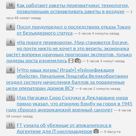
Как работают ракеты-перехватчики: технология,
10
позволяющая останавливать ракеты в воздухе
— 3
часа 48 минут назад
Посол предупредил о последствиях отказа Токио
8
от безъядерного статуса
— 5 часов 4 минуты назад
«На пороге переворота». Мир становится богаче,
6
но почти никто не хочет в это верить: экономика
растет вопреки мрачным прогнозам экспертов, только
лидеры роста изменились
— 5 часов 5 минут назад
2
[«Что наша жизнь? Игра!»] «Геймификация
8
убийств». Начальник Генштаба Великобритании
осудил систему начисления баллов за пораженные
цели операторам дронов ВСУ
— 6 часов 2 минуты назад
Мэр Нагасаки Сиро Судзуки в Декларации мира
11
прямо указал, что атомную бомбу на город в 1945
году сбросил американский военный самолет
— 6 часов
58 минут назад
FT узнала об убежище от апокалипсиса в
11
Аргентине для IT-миллиардеров
— 9 Августа