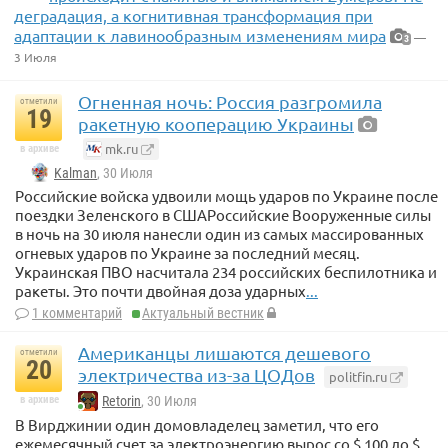
деградация, а когнитивная трансформация при
адаптации к лавинообразным изменениям мира
—
3
3 Июля
Огненная ночь: Россия разгромила
отметили
19
ракетную кооперацию Украины
mk.ru
в архиве
Kalman
, 30 Июля
Российские войска удвоили мощь ударов по Украине после
поездки Зеленского в СШАРоссийские Вооруженные силы
в ночь на 30 июля нанесли один из самых массированных
огневых ударов по Украине за последний месяц.
Украинская ПВО насчитала 234 российских беспилотника и
ракеты. Это почти двойная доза ударных
...
1 комментарий
Актуальный вестник
Американцы лишаются дешевого
отметили
20
электричества из-за ЦОДов
politfin.ru
в архиве
Retorin
, 30 Июля
В Вирджинии один домовладелец заметил, что его
ежемесячный счет за электроэнергию вырос со $ 100 до $