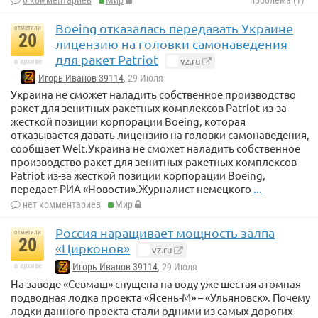
Boeing отказалась передавать Украине
отметили
20
лицензию на головки самонаведения
для ракет Patriot
vz.ru
в архиве
Игорь Иванов 39114
, 29 Июля
Украина не сможет наладить собственное производство
ракет для зенитных ракетных комплексов Patriot из-за
жесткой позиции корпорации Boeing, которая
отказывается давать лицензию на головки самонаведения,
сообщает Welt.Украина не сможет наладить собственное
производство ракет для зенитных ракетных комплексов
Patriot из-за жесткой позиции корпорации Boeing,
передает РИА «Новости».Журналист немецкого
...
нет комментариев
Мир
Россия наращивает мощность залпа
отметили
20
«Цирконов»
vz.ru
в архиве
Игорь Иванов 39114
, 29 Июля
На заводе «Севмаш» спущена на воду уже шестая атомная
подводная лодка проекта «Ясень-М» – «Ульяновск». Почему
лодки данного проекта стали одними из самых дорогих