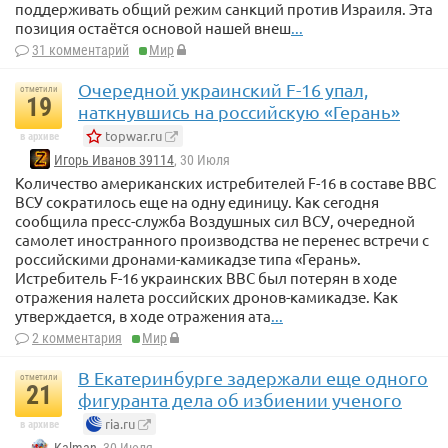
поддерживать общий режим санкций против Израиля. Эта
позиция остаётся основой нашей внеш
...
31 комментарий
Мир
Очередной украинский F-16 упал,
отметили
19
наткнувшись на российскую «Герань»
topwar.ru
в архиве
Игорь Иванов 39114
, 30 Июля
Количество американских истребителей F-16 в составе ВВС
ВСУ сократилось еще на одну единицу. Как сегодня
сообщила пресс-служба Воздушных сил ВСУ, очередной
самолет иностранного производства не перенес встречи с
российскими дронами-камикадзе типа «Герань».
Истребитель F-16 украинских ВВС был потерян в ходе
отражения налета российских дронов-камикадзе. Как
утверждается, в ходе отражения ата
...
2 комментария
Мир
В Екатеринбурге задержали еще одного
отметили
21
фигуранта дела об избиении ученого
ria.ru
в архиве