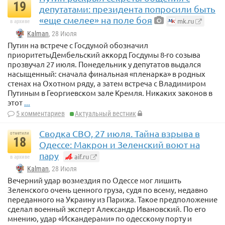
19
депутатами: президента попросили быть
«еще смелее» на поле боя
mk.ru
в архиве
Kalman
, 28 Июля
Путин на встрече с Госдумой обозначил
приоритетыДембельский аккорд Госдумы 8-го созыва
прозвучал 27 июля. Понедельник у депутатов выдался
насыщенный: сначала финальная «пленарка» в родных
стенах на Охотном ряду, а затем встреча с Владимиром
Путиным в Георгиевском зале Кремля. Никаких законов в
этот
...
5 комментариев
Актуальный вестник
Сводка СВО, 27 июля. Тайна взрыва в
отметили
18
Одессе: Макрон и Зеленский воют на
пару
aif.ru
в архиве
Kalman
, 28 Июля
Вечерний удар возмездия по Одессе мог лишить
Зеленского очень ценного груза, судя по всему, недавно
переданного на Украину из Парижа. Такое предположение
сделал военный эксперт Александр Ивановский. По его
мнению, удар «Искандерами» по одесскому порту и