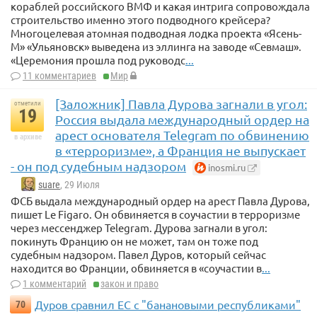
кораблей российского ВМФ и какая интрига сопровождала
строительство именно этого подводного крейсера?
Многоцелевая атомная подводная лодка проекта «Ясень-
М» «Ульяновск» выведена из эллинга на заводе «Севмаш».
«Церемония прошла под руководс
...
11 комментариев
Мир
[Заложник] Павла Дурова загнали в угол:
отметили
19
Россия выдала международный ордер на
арест основателя Telegram по обвинению
в архиве
в «терроризме», а Франция не выпускает
- он под судебным надзором
inosmi.ru
suare
, 29 Июля
ФСБ выдала международный ордер на арест Павла Дурова,
пишет Le Figaro. Он обвиняется в соучастии в терроризме
через мессенджер Telegram. Дурова загнали в угол:
покинуть Францию он не может, там он тоже под
судебным надзором. Павел Дуров, который сейчас
находится во Франции, обвиняется в «соучастии в
...
1 комментарий
закон и право
Дуров сравнил ЕС с "банановыми республиками"
70