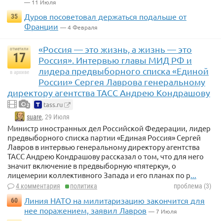
— 11 Июля
Дуров посоветовал держаться подальше от
35
Франции
— 4 Февраля
«Россия — это жизнь, а жизнь — это
отметили
17
Россия». Интервью главы МИД РФ и
лидера предвыборного списка «Единой
в архиве
России» Сергея Лаврова генеральному
директору агентства ТАСС Андрею Кондрашову
tass.ru
2
suare
, 29 Июля
Министр иностранных дел Российской Федерации, лидер
предвыборного списка партии «Единая Россия» Сергей
Лавров в интервью генеральному директору агентства
ТАСС Андрею Кондрашову рассказал о том, что для него
значит включение в предвыборную «пятерку», о
лицемерии коллективного Запада и его планах по р
...
4 комментария
политика
проблема (3)
Линия НАТО на милитаризацию закончится для
60
нее поражением, заявил Лавров
— 7 Июля