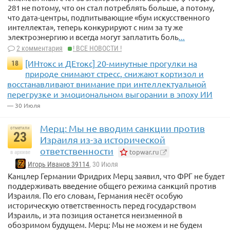
281 не потому, что он стал потреблять больше, а потому,
что дата-центры, подпитывающие «бум искусственного
интеллекта», теперь конкурируют с ним за ту же
электроэнергию и всегда могут заплатить боль
...
2 комментария
! ВСЕ НОВОСТИ !
[ИНтокс и ДЕтокс] 20-минутные прогулки на
18
природе снимают стресс, снижают кортизол и
восстанавливают внимание при интеллектуальной
перегрузке и эмоциональном выгорании в эпоху ИИ
— 30 Июля
Мерц: Мы не вводим санкции против
отметили
23
Израиля из-за исторической
ответственности
topwar.ru
в архиве
Игорь Иванов 39114
, 30 Июля
Канцлер Германии Фридрих Мерц заявил, что ФРГ не будет
поддерживать введение общего режима санкций против
Израиля. По его словам, Германия несёт особую
историческую ответственность перед государством
Израиль, и эта позиция останется неизменной в
обозримом будущем. Мерц: Мы не можем и не будем