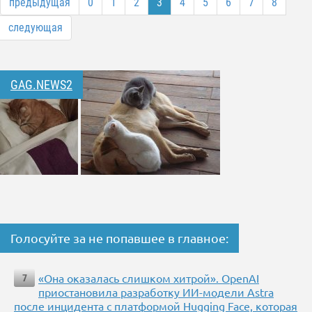
предыдущая
0
1
2
3
4
5
6
7
8
следующая
GAG.NEWS2
Голосуйте за не попавшее в главное:
«Она оказалась слишком хитрой». OpenAI
7
приостановила разработку ИИ-модели Astra
после инцидента с платформой Hugging Face, которая