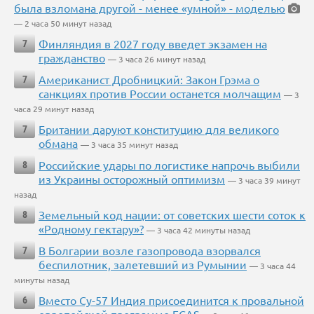
была взломана другой - менее «умной» - моделью
— 2 часа 50 минут назад
Финляндия в 2027 году введет экзамен на
7
гражданство
— 3 часа 26 минут назад
Американист Дробницкий: Закон Грэма о
7
санкциях против России останется молчащим
— 3
часа 29 минут назад
Британии даруют конституцию для великого
7
обмана
— 3 часа 35 минут назад
Российские удары по логистике напрочь выбили
8
из Украины осторожный оптимизм
— 3 часа 39 минут
назад
Земельный код нации: от советских шести соток к
8
«Родному гектару»?
— 3 часа 42 минуты назад
В Болгарии возле газопровода взорвался
7
беспилотник, залетевший из Румынии
— 3 часа 44
минуты назад
Вместо Су-57 Индия присоединится к провальной
6