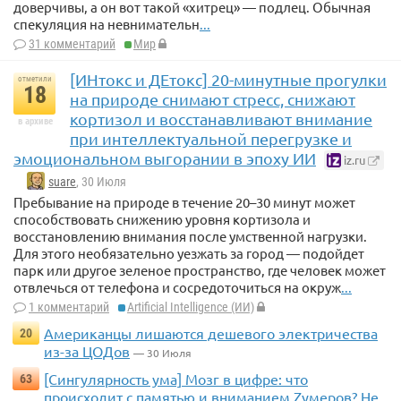
доверчивы, а он вот такой «хитрец» — подлец. Обычная
спекуляция на невнимательн
...
31 комментарий
Мир
[ИНтокс и ДЕтокс] 20-минутные прогулки
отметили
18
на природе снимают стресс, снижают
кортизол и восстанавливают внимание
в архиве
при интеллектуальной перегрузке и
эмоциональном выгорании в эпоху ИИ
iz.ru
suare
, 30 Июля
Пребывание на природе в течение 20–30 минут может
способствовать снижению уровня кортизола и
восстановлению внимания после умственной нагрузки.
Для этого необязательно уезжать за город — подойдет
парк или другое зеленое пространство, где человек может
отвлечься от телефона и сосредоточиться на окруж
...
1 комментарий
Artificial Intelligence (ИИ)
Американцы лишаются дешевого электричества
20
из-за ЦОДов
— 30 Июля
[Сингулярность ума] Мозг в цифре: что
63
происходит с памятью и вниманием Zумеров? Не