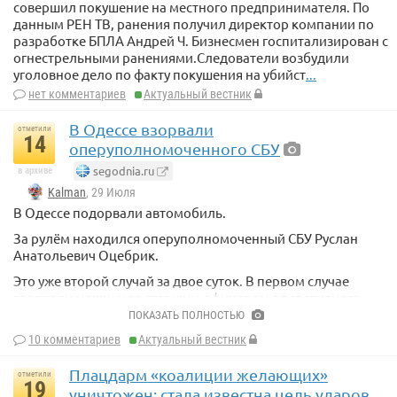
совершил покушение на местного предпринимателя. По
данным РЕН ТВ, ранения получил директор компании по
разработке БПЛА Андрей Ч. Бизнесмен госпитализирован с
огнестрельными ранениями.Следователи возбудили
уголовное дело по факту покушения на убийст
...
нет комментариев
Актуальный вестник
В Одессе взорвали
отметили
14
оперуполномоченного СБУ
segodnia.ru
в архиве
Kalman
, 29 Июля
В Одессе подорвали автомобиль.
За рулём находился оперуполномоченный СБУ Руслан
Анатольевич Оцебрик.
Это уже второй случай за двое суток. В первом случае
взорвали машину со старшим офицером оперативного
отдела управления логистики штаба Командования ВМС
ПОКАЗАТЬ ПОЛНОСТЬЮ
ВС Украины Вячеславом Сазоновым, но он выжил.
10 комментариев
Актуальный вестник
Плацдарм «коалиции желающих»
отметили
19
уничтожен: стала известна цель ударов