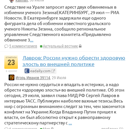
Kalman
, 30 Июля
Следствие на Урале запросит арест двух обвиняемых в
избиении ученого ЗезинаЕКАТЕРИНБУРГ, 29 июл — РИА
Новости. В Екатеринбурге задержали еще одного
фигуранта дела об избиении известного уральского
ученого Никиты Зезина, сообщило региональное
управление Следственного комитета.«Предъявлено
обвинение 3
...
5 комментариев
Актуальный вестник
Лавров: России нужно обрести здоровую
отметили
23
злость во внешней политике
eadaily.com
в архиве
Игорь Иванов 39114
, 29 Июля
России не нужно сердиться и впадать в истерики, а надо
обрести «здоровую злость» во внешней политике. Об этом
сегодня, 29 июля, заявил глава МИД РФ Сергей Лавров в
интервью ТАСС. Публикуем наиболее важные тезисы.Весь
мир с огромным вниманием следит за тем, чем закончится
конфликт на Украине.Когда Владимир Путин пришел к
власти, он был абсолютно открыт к равноправному
стратегическому партнерству с
...
6 комментариев
Мир
проблема (1)