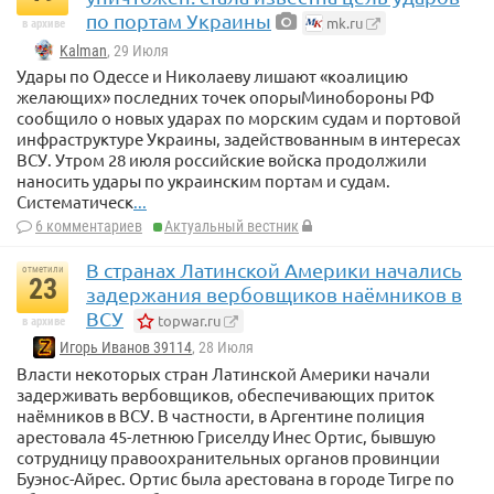
по портам Украины
mk.ru
в архиве
Kalman
, 29 Июля
Удары по Одессе и Николаеву лишают «коалицию
желающих» последних точек опорыМинобороны РФ
сообщило о новых ударах по морским судам и портовой
инфраструктуре Украины, задействованным в интересах
ВСУ. Утром 28 июля российские войска продолжили
наносить удары по украинским портам и судам.
Систематическ
...
6 комментариев
Актуальный вестник
В странах Латинской Америки начались
отметили
23
задержания вербовщиков наёмников в
ВСУ
topwar.ru
в архиве
Игорь Иванов 39114
, 28 Июля
Власти некоторых стран Латинской Америки начали
задерживать вербовщиков, обеспечивающих приток
наёмников в ВСУ. В частности, в Аргентине полиция
арестовала 45-летнюю Гриселду Инес Ортис, бывшую
сотрудницу правоохранительных органов провинции
Буэнос-Айрес. Ортис была арестована в городе Тигре по