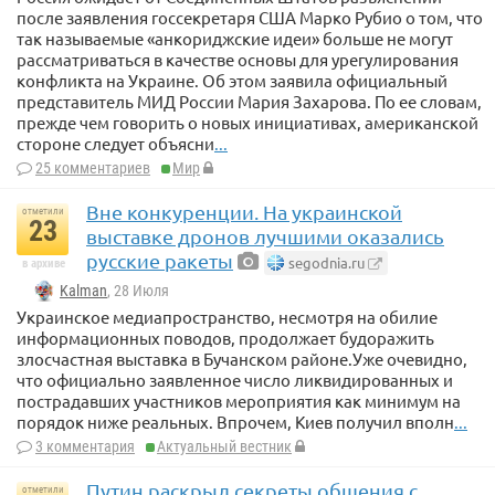
после заявления госсекретаря США Марко Рубио о том, что
так называемые «анкориджские идеи» больше не могут
рассматриваться в качестве основы для урегулирования
конфликта на Украине. Об этом заявила официальный
представитель МИД России Мария Захарова. По ее словам,
прежде чем говорить о новых инициативах, американской
стороне следует объясни
...
25 комментариев
Мир
Вне конкуренции. На украинской
отметили
23
выставке дронов лучшими оказались
русские ракеты
segodnia.ru
в архиве
Kalman
, 28 Июля
Украинское медиапространство, несмотря на обилие
информационных поводов, продолжает будоражить
злосчастная выставка в Бучанском районе.Уже очевидно,
что официально заявленное число ликвидированных и
пострадавших участников мероприятия как минимум на
порядок ниже реальных. Впрочем, Киев получил вполн
...
3 комментария
Актуальный вестник
Путин раскрыл секреты общения с
отметили