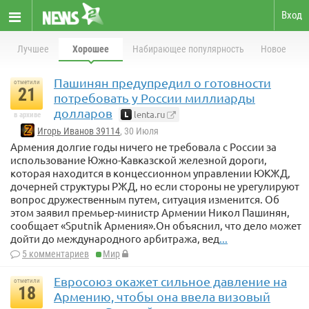
Вход
Лучшее
Хорошее
Набирающее популярность
Новое
Пашинян предупредил о готовности
отметили
21
потребовать у России миллиарды
долларов
lenta.ru
в архиве
Игорь Иванов 39114
, 30 Июля
Армения долгие годы ничего не требовала с России за
использование Южно-Кавказской железной дороги,
которая находится в концессионном управлении ЮКЖД,
дочерней структуры РЖД, но если стороны не урегулируют
вопрос дружественным путем, ситуация изменится. Об
этом заявил премьер-министр Армении Никол Пашинян,
сообщает «Sputnik Армения».Он объяснил, что дело может
дойти до международного арбитража, вед
...
5 комментариев
Мир
Евросоюз окажет сильное давление на
отметили
18
Армению, чтобы она ввела визовый