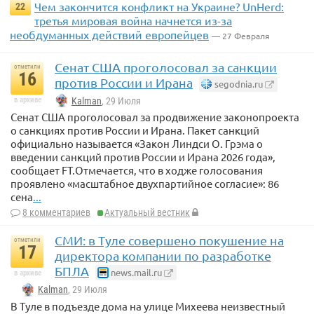
Чем закончится конфликт на Украине? UnHerd:
22
третья мировая война начнется из-за
необдуманных действий европейцев
— 27 Февраля
Сенат США проголосовал за санкции
отметили
16
против России и Ирана
segodnia.ru
в архиве
Kalman
, 29 Июля
Сенат США проголосовал за продвижение законопроекта
о санкциях против России и Ирана. Пакет санкций
официально называется «Закон Линдси О. Грэма о
введении санкций против России и Ирана 2026 года»,
сообщает FT.Отмечается, что в ходже голосования
проявлено «масштабное двухпартийное согласие»: 86
сена
...
8 комментариев
Актуальный вестник
СМИ: в Туле совершено покушение на
отметили
17
директора компании по разработке
БПЛА
news.mail.ru
в архиве
Kalman
, 29 Июля
В Туле в подъезде дома на улице Михеева неизвестный