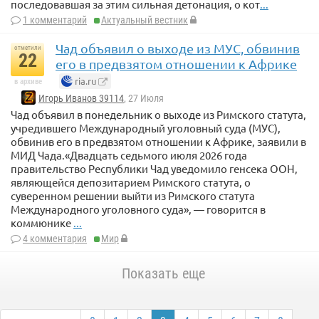
последовавшая за этим сильная детонация, о кот
...
1 комментарий
Актуальный вестник
Чад объявил о выходе из МУС, обвинив
отметили
22
его в предвзятом отношении к Африке
ria.ru
в архиве
Игорь Иванов 39114
, 27 Июля
Чад объявил в понедельник о выходе из Римского статута,
учредившего Международный уголовный суда (МУС),
обвинив его в предвзятом отношении к Африке, заявили в
МИД Чада.«Двадцать седьмого июля 2026 года
правительство Республики Чад уведомило генсека ООН,
являющейся депозитарием Римского статута, о
суверенном решении выйти из Римского статута
Международного уголовного суда», — говорится в
коммюнике
...
4 комментария
Мир
Показать еще