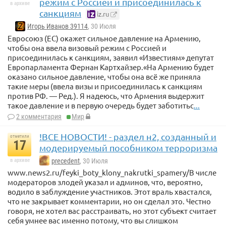
режим с Россией и присоединилась к
в архиве
санкциям
iz.ru
Игорь Иванов 39114
, 30 Июля
Евросоюз (ЕС) окажет сильное давление на Армению,
чтобы она ввела визовый режим с Россией и
присоединилась к санкциям, заявил «Известиям» депутат
Европарламента Фернан Картхайзер.«На Армению будет
оказано сильное давление, чтобы она всё же приняла
такие меры (ввела визы и присоединилась к санкциям
против РФ. — Ред.). Я надеюсь, что Армения выдержит
такое давление и в первую очередь будет заботитьс
...
2 комментария
Мир
!ВСЕ НОВОСТИ! - раздел н2, созданный и
отметили
17
модерируемый пособником терроризма
в архиве
precedent
, 30 Июля
www.news2.ru/feyki_boty_klony_nakrutki_spamery/В числе
модераторов злодей указал и админов, что, вероятно,
водило в заблуждение участников. Этот враль хвастался,
что не закрывает комментарии, но он сделал это. Честно
говоря, не хотел вас расстраивать, но этот субъект считает
себя умнее вас именно потому, что вы слишком