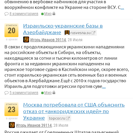
обвинению в вербовке наёмников для участия в
вооружённом конфликте на Украине на стороне ВСУ. С
...
8 комментариев
Мир
Израильско-украинские базы в
отметили
20
Азербайджане
rusvesna.su
в архиве
Игорь Иванов 39114
, 28 Июля
В связи с продолжающимися украинскими нападениями
на российские объекты в Сибири, на объекты,
находящиеся за сотни и тысячи километров от линии
фронта и за недавним украинским нападением на
иранское торговое судно в Каспийском море, скорее всего,
стоит израильско-украинская сеть военных баз и военных
объектов в Азербайджане.Ещё с 2010-х годов государство
Израиль для подготовки агрессии против суве
...
5 комментариев
Мир
Москва потребовала от США объяснить
отметили
23
отказ от «анкориджских идей» по
Украине
topcor.ru
в архиве
Игорь Иванов 39114
, 28 Июля
Россия ожидает от Соединенных Штатов разъяснений