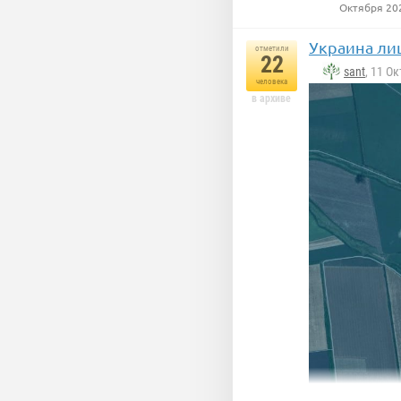
Октября 20
Украина ли
отметили
22
sant
, 11 О
человека
Само собой, г
в архиве
заслуженную 
Вот The Times,
великой!» и с