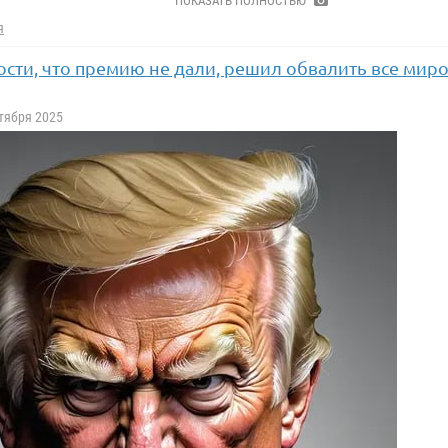
ПОКАЗАТЬ ПОЛНОСТЬЮ
я
лости, что премию не дали, решил обвалить все ми
ктября 2025
ась ШУ (шахтное управление) Покровское. На данный момент
 наиболее перспективных предприятий угольной промышленн
месторождения означает жирный минус на всей металлургии У