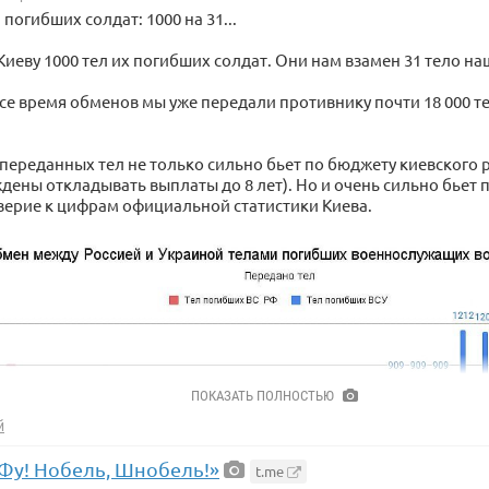
погибших солдат: 1000 на 31...
иеву 1000 тел их погибших солдат. Они нам взамен 31 тело на
се время обменов мы уже передали противнику почти 18 000 те
 переданных тел не только сильно бьет по бюджету киевского р
дены откладывать выплаты до 8 лет). Но и очень сильно бьет 
верие к цифрам официальной статистики Киева.
ПОКАЗАТЬ ПОЛНОСТЬЮ
й
«Фу! Нобель, Шнобель!»
t.me