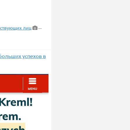
йствующих лиц
—
больших успехов в
на Китай со
раничению экспорта
ти.