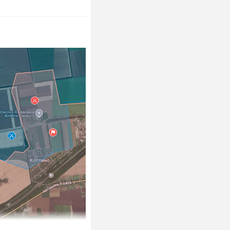
 не получивший
лаем Газу снова