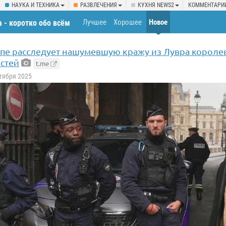
НАУКА И ТЕХНИКА
РАЗВЛЕЧЕНИЯ
КУХНЯ NEWS2
КОММЕНТАРИ
Лучшее
Хорошее
Новое
 - коротко обо всём
япе расследует нашумевшую кражу из Лувра короле
стей
t.me
ктября 2025