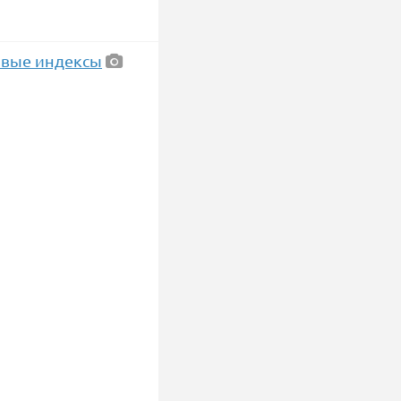
ровые индексы
 это было одно из
ости Украины.
краины.