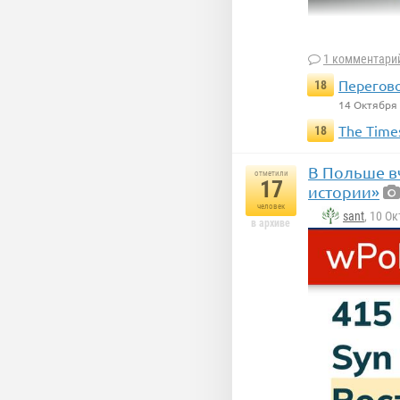
1 комментари
Перегово
18
14 Октября
The Time
18
В Польше в
отметили
Трамп со злос
17
истории»
человек
Это было не 
sant
, 10 О
в архиве
следующего ме
редкоземельн
Я вам покажу, 
Скоро эту пре