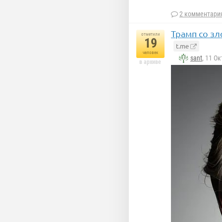
2 комментари
Трамп со з
отметили
19
t.me
человек
sant
, 11 О
в архиве
Ну, вот и все!
Украина лишил
крупнейших и
Потеря этого 