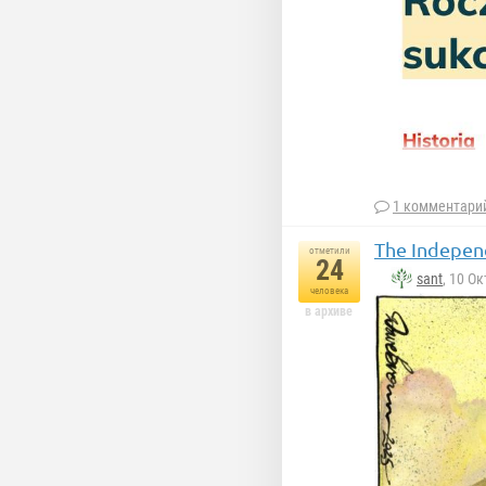
1 комментари
The Indepen
отметили
24
sant
, 10 О
человека
в архиве