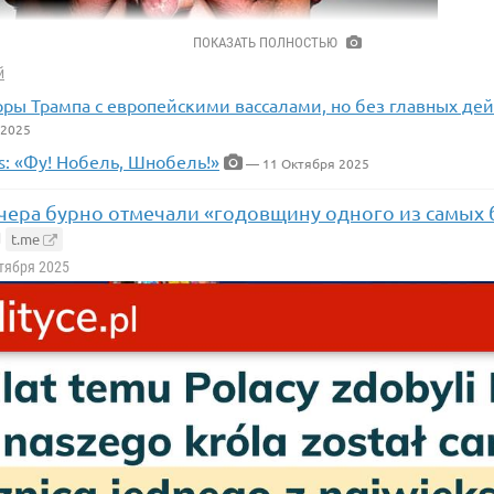
ПОКАЗАТЬ ПОЛНОСТЬЮ
й
ры Трампа с европейскими вассалами, но без главных де
 2025
s: «Фу! Нобель, Шнобель!»
— 11 Октября 2025
чера бурно отмечали «годовщину одного из самых 
ти, что премию не дали, решил обвалить все мировые индексы.
t.me
сложно. Пригрозил ввести дополнительные 100% пошлины США 
ктября 2025
сяца, обвинив Пекин в «крайне враждебных» действиях по ог
ых металлов, необходимых для американской промышленнос
гады, как мне премию не давать!!!
мию будут раздавать уборщицам, лишь бы не Трампу. 😂