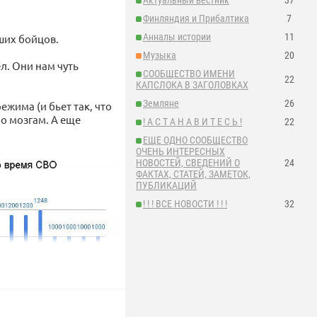
Актуальный вестник
37
Финляндия и Прибалтика
7
Анналы истории
11
ших бойцов.
Музыка
20
л. Они нам чуть
СООБЩЕСТВО ИМЕНИ
22
КАПСЛОКА В ЗАГОЛОВКАХ
Земляне
26
ежима (и бьет так, что
по мозгам. А еще
! А С Т А Н А В И Т Е С Ь !
22
ЕЩЕ ОДНО СООБЩЕСТВО
ОЧЕНЬ ИНТЕРЕСНЫХ
НОВОСТЕЙ, СВЕДЕНИЙ О
24
ФАКТАХ, СТАТЕЙ, ЗАМЕТОК,
ПУБЛИКАЦИЙ
! ! ! ВСЕ НОВОСТИ ! ! !
32