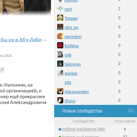
Kalman
2
sant
0
Трушин
0
oleg_ws
0
precedent
 бы их в Абу-Даби
—
0
BadMax
0
срф
ря 2025
0
fakenews
лого века – это
вра королевских
0
waplaw
0
X86
нс.Напомню, на
ой организацией, и
0
Никандрович
имер ещё прекраснее
0
Stopor
иколая Александровича
Новые сообщества
Сообщество
Участников
Artificial Intelligence (ИИ)
6