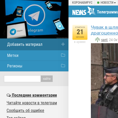
КОРОНАВИРУС
НОВОСТИ
Телеграмма
Чувак в шл
отметили
21
драгоценно
человек
sant
, 24 О
в архиве
Добавить материал
Метки
Регионы
Последние комментарии
Читайте новости в телеграм
Сообщить об ошибке