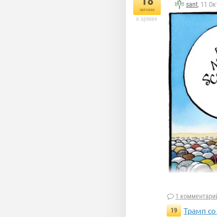
18
sant
, 11 О
человек
в архиве
1 комментари
Трамп со
19