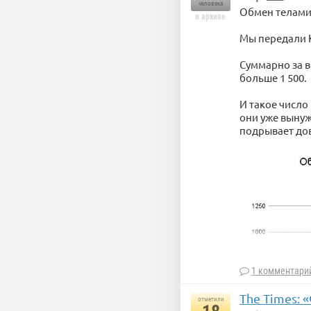
человека
Обмен телами 
в архиве
Мы передали К
Суммарно за в
больше 1 500.
И такое число
они уже вынуж
подрывает до
1 комментари
The Times: 
отметили