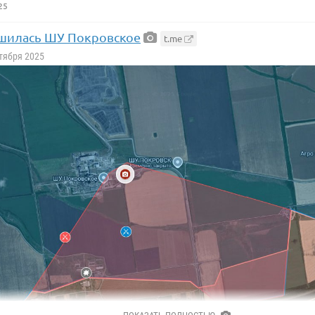
25
шилась ШУ Покровское
t.me
ктября 2025
лавной темой карикатуристов западных газет сегодня является
премию Трамп.
 к примеру, рисует его в виде египетского сфинкса в кепке «Сде
ловами: «Фу! Нобель, Шнобель!»