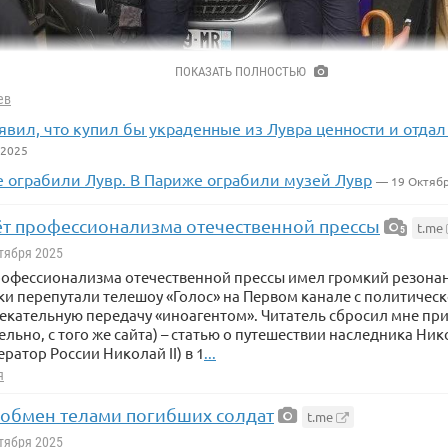
ПОКАЗАТЬ ПОЛНОСТЬЮ
ев
явил, что купил бы украденные из Лувра ценности и отдал
 2025
 ограбили Лувр. В Париже ограбили музей Лувр
— 19 Октяб
 который выглядит так, будто он попаданец из 40-х годов прош
чёт профессионализма отечественной прессы
t.me
пектор полиции, который расследует нашумевшую кражу из Лу
5
ей.
ктября 2025
профессионализма отечественной прессы имел громкий резона
ки перепутали телешоу «Голос» на Первом канале с политическ
екательную передачу «иноагентом». Читатель сбросил мне пр
ельно, с того же сайта) – статью о путешествии наследника Н
ратор России Николай II) в 1
...
я
обмен телами погибших солдат
t.me
ктября 2025