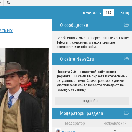
И

Вход
в мою ленту
118
О сообществе
вских
Сообщения и мысли, пересланные из Twitter,
Telegram, соцсетей, а также краткие
экслюзивчики обо всём.
О сайте News2.ru
Новости 2.0 — новостной сайт нового
формата.
Вы сами выбираете интересные и
актуальные темы. Самые рекомендуемые
участниками сайта новости попадают на
главную страницу.
подробнее
Модераторы раздела
Модератор
Исправлений
2