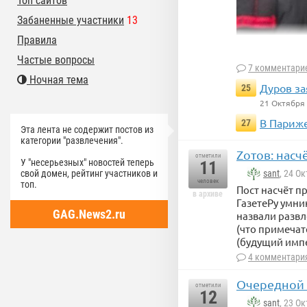
Топ сайтов
Забаненные участники
13
Правила
Частые вопросы
7 комментари
Ночная тема
Дуров за
25
21 Октября
В Париже
27
Эта лента не содержит постов из
категории "развлечения".
Чувак в шляпе,
Zотов: нас
отметили
реальный инс
У "несерьезных" новостей теперь
11
драгоценност
свой домен, рейтинг участников и
sant
, 24 О
человек
топ.
Пост насчёт 
в архиве
ГазетеРу умни
GAG.News2.ru
назвали развл
(что примечат
(будущий импе
4 комментари
Очередной 
отметили
12
sant
, 23 О