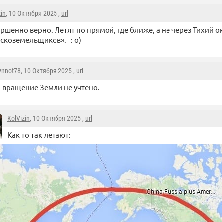
zin
, 10 Октября 2025 ,
url
ршенно верно. Летят по прямой, где ближе, а не через Тихий ок
скоземельщиков». : о)
ynnot78
, 10 Октября 2025 ,
url
 вращение Земли не учтено.
KolVizin
, 10 Октября 2025 ,
url
Как то так летают: