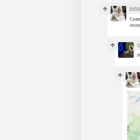
KolVi
Сове
«пло
L
И