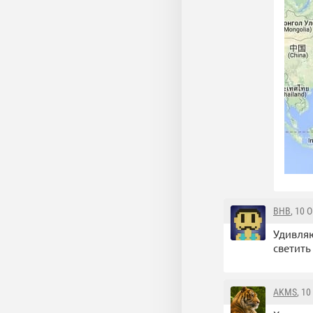
ВНВ
, 10 
Удивляю
светить
AKMS
, 1