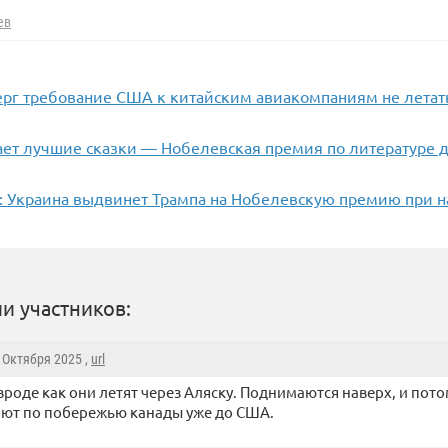
ев
ерг требование США к китайским авиакомпаниям не летат
ает лучшие сказки — Нобелевская премия по литературе 
: Украина выдвинет Трампа на Нобелевскую премию при н
и участников:
0 Октября 2025 ,
url
вроде как они летят через Аляску. Поднимаются наверх, и пото
ают по побережью канады уже до США.