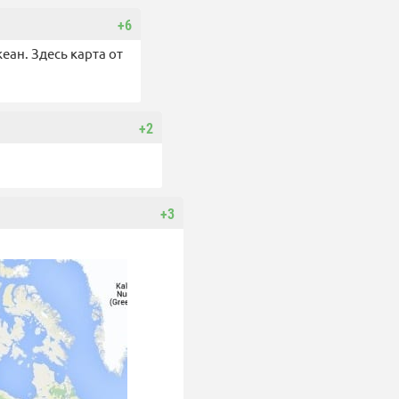
+6
еан. Здесь карта от
+2
+3