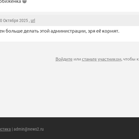
обиженка 😁
10 Октября 2025 ,
url
ен больше делать этой администрации, зря её кормят.
Войдите
или
станьте участником
, чтобы
истика
| admin@news2.ru