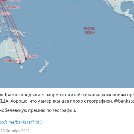
 Трампа предлагает запретить китайским авиакомпаниям про
 США. Хорошо, что у американцев плохо с географией. @bankst
 нобелевскую премию по географии.
s://t.me/banksta/79851
10 Октября 2025