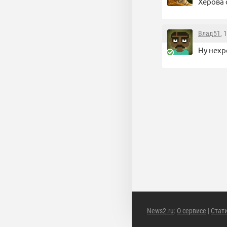
Херова 
Влад51
, 
Ну нехр
News2.ru
:
О сервисе
|
Стат