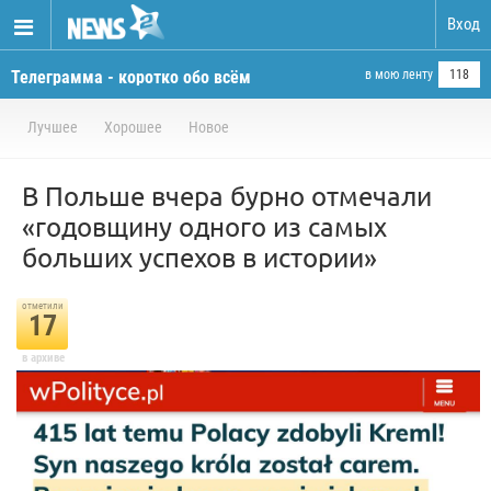
Вход
Телеграмма - коротко обо всём
в мою ленту
118
Лучшее
Хорошее
Новое
В Польше вчера бурно отмечали
«годовщину одного из самых
больших успехов в истории»
отметили
17
в архиве