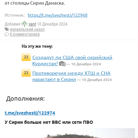
от столицы Сирии Дамаска.
Источник:
https://t.me/svezhesti/122968
Добавил
sant
10 Декабря 2024
израильский цахал
8 комментариев
На эту же тему:
Создадут ли США свой сирийский
23
Курдистан?
— 10 Декабря 2024
2
Противоречия между ХТШ и СНА
22
нарастают в Сирии
— 10 Декабря 2024
Дополнения:
t.me/svezhesti/122974
У Сирии больше нет ВВС или сети ПВО