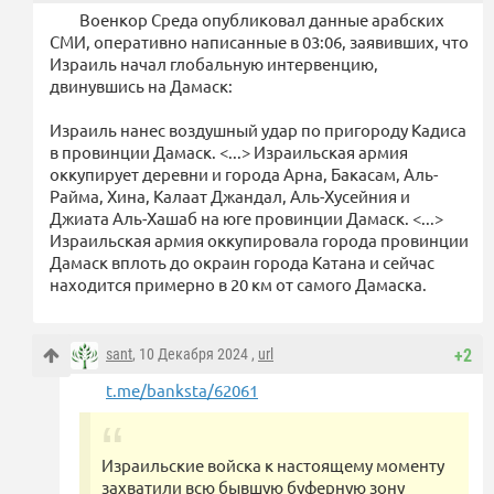
Военкор Среда опубликовал данные арабских
СМИ, оперативно написанные в 03:06, заявивших, что
Израиль начал глобальную интервенцию,
двинувшись на Дамаск:
Израиль нанес воздушный удар по пригороду Кадиса
в провинции Дамаск. <...> Израильская армия
оккупирует деревни и города Арна, Бакасам, Аль-
Райма, Хина, Калаат Джандал, Аль-Хусейния и
Джиата Аль-Хашаб на юге провинции Дамаск. <...>
Израильская армия оккупировала города провинции
Дамаск вплоть до окраин города Катана и сейчас
находится примерно в 20 км от самого Дамаска.
sant
, 10 Декабря 2024 ,
url
+2
t.me/banksta/62061
Израильские войска к настоящему моменту
захватили всю бывшую буферную зону