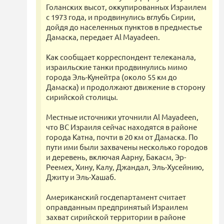
Голанских высот, оккупированных Израилем
с 1973 года, и продвинулись вглубь Сирии,
дойдя до населенных пунктов в предместье
Дамаска, передает Al Mayadeen.
Как сообщает корреспондент телеканала,
израильские танки продвинулись мимо
города Эль-Кунейтра (около 55 км до
Дамаска) и продолжают движение в сторону
сирийской столицы.
Местные источники уточнили Al Mayadeen,
что ВС Израиля сейчас находятся в районе
города Катна, почти в 20 км от Дамаска. По
пути ими были захвачены несколько городов
и деревень, включая Аарну, Бакасм, Эр-
Реемех, Хину, Калу, Джандал, Эль-Хусейнию,
Джиту и Эль-Хашаб.
Американский госдепартамент считает
оправданным предпринятый Израилем
захват сирийской территории в районе