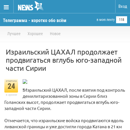
Вход
Телеграмма - коротко обо всём
в мою ленту
118
Лучшее
Хорошее
Новое
Израильский ЦАХАЛ продолжает
продвигаться вглубь юго-западной
части Сирии
отметили
24
❗️Израильский ЦАХАЛ, после взятия под контроль
в архиве
демилитаризованной зоны в Сирии близ
Голанских высот, продолжает продвигаться вглубь юго-
западной части Сирии.
Отмечается, что израильские войска продвигаются вдоль
ливанской границы и уже достигли города Катана в 21 км