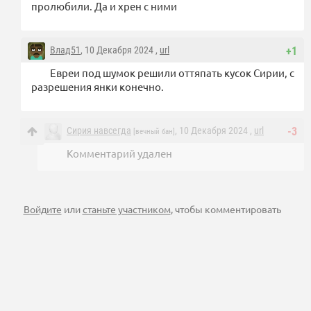
пролюбили. Да и хрен с ними
Влад51
, 10 Декабря 2024 ,
url
+1
Евреи под шумок решили оттяпать кусок Сирии, с
разрешения янки конечно.
Сирия навсегда
, 10 Декабря 2024 ,
url
-3
[вечный бан]
Комментарий удален
Войдите
или
станьте участником
, чтобы комментировать