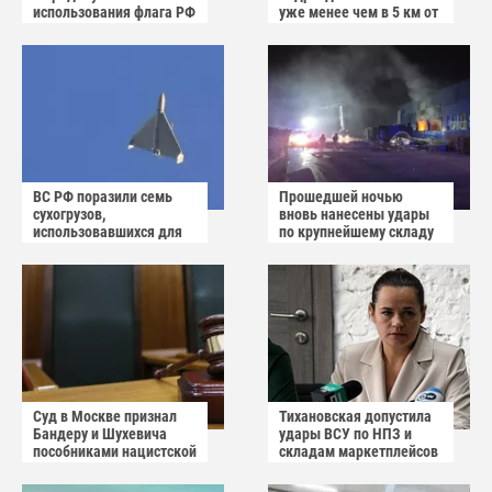
использования флага РФ
уже менее чем в 5 км от
как коврика
Краматорска и
Славянска
ВС РФ поразили семь
Прошедшей ночью
сухогрузов,
вновь нанесены удары
использовавшихся для
по крупнейшему складу
снабжения ВСУ
украинского
маркетплейса Rozetka
Суд в Москве признал
Тихановская допустила
Бандеру и Шухевича
удары ВСУ по НПЗ и
пособниками нацистской
складам маркетплейсов
Германии
в Белоруссии