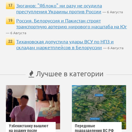
Зюганов: "Яблоко" ни разу не осудила
17
преступления Украины против России
— 6 Августа
Россия, Белоруссия и Пакистан строят
19
транспортную артерию мирового масштаба на Юг
— 6 Августа
Тихановская допустила удары ВСУ по НПЗ и
22
складам маркетплейсов в Белоруссии
— 6 Августа
Лучшее в категории
Узбекистанку вышлют
Передовые
на родину после
подразделения ВС РФ