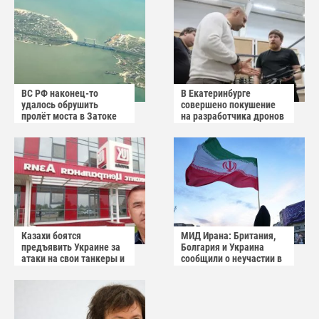
ВС РФ наконец-то
В Екатеринбурге
удалось обрушить
совершено покушение
пролёт моста в Затоке
на разработчика дронов
Одесской области
«Упырь»
Казахи боятся
МИД Ирана: Британия,
предъявить Украине за
Болгария и Украина
атаки на свои танкеры и
сообщили о неучастии в
пытаются обвинить
операции США
Россию