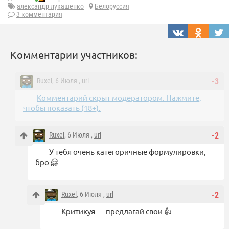
александр лукашенко
Белоруссия
3 комментария
Комментарии участников:
Ruxel
, 6 Июля ,
url
-3
Комментарий скрыт модератором. Нажмите,
чтобы показать (18+).
Ruxel
, 6 Июля ,
url
-2
У тебя очень категоричные формулировки,
бро 🤗
Ruxel
, 6 Июля ,
url
-2
Критикуя — предлагай свои 👍