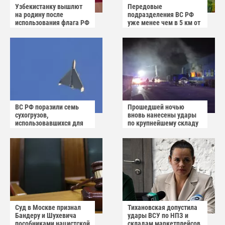
Узбекистанку вышлют
Передовые
на родину после
подразделения ВС РФ
использования флага РФ
уже менее чем в 5 км от
как коврика
Краматорска и
Славянска
ВС РФ поразили семь
Прошедшей ночью
сухогрузов,
вновь нанесены удары
использовавшихся для
по крупнейшему складу
снабжения ВСУ
украинского
маркетплейса Rozetka
Суд в Москве признал
Тихановская допустила
Бандеру и Шухевича
удары ВСУ по НПЗ и
пособниками нацистской
складам маркетплейсов