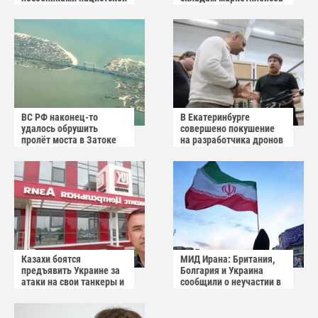
Германии
в Белоруссии
ВС РФ наконец-то
В Екатеринбурге
удалось обрушить
совершено покушение
пролёт моста в Затоке
на разработчика дронов
Одесской области
«Упырь»
Казахи боятся
МИД Ирана: Британия,
предъявить Украине за
Болгария и Украина
атаки на свои танкеры и
сообщили о неучастии в
пытаются обвинить
операции США
Россию