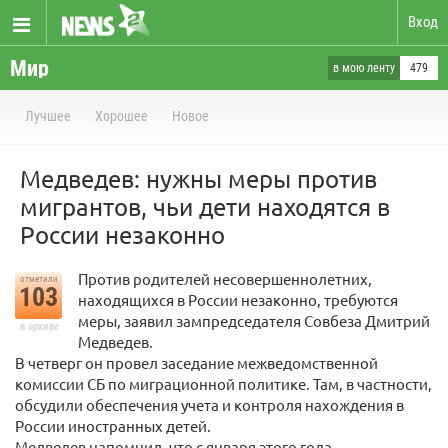
Вход
Мир
в мою ленту
479
Лучшее
Хорошее
Новое
Медведев: нужны меры против
мигрантов, чьи дети находятся в
России незаконно
Против родителей несовершеннолетних,
отметили
103
находящихся в России незаконно, требуются
меры, заявил зампредседателя Совбеза Дмитрий
в архиве
Медведев.
В четверг он провел заседание межведомственной
комиссии СБ по миграционной политике. Там, в частности,
обсудили обеспечения учета и контроля нахождения в
России иностранных детей.
Медведев напомнил, что с января этого года