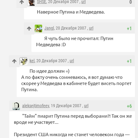
SHSE
, 20 Декабря 2007 ,
url
0
Наверное Путина и Медведева.
Jangl
, 20 Декабря 2007 ,
url
+1
Я чуть было не прочитал: Путин
Медведева :D
kel
, 20 Декабря 2007 ,
url
+1
По идее должен =)
А по факту очень сомневаюсь, я вот думаю что
скорее у Медведва в кабинете будет висеть портет
Путина.
aleksejtimofeev
, 19 Декабря 2007 ,
url
+6
"Тайм" пиарит Путина перед выборами?! Так он же
вроде не участвует...
Президент США никогда не станет человеком года —