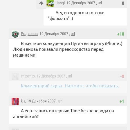
Jangl
, 19 Декабря 2007 ,
url
0
Угу, из одного и того же
"формата" :)
Родионов
, 19 Декабря 2007 ,
url
+18
В жесткой конкуренции Путин выиграл у iPhone :)
Люди вновь показали превосходство перед
машинами!
chtochto
, 19 Декабря 2007 ,
url
-8
Комментарий скрыт. Нажмите, чтобы показать.
k-s
, 19 Декабря 2007 ,
url
+1
А есть запись интервью Time без перевода на
английский?