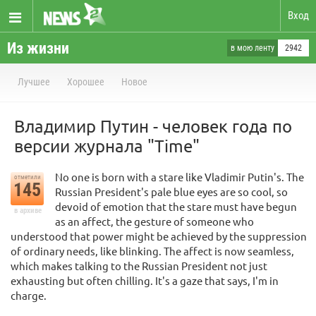
Вход
Из жизни
в мою ленту
2942
Лучшее
Хорошее
Новое
Владимир Путин - человек года по
версии журнала "Time"
No one is born with a stare like Vladimir Putin's. The
отметили
145
Russian President's pale blue eyes are so cool, so
devoid of emotion that the stare must have begun
в архиве
as an affect, the gesture of someone who
understood that power might be achieved by the suppression
of ordinary needs, like blinking. The affect is now seamless,
which makes talking to the Russian President not just
exhausting but often chilling. It's a gaze that says, I'm in
charge.