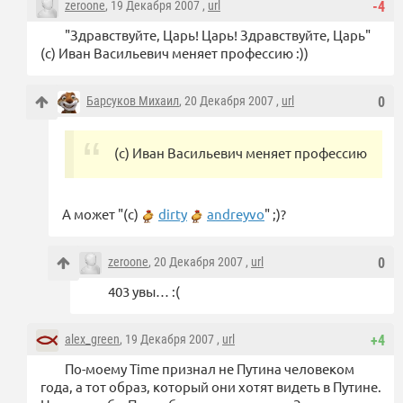
zeroone
, 19 Декабря 2007 ,
url
-4
"Здравствуйте, Царь! Царь! Здравствуйте, Царь"
(с) Иван Васильевич меняет профессию :))
Барсуков Михаил
, 20 Декабря 2007 ,
url
0
(с) Иван Васильевич меняет профессию
А может "(с)
dirty
andreyvo
" ;)?
zeroone
, 20 Декабря 2007 ,
url
0
403 увы… :(
alex_green
, 19 Декабря 2007 ,
url
+4
По-моему Time признал не Путина человеком
года, а тот образ, который они хотят видеть в Путине.