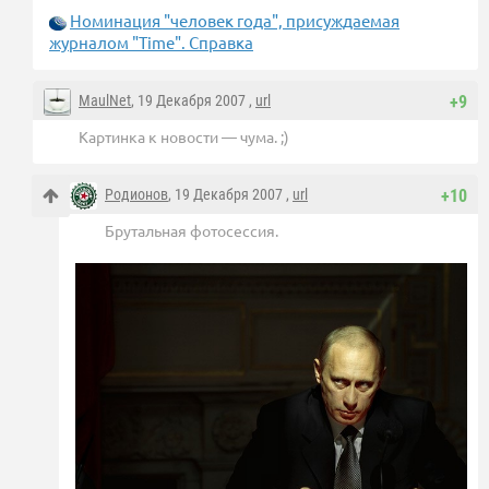
Номинация "человек года", присуждаемая
журналом "Time". Справка
MaulNet
, 19 Декабря 2007 ,
url
+9
Картинка к новости — чума. ;)
Родионов
, 19 Декабря 2007 ,
url
+10
Брутальная фотосессия.