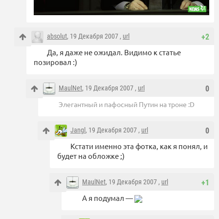
absolut
, 19 Декабря 2007 ,
url
+2
Да, я даже не ожидал. Видимо к статье
позировал :)
MaulNet
, 19 Декабря 2007 ,
url
0
Элегантный и пафосный Путин на троне :D
Jangl
, 19 Декабря 2007 ,
url
0
Кстати именно эта фотка, как я понял, и
будет на обложке ;)
MaulNet
, 19 Декабря 2007 ,
url
+1
А я подумал —