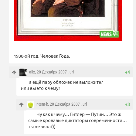
1938-ой год. Человек Года.
allx
, 20 Декабря 2007 ,
url
+4
а ещё пару обложек не выложите?
или вы это к чему?
r-tem-k
, 20 Декабря 2007 ,
url
+3
Ну как к чему… Гитлер — Путин… Это ж
самые кровавые диктаторы современности…
ты не знал?))