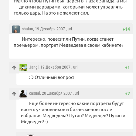
Нужно чтобы Путин был царем в глазах Запада, а мы
— дикими варварами, которыми может управлять
только царь. На это не жалеют сил.
shalun
, 19 Декабря 2007 ,
url
+14
Интересно, повесит ли Путин, когда станет
премьером, портрет Медведева в своем кабинете?
Jangl
, 19 Декабря 2007 ,
url
+1
:D Отличный вопрос!
casual
, 20 Декабря 2007 ,
url
+2
Еще более интересно какие портреты будут
висеть у чиновников и бизнесменов после
избрания Медведева? Путин? Медведев? Путин и
Медведев? :)