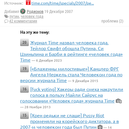
Источник:
time.com/time/specials/2007/pe...
Добавил
Родионов
19 Декабря 2007
путин
,
человек года
42 комментария
проблема (2)
На эту же тему:
Журнал Time назвал человека года.
20
Тейлор Свифт обошла Путина, Си
Цзиньпина и Барби в рейтинге «человек года»
Time
— 6 Декабря 2023
[«Блаженны милостивые»] Канцлер ФРГ
19
Ангела Меркель стала Человеком года по
версии журнала Time
— 9 Декабря 2015
[fuck voting] Хакеры ради смеха накрутили
16
голоса в пользу Майли Сайрус на
голосовании «Человек года» журнала Time
3
— 28 Ноября 2013
[Хрен редьки не слаще] Pussy Riot
15
променяли на корейского диктатора, а в
2007-м человеком года был Путин
— 14