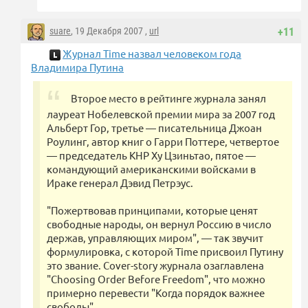
suare
, 19 Декабря 2007 ,
url
+11
Журнал Time назвал человеком года
Владимира Путина
Второе место в рейтинге журнала занял
лауреат Нобелевской премии мира за 2007 год
Альберт Гор, третье — писательница Джоан
Роулинг, автор книг о Гарри Поттере, четвертое
— председатель КНР Ху Цзиньтао, пятое —
командующий американскими войсками в
Ираке генерал Дэвид Петрэус.
"Пожертвовав принципами, которые ценят
свободные народы, он вернул Россию в число
держав, управляющих миром", — так звучит
формулировка, с которой Time присвоил Путину
это звание. Сover-story журнала озаглавлена
"Choosing Order Before Freedom", что можно
примерно перевести "Когда порядок важнее
свободы".