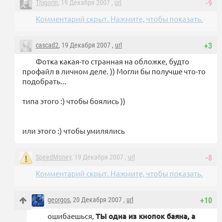
Thigorin
, 19 Декабря 2007 ,
url
-9
Комментарий скрыт. Нажмите, чтобы показать.
cascad2
, 19 Декабря 2007 ,
url
+3
Фотка какая-то странная на обложке, будто
профайл в личном деле. )) Могли бы получше что-то
подобрать...
типа этого :) чтобы боялись ))
или этого :) чтобы умилялись
SpeedMoney
, 19 Декабря 2007 ,
url
-8
Комментарий скрыт. Нажмите, чтобы показать.
georgos
, 20 Декабря 2007 ,
url
+10
ошибаешься,
ТЫ одна из кнопок баяна, а