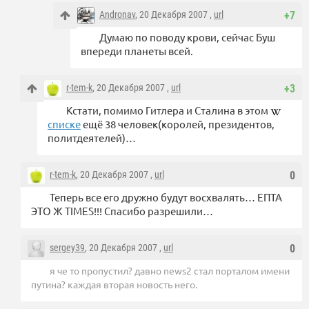
Andronav
, 20 Декабря 2007 ,
url
+7
Думаю по поводу крови, сейчас Буш
впереди планеты всей.
r-tem-k
, 20 Декабря 2007 ,
url
+3
Кстати, помимо Гитлера и Сталина в этом
списке
ещё 38 человек(королей, президентов,
политдеятелей)…
r-tem-k
, 20 Декабря 2007 ,
url
0
Теперь все его дружно будут восхвалять… ЕПТА
ЭТО Ж TIMES!!! Спасибо разрешили…
sergey39
, 20 Декабря 2007 ,
url
0
я че то пропустил? давно news2 стал порталом имени
путина? каждая вторая новость него.