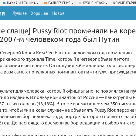
НАУКА И ТЕХНИКА
РАЗВЛЕЧЕНИЯ
КУХНЯ NEWS2
КОММЕНТАРИ
ти
Лучшее
Хорошее
Новое
не слаще] Pussy Riot променяли на кор
в 2007-м человеком года был Путин
Северной Кореи Ким Чен Ын стал человеком года по мнению
риканского журнала Time, который в четверг объявил итоги
осования в интернете. Он получил 5,6 миллиона голосов, опе
ва раза самых популярных номинантов на «титул», присуждаем
ультат для человека, который официально не появлялся на пу
тило издание. В пользу номинанток от России — панк-группы P
7 тысяч голосов (13,18%). В то же время более чем 350 тысяч ч
 то, чтобы «ни в коем случае» не объявлять Pussy Riot персона
венный выбор человека года, портрет которого появится на о
2 год. До настоящего времени выбор редакции и выбор читател
антов фигурировали, в частности, американский лидер Барак 