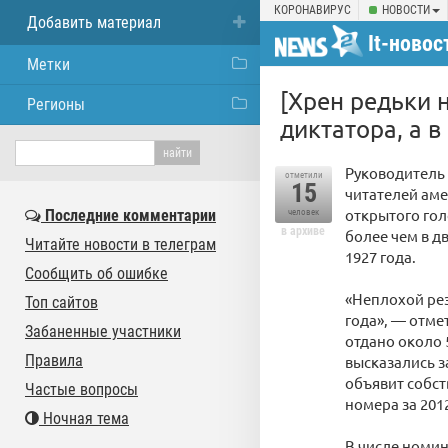
КОРОНАВИРУС
НОВОСТИ
Добавить материал
It-новос
Метки
[Хрен редьки 
Регионы
диктатора, а 
Руководитель 
отметили
15
читателей аме
открытого гол
Последние комментарии
человек
в архиве
более чем в д
Читайте новости в телеграм
1927 года.
Сообщить об ошибке
«Неплохой рез
Топ сайтов
года», — отме
Забаненные участники
отдано около 5
Правила
высказались за
объявит собст
Частые вопросы
номера за 201
Ночная тема
В числе номин