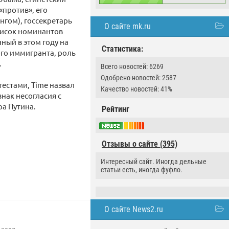
против», его
нгом), госсекретарь
О сайте mk.ru
писок номинантов
ный в этом году на
Статистика:
го иммигранта, роль
.
Всего новостей: 6269
Одобрено новостей: 2587
естами, Time назвал
Качество новостей: 41%
нак несогласия с
ра Путина.
Рейтинг
Отзывы о сайте (395)
Интересный сайт. Иногда дельные
статьи есть, иногда фуфло.
О сайте News2.ru