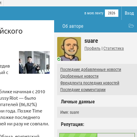
И
Вход
в мою ленту
2826
Об авторе
ейского
suare
Профиль
|
Статистика
редив
Последние добавленные новости
ый с
Одобренные новости
Френдлента последних новостей
Последние комментарии
блике начиная с 2010
ussy Riot — было
Личные данные
итателей (86,82%)
ми года. Позже Time
Имя: suare
бложке последнего
ей ни разу не совпали.
Репутация:
Обама, египетский