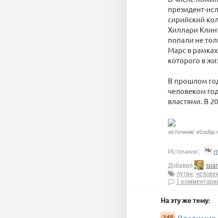
президент-исл
сирийский кол
Хиллари Клин
попали не тол
Марс в рамка
которого в жи
В прошлом год
человеком год
властями. В 2
источник: etoday.
Источник:
m
Добавил
suar
путин
,
челове
1 комментари
На эту же тему:
Владимир П
145