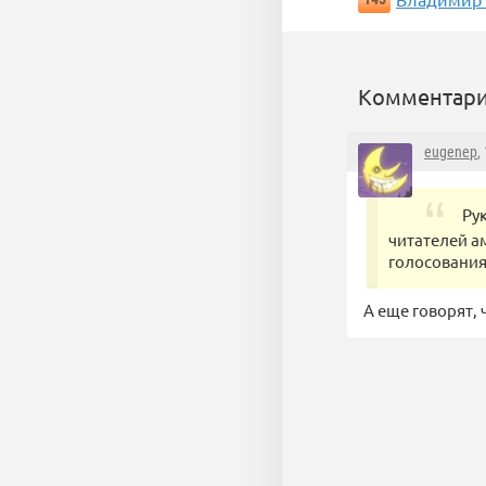
Комментари
eugenep
,
Ру
читателей а
голосования
А еще говорят,