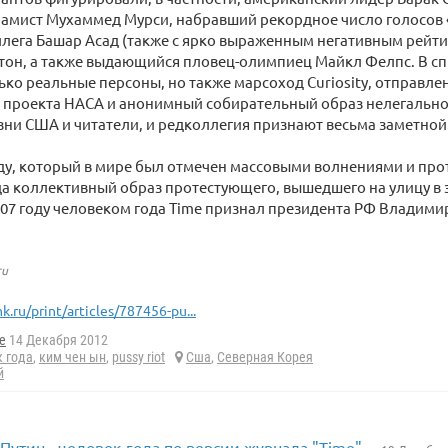
амист Мухаммед Мурси, набравший рекордное число голосов «
лега Башар Асад (также с ярко выраженным негативным рейти
тон, а также выдающийся пловец-олимпиец Майкл Фелпс. В с
ько реальные персоны, но также марсоход Curiosity, отправлен
х проекта НАСА и анонимный собирательный образ нелегально
зни США и читатели, и редколлегия признают весьма заметной
у, который в мире был отмечен массовыми волнениями и прот
а коллективный образ протестующего, вышедшего на улицу в з
007 году человеком года Time признал президента РФ Владими
ru
k.ru/print/articles/787456-pu...
e
14 Декабря 2012
к года
,
ким чен ын
,
pussy riot
Сша
,
Северная Корея
й
утин - человек года по версии журнала "Time"