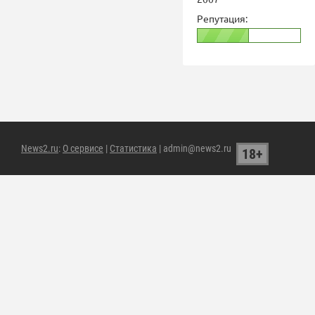
Репутация:
News2.ru
:
О сервисе
|
Статистика
| admin@news2.ru
18+