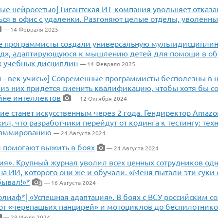
ые нейросетью] Гигантская ИТ-компания увольняет отказ
ься в офис с удаленки. Разгоняют целые отделы, уволенн
— 14 Февраля 2025
е программисты создали универсальную мультидисциплин
д», адаптирующуюся к мышлению детей для помощи в об
х учебных дисциплин
— 14 Февраля 2025
и - век учись»] Современные программисты бесполезны в
из них придется сменить квалификацию, чтобы хотя бы со
йне интеллектов
— 12 Октября 2024
е станет искусственным через 2 года. Гендиректор Amazo
л, что разработчики перейдут от кодинга к тестингу: те
раммированию
— 24 Августа 2024
 помогают выжить в боях
— 24 Августа 2024
ния». Крупный журнал уволил всех ценных сотрудников од
а ИИ, которого они же и обучали. «Меня пытали эти суки 
бывал!»*
— 16 Августа 2024
3
олиаф*] «Успешная адаптация». В боях с ВСУ российским с
 от «черепашьих панцирей» и мотоциклов до беспилотнико
— 28 Июля 2024