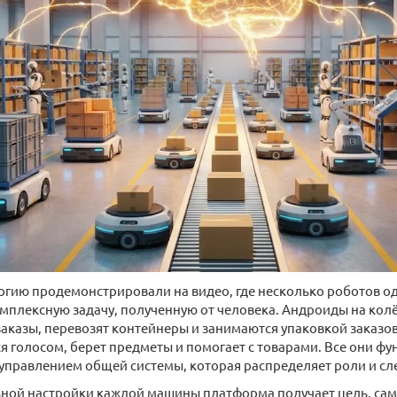
огию продемонстрировали на видео, где несколько роботов 
плексную задачу, полученную от человека. Андроиды на кол
аказы, перевозят контейнеры и занимаются упаковкой заказов
я голосом, берет предметы и помогает с товарами. Все они ф
д управлением общей системы, которая распределяет роли и сле
ной настройки каждой машины платформа получает цель, сам