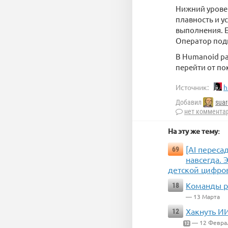
Нижний уровен
плавность и у
выполнения. Е
Оператор под
В Humanoid ра
перейти от по
Источник:
h
Добавил
suar
нет коммента
На эту же тему:
[AI переса
69
навсегда. 
детской цифро
Команды р
18
— 13 Марта
Хакнуть И
12
— 12 Февра
12