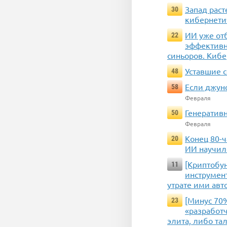
Запад раст
30
кибернети
ИИ уже отб
22
эффективн
синьоров. Кибе
Уставшие 
48
Если джун
58
Февраля
Генератив
50
Февраля
Конец 80-ч
20
ИИ научилс
[Криптобун
11
инструмент
утрате ими авт
[Минус 70%
23
«разработч
элита, либо та