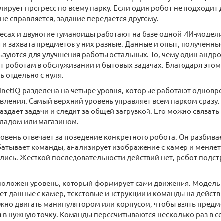
лирует прогресс по всему парку. Если один робот не подходит
не справляется, задание передается другому.
есах и двуногие гуманоиды работают на базе одной ИИ-модели
и захвата предметов у них разные. Данные и опыт, полученны
ьзуются для улучшения работы остальных. То, чему один андро
т роботам в обслуживании и бытовых задачах. Благодаря этом
 отдельно с нуля.
inetIQ разделена на четыре уровня, которые работают одновр
вления. Самый верхний уровень управляет всем парком сразу.
аздает задачи и следит за общей загрузкой. Его можно связат
кладом или магазином.
вень отвечает за поведение конкретного робота. Он разбива
батывает команды, анализирует изображение с камер и меняет 
лись. Жесткой последовательности действий нет, робот подст
оложен уровень, который формирует сами движения. Модель т
ает данные с камер, текстовые инструкции и команды на действ
жно двигать манипулятором или корпусом, чтобы взять предме
 в нужную точку. Команды пересчитываются несколько раз в с