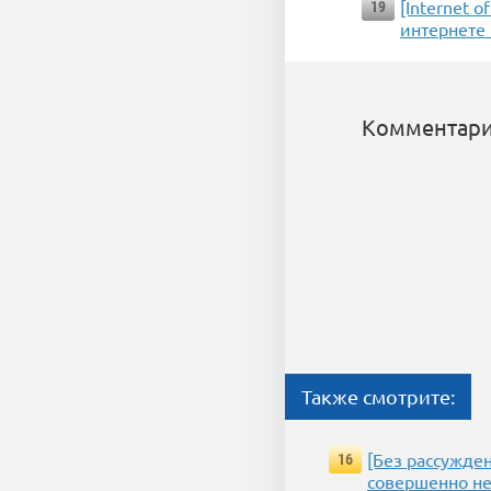
[Internet 
19
интернете 
Комментари
Также смотрите:
[Без рассужде
16
совершенно не