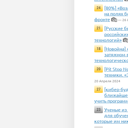
[80%] «Во
24
на полях 
фронте
— 26 
4
[Русские б
21
российских
технологий»
[Новойна] 
18
затяжном 
технологическ
[Pit Stop 
20
техники. «
20 Апреля 2024
[кибер-буд
27
ближайшем
учить програм
Ученые из
23
для обуче
которые им ник