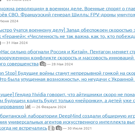
зможна революция» в военном деле. Военные спорят о гл
боёв СВО. Французский генерал Шилль: FPV-дроны уничто
Июня 2024
ыстро у́чатся военному делу] Запад обеспокоен скоростью
 «Гераней»: «Численность не так важна, как то, кто побежд
— 31 Мая 2024
3
«Нас сильно обогнали Россия и Китай». Пентагон меняет с
вооруженном конфликте скорость и массовость инноваций
ого совершенства
— 28 Мая 2024
3
Non Stop] Будущие войны станут непрерывной гонкой на ск
Это была упущенная возможность», но неудачи с Украиной
ущее] Гендир Nvidia говорит, что айтишники скоро не пона
 будущем кодить будут только «нейронки», а детей уже с
мированию
— 26 Февраля 2024
 британской лаборатории DeepMind создали обширную игр
ния универсальных агентов искусственного интеллекта вы
огда не встречались
— 30 Июля 2021
3
2