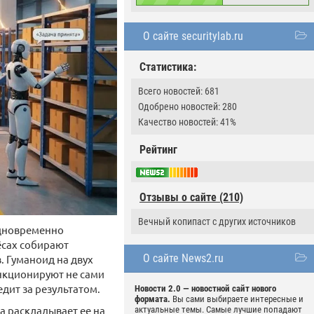
О сайте securitylab.ru
Статистика:
Всего новостей: 681
Одобрено новостей: 280
Качество новостей: 41%
Рейтинг
Отзывы о сайте (210)
Вечный копипаст с других источников
одновременно
ёсах собирают
О сайте News2.ru
. Гуманоид на двух
ункционируют не сами
дит за результатом.
Новости 2.0 — новостной сайт нового
формата.
Вы сами выбираете интересные и
а раскладывает ее на
актуальные темы. Самые лучшие попадают