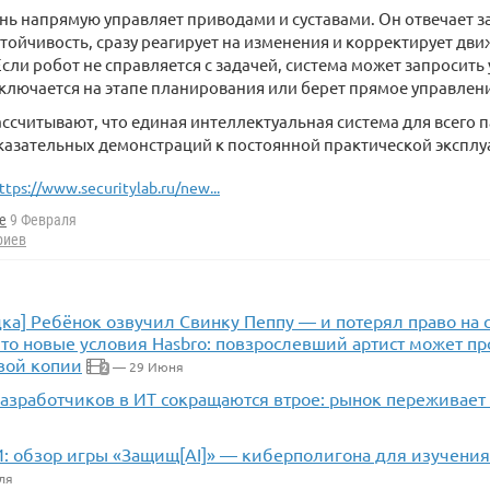
ь напрямую управляет приводами и суставами. Он отвечает за
стойчивость, сразу реагирует на изменения и корректирует дви
сли робот не справляется с задачей, система может запросить 
ключается на этапе планирования или берет прямое управлен
ссчитывают, что единая интеллектуальная система для всего 
казательных демонстраций к постоянной практической эксплу
ttps://www.securitylab.ru/new...
e
9 Февраля
риев
дка] Ребёнок озвучил Свинку Пеппу — и потерял право на 
Это новые условия Hasbro: повзрослевший артист может пр
вой копии
— 29 Июня
2
азработчиков в ИТ сокращаются втрое: рынок переживае
И: обзор игры «Защищ[AI]» — киберполигона для изучени
ля