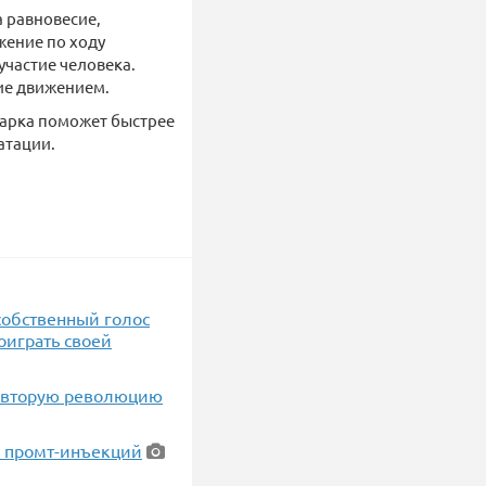
 равновесие,
жение по ходу
участие человека.
ие движением.
парка поможет быстрее
атации.
собственный голос
оиграть своей
т вторую революцию
я промт-инъекций