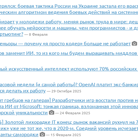
ерялся: боевая тактика России на Украине застала его вра
ческим алгоритмом ведения боевых действий на системн
ирает у молодежи работу, меняя рынок труда в мире: деш
ее обучать нейросети и машины, чем программистов - и д
ртьютинг?
— 8 Февраля
сеньоры — почему «я просто кодер» больше не работает
ов заменит ИИ, то из кого мы будем выращивать миддлов 
ный искусственный интеллект используют 70% российских
асовой недели (и самой работы)? OpenAI платит экс-банки
я делать их работу
— 29 Октября 2025
т гребцов на галерах] Разработчики игр восстали против 
а ИИ от Microsoft: тонкая граница, взломанная этой иннов
орской уникальности
— 24 Февраля 2025
] Золотой лихорадке IT конец: рынок вакансий рухнул на 
ик» уже не тот же, что в 2020-м. Средний уровень исчезае
ланты-самородки
— 15 Февраля 2025