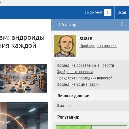
И
Вход
в мою ленту
6
Об авторе
зм: андроиды
suare
ния каждой
Профиль
|
Статистика
Последние добавленные новости
Одобренные новости
Френдлента последних новостей
Последние комментарии
Личные данные
Имя: suare
Репутация: