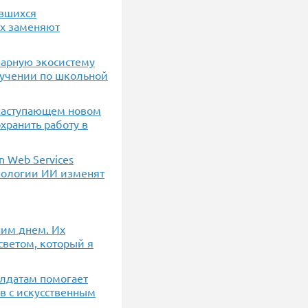
авшихся
ых заменяют
арную экосистему
учении по школьной
 наступающем новом
хранить работу в
n Web Services
хнологии ИИ изменят
ним днем. Их
светом, который я
олдатам помогает
в с искусственным