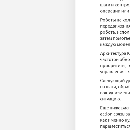
шаги и контро
операции или 
Роботы на кол
передвижения 
робота, испол
затем помогае
каждую модель
Архитектура K
частотой обно
приоритеты, р
управления с
Следующий уро
на шаги, обра
вокруг измени
ситуацию.
Еще ниже расп
action связыв
как именно ну
переместиться