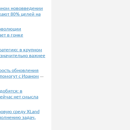
авном нововведении
жают 80% целей на
 эволюции
ает в гонке
тратегию: в крупном
 значительно важнее
орость обновления
 помогут с Ираном
—
добятся: в
ейчас нет смысла
овую среду XLand
полнению задач,