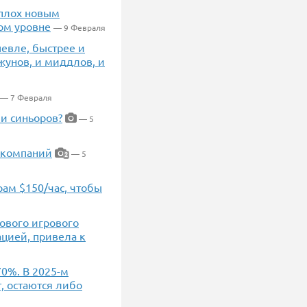
сплох новым
ом уровне
— 9 Февраля
евле, быстрее и
жунов, и миддлов, и
— 7 Февраля
и синьоров?
— 5
 компаний
— 5
2
рам $150/час, чтобы
нового игрового
ацией, привела к
70%. В 2025-м
т, остаются либо