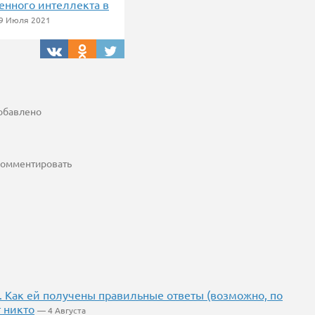
венного интеллекта в
9 Июля 2021
добавлено
 комментировать
. Как ей получены правильные ответы (возможно, по
 никто
— 4 Августа