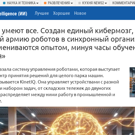
НАУКА И ТЕХНИКА
РАЗВЛЕЧЕНИЯ
КУХНЯ NEWS2
КОММЕНТАРИ
Лучшее
Хорошее
Новое
telligence (ИИ)
 умеют все. Создан единый кибермозг,
 армию роботов в синхронный органи
мениваются опытом, минуя часы обуче
я»
зала систему управления роботами, которая выступает
нтр принятия решений для целого парка машин.
ывается KinetIQ. Она управляет устройствами с разной
и набором задач, от складских тележек до двуногих
и распределяет между ними работу в промышленной и
.