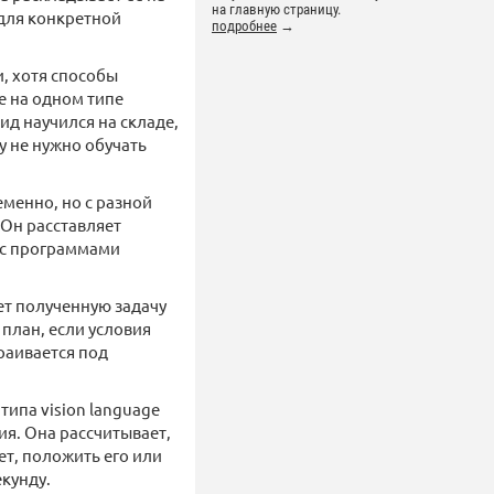
на главную страницу.
 для конкретной
подробнее
→
, хотя способы
е на одном типе
ид научился на складе,
у не нужно обучать
еменно, но с разной
 Он расставляет
ь с программами
ет полученную задачу
план, если условия
раивается под
ипа vision language
ия. Она рассчитывает,
т, положить его или
екунду.