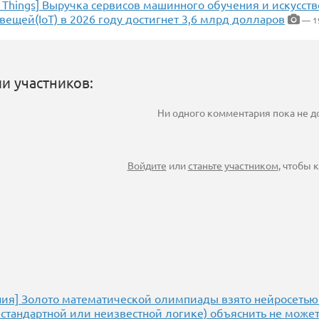
of Things] Выручка сервисов машинного обучения и искусст
вещей(IoT) в 2026 году достигнет 3,6 млрд долларов
— 1
и участников:
Ни одного комментария пока не 
Войдите
или
станьте участником
, чтобы
ния] Золото математической олимпиады взято нейросетью
стандартной или неизвестной логике) объяснить не может