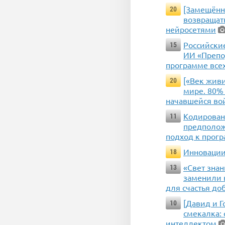
[Замещённ
20
возвращат
нейросетями
Российски
15
ИИ «Препо
программе все
[«Век жив
20
мире. 80% 
начавшейся во
Кодировани
11
предположи
подход к прог
Инновации
18
«Свет зна
13
заменили н
для счастья до
[Давид и Г
10
смекалка:
интеллектом