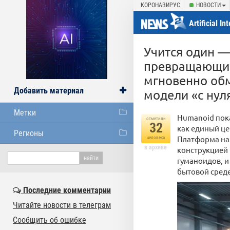
КОРОНАВИРУС
НОВОСТИ
Artificial In
Учится один —
превращающий
мгновенно об
Добавить материал
модели «с нул
Метки
Humanoid пока
отметили
32
как единый це
Регионы
Платформа наз
человека
в архиве
конструкцией 
гуманоидов, 
бытовой среде
Последние комментарии
Читайте новости в телеграм
Сообщить об ошибке