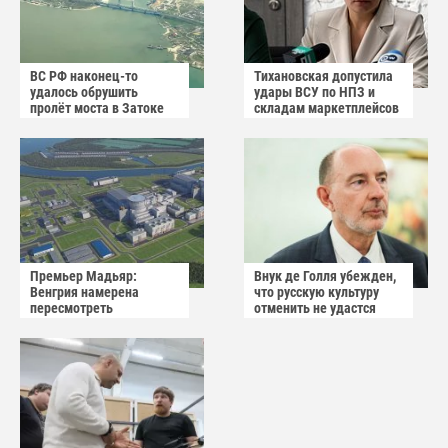
ВС РФ наконец-то
Тихановская допустила
удалось обрушить
удары ВСУ по НПЗ и
пролёт моста в Затоке
складам маркетплейсов
Одесской области
в Белоруссии
Премьер Мадьяр:
Внук де Голля убежден,
Венгрия намерена
что русскую культуру
пересмотреть
отменить не удастся
соглашение с Россией по
АЭС "Пакш-2"