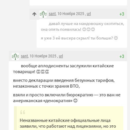
sant
, 10 Ноября 2025 ,
url
+3
давай лучше на мандовошку охотиться,
она опять появилась! 😊😊😊
я уже 3 её высера скрыл! ты больше? 😊
sant
, 10 Ноября 2025 ,
url
+3
вообще аплодисменты заслужили китайские
товарищи! 👏👏👏
вместо декларации введения безумных тарифов,
незаконных с точки зрания ВТО,
взяли и просто включили бюрократию — это вам не
американская «демократия» 😊
Неназванные китайские официальные лица
заявили, что работают над лицензиями, но это