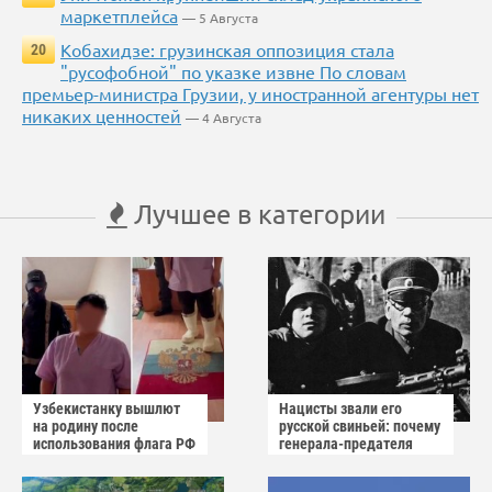
маркетплейса
— 5 Августа
Кобахидзе: грузинская оппозиция стала
20
"русофобной" по указке извне По словам
премьер-министра Грузии, у иностранной агентуры нет
никаких ценностей
— 4 Августа
Лучшее в категории
Узбекистанку вышлют
Нацисты звали его
на родину после
русской свиньей: почему
использования флага РФ
генерала-предателя
как коврика
Власова казнили без
публичного суда