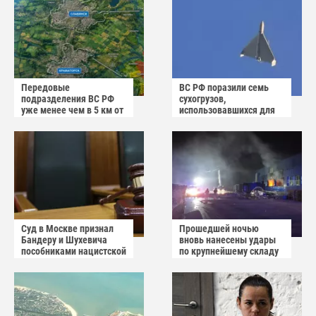
Передовые
ВС РФ поразили семь
подразделения ВС РФ
сухогрузов,
уже менее чем в 5 км от
использовавшихся для
Краматорска и
снабжения ВСУ
Славянска
Суд в Москве признал
Прошедшей ночью
Бандеру и Шухевича
вновь нанесены удары
пособниками нацистской
по крупнейшему складу
Германии
украинского
маркетплейса Rozetka