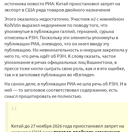
источника новости РИА: Китай приостановил запрет на
экспорт в США ряда товаров двойного назначения
Этого оказалось недостаточно. Участник н2 с никнеймом
KolVizin выразил недоумение по поводу того, что
упомянутые в публикации галлий, германий, сурьма
отнесены к РЗМ. Поскольку эти элементы упомянуты в
публикации РИА, очевидно, что он имел ввиду эту
публикацию. Но невнимательность и инерция закрепила у
него то, что речь идёт об РЗМ. К слову сказать, частое
упоминание в речах официальных лиц Вашингтона, в
прессе тоже могли сыграть свою роль, как и в его ошибке,
так и в заголовке публикации во «Взгляде».
На самом деле, в публикации РИА не шла речь об РЗМ. И в
ней — то заголовок соответствовал содержанию, есть
смысл процитировать ее полностью.
Китай до 27 ноября 2026 года приостановил запрет на
экспорт в США ряда