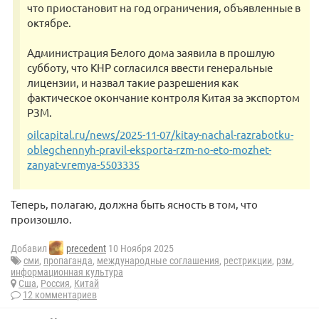
что приостановит на год ограничения, объявленные в
октябре.
Администрация Белого дома заявила в прошлую
субботу, что КНР согласился ввести генеральные
лицензии, и назвал такие разрешения как
фактическое окончание контроля Китая за экспортом
РЗМ.
oilcapital.ru/news/2025-11-07/kitay-nachal-razrabotku-
oblegchennyh-pravil-eksporta-rzm-no-eto-mozhet-
zanyat-vremya-5503335
Теперь, полагаю, должна быть ясность в том, что
произошло.
Добавил
precedent
10 Ноября 2025
сми
,
пропаганда
,
международные соглашения
,
рестрикции
,
рзм
,
информационная культура
Сша
,
Россия
,
Китай
12 комментариев