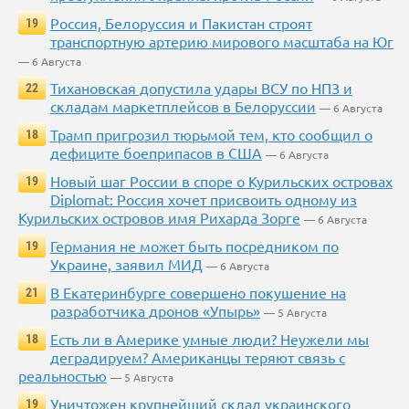
Россия, Белоруссия и Пакистан строят
19
транспортную артерию мирового масштаба на Юг
— 6 Августа
Тихановская допустила удары ВСУ по НПЗ и
22
складам маркетплейсов в Белоруссии
— 6 Августа
Трамп пригрозил тюрьмой тем, кто сообщил о
18
дефиците боеприпасов в США
— 6 Августа
Новый шаг России в споре о Курильских островах
19
Diplomat: Россия хочет присвоить одному из
Курильских островов имя Рихарда Зорге
— 6 Августа
Германия не может быть посредником по
19
Украине, заявил МИД
— 6 Августа
В Екатеринбурге совершено покушение на
21
разработчика дронов «Упырь»
— 5 Августа
Есть ли в Америке умные люди? Неужели мы
18
деградируем? Американцы теряют связь с
реальностью
— 5 Августа
Уничтожен крупнейший склад украинского
19