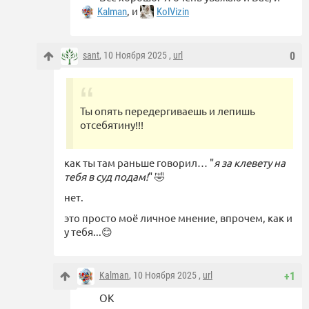
, и
Kalman
KolVizin
sant
, 10 Ноября 2025 ,
url
0
Ты опять передергиваешь и лепишь
отсебятину!!!
как ты там раньше говорил… "
я за клевету на
тебя в суд подам!
" 🤣
нет.
это просто моё личное мнение, впрочем, как и
у тебя...😊
Kalman
, 10 Ноября 2025 ,
url
+1
ОК