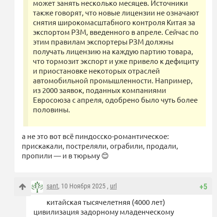
может занять несколько месяцев. Источники
также говорят, что новые лицензии не означают
снятия широкомасштабного контроля Китая за
экспортом РЗМ, введенного в апреле. Сейчас по
этим правилам экспортеры РЗМ должны
получать лицензию на каждую партию товара,
что тормозит экспорт и уже привело к дефициту
и приостановке некоторых отраслей
автомобильной промышленности. Например,
из 2000 заявок, поданных компаниями
Евросоюза с апреля, одобрено было чуть более
половины.
а не это вот всё пиндосско-романтическое:
прискакали, постреляли, ограбили, продали,
пропили — и в тюрьму 😊
sant
, 10 Ноября 2025 ,
url
+5
китайская тысячелетняя (4000 лет)
цивилизация задорному младенческому