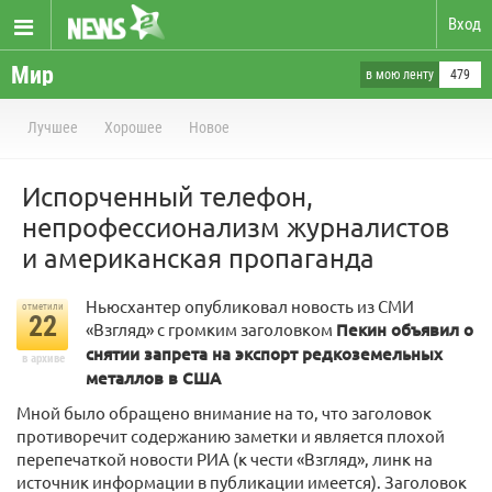
Вход
Мир
в мою ленту
479
Лучшее
Хорошее
Новое
Испорченный телефон,
непрофессионализм журналистов
и американская пропаганда
Ньюсхантер опубликовал новость из СМИ
отметили
22
«Взгляд» с громким заголовком
Пекин объявил о
снятии запрета на экспорт редкоземельных
в архиве
металлов в США
Мной было обращено внимание на то, что заголовок
противоречит содержанию заметки и является плохой
перепечаткой новости РИА (к чести «Взгляд», линк на
источник информации в публикации имеется). Заголовок