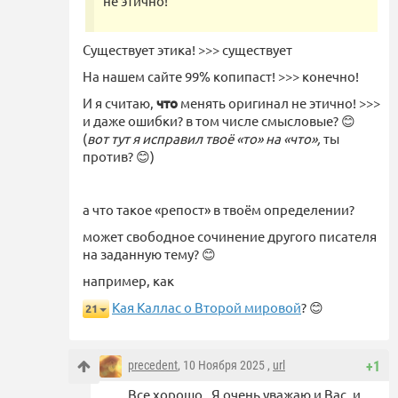
не этично!
Существует этика! >>> существует
На нашем сайте 99% копипаст! >>> конечно!
И я считаю,
что
менять оригинал не этично! >>>
и даже ошибки? в том числе смысловые? 😊
(
вот тут я исправил твоё «то» на «что»,
ты
против? 😊)
а что такое «репост» в твоём определении?
может свободное сочинение другого писателя
на заданную тему? 😊
например, как
Кая Каллас о Второй мировой
? 😊
21
precedent
, 10 Ноября 2025 ,
url
+1
Все хорошо. Я очень уважаю и Вас, и