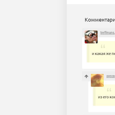
Комментари
treffmans
и какая же 
prece
из его к