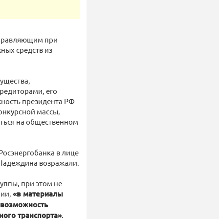
управляющим при
ных средств из
ущества,
кредиторами, его
жность президента РФ
конкурсной массы,
аться на общественном
Росэнергобанка в лице
 Надеждина возражали.
уппы, при этом не
нии,
«в материалы
евозможность
ного транспорта»
.