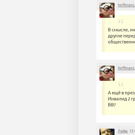
treffmans
В смысле, и
другие пере
общественно
treffmans
А ещё в пре
Инвалид 2 г
ВВ?
Лайм
, 12