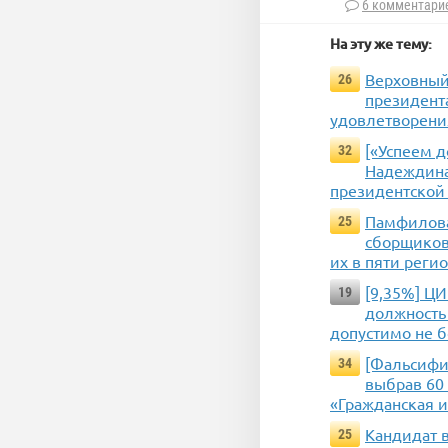
6 комментари
На эту же тему:
Верховный
26
президент
удовлетворени
[«Успеем д
32
Надеждина 
президентской
Памфилова
25
сборщиков
их в пяти реги
[9,35%] Ц
19
должность
допустимо не б
[Фальсифи
34
выбрав 60 
«Гражданская 
Кандидат 
25