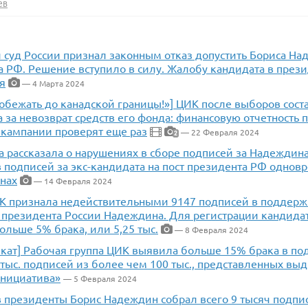
ев
 суд России признал законным отказ допустить Бориса Н
а РФ. Решение вступило в силу. Жалобу кандидата в през
я
— 4 Марта 2024
обежать до канадской границы!»] ЦИК после выборов сост
за невозврат средств его фонда: финансовую отчетность 
 кампании проверят еще раз
— 22 Февраля 2024
2
 рассказала о нарушениях в сборе подписей за Надеждина
 подписей за экс-кандидата на пост президента РФ однов
онах
— 14 Февраля 2024
ИК признала недействительными 9147 подписей в поддерж
 президента России Надеждина. Для регистрации кандида
ольше 5% брака, или 5,25 тыс.
— 8 Февраля 2024
кат] Рабочая группа ЦИК выявила больше 15% брака в по
тыс. подписей из более чем 100 тыс., представленных вы
инициатива»
— 5 Февраля 2024
в президенты Борис Надеждин собрал всего 9 тысяч подпи