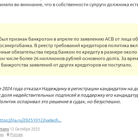
иняли во внимание, что в собственности супруги должника ест
ыл признан банкротом в апреле по заявлению АСВ от лица о
Росэнергобанка. В реестр требований кредиторов политика вк
ные обязательства перед банком по кредиту в размере около
том числе более 26 миллионов рублей основного долга. За вре
банкротства заявлений от других кредиторов не поступало.
 2024 года отказал Надеждину в регистрации кандидатом на 
 доля недействительных подписей в поддержку его кандидату
олитик оспаривал это решение в судах, но безуспешно.
ttps://ria.ru/20251012/nadezh...
fmans
12 Октября 2025
ин
Россия