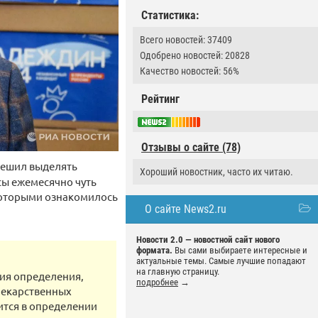
Статистика:
Всего новостей: 37409
Одобрено новостей: 20828
Качество новостей: 56%
Рейтинг
Отзывы о сайте (78)
решил выделять
Хороший новостник, часто их читаю.
сы ежемесячно чуть
 которыми ознакомилось
О сайте News2.ru
Новости 2.0 — новостной сайт нового
формата.
Вы сами выбираете интересные и
актуальные темы. Самые лучшие попадают
на главную страницу.
ния определения,
подробнее
→
лекарственных
рится в определении