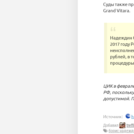
Суды также пр
Grand Vitara.
Надеждин б
2017 году 
неисполнен
рублей, в 
процедуры 
ЦИК в феврале
РФ, поскольку
допустимой. П
Источник:
h
Добавил
tref
борис надежд