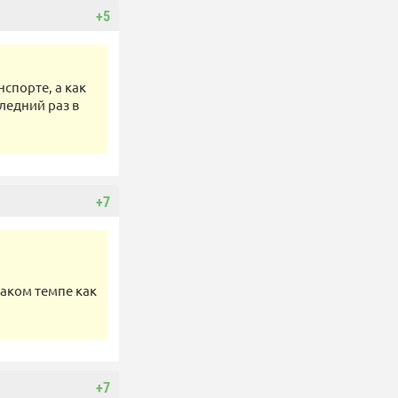
+5
спорте, а как
ледний раз в
+7
таком темпе как
+7