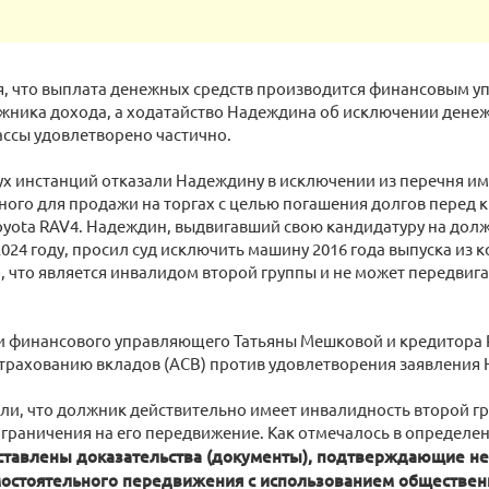
ся, что выплата денежных средств производится финансовым 
жника дохода, а ходатайство Надеждина об исключении денеж
ассы удовлетворено частично.
ух инстанций отказали Надеждину в исключении из перечня им
ого для продажи на торгах с целью погашения долгов перед 
yota RAV4. Надеждин, выдвигавший свою кандидатуру на дол
2024 году, просил суд исключить машину 2016 года выпуска из 
о, что является инвалидом второй группы и не может передвиг
и финансового управляющего Татьяны Мешковой и кредитора 
страхованию вкладов (АСВ) против удовлетворения заявления
ли, что должник действительно имеет инвалидность второй гр
граничения на его передвижение. Как отмечалось в определе
ставлены доказательства (документы), подтверждающие н
остоятельного передвижения с использованием обществен