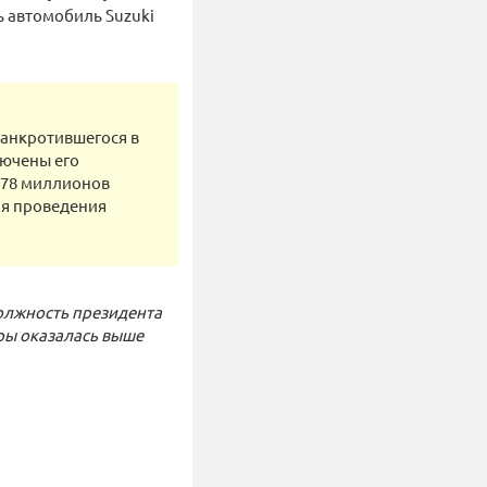
ь автомобиль Suzuki
банкротившегося в
лючены его
 78 миллионов
мя проведения
должность президента
ры оказалась выше