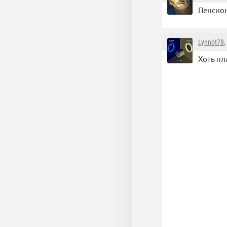
Пенсион
Lynnot78
,
Хоть пл