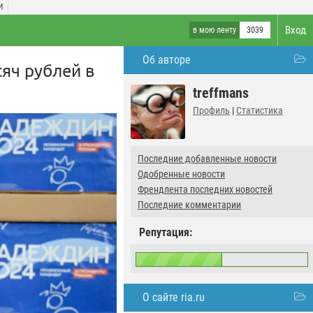
И
Вход
в мою ленту
3039
Об авторе
яч рублей в
treffmans
Профиль
|
Статистика
Последние добавленные новости
Одобренные новости
Френдлента последних новостей
Последние комментарии
Репутация:
О сайте ria.ru