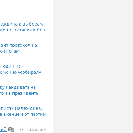
адеждина к выборам
иденты оставили без
авит протокол на
по итогам
: один из
ременно «собирал»
ку кандидата на
том в президенты
дписях Надеждина,
движенцем от партии
сей
— 15 Января 2024
2