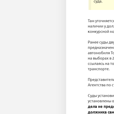
суда.
Там уточняет
наличии у дол
конкурсной м
Ранее суды дв
предназначенн
автомобиля To
на выборах в 
ссылаясь на т
транспорте.
Представител
Агентства по 
Суды установи
установлены о
дела не пред
должника сам