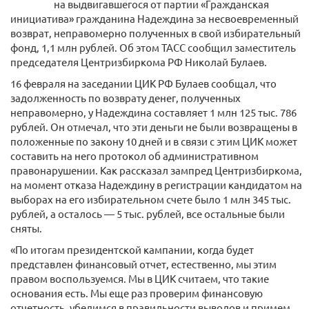
на выдвигавшегося от партии «Гражданская
инициатива» гражданина Надеждина за несвоевременный
возврат, неправомерно полученных в свой избирательный
фонд, 1,1 млн рублей. Об этом ТАСС сообщил заместитель
председателя Центризбиркома РФ Николай Булаев.
16 февраля на заседании ЦИК РФ Булаев сообщал, что
задолженность по возврату денег, полученных
неправомерно, у Надеждина составляет 1 млн 125 тыс. 786
рублей. Он отмечал, что эти деньги не были возвращены в
положенные по закону 10 дней и в связи с этим ЦИК может
составить на него протокол об административном
правонарушении. Как рассказал зампред Центризбиркома,
на момент отказа Надеждину в регистрации кандидатом на
выборах на его избирательном счете было 1 млн 345 тыс.
рублей, а осталось — 5 тыс. рублей, все остальные были
сняты.
«По итогам президентской кампании, когда будет
представлен финансовый отчет, естественно, мы этим
правом воспользуемся. Мы в ЦИК считаем, что такие
основания есть. Мы еще раз проверим финансовую
отчетность, убедимся в правильности выводов и примем