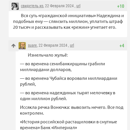
свидетель из
, 22 Февраля 2024 ,
url
+10
Вся суть «гражданской инициативы» Надеждина и
подобных ему — слямзить миллион, уплатить штраф
20 тысяч и рассказывать как «режим» угнетает его.
suare
, 22 Февраля 2024 ,
url
+4
Измельчало жульё:
— во времена семибанкирщины грабили
миллиардами долларов,
— во времена Чубайса воровали миллиардами
рублей,
— во времена надеждиных тырят мелочевку в
один миллион рублей.
Иссякла речка Вонючка: вывозить нечего. Все под
контролем.
«История российской растащиловки в смутные
времена» Банк «Империал»