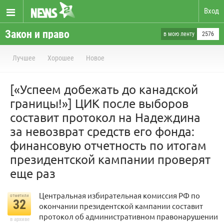
Вход
Закон и право
в мою ленту
2576
Лучшее
Хорошее
Новое
[«Успеем добежать до канадской
границы!»] ЦИК после выборов
составит протокол на Надеждина
за невозврат средств его фонда:
финансовую отчетность по итогам
президентской кампании проверят
еще раз
Центральная избирательная комиссия РФ по
отметили
32
окончании президентской кампании составит
протокол об административном правонарушении
в архиве