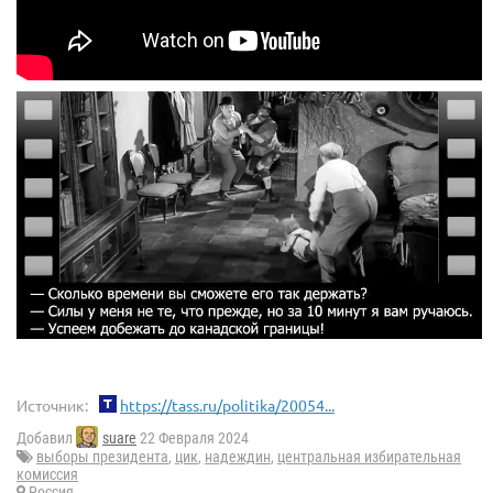
Источник:
https://tass.ru/politika/20054...
Добавил
suare
22 Февраля 2024
выборы президента
,
цик
,
надеждин
,
центральная избирательная
комиссия
Россия