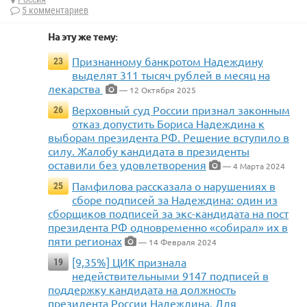
5 комментариев
На эту же тему:
Признанному банкротом Надеждину
23
выделят 311 тысяч рублей в месяц на
лекарства
— 12 Октября 2025
Верховный суд России признал законным
26
отказ допустить Бориса Надеждина к
выборам президента РФ. Решение вступило в
силу. Жалобу кандидата в президенты
оставили без удовлетворения
— 4 Марта 2024
Памфилова рассказала о нарушениях в
25
сборе подписей за Надеждина: один из
сборщиков подписей за экс-кандидата на пост
президента РФ одновременно «собирал» их в
пяти регионах
— 14 Февраля 2024
[9,35%] ЦИК признала
19
недействительными 9147 подписей в
поддержку кандидата на должность
президента России Надеждина. Для