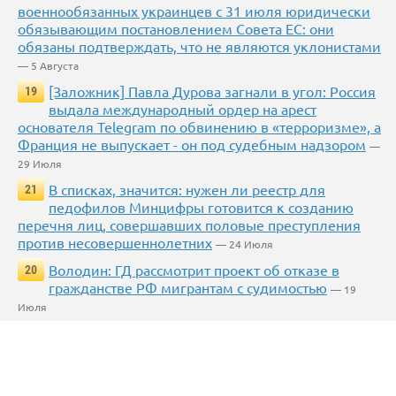
военнообязанных украинцев с 31 июля юридически
обязывающим постановлением Совета ЕС: они
обязаны подтверждать, что не являются уклонистами
— 5 Августа
[Заложник] Павла Дурова загнали в угол: Россия
19
выдала международный ордер на арест
основателя Telegram по обвинению в «терроризме», а
Франция не выпускает - он под судебным надзором
—
29 Июля
В списках, значится: нужен ли реестр для
21
педофилов Минцифры готовится к созданию
перечня лиц, совершавших половые преступления
против несовершеннолетних
— 24 Июля
Володин: ГД рассмотрит проект об отказе в
20
гражданстве РФ мигрантам с судимостью
— 19
Июля
Верховный суд РФ утвердил порядок сноса
68
самовольных построек
— 3 Июля