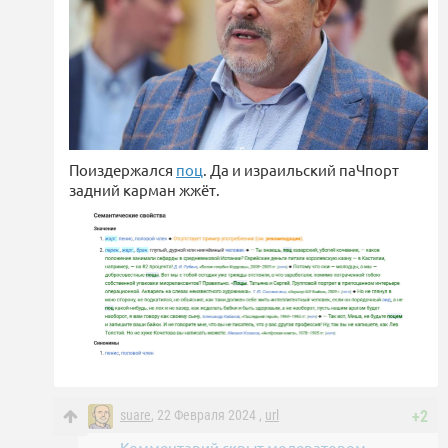
Поиздержался
поц
. Да и израильский паЧпорт
задний карман жжёт.
suare
, 22 Февраля 2024 ,
url
+2
Комментарий скрыт модератором.