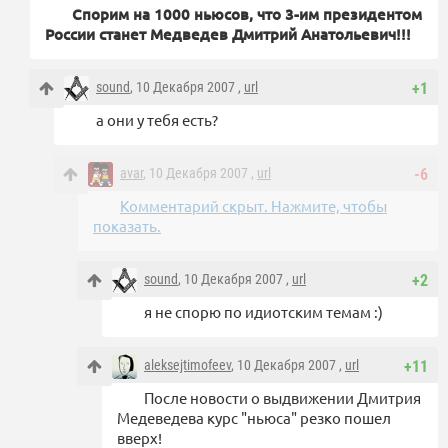
Спорим на 1000 ньюсов, что 3-им президентом
России станет Медведев Дмитрий Анатольевич!!!
sound
, 10 Декабря 2007 ,
url
+1
а они у тебя есть?
avar
, 10 Декабря 2007 ,
url
-6
Комментарий скрыт. Нажмите, чтобы
показать.
sound
, 10 Декабря 2007 ,
url
+2
я не спорю по идиотским темам :)
aleksejtimofeev
, 10 Декабря 2007 ,
url
+11
После новости о выдвижении Дмитрия
Медеведева курс "ньюса" резко пошел
вверх!