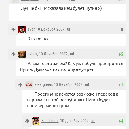
Лучше бы ЕР сказала кем будет Путин :-)
avar
, 10 Декабря 2007 ,
url
0
Это точно.
uzbek
, 10 Декабря 2007 ,
url
+5
А вам то это зачем? Как уж нибудь пристроится
Путин. Думаю, что с голоду не умрет.
alex_green
, 10 Декабря 2007 ,
url
+1
Просто мне кажется возможен переход в
парламентской республики. Путин будет
премьер-министром.
Fatal_error
, 10 Декабря 2007 ,
url
+4