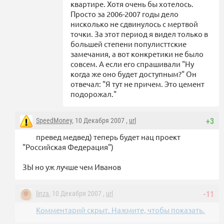
квартире. Хотя очень бы хотелось.
Просто за 2006-2007 годы дело
нисколько не сдвинулось с мертвой
точки. За этот период я видел только в
большей степени популисттские
замечания, а вот конкретики не было
совсем. А если его спрашивали "Ну
когда же оно будет доступным?" Он
отвечал: "Я тут не причем. Это цемент
подорожал."
SpeedMoney
, 10 Декабря 2007 ,
url
+3
превед медвед) теперь будет нац проект
"Российская Федерация")
ЗЫ но уж лучше чем Иванов
linza
, 10 Декабря 2007 ,
url
-11
Комментарий скрыт. Нажмите, чтобы показать.