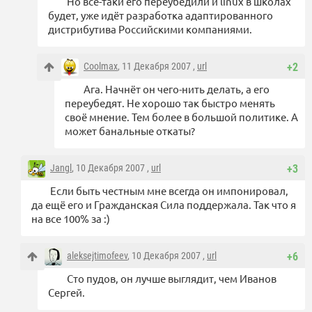
Но всё-таки его переубедили и linux в школах
будет, уже идёт разработка адаптированного
дистрибутива Российскими компаниями.
Coolmax
, 11 Декабря 2007 ,
url
+2
Ага. Начнёт он чего-нить делать, а его
переубедят. Не хорошо так быстро менять
своё мнение. Тем более в большой политике. А
может банальные откаты?
Jangl
, 10 Декабря 2007 ,
url
+3
Если быть честным мне всегда он импонировал,
да ещё его и Гражданская Сила поддержала. Так что я
на все 100% за :)
aleksejtimofeev
, 10 Декабря 2007 ,
url
+6
Сто пудов, он лучше выглядит, чем Иванов
Сергей.