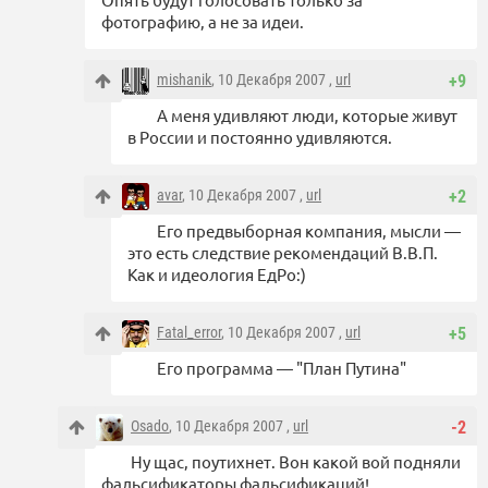
фотографию, а не за идеи.
mishanik
, 10 Декабря 2007 ,
url
+9
А меня удивляют люди, которые живут
в России и постоянно удивляются.
avar
, 10 Декабря 2007 ,
url
+2
Его предвыборная компания, мысли —
это есть следствие рекомендаций В.В.П.
Как и идеология ЕдРо:)
Fatal_error
, 10 Декабря 2007 ,
url
+5
Его программа — "План Путина"
Osado
, 10 Декабря 2007 ,
url
-2
Ну щас, поутихнет. Вон какой вой подняли
фальсификаторы фальсификаций!