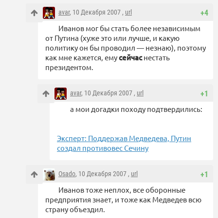
avar
, 10 Декабря 2007 ,
url
+4
Иванов мог бы стать более независимым
от Путина (хуже это или лучше, и какую
политику он бы проводил — незнаю), поэтому
как мне кажется, ему
сейчас
нестать
президентом.
avar
, 10 Декабря 2007 ,
url
+1
а мои догадки походу подтвердились:
Эксперт: Поддержав Медведева, Путин
создал противовес Сечину
Osado
, 10 Декабря 2007 ,
url
+1
Иванов тоже неплох, все оборонные
предприятия знает, и тоже как Медведев всю
страну объездил.