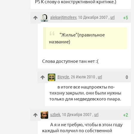
PS К слову о конструктивной критике.)
aleksejtimofeev
, 10 Декабря 2007 ,
url
+5
"Жилье"(правильное
название)
Слова доступное там нет :(
Bicycle
, 26 Июля 2010 ,
url
0
в итоге все нацпроекты по-
тихому закрыли. они были нужны
только для медведевского пиара.
uzbek
, 10 Декабря 2007 ,
url
+2
А я и не требую, чтобы в этом году
каждый получил по собственной