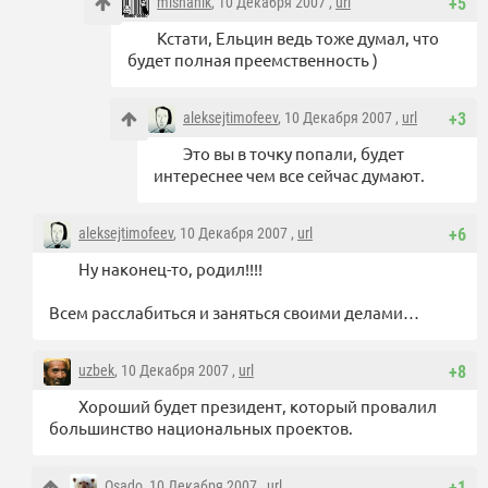
mishanik
, 10 Декабря 2007 ,
url
+5
Кстати, Ельцин ведь тоже думал, что
будет полная преемственность )
aleksejtimofeev
, 10 Декабря 2007 ,
url
+3
Это вы в точку попали, будет
интереснее чем все сейчас думают.
aleksejtimofeev
, 10 Декабря 2007 ,
url
+6
Ну наконец-то, родил!!!!
Всем расслабиться и заняться своими делами…
uzbek
, 10 Декабря 2007 ,
url
+8
Хороший будет президент, который провалил
большинство национальных проектов.
Osado
, 10 Декабря 2007 ,
url
+1