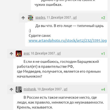
чужих ошибках.
spades
, 11 Декабря 2007 ,
url
+2
Да вы что. В его лице — типичный царь
:)
Судите сами:
www.artandphoto.ru/stock/art2/232/3391.jpg
avar
, 10 Декабря 2007 ,
url
+1
Если я не ошибаюсь, господин Барщевский
работал(ет) в правительстве РФ,
где Медведев, получается, является его прямым
начальником?
mishanik
, 10 Декабря 2007 ,
url
+4
В России есть такое магическое место, где
люди, как правило, меняются до неузнаваемости.
Кремль, называется.