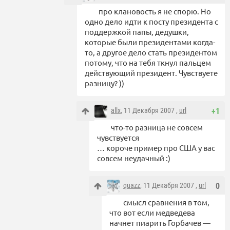
про клановость я не спорю. Но
одно дело идти к посту президента с
поддержкой папы, дедушки,
которые были президентами когда-
то, а другое дело стать президентом
потому, что на тебя ткнул пальцем
действующий президент. Чувствуете
разницу? ))
allx
, 11 Декабря 2007 ,
url
+1
что-то разница не совсем
чувствуется
… короче пример про США у вас
совсем неудачный :)
quazz
, 11 Декабря 2007 ,
url
0
смысл сравнения в том,
что вот если медведева
начнет пиарить Горбачев —