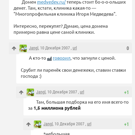
Домен
medvedev.ru/
теперь стоит бо-о-о-ольших
денег. Там, кстати, клиника какая-то —
"Многопрофильная клиника Игоря Медведева".
Интересно, перекупят? Думаю, цена домена
примерно равна цене самой клиники.
Jangl
, 10 Декабря 2007 ,
url
0
А кто-то
говорил
, что загнули с ценой.
Срубит ли паренёк свои денежеки, ставим ставки
господа :)
Jangl
, 10 Декабря 2007 ,
url
+1
Там, большая подборка на его имя всего-то
за
1,5 миллиона рублей
Jangl
, 10 Декабря 2007 ,
url
+1
*небольшая