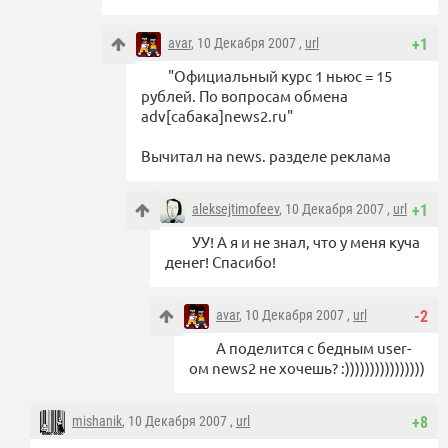
avar
, 10 Декабря 2007 ,
url
+1
"Официальный курс 1 ньюс = 15
рублей. По вопросам обмена
adv[сабака]news2.ru"
Вычитал на news. разделе реклама
aleksejtimofeev
, 10 Декабря 2007 ,
url
+1
УУ! А я и не знал, что у меня куча
денег! Спасибо!
avar
, 10 Декабря 2007 ,
url
-2
А поделится с бедным user-
ом news2 не хочешь? :))))))))))))))))
mishanik
, 10 Декабря 2007 ,
url
+8