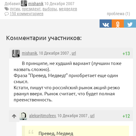
Добавил
mishanik
10 Декабря 2007
путин
,
президент
,
выборы
,
медведев
150 комментариев
проблема (1)
Комментарии участников:
mishanik
, 10 Декабря 2007 ,
url
+13
В принципе, не худший вариант (лучшим тоже
назвать сложно).
Фраза "Превед, Медвед!" приобретает еще один
смысл.
Кстати, пишут что российский рынок акций резко
рванул вверх. Рынок считает, что будет полная
преемственность.
aleksejtimofeev
, 10 Декабря 2007 ,
url
+12
Превед, Медвед