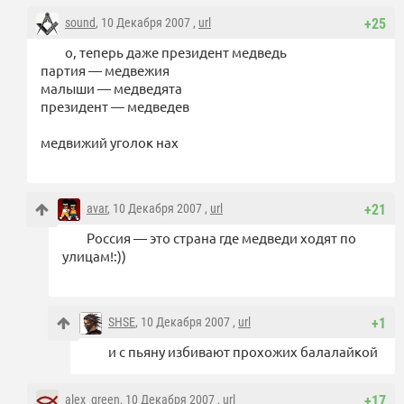
sound
, 10 Декабря 2007 ,
url
+25
о, теперь даже президент медведь
партия — медвежия
малыши — медведята
президент — медведев
медвижий уголок нах
avar
, 10 Декабря 2007 ,
url
+21
Россия — это страна где медведи ходят по
улицам!:))
SHSE
, 10 Декабря 2007 ,
url
+1
и с пьяну избивают прохожих балалайкой
alex_green
, 10 Декабря 2007 ,
url
+17