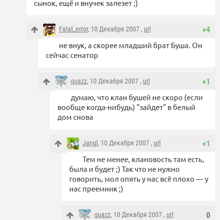
сынок, ещё и внучек залезет ;)
Fatal_error
, 10 Декабря 2007 ,
url
+4
не внук, а скорее младший брат Буша. Он
сейчас сенатор
quazz
, 10 Декабря 2007 ,
url
+1
думаю, что клан бушей не скоро (если
вообще когда-нибудь) "зайдет" в белый
дом снова
Jangl
, 10 Декабря 2007 ,
url
+1
Тем не менее, клановость там есть,
была и будет ;) Так что не нужно
говорить, мол опять у нас всё плохо — у
нас преемник ;)
quazz
, 10 Декабря 2007 ,
url
0