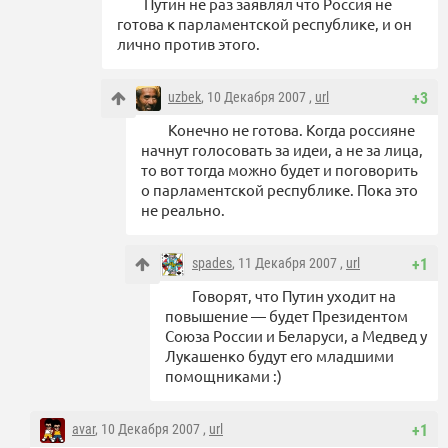
Путин не раз заявлял что Россия не
готова к парламентской республике, и он
лично против этого.
uzbek
, 10 Декабря 2007 ,
url
+3
Конечно не готова. Когда россияне
начнут голосовать за идеи, а не за лица,
то вот тогда можно будет и поговорить
о парламентской республике. Пока это
не реально.
spades
, 11 Декабря 2007 ,
url
+1
Говорят, что Путин уходит на
повышение — будет Президентом
Союза России и Беларуси, а Медвед у
Лукашенко будут его младшими
помощниками :)
avar
, 10 Декабря 2007 ,
url
+1