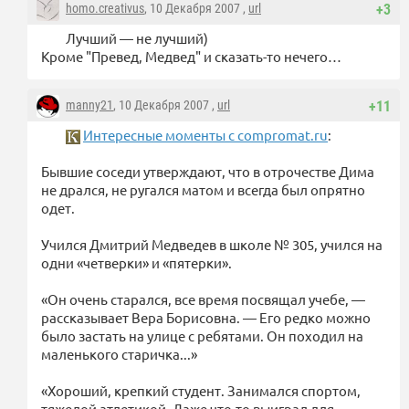
homo.creativus
, 10 Декабря 2007 ,
url
+3
Лучший — не лучший)
Кроме "Превед, Медвед" и сказать-то нечего…
manny21
, 10 Декабря 2007 ,
url
+11
Интересные моменты с compromat.ru
:
Бывшие соседи утверждают, что в отрочестве Дима
не дрался, не ругался матом и всегда был опрятно
одет.
Учился Дмитрий Медведев в школе № 305, учился на
одни «четверки» и «пятерки».
«Он очень старался, все время посвящал учебе, —
рассказывает Вера Борисовна. — Его редко можно
было застать на улице с ребятами. Он походил на
маленького старичка...»
«Хороший, крепкий студент. Занимался спортом,
тяжелой атлетикой. Даже что-то выиграл для