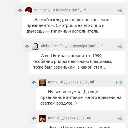
manny21
, 10 Декабря 2007 ,
url
+6
На мой взгляд, выглядит он совсем не
президентом. Смотришь на его лицо и
думаешь — типичный исполнитель.
aleksejtimofeev
, 10 Декабря 2007 ,
url
+5
А вы Путина вспомните в 1999,
особенно рядом с высоким Ельциным,
тоже был сереньким, а какой стал…
uzbek
, 10 Декабря 2007 ,
url
+12
Ну так возмужал. Да еще
правильное питание, много времени на
свежем воздухе. :)
avar
, 10 Декабря 2007 ,
url
+5
Думаю Путин учится на своих и