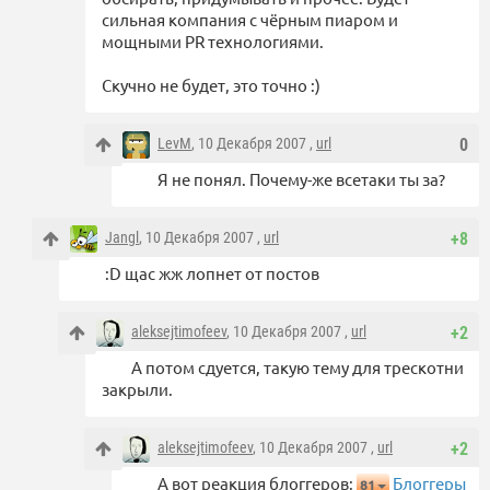
сильная компания с чёрным пиаром и
мощными PR технологиями.
Скучно не будет, это точно :)
LevM
, 10 Декабря 2007 ,
url
0
Я не понял. Почему-же всетаки ты за?
Jangl
, 10 Декабря 2007 ,
url
+8
:D щас жж лопнет от постов
aleksejtimofeev
, 10 Декабря 2007 ,
url
+2
А потом сдуется, такую тему для трескотни
закрыли.
aleksejtimofeev
, 10 Декабря 2007 ,
url
+2
А вот реакция блоггеров:
Блоггеры
81