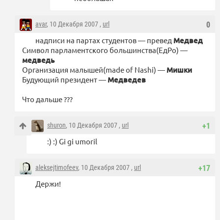
avar
, 10 Декабря 2007 ,
url
0
надписи на партах студентов — превед
Медвед
Символ парламентского большинства(ЕдРо) —
медведь
Организация малышей(made of Nashi) —
Мишки
Будующий президент —
Медведев
Что дальше ???
shuron
, 10 Декабря 2007 ,
url
+1
:) :) Gi gi umoril
aleksejtimofeev
, 10 Декабря 2007 ,
url
+17
Держи!