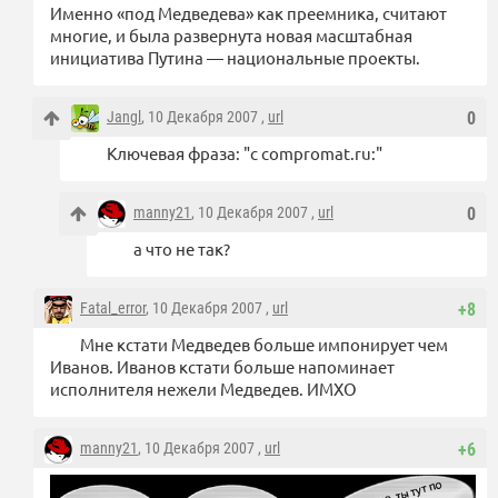
Именно «под Медведева» как преемника, считают
многие, и была развернута новая масштабная
инициатива Путина — национальные проекты.
Jangl
, 10 Декабря 2007 ,
url
0
Ключевая фраза: "с compromat.ru:"
manny21
, 10 Декабря 2007 ,
url
0
а что не так?
Fatal_error
, 10 Декабря 2007 ,
url
+8
Мне кстати Медведев больше импонирует чем
Иванов. Иванов кстати больше напоминает
исполнителя нежели Медведев. ИМХО
manny21
, 10 Декабря 2007 ,
url
+6