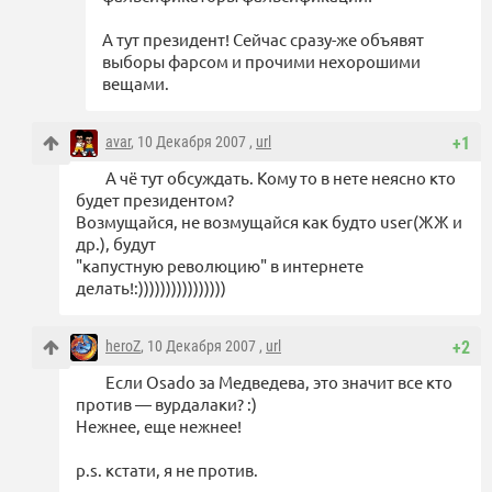
А тут президент! Сейчас сразу-же объявят
выборы фарсом и прочими нехорошими
вещами.
avar
, 10 Декабря 2007 ,
url
+1
А чё тут обсуждать. Кому то в нете неясно кто
будет президентом?
Возмущайся, не возмущайся как будто user(ЖЖ и
др.), будут
"капустную революцию" в интернете
делать!:))))))))))))))))
heroZ
, 10 Декабря 2007 ,
url
+2
Если Osado за Медведева, это значит все кто
против — вурдалаки? :)
Нежнее, еще нежнее!
p.s. кстати, я не против.