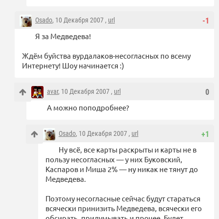
Osado
, 10 Декабря 2007 ,
url
-1
Я за Медведева!
Ждём буйства вурдалаков-несогласных по всему
Интернету! Шоу начинается :)
avar
, 10 Декабря 2007 ,
url
0
А можно поподробнее?
Osado
, 10 Декабря 2007 ,
url
+1
Ну всё, все карты раскрыты и карты не в
пользу несогласных — у них Буковский,
Каспаров и Миша 2% — ну никак не тянут до
Медведева.
Поэтому несогласные сейчас будут стараться
всячески принизить Медведева, всячески его
обсирать, придумывать и прочее. Будет