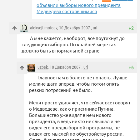
объявили выборы нового президента
Медведева состоявшимися
aleksejtimofeev
, 10 Декабря 2007 ,
url
+2
А мне кажется, наоборот, все поутихнут до
следующих выборов. По крайней мере так
должно быть в нормальной стране.
uzbek
, 10 Декабря 2007 ,
url
+6
Главное нам в болото не попасть. Лучше
мелкие шаги вперед, чтобы потом опять
резких потрясений не было.
Меня просто удивляет, что сейчас все говорят
о Медведеве, как о приемнике Путина.
Большинство уже видят в нем нового
президента, в ведь никто не слышал и не
видел его предвыборной программы, не
видел его мыслей по обустройству россии.
Опять будут голосовать только за