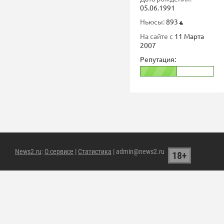
05.06.1991
Ньюсы:
893
На сайте с
11 Марта
2007
Репутация:
News2.ru
:
О сервисе
|
Статистика
| admin@news2.ru
18+