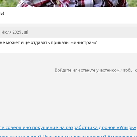
ь!
1 Июля 2025 ,
url
не может ещё отдавать приказы министрам?
Войдите
или
станьте участником
, чтобы
ге совершено покушение на разработчика дронов «Упырь»
рике умные люди? Неужели мы деградируем? Американцы 