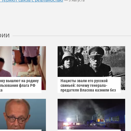
— 5 Августа
рии
нку вышлют на родину
Нацисты звали его русской
ользования флага РФ
свиньей: почему генерала-
ка
предателя Власова казнили без
публичного суда