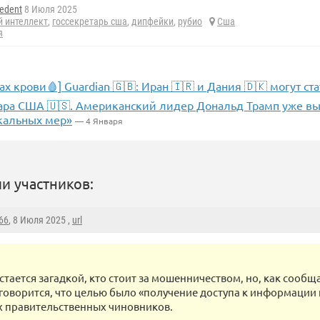
edent
8 Июля 2025
й интеллект
,
госсекретарь сша
,
дипфейки
,
рубио
Сша
я
пах крови🩸] Guardian 🇬🇧: Иран 🇮🇷 и Дания 🇩🇰 могут 
ара США 🇺🇸. Американский лидер Дональд Трамп уже в
кальных мер»
— 4 Января
и участников:
66
, 8 Июля 2025 ,
url
стается загадкой, кто стоит за мошенничеством, но, как сообща
говорится, что целью было «получение доступа к информации 
 правительственных чиновников.