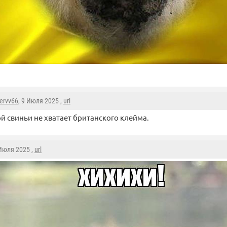
ervv66
, 9 Июля 2025 ,
url
ой свиньи не хватает британского клейма.
 Июля 2025 ,
url