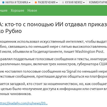
НАУКА И ТЕХНИКА
РАЗВЛЕЧЕНИЯ
КУХНЯ NEWS2
КОММЕНТАРИ
чшее
Хорошее
Новое
: кто-то с помощью ИИ отдавал прика
ко Рубио
ошенник использовал искусственный интеллект, чтобы выдать
био, связавшись по меньшей мере с пятью высокопоставленн
 8 июля, объявили в Госдепартаменте, пишет Washington Post.
равлял поддельные голосовые сообщения и тексты, имитирую
 различным лицам, включая трех министров, губернатора США 
к «оставлял голосовые сообщения на Signal по меньшей мер
екстовые сообщения, приглашая других общаться на платформ
тается загадкой, кто стоит за мошенничеством, но, как сообщае
о целью было «получение доступа к информации или счетам» 
енных чиновников.
ttps://eadaily.com/ru/news/20...