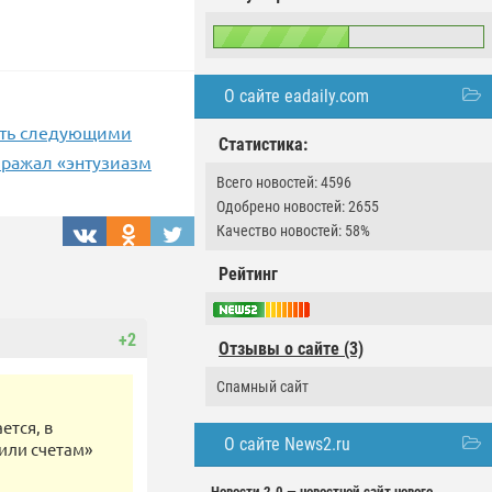
О сайте eadaily.com
стать следующими
Статистика:
ыражал «энтузиазм
Всего новостей: 4596
Одобрено новостей: 2655
Качество новостей: 58%
Рейтинг
+2
Отзывы о сайте (3)
Спамный сайт
ется, в
О сайте News2.ru
или счетам»
Новости 2.0 — новостной сайт нового