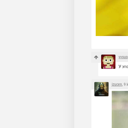
vvsup
У эт
jzucen
, 9