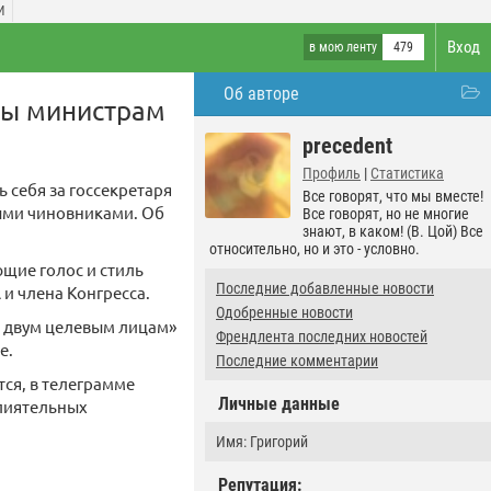
И
Вход
в мою ленту
479
Об авторе
зы министрам
precedent
Профиль
|
Статистика
 себя за госсекретаря
Все говорят, что мы вместе!
ыми чиновниками. Об
Все говорят, но не многие
знают, в каком! (В. Цой) Все
относительно, но и это - условно.
щие голос и стиль
Последние добавленные новости
и члена Конгресса.
Одобренные новости
е двум целевым лицам»
Френдлента последних новостей
е.
Последние комментарии
тся, в телеграмме
Личные данные
влиятельных
Имя: Григорий
Репутация: