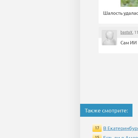
Шалость удалас
bastaX
, 1
Сам ИИ 
Также смотрите:
В Екатеринбур
17
Есть ли в Аме
15