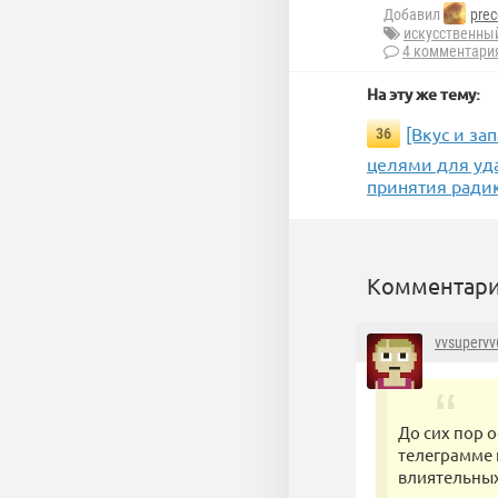
Добавил
prec
искусственны
4 комментари
На эту же тему:
[Вкус и за
36
целями для уд
принятия ради
Комментари
vvsupervv
До сих пор о
телеграмме 
влиятельных