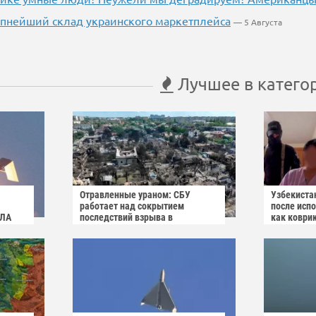
пнейший склад украинского маркетплейса
— 5 Августа
Лучшее в катего
Отравленные ураном: СБУ
Узбекиста
работает над сокрытием
после исп
ПЛА
последствий взрыва в
как коври
Вишнёвом