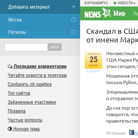
КОРОНАВИРУС
НОВОСТИ
Добавить материал
Мир
Лу
Метки
Скандал в США
Регионы
от имени Мар
Неизвестный м
отметили
25
США Марко Ру
этом сегодня,
Последние комментарии
человек
в архиве
Читайте новости в телеграм
Мошенник отп
письма Рубио,
Сообщить об ошибке
Злоумышленни
Топ сайтов
и отправлял т
Забаненные участники
До сих пор ос
Правила
говорится, чт
Частые вопросы
правительств
Ночная тема
Источник:
h