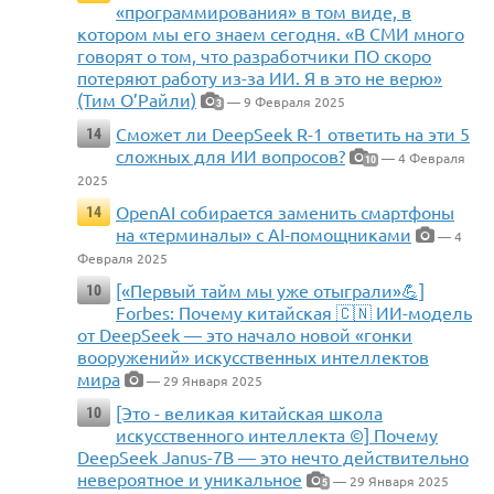
«программирования» в том виде, в
котором мы его знаем сегодня. «В СМИ много
говорят о том, что разработчики ПО скоро
потеряют работу из-за ИИ. Я в это не верю»
(Тим О’Райли)
— 9 Февраля 2025
3
Сможет ли DeepSeek R-1 ответить на эти 5
14
сложных для ИИ вопросов?
— 4 Февраля
10
2025
OpenAI собирается заменить смартфоны
14
на «терминалы» с AI-помощниками
— 4
Февраля 2025
[«Первый тайм мы уже отыграли»💪]
10
Forbes: Почему китайская 🇨🇳 ИИ-модель
от DeepSeek — это начало новой «гонки
вооружений» искусственных интеллектов
мира
— 29 Января 2025
[Это - великая китайская школа
10
искусственного интеллекта ©] Почему
DeepSeek Janus-7B — это нечто действительно
невероятное и уникальное
— 29 Января 2025
5