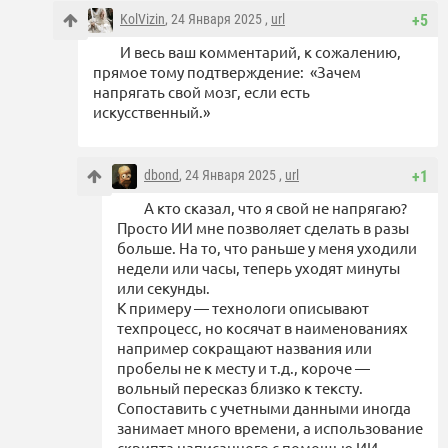
KolVizin
, 24 Января 2025 ,
url
+5
И весь ваш комментарий, к сожалению,
прямое тому подтверждение: «Зачем
напрягать свой мозг, если есть
искусственный.»
dbond
, 24 Января 2025 ,
url
+1
А кто сказал, что я свой не напрягаю?
Просто ИИ мне позволяет сделать в разы
больше. На то, что раньше у меня уходили
недели или часы, теперь уходят минуты
или секунды.
К примеру — технологи описывают
техпроцесс, но косячат в наименованиях
например сокращают названия или
пробелы не к месту и т.д., короче —
вольный пересказ близко к тексту.
Сопоставить с учетными данными иногда
занимает много времени, а использование
скрипта написанного с помощью ИИ