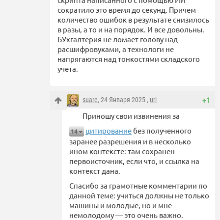
сократило это время до секунд. Причем
количество ошибок в результате снизилось
в разы, а то и на порядок. И все довольны.
БУхгалтерия не ломает голову над
расшифровуками, а технологи не
напрягаются над тонкостями складского
учета.
suare
, 24 Января 2025 ,
url
+1
Приношу свои извинения за
цитирование
без полученного
14
заранее разрешения и в несколько
ином контексте: там сохранен
первоисточник, если что, и ссылка на
контекст дана.
Спасибо за грамотные комментарии по
данной теме: учиться должны не только
машины и молодые, но и мне —
немолодому — это очень важно.