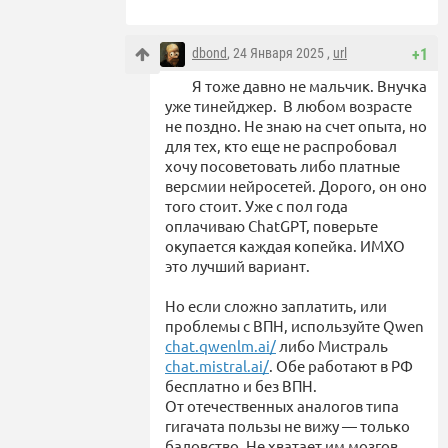
dbond
, 24 Января 2025 ,
url
+1
Я тоже давно не мальчик. Внучка
уже тинейджер. В любом возрасте
не поздно. Не знаю на счет опыта, но
для тех, кто еще не распробовал
хочу посоветовать либо платные
версмии нейросетей. Дорого, он оно
того стоит. Уже с пол года
оплачиваю ChatGPT, поверьте
окупается каждая копейка. ИМХО
это лучший вариант.
Но если сложно заплатить, или
проблемы с ВПН, используйте Qwen
chat.qwenlm.ai/
либо Мистраль
chat.mistral.ai/
. Обе работают в РФ
бесплатно и без ВПН.
От отечественных аналогов типа
гигачата пользы не вижу — только
баловство. Не хватает им мозгов.