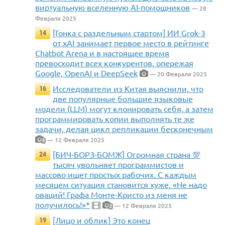
виртуальную вселенную AI-помощников
— 28
Февраля 2025
[Гонка с раздельным стартом] ИИ Grok-3
14
от xAI занимает первое место в рейтинге
Chatbot Arena и в настоящее время
превосходит всех конкурентов, опережая
Google, OpenAI и DeepSeek
— 20 Февраля 2025
Исследователи из Китая выяснили, что
16
две популярные большие языковые
модели (LLM) могут клонировать себя, а затем
программировать копии выполнять те же
задачи, делая цикл репликации бесконечным
— 12 Февраля 2025
5
[БИЧ-БОРЗ-БОМЖ] Огромная страна 💯
24
тысяч увольняет программистов и
массово ищет простых рабочих. С каждым
месяцем ситуация становится хуже. «Не надо
оваций! Графа Монте-Кристо из меня не
получилось!»*
— 12 Февраля 2025
2
[Лицо и облик] Это конец
19