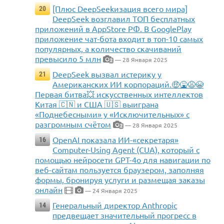
[Плюс DeepSeekизация всего мира]
20
DeepSeek возглавил ТОП бесплатных
приложений в AppStore РФ. В GooglePlay
приложение чат-бота входит в топ-10 самых
популярных, а количество скачиваний
превысило 5 млн
— 28 Января 2025
2
DeepSeek вызвал истерику у
21
Американских ИИ корпораций.🤑🤮😩😭
Первая битва💥 искусственных интеллектов
Китая 🇨🇳 и США 🇺🇸 выиграна
«Поднебесными» у «Исключительных» с
разгромным счётом
— 28 Января 2025
2
OpenAI показала ИИ-«секретаря»
16
Computer-Using Agent (CUA), который с
помощью нейросети GPT-4o для навигации по
веб-сайтам пользуется браузером, заполняя
формы, бронируя услуги и размещая заказы
онлайн
— 24 Января 2025
Генеральный директор Anthropic
14
предвещает значительный прогресс в