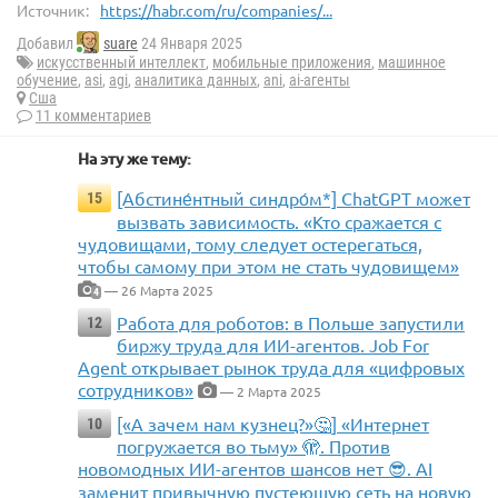
Источник:
https://habr.com/ru/companies/...
Добавил
suare
24 Января 2025
искусственный интеллект
,
мобильные приложения
,
машинное
обучение
,
asi
,
agi
,
аналитика данных
,
ani
,
ai-агенты
Сша
11 комментариев
На эту же тему:
[Абстине́нтный синдро́м*] ChatGPT может
15
вызвать зависимость. «Кто сражается с
чудовищами, тому следует остерегаться,
чтобы самому при этом не стать чудовищем»
— 26 Марта 2025
4
Работа для роботов: в Польше запустили
12
биржу труда для ИИ-агентов. Job For
Agent открывает рынок труда для «цифровых
сотрудников»
— 2 Марта 2025
[«А зачем нам кузнец?»🤔] «Интернет
10
погружается во тьму» 🫣. Против
новомодных ИИ-агентов шансов нет 😎. AI
заменит привычную пустеющую сеть на новую