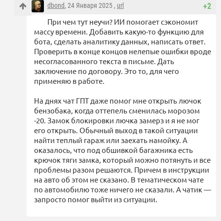
dbond
, 24 Января 2025 ,
url
+2
При чем тут неучи? ИИ помогает сэкономит
массу времени. Добавить какую-то функцию для
бота, сделать аналитику данных, написать ответ.
Проверить в конце концов нелепые ошибки вроде
несогласованного текста в письме. Дать
заключение по договору. Это то, для чего
применяю в работе.
На днях чат ГПТ даже помог мне открыть лючок
бензобака, когда оттепель сменилась морозом
-20. Замок блокировки лючка замерз и я не мог
его открыть. Обычный выход в такой ситуации
найти теплый гараж или заехать намойку. А
оказалось, что под обшивкой багажника есть
крючок тяги замка, который можно потянуть и все
проблемы разом решаются. Причем в инструкции
на авто об этом не сказано. В тематическом чате
по автомобилю тоже ничего не сказали. А чатик —
запросто помог выйти из ситуации.