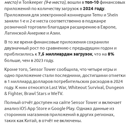
место)
и Tonkeeper
(9-е место)
, вошли в
топ-10
финансовых
приложений по количеству загрузок в
2024 году
.
Приложения для электронной коммерции Temu и Shein
заняли 1-е и 2-е места соответственно в поджанре
розничной торговли благодаря расширению в Европе,
Латинской Америке и Азии.
В то же время финансовые приложения сохранили
двузначный рост по сравнению с предыдущим годом и
приблизились к
7,5 миллиардам загрузок
, что на
8%
больше, чем в 2023 году.
Кроме того, Sensor Tower сообщила, что четыре игры и
одно приложение стали последними, достигшими отметки
в 1 миллиард долларов потребительских расходов в 2024
году. К ним относятся Last War, Whiteout Survival, Dungeon
& Fighter, Brawl Stars и WeTV.
Полный отчёт доступен на сайте Sensor Tower и включает
анализ iOS App Store и Google Play. Однако данные из
сторонних магазинов приложений в других регионах,
таких как Китай, в отчёт не включены.