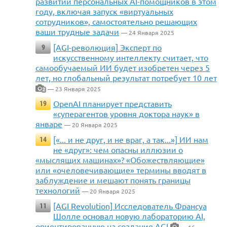
развитии персональных AI-помощников в этом
году, включая запуск «виртуальных
сотрудников», самостоятельно решающих
ваши трудные задачи
— 24 Января 2025
[AGI-революция] Эксперт по
9
искусственному интеллекту считает, что
самообучаемый ИИ будет изобретен через 5
лет, но глобальный результат потребует 10 лет
— 23 Января 2025
2
OpenAI планирует представить
19
«суперагентов уровня доктора наук» в
январе
— 20 Января 2025
[«... и не друг, и не враг, а так...»] ИИ нам
14
не «друг»: чем опасны иллюзии о
«мыслящих машинах»? «Обожествляющие»
или «очеловечивающие» термины вводят в
заблуждение и мешают понять границы
технологий
— 20 Января 2025
[AGI Revolution] Исследователь Франсуа
11
Шолле основал новую лабораторию AI,
ориентированную на создание AGI