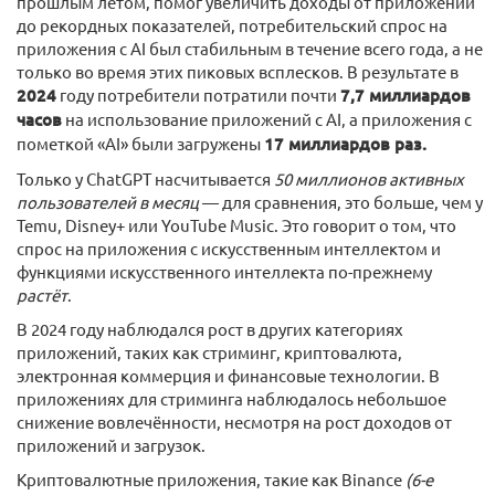
прошлым летом, помог увеличить доходы от приложений
до рекордных показателей, потребительский спрос на
приложения с AI был стабильным в течение всего года, а не
только во время этих пиковых всплесков. В результате в
2024
году потребители потратили почти
7,7 миллиардов
часов
на использование приложений с AI, а приложения с
пометкой «AI» были загружены
17 миллиардов раз.
Только у ChatGPT насчитывается
50 миллионов активных
пользователей в месяц
— для сравнения, это больше, чем у
Temu, Disney+ или YouTube Music. Это говорит о том, что
спрос на приложения с искусственным интеллектом и
функциями искусственного интеллекта по-прежнему
растёт
.
В 2024 году наблюдался рост в других категориях
приложений, таких как стриминг, криптовалюта,
электронная коммерция и финансовые технологии. В
приложениях для стриминга наблюдалось небольшое
снижение вовлечённости, несмотря на рост доходов от
приложений и загрузок.
Криптовалютные приложения, такие как Binance
(6-е