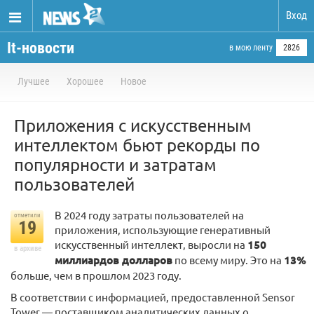
Вход
It-новости
в мою ленту
2826
Лучшее
Хорошее
Новое
Приложения с искусственным
интеллектом бьют рекорды по
популярности и затратам
пользователей
В 2024 году затраты пользователей на
отметили
19
приложения, использующие генеративный
искусственный интеллект, выросли на
150
в архиве
миллиардов долларов
по всему миру. Это на
13%
больше, чем в прошлом 2023 году.
В соответствии с информацией, предоставленной Sensor
Tower — поставщиком аналитических данных о