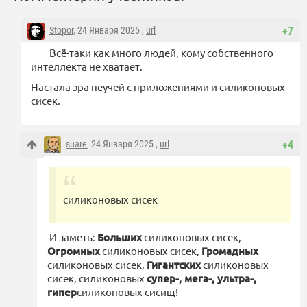
Stopor
, 24 Января 2025 ,
url
+7
Всё-таки как много людей, кому собственного
интеллекта не хватает.
Настала эра неучей с приложениями и силиконовых
сисек.
suare
, 24 Января 2025 ,
url
+4
силиконовых сисек
И заметь:
Больших
силиконовых сисек,
Огромных
силиконовых сисек,
Громадных
силиконовых сисек,
Гигантских
силиконовых
сисек, силиконовых
супер-, мега-, ультра-,
гипер
силиконовых сисищ!