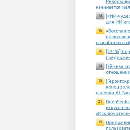
Революцио
начинается мал
[«ИИ-чудес
14
для ИИ-аг
«Восстание
16
включающа
разработки в с
[241%] Спр
16
предложен
[Тёмная ст
14
отношении
[Геронтокр
18
конец зол
палочки AI. Зан
DeepSeek 
21
искусстве
«Исключительн
Приложени
19
пользоват