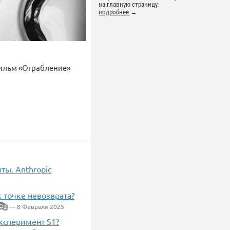
на главную страницу.
подробнее
→
ильм «Ограбление»
ты. Anthropic
 точке невозврата?
— 8 Февраля 2025
2
эксперимент S1?