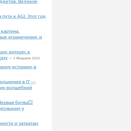
джетов. Великое
пути к AGI. Этот год
 картина,
ные ограничения, и
рос интерес к
тому
— 3 Февраля 2025
орону истории» в
ольнения в IT —
маху волшебной
Первая битва💥
бесными» у
ности и затратам