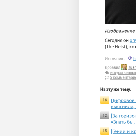
Изображение 
Сегодня он
оп
(The Heist), 
Источник:
h
Добавил
suar
искусственны
5 комментари
На эту же тему:
Цифровое 
16
выяснила,
[За горизо
12
«Знать бы,
[Гении и к
15