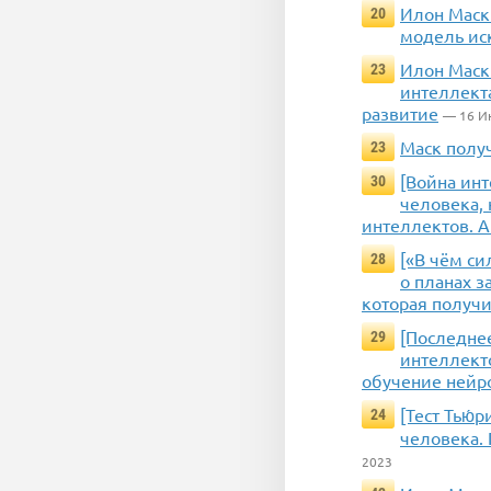
Илон Маск
20
модель иск
Илон Маск
23
интеллекта
развитие
— 16 И
Маск полу
23
[Война ин
30
человека, 
интеллектов. А
[«В чём с
28
о планах з
которая получи
[Последне
29
интеллект
обучение нейр
[Тест Тью́
24
человека.
2023