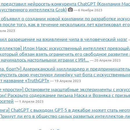
 представил нейросеть-конкурента ChatGPT (Компания Мас
усственного интеллекта Grok)
— 6 Ноября 2023
 объявил о создании новой компании по разработке искус
 после того, как в течение нескольких лет критиковал ег
юля 2023
чил разрешение на вживление чипа в человеческий мозг
теллектов] Илон Маск: искусственный интеллект превзошё
который обязан взять ограничить его свободное развитие 
 начиналось настольными играми с ИИ...
— 20 Апреля 2023
ила, брат?»] Американский миллиардер и предпринимател
апустить свою «честную» линейку чат-бота с искусственны
т название «TruthGPT»
— 19 Апреля 2023
е «прости»] Остановите масштабные эксперименты с искус
ом! Раскрыто содержание письма Маска и Возняка с призы
осетей
— 1 Апреля 2023
ринга] ChatGPT с выходом GPT-5 в декабре может стать не
 Примут ли его в общество самых развитых интеллектов-л