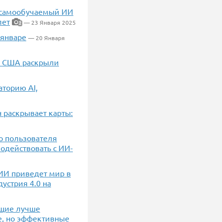
о самообучаемый ИИ
лет
— 23 Января 2025
2
 январе
— 20 Января
 В США раскрыли
аторию AI,
 раскрывает карты:
го пользователя
одействовать с ИИ-
 ИИ приведет мир в
устрия 4.0 на
ющие лучше
ые, но эффективные