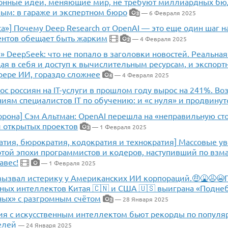
нные идеи, меняющие мир, не требуют миллиардных бю
ым: в гараже и экспертном бюро
— 6 Февраля 2025
3
а»] Почему Deep Research от OpenAI — это еще один шаг на 
ентов обещает быть жарким
— 4 Февраля 2025
2
» DeepSeek: что не попало в заголовки новостей. Реальная
я в себя и доступ к вычислительным ресурсам, и экспорт
фере ИИ, гораздо сложнее
— 4 Февраля 2025
4
ос россиян на IT-услуги в прошлом году вырос на 241%. Воз
иям специалистов IT по обучению: и «с нуля» и продвину
орона] Сэм Альтман: OpenAI перешла на «неправильную ст
 открытых проектов
— 1 Февраля 2025
3
атия, бюрократия, кодократия и технократия] Массовые ув
отой эпохи программистов и кодеров, наступивший по вз
авес!
— 1 Февраля 2025
вызвал истерику у Американских ИИ корпораций.🤑🤮😩😭
нных интеллектов Китая 🇨🇳 и США 🇺🇸 выиграна «Подне
ых» с разгромным счётом
— 28 Января 2025
2
я с искусственным интеллектом бьют рекорды по популяр
елей
— 24 Января 2025