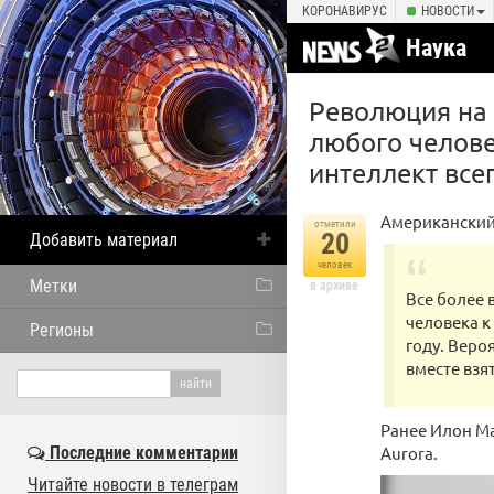
КОРОНАВИРУС
НОВОСТИ
Наука
Революция на 
любого челове
интеллект все
Американский 
отметили
20
Добавить материал
человек
Метки
в архиве
Все более 
человека к 
Регионы
году. Веро
вместе взят
Ранее Илон М
Последние комментарии
Aurora.
Читайте новости в телеграм