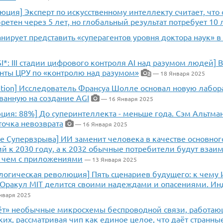
юция] Эксперт по искусственному интеллекту считает, чт
ретен через 5 лет, но глобальный результат потребует 10 
нирует представить «суперагентов уровня доктора наук» в
SI*: III стадии цифрового контроля AI над разумом людей]
нты ЦРУ по «контролю над разумом»
— 18 Января 2025
2
ution] Исследователь Франсуа Шолле основал новую лабор
ванную на создание AGI
— 16 Января 2025
ция: 88%] До суперинтеллекта - меньше года. Сэм Альтман
 точка невозврата
— 16 Января 2025
ле Супервзрыва] ИИ заменит человека в качестве основно
 к 2030 году, а к 2032 обычные потребители будут взаим
, чем с приложениями
— 13 Января 2025
ологическая революция] Пять сценариев будущего: к чему
 Оракул MIT делится своими надеждами и опасениями. Инд
нваря 2025
ёт» необычные микросхемы беспроводной связи, работа
их, рассматривая чип как единое целое, что даёт странн