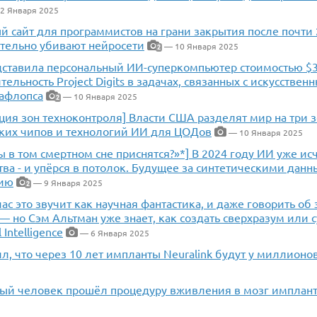
2 Января 2025
 сайт для программистов на грани закрытия после почти 
ительно убивают нейросети
— 10 Января 2025
2
едставила персональный ИИ-суперкомпьютер стоимостью $3
ельность Project Digits в задачах, связанных с искусстве
тафлопса
— 10 Января 2025
2
ция зон техноконтроля] Власти США разделят мир на три 
ких чипов и технологий ИИ для ЦОДов
— 10 Января 2025
ы в том смертном сне приснятся?»*] В 2024 году ИИ уже и
ва - и упёрся в потолок. Будущее за синтетическими данн
цию
— 9 Января 2025
2
час это звучит как научная фантастика, и даже говорить об
— но Сэм Альтман уже знает, как создать сверхразум или 
l Intelligence
— 6 Января 2025
л, что через 10 лет импланты Neuralink будут у миллион
вый человек прошёл процедуру вживления в мозг импланта