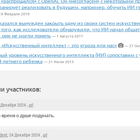
«распрощался» с OpenAI. Он «несогласен» с некоторыми п
ланирует реализовать в будущем, например, обучить ИИ 
9 Февраля 2019
казался вынужден закрыть одну из своих систем искусств
 того, как исследователи обнаружили, что ИИ начал общат
 они не могли понять
— 1 Августа 2017
 «Искусственный интеллект – это угроза для нас»
— 27 Ок
ый уровень искусственного интеллекта (ИИ) сопоставим с
4-летнего ребенка
— 21 Июля 2013
и участников:
4 Декабря 2024 ,
url
 время о душе подумать.
dent
, 24 Декабря 2024 ,
url