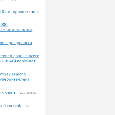
20 лет процветания:
000.
нным интеллектом,
зоны доступности
счерпал данные всего
ыми: AGI перейдёт
 этом немного
суперинтеллект
ов людей
— 22 Августа
 Neuralink
— 30