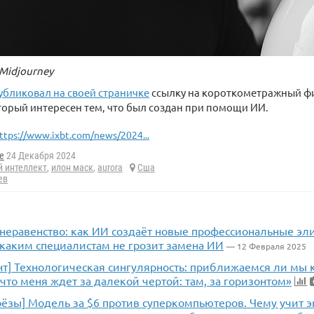
Midjourney
убликовал на своей страничке
ссылку на короткометражный ф
который интересен тем, что был создан при помощи ИИ.
ttps://www.ixbt.com/news/2024...
e
24 Декабря 2024
й интеллект
,
илон маск
,
aurora
Сша
ев
неравенство: как ИИ создаёт новые профессиональные эли
 каким специалистам не грозит замена ИИ
— 12 Февраля 2025
нт] Технологическая сингулярность: приближаемся ли мы к
 что меня ждет за далекой чертой: там, за горизонтом»
рёзы] Модель за $6 против суперкомпьютеров. Чему учит 