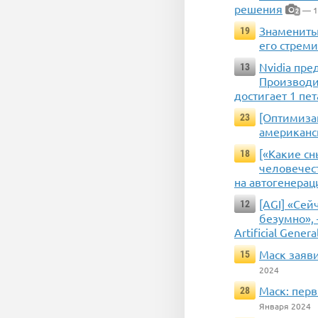
решения
— 1
2
Знаменитый
19
его стрем
Nvidia пр
13
Производит
достигает 1 пе
[Оптимиза
23
американс
[«Какие сн
18
человечест
на автогенера
[AGI] «Сей
12
безумно», 
Artificial Genera
Маск заяви
15
2024
Маск: пер
28
Января 2024