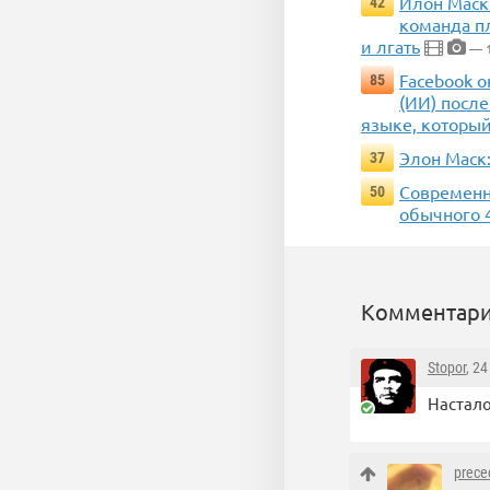
Илон Маск 
42
команда п
и лгать
— 1
Facebook о
85
(ИИ) после
языке, который
Элон Маск:
37
Современн
50
обычного 
Комментари
Stopor
, 2
Настало
prece