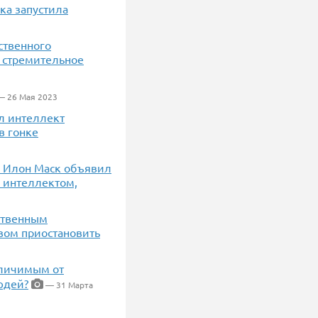
ка запустила
ственного
о стремительное
— 26 Мая 2023
л интеллект
в гонке
ь Илон Маск объявил
м интеллектом,
ственным
вом приостановить
отличимым от
юдей?
— 31 Марта