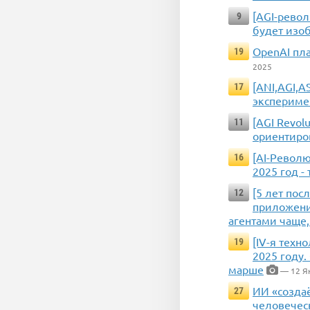
[AGI-револ
9
будет изоб
OpenAI пла
19
2025
[ANI,AGI,A
17
экспериме
[AGI Revol
11
ориентиро
[AI-Револю
16
2025 год -
[5 лет пос
12
приложений
агентами чаще
[IV-я техн
19
2025 году.
марше
— 12 Я
ИИ «созда
27
человеческ