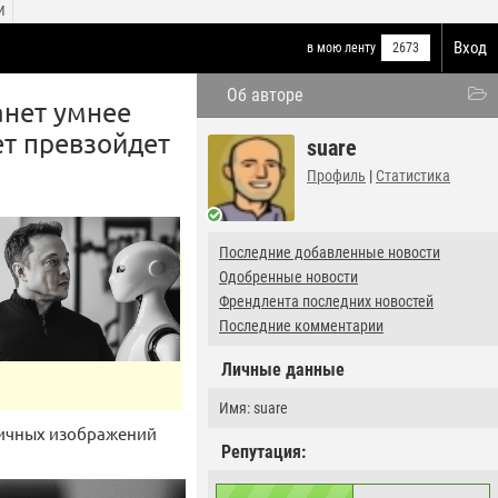
И
Вход
в мою ленту
2673
Об авторе
анет умнее
ет превзойдет
suare
Профиль
|
Статистика
Последние добавленные новости
Одобренные новости
Френдлента последних новостей
Последние комментарии
Личные данные
Имя: suare
тичных изображений
Репутация: