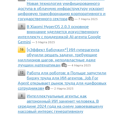
Новая технология унифицированного
доступа в облачную инфраструктуру ускорит
цифровую трансформацию корпоративного и
государственного сектора
— 7 Марта 2025
3
В Xiaomi HyperOS 2.0.3 основное
9
внимание уделяется искусственному
интеллекту с поддержкой AI-агента Google
Gemini
— 5 Марта 2025
[«Эффект бабочки»*] ИИ-суперагента
16
обучили решать задачи, требующие
миллионов шагов, неподвластные даже
лучшим математикам
— 4 Марта 2025
4
Работа для роботов: в Польше запустили
12
биржу труда для ИИ-агентов. Job For
Agent открывает рынок труда для «цифровых
сотрудников»
— 2 Марта 2025
Интеллектуальные агенты: как
8
автономный ИИ заменит человека. В
середине 2024 года на смену завоевавшему
массовый интерес генеративному