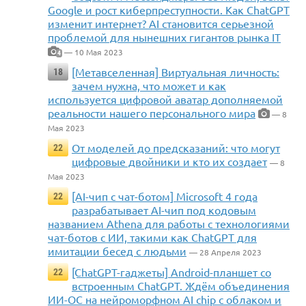
Google и рост киберпреступности. Как ChatGPT
изменит интернет? AI становится серьезной
проблемой для нынешних гигантов рынка IT
— 10 Мая 2023
4
[Метавселенная] Виртуальная личность:
18
зачем нужна, что может и как
используется цифровой аватар дополняемой
реальности нашего персонального мира
— 8
Мая 2023
От моделей до предсказаний: что могут
22
цифровые двойники и кто их создает
— 8
Мая 2023
[AI-чип с чат-ботом] Microsoft 4 года
22
разрабатывает AI-чип под кодовым
названием Athena для работы с технологиями
чат-ботов с ИИ, такими как ChatGPT для
имитации бесед с людьми
— 28 Апреля 2023
[ChatGPT-гаджеты] Android-планшет со
22
встроенным ChatGPT. Ждём объединения
ИИ-ОС на нейроморфном AI chip с облаком и