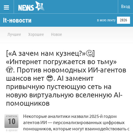
Вход
It-новости
в мою ленту
2826
Лучшее
Хорошее
Новое
[«А зачем нам кузнец?»🤔]
«Интернет погружается во тьму»
🫣. Против новомодных ИИ-агентов
шансов нет 😎. AI заменит
привычную пустеющую сеть на
новую виртуальную вселенную AI-
помощников
Некоторые аналитики назвали 2025-й годом
отметили
10
агентов ИИ — персонализированных цифровых
помощников, которые могут взаимодействовать с
в архиве