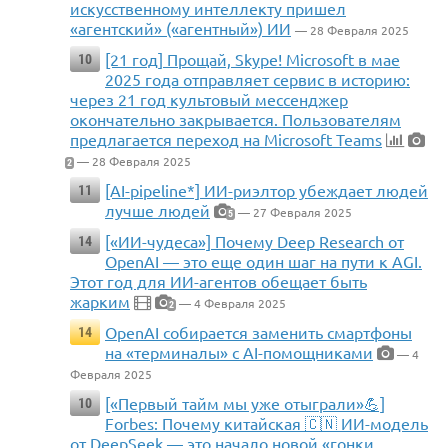
искусственному интеллекту пришел
«агентский» («агентный») ИИ
— 28 Февраля 2025
[21 год] Прощай, Skype! Microsoft в мае
10
2025 года отправляет сервис в историю:
через 21 год культовый мессенджер
окончательно закрывается. Пользователям
предлагается переход на Microsoft Teams
— 28 Февраля 2025
2
[AI-pipeline*] ИИ-риэлтор убеждает людей
11
лучше людей
— 27 Февраля 2025
5
[«ИИ-чудеса»] Почему Deep Research от
14
OpenAI — это еще один шаг на пути к AGI.
Этот год для ИИ-агентов обещает быть
жарким
— 4 Февраля 2025
2
OpenAI собирается заменить смартфоны
14
на «терминалы» с AI-помощниками
— 4
Февраля 2025
[«Первый тайм мы уже отыграли»💪]
10
Forbes: Почему китайская 🇨🇳 ИИ-модель
от DeepSeek — это начало новой «гонки