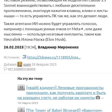
Sonnet взаимодействовать с любыми десктопными
приложениями, имитируя нажатия клавиш, клики и жесты
мыши — то есть управлять ПК так же, как это делают люди.
Также агентами ИИ можно будет управлять голосом,
например с помощью умных очков от Meta✴, или даже
мысленно — используя мозговые импланты, такие как
Neuralink Илона Маска (Elon Musk).
26.02.2025
[19:34],
Владимир Мироненко
Источник:
https://3dnews.ru/1118905/inte...
Добавил
suare
28 Февраля 2025
нет комментариев
На эту же тему:
[«вайб кодинг»] Ленивые программисты
13
придумали, как получать зарплату и быть
на хорошем счету, не работая ни минуты
—
10 Марта 2025
[The Tower of Babel (Bruegel)] «Вавилон».
7