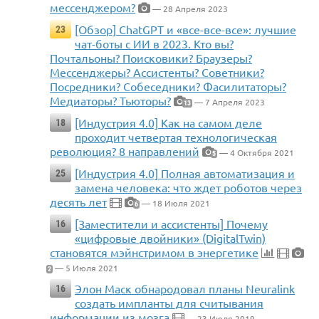
мессенджером?
— 28 Апреля 2023
[Обзор] ChatGPT и «все-все-все»: лучшие
23
чат-боты с ИИ в 2023. Кто вы?
Почтальоны? Поисковики? Браузеры?
Мессенджеры? Ассистенты? Советники?
Посредники? Собеседники? Фасилитаторы?
Медиаторы? Тьюторы?
— 7 Апреля 2023
13
[Индустрия 4.0] Как на самом деле
18
проходит четвертая технологическая
революция? 8 направлений
— 4 Октября 2021
5
[Индустрия 4.0] Полная автоматизация и
25
замена человека: что ждет роботов через
десять лет
— 18 Июля 2021
6
[Заместители и ассистенты] Почему
16
«цифровые двойники» (DigitalTwin)
становятся мэйнстримом в энергетике
— 5 Июля 2021
2
Элон Маск обнародовал планы Neuralink
16
создать импланты для считывания
информации из мозга
— 23 Июля 2019