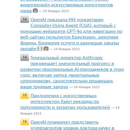
вооружений» искусственных интеллектов
мира
— 29 Января 2025
OpenAI показала ИИ-«секретаря»
16
Computer-Using Agent (CUA), который с
помощью нейросети GPT-4o для навигации по
веб-сайтам пользуется браузером, заполняя
формы, бронируя услуги и размещая заказы
онлайн
— 24 Января 2025
Генеральный директор Anthropic
14
предвещает значительный прогресс в
развитии персональных AI-помощников в этом
году, включая запуск «виртуальных
сотрудников», самостоятельно решающих
ваши трудные задачи
— 24 Января 2025
Приложения с искусственным
19
интеллектом бьют рекорды по
популярности и затратам пользователей
— 24
Января 2025
OpenAI планирует представить
19
«суперагентов уровня доктора наук» в