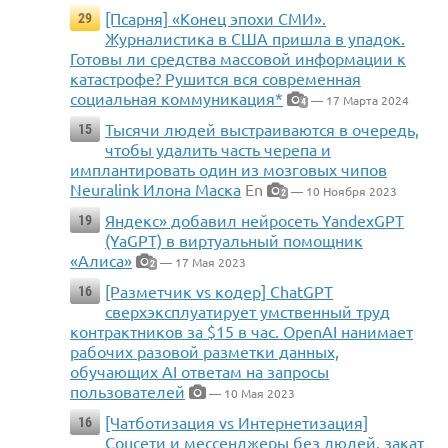
[Псарня] «Конец эпохи СМИ».
29
Журналистика в США пришла в упадок.
Готовы ли средства массовой информации к
катастрофе? Рушится вся современная
социальная коммуникация*
— 17 Марта 2024
4
Тысячи людей выстраиваются в очередь,
15
чтобы удалить часть черепа и
имплантировать один из мозговых чипов
Neuralink Илона Маска
En
— 10 Ноября 2023
2
Яндекс» добавил нейросеть YandexGPT
19
(YaGPT) в виртуальный помощник
«Алиса»
— 17 Мая 2023
2
[Разметчик vs кодер] ChatGPT
16
сверхэксплуатирует умственный труд
контрактников за $15 в час. OpenAI нанимает
рабочих разовой разметки данных,
обучающих AI ответам на запросы
пользователей
— 10 Мая 2023
[Чатботизация vs Интернетизация]
16
Соцсети и мессенджеры без людей, закат