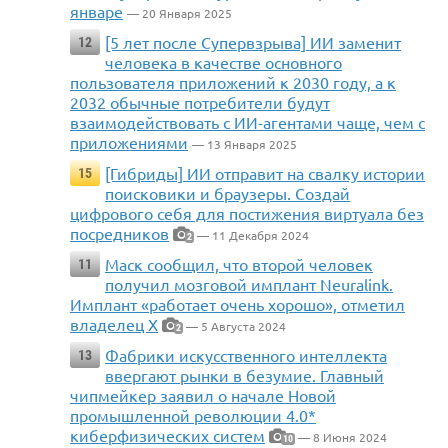
январе
— 20 Января 2025
[5 лет после Супервзрыва] ИИ заменит
12
человека в качестве основного
пользователя приложений к 2030 году, а к
2032 обычные потребители будут
взаимодействовать с ИИ-агентами чаще, чем с
приложениями
— 13 Января 2025
[Гибриды] ИИ отправит на свалку истории
15
поисковики и браузеры. Создай
цифрового себя для постижения виртуала без
посредников
— 11 Декабря 2024
2
Маск сообщил, что второй человек
11
получил мозговой имплант Neuralink.
Имплант «работает очень хорошо», отметил
владелец Х
— 5 Августа 2024
2
Фабрики искусственного интеллекта
13
ввергают рынки в безумие. Главный
чипмейкер заявил о начале Новой
промышленной революции 4.0*
киберфизических систем
— 8 Июня 2024
10