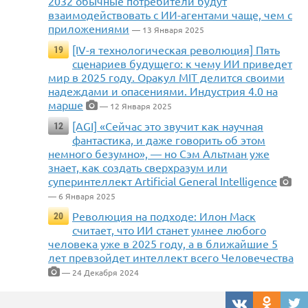
2032 обычные потребители будут
взаимодействовать с ИИ-агентами чаще, чем с
приложениями
— 13 Января 2025
[IV-я технологическая революция] Пять
19
сценариев будущего: к чему ИИ приведет
мир в 2025 году. Оракул MIT делится своими
надеждами и опасениями. Индустрия 4.0 на
марше
— 12 Января 2025
[AGI] «Сейчас это звучит как научная
12
фантастика, и даже говорить об этом
немного безумно», — но Сэм Альтман уже
знает, как создать сверхразум или
суперинтеллект Artificial General Intelligence
— 6 Января 2025
Революция на подходе: Илон Маск
20
считает, что ИИ станет умнее любого
человека уже в 2025 году, а в ближайшие 5
лет превзойдет интеллект всего Человечества
— 24 Декабря 2024