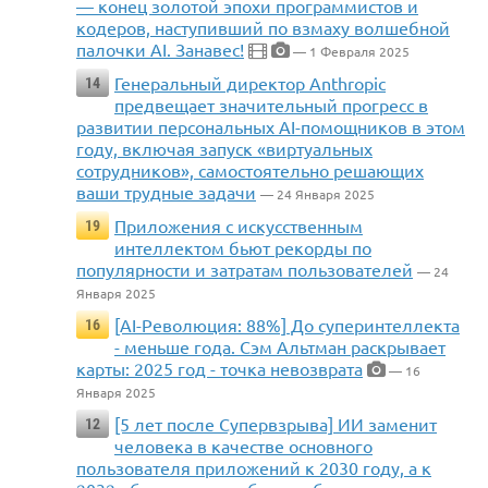
— конец золотой эпохи программистов и
кодеров, наступивший по взмаху волшебной
палочки AI. Занавес!
— 1 Февраля 2025
Генеральный директор Anthropic
14
предвещает значительный прогресс в
развитии персональных AI-помощников в этом
году, включая запуск «виртуальных
сотрудников», самостоятельно решающих
ваши трудные задачи
— 24 Января 2025
Приложения с искусственным
19
интеллектом бьют рекорды по
популярности и затратам пользователей
— 24
Января 2025
[AI-Революция: 88%] До суперинтеллекта
16
- меньше года. Сэм Альтман раскрывает
карты: 2025 год - точка невозврата
— 16
Января 2025
[5 лет после Супервзрыва] ИИ заменит
12
человека в качестве основного
пользователя приложений к 2030 году, а к