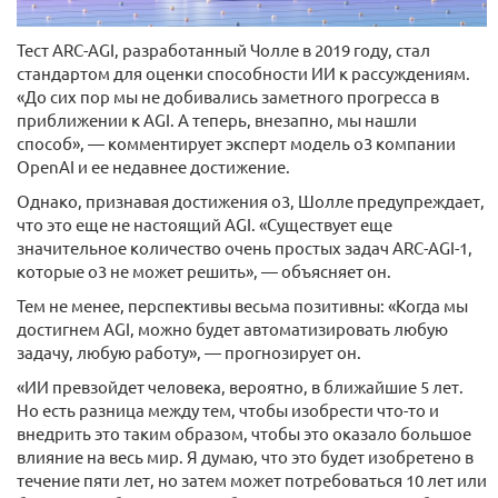
Тест ARC-AGI, разработанный Чолле в 2019 году, стал
стандартом для оценки способности ИИ к рассуждениям.
«До сих пор мы не добивались заметного прогресса в
приближении к AGI. А теперь, внезапно, мы нашли
способ», — комментирует эксперт модель o3 компании
OpenAI и ее недавнее достижение.
Однако, признавая достижения o3, Шолле предупреждает,
что это еще не настоящий AGI. «Существует еще
значительное количество очень простых задач ARC-AGI-1,
которые o3 не может решить», — объясняет он.
Тем не менее, перспективы весьма позитивны: «Когда мы
достигнем AGI, можно будет автоматизировать любую
задачу, любую работу», — прогнозирует он.
«ИИ превзойдет человека, вероятно, в ближайшие 5 лет.
Но есть разница между тем, чтобы изобрести что-то и
внедрить это таким образом, чтобы это оказало большое
влияние на весь мир. Я думаю, что это будет изобретено в
течение пяти лет, но затем может потребоваться 10 лет или