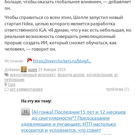
больше, чтобы оказать глобальное влияние», — добавляет
он.
Чтобы справиться со всем этим, Шолле запустил новый
стартап Ndea, целью которого является разработка
ответственного IGA. «Я думаю, что у нас есть небольшая, но
реальная возможность совершить революционный
прорыв: создать ИИ, который сможет обучаться, как
человек», — говорит он.
Источник:
https://overclockers.ru/blog/I...
Добавил
suare
23 Января 2025
искусственный интеллект
,
франсуа шолле
,
agi-революция
,
ai-
революция
Сша
нет комментариев
проблема (1)
На эту же тему:
[AI-гонка] Последние15 лет и 12 месяцев
11
до сингулярности*? Предсказания
удивляющие и пугающие: НТП настолько
ускорится и усложнится, что станет