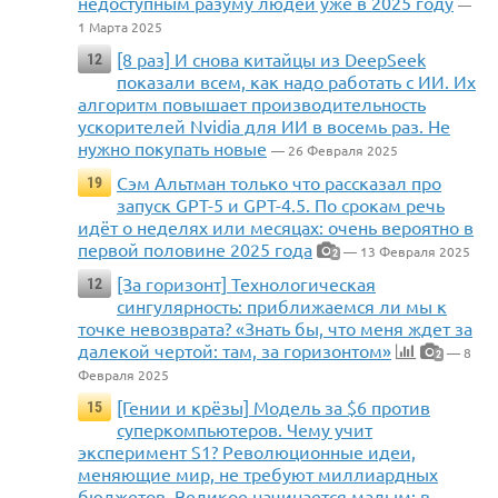
недоступным разуму людей уже в 2025 году
—
1 Марта 2025
[8 раз] И снова китайцы из DeepSeek
12
показали всем, как надо работать с ИИ. Их
алгоритм повышает производительность
ускорителей Nvidia для ИИ в восемь раз. Не
нужно покупать новые
— 26 Февраля 2025
Сэм Альтман только что рассказал про
19
запуск GPT-5 и GPT-4.5. По срокам речь
идёт о неделях или месяцах: очень вероятно в
первой половине 2025 года
— 13 Февраля 2025
2
[За горизонт] Технологическая
12
сингулярность: приближаемся ли мы к
точке невозврата? «Знать бы, что меня ждет за
далекой чертой: там, за горизонтом»
— 8
2
Февраля 2025
[Гении и крёзы] Модель за $6 против
15
суперкомпьютеров. Чему учит
эксперимент S1? Революционные идеи,
меняющие мир, не требуют миллиардных
бюджетов. Великое начинается малым: в