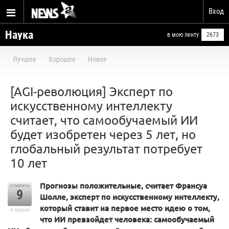
Вход
Наука
в мою ленту
2673
Лучшее
Хорошее
Новое
[AGI-революция] Эксперт по
искусственному интеллекту
считает, что самообучаемый ИИ
будет изобретен через 5 лет, но
глобальный результат потребует
10 лет
Прогнозы положительные, считает Франсуа
отметили
9
Шолле, эксперт по искусственному интеллекту,
который ставит на первое место идею о том,
в архиве
что ИИ превзойдет человека: самообучаемый