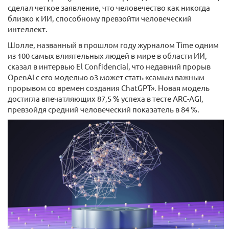
сделал четкое заявление, что человечество как никогда
близко к ИИ, способному превзойти человеческий
интеллект.
Шолле, названный в прошлом году журналом Time одним
из 100 самых влиятельных людей в мире в области ИИ,
сказал в интервью El Confidencial, что недавний прорыв
OpenAI с его моделью o3 может стать «самым важным
прорывом со времен создания ChatGPT». Новая модель
достигла впечатляющих 87,5 % успеха в тесте ARC-AGI,
превзойдя средний человеческий показатель в 84 %.