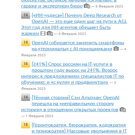
гараже и экспертном бюро
— 6 Февраля 2025
3
[«ИИ-чудеса»] Почему Deep Research от
14
OpenAI — это еще один шаг на пути к AGI.
Этот год для ИИ-агентов обещает быть
жарким
— 4 Февраля 2025
2
OpenAI собирается заменить смартфоны
14
на «терминалы» с AI-помощниками
— 4
Февраля 2025
[241%] Спрос россиян на IT-услуги в
16
прошлом году вырос на 241%. Возрос
интерес к предложениям специалистов IT по
обучению: и «с нуля» и продвинутому
— 3
Февраля 2025
[Тёмная сторона] Сэм Альтман: OpenAI
14
перешла на «неправильную сторону
истории» в отношении открытых проектов
3
— 1 Февраля 2025
[Геронтократия, бюрократия, кодократия
18
и технократия] Массовые увольнения в IT