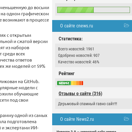
уменьшенную до восьми
, на одном графическом
е возникают в процессе
О сайте cnews.ru
лях с открытым
Статистика:
нальной и сжатой версии
ят из наборов
Всего новостей: 1961
т среди всех
Одобрено новостей: 907
чества ответов
Качество новостей: 46%
ех же моделей от 59%
Рейтинг
ликован на GitHub.
пулярные модели с
ыложили обучающие
Отзывы о сайте (316)
сети под свои
Дерьмовый спамный гавно сайт!!!
грамму одной из самых
О сайте News2.ru
ыла подготовлена
) и экспертами ИИ-
Новости 2.0 — новостной сайт нового