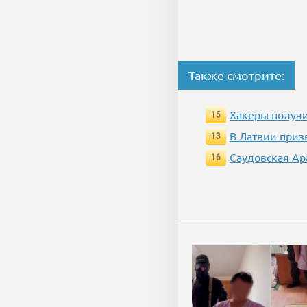
Также смотрите:
Хакеры получи
15
В Латвии приз
13
Саудовская Ар
16