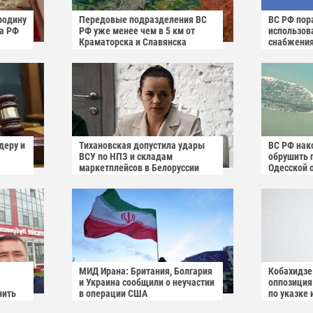
родину
Передовые подразделения ВС
ВС РФ пора
га РФ
РФ уже менее чем в 5 км от
использов
Краматорска и Славянска
снабжени
деру и
Тихановская допустила удары
ВС РФ нак
ВСУ по НПЗ и складам
обрушить 
маркетплейсов в Белоруссии
Одесской 
МИД Ирана: Британия, Болгария
Кобахидзе
и Украина сообщили о неучастии
оппозиция
нить
в операции США
по указке 
премьер-ми