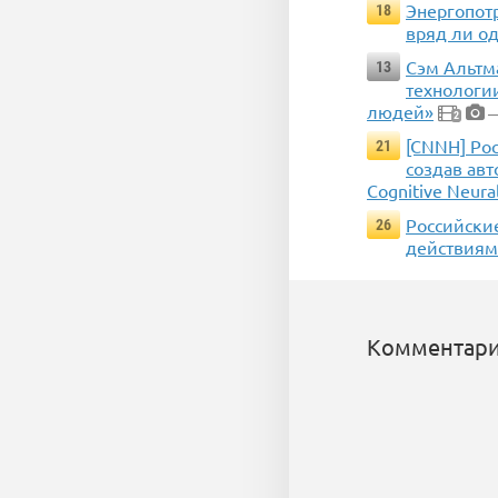
Энергопотр
18
вряд ли о
Сэм Альтм
13
технологии
людей»
—
2
[CNNH] Рос
21
создав ав
Cognitive Neura
Российски
26
действиям
Комментари