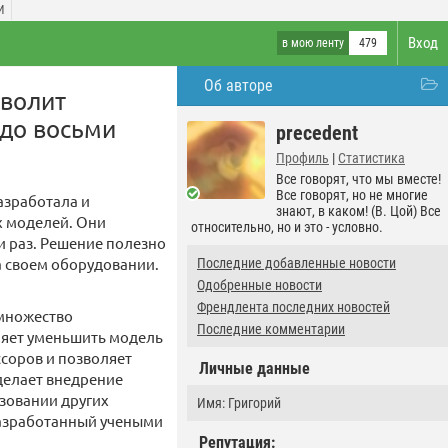
И
Вход
в мою ленту
479
Об авторе
зволит
 до восьми
precedent
Профиль
|
Статистика
Все говорят, что мы вместе!
Все говорят, но не многие
азработала и
знают, в каком! (В. Цой) Все
х моделей. Они
относительно, но и это - условно.
и раз. Решение полезно
а своем оборудовании.
Последние добавленные новости
Одобренные новости
Френдлента последних новостей
 множество
Последние комментарии
ляет уменьшить модель
ссоров и позволяет
Личные данные
 делает внедрение
зовании других
Имя: Григорий
 разработанный учеными
Репутация: