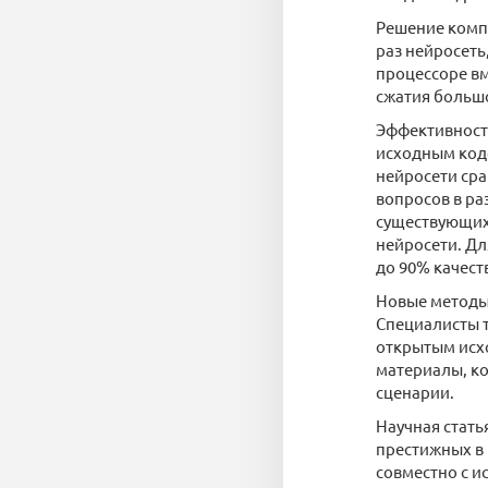
Решение комп
раз нейросеть
процессоре вм
сжатия больш
Эффективност
исходным кодом
нейросети сра
вопросов в ра
существующих 
нейросети. Дл
до 90% качест
Новые методы 
Специалисты т
открытым исх
материалы, к
сценарии.
Научная стать
престижных в
совместно с и