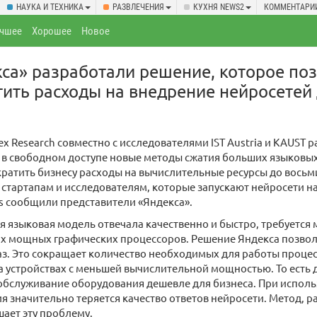
НАУКА И ТЕХНИКА
РАЗВЛЕЧЕНИЯ
КУХНЯ NEWS2
КОММЕНТАРИ
чшее
Хорошее
Новое
са» разработали решение, которое по
тить расходы на внедрение нейросетей
x Research совместно с исследователями IST Austria и KAUST р
 в свободном доступе новые методы сжатия больших языковы
ратить бизнесу расходы на вычислительные ресурсы до восьм
стартапам и исследователям, которые запускают нейросети н
s сообщили представители «Яндекса».
 языковая модель отвечала качественно и быстро, требуется
х мощных графических процессоров. Решение Яндекса позво
аз. Это сокращает количество необходимых для работы проце
на устройствах с меньшей вычислительной мощностью. То есть
обслуживание оборудования дешевле для бизнеса. При исполь
я значительно теряется качество ответов нейросети. Метод,
шает эту проблему.