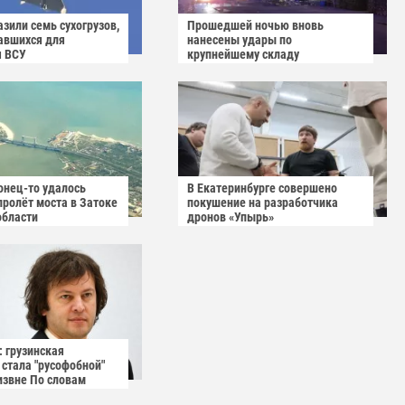
зили семь сухогрузов,
Прошедшей ночью вновь
авшихся для
нанесены удары по
я ВСУ
крупнейшему складу
украинского маркетплейса
Rozetka
онец-то удалось
В Екатеринбурге совершено
пролёт моста в Затоке
покушение на разработчика
области
дронов «Упырь»
: грузинская
 стала "русофобной"
извне По словам
нистра Грузии, у