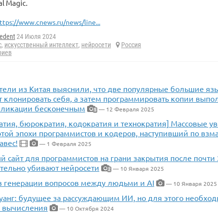
l Magic.
ttps://www.cnews.ru/news/line...
edent
24 Июля 2024
с
,
искусственный интеллект
,
нейросети
Россия
риев
тели из Китая выяснили, что две популярные большие я
т клонировать себя, а затем программировать копии выпол
пликации бесконечным
— 12 Февраля 2025
5
атия, бюрократия, кодократия и технократия] Массовые ув
отой эпохи программистов и кодеров, наступивший по вз
авес!
— 1 Февраля 2025
 сайт для программистов на грани закрытия после почти 
ительно убивают нейросети
— 10 Января 2025
2
в генерации вопросов между людьми и AI
— 10 Января 2025
уанг: будущее за рассуждающим ИИ, но для этого необход
 вычисления
— 10 Октября 2024