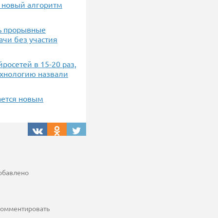
a новый алгоритм
ь прорывные
ачи без участия
росетей в 15-20 раз,
ехнологию назвали
ается новым
добавлено
 комментировать