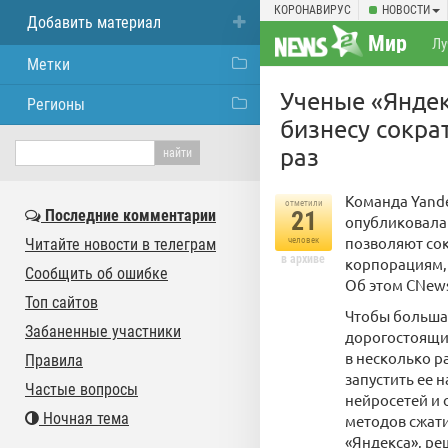
КОРОНАВИРУС
НОВОСТИ
Добавить материал
Мир
Лу
Метки
Ученые «Яндек
Регионы
бизнесу сокра
раз
Команда Yande
отметили
Последние комментарии
21
опубликовала
позволяют сок
Читайте новости в телеграм
человек
в архиве
корпорациям, 
Сообщить об ошибке
Об этом CNew
Топ сайтов
Чтобы большая
Забаненные участники
дорогостоящи
в несколько р
Правила
запустить ее 
Частые вопросы
нейросетей и 
Ночная тема
методов сжати
«Яндекса», ре