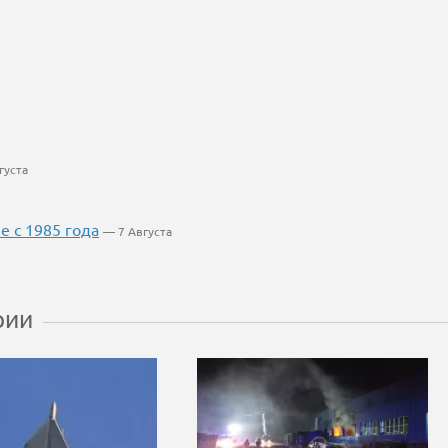
густа
 с 1985 года
— 7 Августа
рии