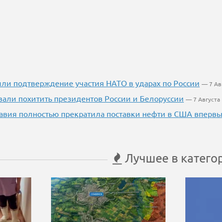
ли подтверждение участия НАТО в ударах по России
— 7 Ав
вали похитить президентов России и Белоруссии
— 7 Августа
авия полностью прекратила поставки нефти в США впервые
Лучшее в катего