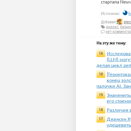
стартапа Neura
Источник:
h
Добавил
prec
яндекс
,
бизне
нет коммента
На эту же тему:
Исследова
16
(LLM) могу
делая цикл ре
[Геронтокр
18
конец зол
палочки AI. Зан
Знаменитый
19
его стрем
Различия 
18
Дженсен Х
17
удешевить