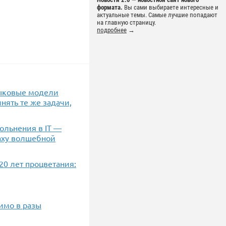
формата.
Вы сами выбираете интересные и
актуальные темы. Самые лучшие попадают
на главную страницу.
подробнее
→
зыковые модели
нять те же задачи,
ольнения в IT —
маху волшебной
20 лет процветания:
имо в разы