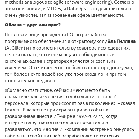
methods analogous to agile software engineering). Согласно
этим описаниям, и MLDev, и DataOps – это действительно
очень узкоспециализированные сферы деятельности.
Облако – друг или враг?
По словам вице-президента IDC по разработке
программного обеспечения и открытому коду
Эла Гиллена
(Al Gillen) и по совместительству соавтора исследования,
нельзя сказать, что исчезающая необходимость в
системных администраторах является внезапным
явлением. Он считает, что это было вполне предсказуемо,
тем более нечто подобное уже происходило, и притом
относительно недавно.
«Согласно статистике, сейчас имеют место быть
драматические изменения в глобальном составе ИТ-
персонала, которые происходят раз в поколение», – сказал
Гиллен. В качестве примера он привел события,
разворачивавшиеся в ИТ-мире в 1997-2022 гг., когда
интернет вдруг начал настолько стремительно
развиваться, что многие ИТ-компании экстренно ринулись
набирать в свой штат веб-разработчиков и «сетевых