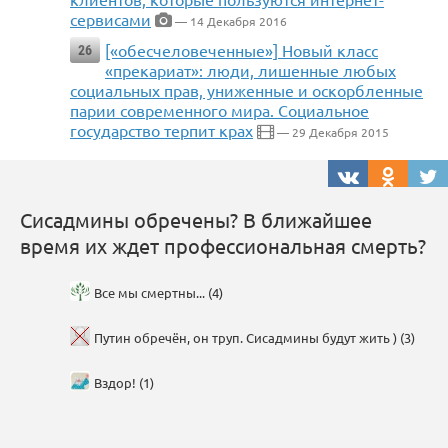
сервисами
— 14 Декабря 2016
[«обесчеловеченные»] Новый класс
26
«прекариат»: люди, лишенные любых
социальных прав, униженные и оскорбленные
парии современного мира. Социальное
государство терпит крах
— 29 Декабря 2015
Сисадмины обречены? В ближайшее
время их ждет профессиональная смерть?
Все мы смертны... (4)
Путин обречён, он труп. Сисадмины будут жить ) (3)
Вздор! (1)