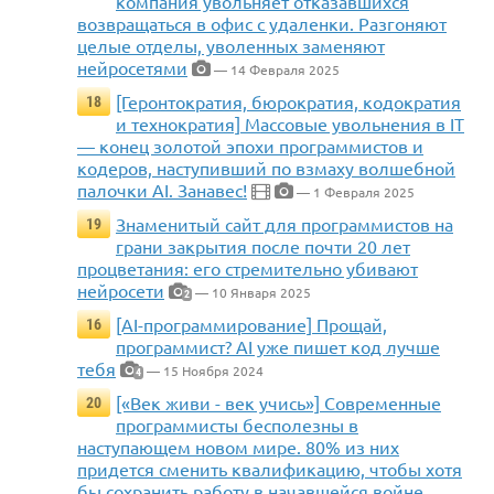
компания увольняет отказавшихся
возвращаться в офис с удаленки. Разгоняют
целые отделы, уволенных заменяют
нейросетями
— 14 Февраля 2025
[Геронтократия, бюрократия, кодократия
18
и технократия] Массовые увольнения в IT
— конец золотой эпохи программистов и
кодеров, наступивший по взмаху волшебной
палочки AI. Занавес!
— 1 Февраля 2025
Знаменитый сайт для программистов на
19
грани закрытия после почти 20 лет
процветания: его стремительно убивают
нейросети
— 10 Января 2025
2
[AI-программирование] Прощай,
16
программист? AI уже пишет код лучше
тебя
— 15 Ноября 2024
4
[«Век живи - век учись»] Современные
20
программисты бесполезны в
наступающем новом мире. 80% из них
придется сменить квалификацию, чтобы хотя
бы сохранить работу в начавшейся войне