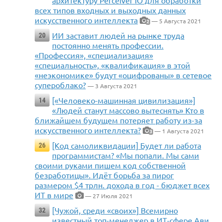
всех типов входных и выходных данных
искусственного интеллекта
— 5 Августа 2021
2
ИИ заставит людей на рынке труда
20
постоянно менять профессии.
«Профессия», «специализация»
«специальность», «квалификация» в этой
«неэкономике» будут «оцифрованы» в сетевое
супероблако?
— 3 Августа 2021
[«Человеко-машинная цивилизация»]
14
«Людей станут массово вытеснять» Кто в
ближайшем будущем потеряет работу из-за
искусственного интеллекта?
— 1 Августа 2021
3
[Код самоликвидации] Будет ли работа
26
программистам? «Мы попали. Мы сами
своими руками пишем код собственной
безработицы». Идёт борьба за пирог
размером $4 трлн. дохода в год - бюджет всех
ИТ в мире
— 27 Июля 2021
[Чужой, среди «своих»] Всемирно
32
известный топ-менеджер в ИТ-сфере Ави