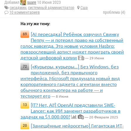
Добавил
suare
10 Июня 2023
сисадмин
,
системный администратор
Сша
10 комментариев
проблема (4)
На эту же тему:
[AI пересадка] Ребёнок озвучил Свинку
69
Пеппу — и потерял право на собственный
голос навсегда. Это новые условия Hasbro:
повзрослевший артист может проиграть своей
детской цифровой копии
— 29 Июня
2
[«Курьеры, курьеры...] Без Windows, без
72
приложений, без привычного
интерфейса. Microsoft придумала новый вид
корпоративного гаджета с агентами вместо
обычного компьютера на работе — и
тестирует его
— 8 Июня
[IT? Нет, AI!] OpenAI представили SWE-
13
Lancer: как ИИ заменит разработчиков в
задачах на $1,000,000?
— 20 Февраля 2025
3
[Замещённые нейросетью] Гигантская ИТ-
20