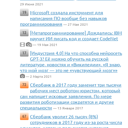
29 Июня 2021
Microsoft создала инструмент для
19
написания ПО вообще без навыков
программирования
— 27 Мая 2021
[Метапрограммирование] Дождались: IBM
12
научит ИИ писать код и создает CodeNet
— 19 Мая 2021
2
[Индустрия 4.0] На что способна нейросеть
17
GPT-3? Её можно обучить на русской
литературе, новостях и «Википедии». «Я знаю,
что мой мозг — это не «чувствующий мозг»»
— 2 Марта 2021
Сбербанк в 2017 году заменит три тысячи
72
рабочих мест роботом-юристом, который
сам напишет исковые заявления. По мере
развития роботизации сократятся и другие
специальности
— 13 Января 2017
Сбербанк уволит 26 тысяч (8%)
67
сотрудников в 2017 году из-за роста числа
клиентов, которые пользуются интернет-