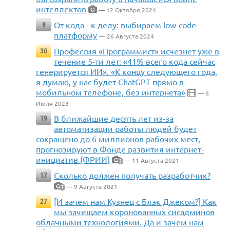
интеллектов
— 12 Октября 2024
От кода - к делу: выбираем low-code-
9
платформу
— 26 Августа 2024
Профессия «Программист» исчезнет уже в
30
течение 5-ти лет: «41% всего кода сейчас
генерируется ИИ». «К концу следующего года,
я думаю, у нас будет ChatGPT прямо в
мобильном телефоне, без интернета»
— 6
Июля 2023
В ближайшие десять лет из-за
19
автоматизации работы людей будет
сокращено до 6 миллионов рабочих мест,
прогнозируют в Фонде развития интернет-
инициатив (ФРИИ)
— 11 Августа 2021
3
Сколько должен получать разработчик?
17
— 9 Августа 2021
7
[И зачем нам Кузнец с Блэк Джеком?] Как
27
мы зачищаем коронованных сисадминов
облачными технологиями. Да и зачем нам