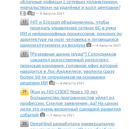
облачные «офисы» с сетевым «планктоном»,
«начальством» на удалёнке и колл центрами?
— 8 Августа 2021
2
10
MIT и Ericsson объединились, чтобы
17
передать управление сетями 6G в руки
ИИ и нейроморфных процессоров, похожих по
архитектуре на мозг человека и питающихся
радиоизлучением из воздуха
— 6 Августа 2021
[Резервная армия труда*] Сотрудников
17
сократил искусственный интеллект:
пермская компания, головной офис которой
находится в Лос-Анджелесе, уволила сразу
более 50-ти сотрудников на основании
решения ИИ
— 6 Августа 2021
5
[Код vs NO-CODE] Через 10 лет
29
большинство программистов уйдет из
профессии. Смелое заявление, да? На самом
деле это очень вероятный сценарий развития
событий
— 5 Августа 2021
DeepMind разработала универсальную
20
архитектуру Perceiver IO для обработки