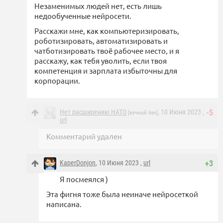
Незаменимых людей нет, есть лишь
недообученные нейросети.
Расскажи мне, как компьютеризировать,
роботизировать, автоматизировать и
чатботизировать твоё рабочее место, и я
расскажу, как тебя уволить, если твоя
компетенция и зарплата избыточны для
корпорации.
Нет расширению НАТО
, 10 Июня 2023 ,
-5
[вечный бан]
url
Комментарий удален
KaperDonjon
, 10 Июня 2023 ,
url
+3
Я посмеялся )
Эта фигня тоже была неиначе нейросеткой
написана.