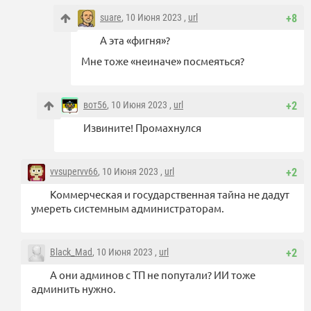
suare
, 10 Июня 2023 ,
url
+8
А эта «фигня»?
Мне тоже «неиначе» посмеяться?
вот56
, 10 Июня 2023 ,
url
+2
Извините! Промахнулся
vvsupervv66
, 10 Июня 2023 ,
url
+2
Коммерческая и государственная тайна не дадут
умереть системным администраторам.
Black_Mad
, 10 Июня 2023 ,
url
+2
А они админов с ТП не попутали? ИИ тоже
админить нужно.