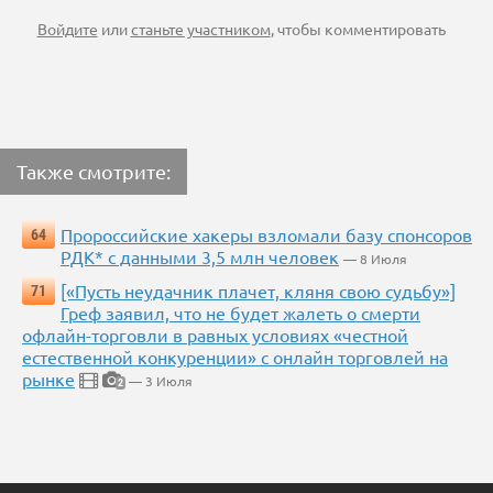
Войдите
или
станьте участником
, чтобы комментировать
Также смотрите:
Пророссийские хакеры взломали базу спонсоров
64
РДК* с данными 3,5 млн человек
— 8 Июля
[«Пусть неудачник плачет, кляня свою судьбу»]
71
Греф заявил, что не будет жалеть о смерти
офлайн-торговли в равных условиях «честной
естественной конкуренции» с онлайн торговлей на
рынке
— 3 Июля
2