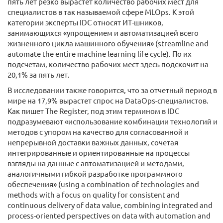
пять лет резко вырастет количество рабочих мест для
специалистов в так называемой сфере MLOps. К этой
категории эксперты IDC относят ИТ-шников,
занимающихся «упрощением и автоматизацией всего
жизненного цикла машинного обучения» (streamline and
automate the entire machine learning life cycle). По их
подсчетам, количество рабочих мест здесь подскочит на
20,1% за пять лет.
В исследовании также говорится, что за отчетный период в
мире на 17,9% вырастет спрос на DataOps-специалистов.
Как пишет The Register, под этим термином в IDC
подразумевают «использование комбинации технологий и
методов с упором на качество для согласованной и
непрерывной доставки важных данных, сочетая
интегрированные и ориентированные на процессы
взгляды на данные с автоматизацией и методами,
аналогичными гибкой разработке программного
обеспечения» (using a combination of technologies and
methods with a focus on quality for consistent and
continuous delivery of data value, combining integrated and
process-oriented perspectives on data with automation and