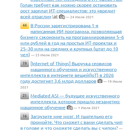
Голан требует как можно скорее остановить
рост зарплат ИТ-специалистов: это «вредит
всей отрасли»
— 24 Июля 2021
4
В России зарегистрирована 1-я
44
написанная ИИ программа, позволяющая
бизнесу сэкономить на программировании 5–6
млн рублей в год на простых ИТ-проектах и
25–30 млн на средних и крупных (штат до 10
чел)
— 23 Июля 2021
[Internet of Things] Выручка сервисов
19
машинного обучения и искусственного
интеллекта в интернете вещей(IoT) в 2026
году достигнет 3,6 млрд долларов
— 19 Июля
2021
Mediated ASI — будущее искусственного
21
интеллекта, которое пришло незаметно:
машинное обучение
— 1 Июля 2021
2
Загрузите мне мозг. И тщательно его
16
промойте. Что сможет с вами сделать чип
в голове и что сможете сделать вы с чипом?
—