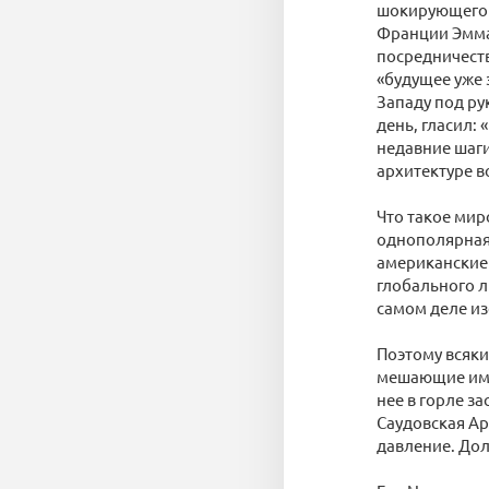
шокирующего 
Франции Эмма
посредничест
«будущее уже 
Западу под ру
день, гласил:
недавние шаги
архитектуре 
Что такое мир
однополярная 
американские 
глобального л
самом деле из
Поэтому всяки
мешающие им з
нее в горле з
Саудовская Ар
давление. Дол