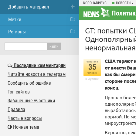
КОРОНАВИРУС
НОВОСТИ
Добавить материал
Политик
Метки
GT: попытки С
Регионы
Однополярный 
ненормальная 
США теряют к
отметили
Последние комментарии
35
от власти Ва
Читайте новости в телеграм
человек
как бы Амери
в архиве
стороне посл
Сообщить об ошибке
конец.
Топ сайтов
Прошло более 
Забаненные участники
однополярной 
Правила
выработалось 
нормой. По ме
Частые вопросы
мироустройств
Ночная тема
Вероятно, нек