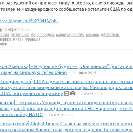
и разрушений он принесет миру. А все это, в свою очередь, вы
отивление международного сообщества ностальгии США по о
ttps://inosmi.ru/20230413/ssh...
e
13 Апреля 2023
рания
,
гегемония
,
миропорядок
,
мироустройство
,
макрон
,
деспотизм
мерика
,
Китай
,
Франция
риев
он Америка] «Уступок не будет — „Орешников“ достаточно
 шанс на мировую гегемонию
— 24 Июля 2025
 Гордиев узел] США в ужасе, не зная, что делать: их гегем
аникует из-за неминуемой катастрофы. Миропорядок, осн
США, погружается в трясину
— 2 Июля 2025
онятно] Покрывать Украину глупо: каховскую плотину взор
зы для сброса воды в Днепровской ГЭС. Надеемся, что Ро
явить войну НАТО?
— 16 Июня 2023
шмар наяву] Global Times: Ставка на украинский конфлик
еским провалом Вашингтона, ускоряя падение беспомощн