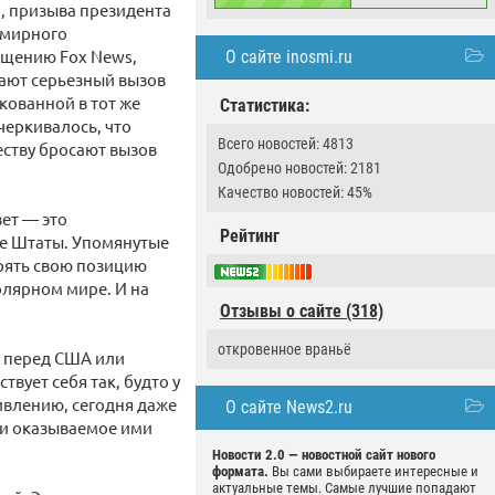
, призыва президента
 мирного
бщению Fox News,
О сайте inosmi.ru
сают серьезный вызов
кованной в тот же
Статистика:
черкивалось, что
Всего новостей: 4813
еству бросают вызов
Одобрено новостей: 2181
Качество новостей: 45%
вет — это
Рейтинг
ые Штаты. Упомянутые
рять свою позицию
олярном мире. И на
Отзывы о сайте (318)
откровенное враньё
у перед США или
вует себя так, будто у
дивлению, сегодня даже
О сайте News2.ru
 и оказываемое ими
Новости 2.0 — новостной сайт нового
формата.
Вы сами выбираете интересные и
актуальные темы. Самые лучшие попадают