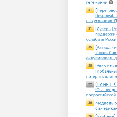
гегемонии
— 
[Переговор
31
Responsibl
его условиях. 
[Лузеры] 
31
поддержки 
ослабить Росс
[Развод -
35
эпохи. Cum
оккупировать д
[Удар с ты
25
Глобальны
потерять влия
[ПУ-НЕ-ПР]
22
Юга предпо
пророссийской
Медведь о
30
с америка
[БайБлин]
26