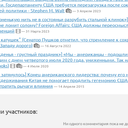
и. Госдепартаменту США требуется перезагрузка после со
й политики - Stephen M. Walt
— 3 Апреля 2023
3
оненькую нить не в состояньи разрубить стальной клинок»
не ломит солому? Foreign Affairs: США должны переосмыс
венций
— 31 Марта 2023
 катушек" (Сенатор Пушков отметил, что стремление к со
Западу дорого)
— 16 Августа 2022
2
жденья - грустный праздник»] «Мы - американцы - подошл
им с днем четвертого июля 2020 года, униженными. Так н
ooks)
— 4 Июля 2020
2
затянулось] Конец американского лидерства: почему его 
сдерживания Китая не помогает продлить гегемонию США
утратить рычаги влияния
— 14 Апреля 2015
и участников:
Ни одного комментария пока не 