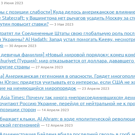
3 Июня 2023
ы с позиции слабости] Куда делось американское влияние
e Statecraft: у Вашингтона нет рычагов усадить Москву за с
Путин повысит ставки?
— 3 Мая 2023
Утратят ли Соединенные Штаты свою глобальную роль пос
Украины? Al Hadath: Запад устал помогать Киеву, несмотр
ию
— 30 Апреля 2023
 и девичья фамилия] «Новый мировой порядок»: конец кон
huriyet (Турция): мир отказывается от доллара, дававшег
ругие страны
— 27 Апреля 2023
ла] Американская гегемония в опасности. Грядет многопол
м Югом: придется учитывать его интересы, если США не х
ние на меняющийся миропорядок
— 23 Апреля 2023
 Asia Times: Почему так много «неприсоединившихся» дем
читают Россию Украине, перейдя от нейтральной не к про
 позиции сторон
— 14 Апреля 2023
бнажает клыки. Al Ahram: в ходе «политической революци
нской гегемонией
— 12 Апреля 2023
 Администрация Байдена вбила последний гвоздь в гроб 