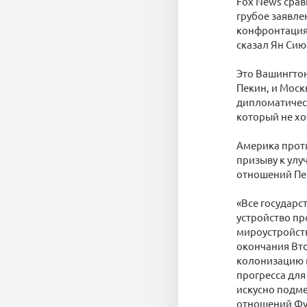
Fox News сра
грубое заявле
конфронтация.
сказал Ян Сию
Это Вашингтон
Пекин, и Моск
дипломатическ
который не хоч
Америка проти
призыву к ул
отношений Пе
«Все государс
устройство пр
мироустройств
окончания Вт
колонизацию 
прогресса для
искусно подме
отношений Фу