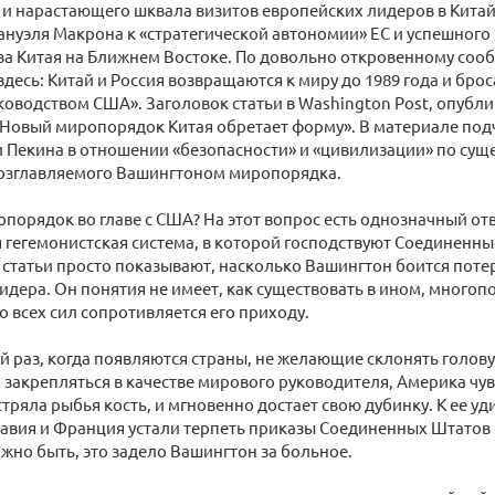
и нарастающего шквала визитов европейских лидеров в Китай
нуэля Макрона к «стратегической автономии» ЕС и успешного
ва Китая на Ближнем Востоке. По довольно откровенному соо
здесь: Китай и Россия возвращаются к миру до 1989 года и бро
ководством США». Заголовок статьи в Washington Post, опубли
 «Новый миропорядок Китая обретает форму». В материале под
 Пекина в отношении «безопасности» и «цивилизации» по сущ
возглавляемого Вашингтоном миропорядка.
опорядок во главе с США? На этот вопрос есть однозначный от
гегемонистская система, в которой господствуют Соединенн
статьи просто показывают, насколько Вашингтон боится поте
идера. Он понятия не имеет, как существовать в ином, многоп
о всех сил сопротивляется его приходу.
й раз, когда появляются страны, не желающие склонять голов
акрепляться в качестве мирового руководителя, Америка чувст
астряла рыбья кость, и мгновенно достает свою дубинку. К ее у
авия и Франция устали терпеть приказы Соединенных Штатов
жно быть, это задело Вашингтон за больное.