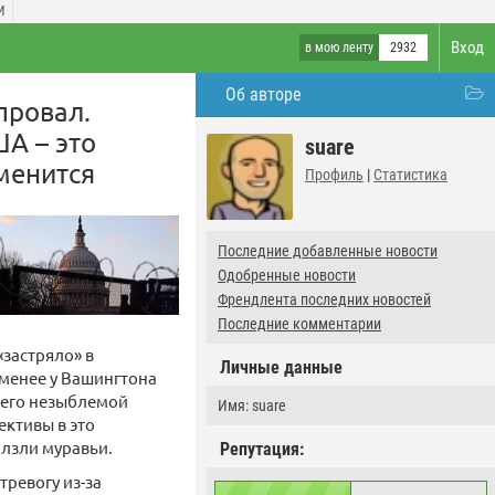
И
Вход
в мою ленту
2932
Об авторе
провал.
А – это
suare
менится
Профиль
|
Статистика
Последние добавленные новости
Одобренные новости
Френдлента последних новостей
Последние комментарии
«застряло» в
Личные данные
 менее у Вашингтона
ь его незыблемой
Имя: suare
ективы в это
олзли муравьи.
Репутация:
ревогу из-за