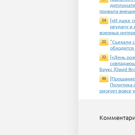
дипломати
провала внешне
[«И даже т
24
неудачу и 
военных интер
"Съехали с
22
обходится 
[«День ро
32
совпадающ
Брукс (David Br
[Прощание 
46
Политика 
рискует вовсе 
Комментари