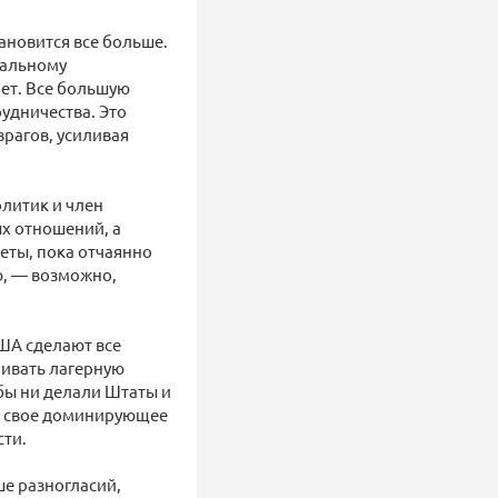
ановится все больше.
нальному
ает. Все большую
удничества. Это
врагов, усиливая
литик и член
х отношений, а
еты, пока отчаянно
ю, — возможно,
США сделают все
ливать лагерную
 бы ни делали Штаты и
ит свое доминирующее
сти.
ше разногласий,