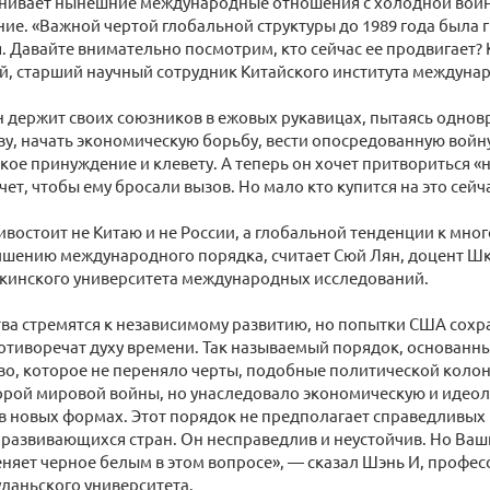
внивает нынешние международные отношения с холодной войн
ние. «Важной чертой глобальной структуры до 1989 года была 
 Давайте внимательно посмотрим, кто сейчас ее продвигает? 
й, старший научный сотрудник Китайского института междуна
 держит своих союзников в ежовых рукавицах, пытаясь однов
ву, начать экономическую борьбу, вести опосредованную войн
ое принуждение и клевету. А теперь он хочет притвориться 
ет, чтобы ему бросали вызов. Но мало кто купится на это сейч
востоит не Китаю и не России, а глобальной тенденции к мно
учшению международного порядка, считает Сюй Лян, доцент 
кинского университета международных исследований.
тва стремятся к независимому развитию, но попытки США сохр
отиворечат духу времени. Так называемый порядок, основанны
о, которое не переняло черты, подобные политической коло
орой мировой войны, но унаследовало экономическую и идео
в новых формах. Этот порядок не предполагает справедливых
 развивающихся стран. Он несправедлив и неустойчив. Но Ваш
няет черное белым в этом вопросе», — сказал Шэнь И, проф
даньского университета.