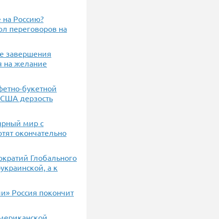
 на Россию?
тол переговоров на
ле завершения
я на желание
фетно-букетной
о США дерзость
ярный мир с
отят окончательно
ократий Глобального
украинской, а к
и» Россия покончит
американской