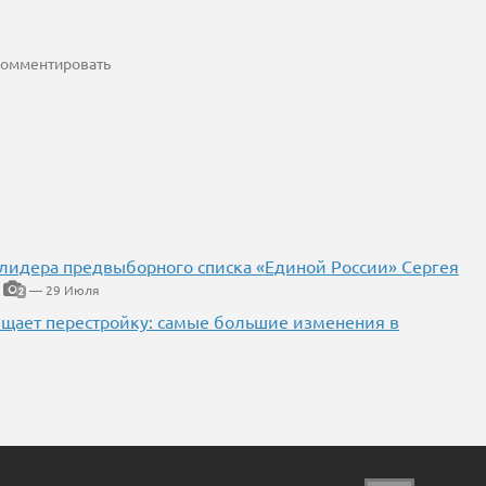
 комментировать
 лидера предвыборного списка «Единой России» Сергея
— 29 Июля
2
ещает перестройку: самые большие изменения в