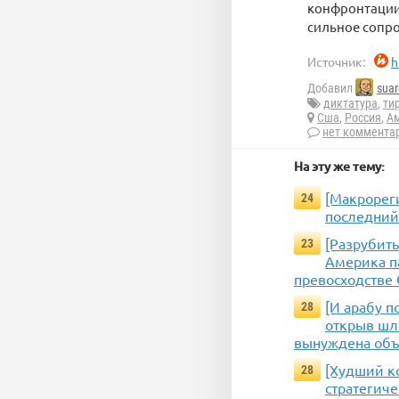
конфронтации 
сильное сопр
Источник:
h
Добавил
suar
диктатура
,
ти
Сша
,
Россия
,
А
нет коммента
На эту же тему:
[Макрореги
24
последний
[Разрубить
23
Америка п
превосходстве 
[И арабу п
28
открыв шлю
вынуждена объ
[Худший ко
28
стратегич