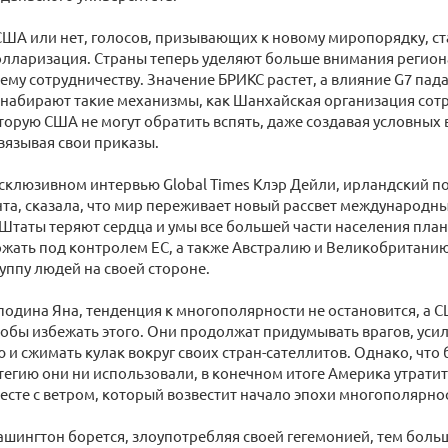
США или нет, голосов, призывающих к новому миропорядку, ст
олларизация. Страны теперь уделяют больше внимания регио
му сотрудничеству. Значение БРИКС растет, а влияние G7 пад
набирают такие механизмы, как Шанхайская организация сотр
торую США не могут обратить вспять, даже создавая условных 
вязывая свои приказы.
склюзивном интервью Global Times Клэр Дейли, ирландский по
а, сказала, что мир переживает новый рассвет международны
таты теряют сердца и умы все большей части населения план
жать под контролем ЕС, а также Австралию и Великобритани
ппу людей на своей стороне.
подина Яна, тенденция к многополярности не остановится, а 
обы избежать этого. Они продолжат придумывать врагов, уси
и сжимать кулак вокруг своих стран-сателлитов. Однако, что
тегию они ни использовали, в конечном итоге Америка утрат
сте с ветром, который возвестит начало эпохи многополярно
шингтон борется, злоупотребляя своей гегемонией, тем боль