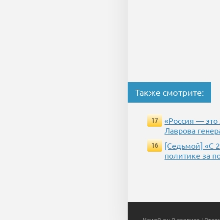
Также смотрите:
«Россия — это
17
Лаврова генер
[Седьмой] «С 
16
политике за п