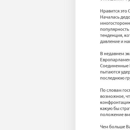
Нравится это 
Началась дед
многосторонне
популярность 
тенденция, ко
давление и на
В недавнем эк
Европарламент
Соединенные Ш
пытаются удер
последнюю гру
По словам гос
возможное, чт
конфронтацию 
какую бы стра
положение вме
Чем больше Ва