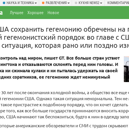
НАУКА И ТЕХНИКА
РАЗВЛЕЧЕНИЯ
КУХНЯ NEWS2
КОММЕНТАРИ
а
Лучшее
Хорошее
Новое
ША сохранить гегемонию обречены на 
гегемонистский порядок во главе с СШ
ситуация, которая рано или поздно из
онтроль над миром, пишет GT. Все больше стран устают
шингтона и отказываются склонять перед ним головы. И
ка ни сжимала кулаки и ни пыталась удержать на своей
едних соратников, ее гегемонию ждет неминуемый
30 лет после окончания холодной войны, а общество все еще 
гегемонии США. Однако такая ситуация ненормальна. Тем не
такое пристрастие к подобному порядку, что он хочет сделат
ре того, как все больше государств принимаются вносить корр
о, США начинают так беспокоиться, будто к ним в одежду зап
оторые американские обозреватели и СМИ с трудом скрывают т