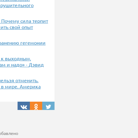
крушительного
] Почему сила терпит
лить свой опыт
хранению гегемонии
и к выходным,
ам и надо» - Дэвид
нельзя отменить.
 в мире. Америка
добавлено