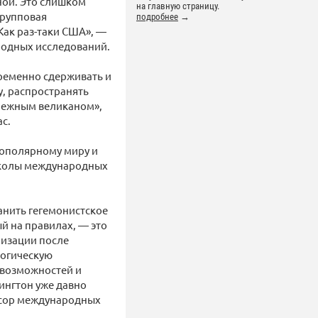
ой. Это слишком
на главную страницу.
групповая
подробнее
→
Как раз-таки США», —
родных исследований.
ременно сдерживать и
у, распространять
«нежным великаном»,
ас.
гополярному миру и
Школы международных
анить гегемонистское
й на правилах, — это
низации после
логическую
 возможностей и
ингтон уже давно
ессор международных