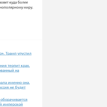
зовет куда более
днополярному миру.
». Трамп упустил
ония терпит крах.
ованный на
вала именно она,
ссия не будет
т оборачивается
ой имперской