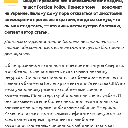
Байден провалил все дипломатические задачи,
в архиве
пишет Foreign Policy. Пример тому — конфликт
на Украине. Белому дому пора отказаться от дихотомии
«демократия против автократии», когда максимум, что
он может сделать, — это лишь вести пустую болтовню,
считает автор статьи.
Дипломаты администрации Байдена не справляются со
своими обязанностями, если не считать пустой болтовни о
демократии.
Общепризнано, что дипломатические институты Америки,
и особенно Госдепартамент, испытывают нехватку
ресурсов. Эта истина становится особенно заметной, если
сравнить бюджеты Госдепартамента или Агентства США по
международному развитию с объемами средств,
выделяемых Министерству обороны или спецслужбам. И
она оказывается еще более очевидной, если принять во
внимание непомерные глобальные амбиции Америки.
Известно также и то, что самым дефицитным ресурсом из
всех является время президента и наиболее
высокопоставленных чиновников кабинета, таких как