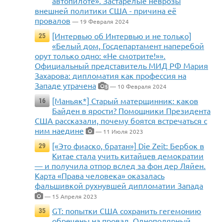
автопилоте». Застарелые неврозы
внешней политики США - причина её
провалов
— 19 Февраля 2024
[Интервью об Интервью и не только]
25
«Белый дом, Госдепартамент наперебой
орут только одно: «Не смотрите!»».
Официальный представитель МИД РФ Мария
Захарова: дипломатия как профессия на
Западе утрачена
— 10 Февраля 2024
5
[Маньяк*] Старый матерщинник: каков
16
Байден в ярости? Помощники Президента
США рассказали, почему боятся встречаться с
ним наедине
— 11 Июля 2023
[«Это фиаско, братан»] Die Zeit: Бербок в
29
Китае стала учить китайцев демократии
— и получила отпор вслед за фон дер Ляйен.
Карта «Права человека» оказалась
фальшивкой рухнувшей дипломатии Запада
— 15 Апреля 2023
GT: попытки США сохранить гегемонию
35
обречены на провал. Однополярный