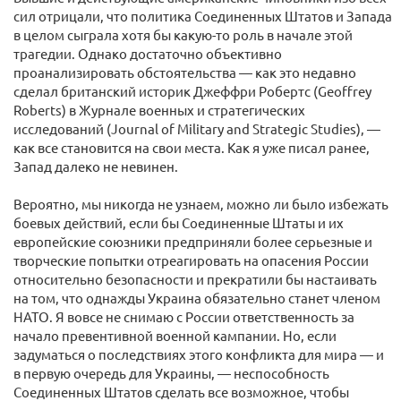
сил отрицали, что политика Соединенных Штатов и Запада
в целом сыграла хотя бы какую-то роль в начале этой
трагедии. Однако достаточно объективно
проанализировать обстоятельства — как это недавно
сделал британский историк Джеффри Робертс (Geoffrey
Roberts) в Журнале военных и стратегических
исследований (Journal of Military and Strategic Studies), —
как все становится на свои места. Как я уже писал ранее,
Запад далеко не невинен.
Вероятно, мы никогда не узнаем, можно ли было избежать
боевых действий, если бы Соединенные Штаты и их
европейские союзники предприняли более серьезные и
творческие попытки отреагировать на опасения России
относительно безопасности и прекратили бы настаивать
на том, что однажды Украина обязательно станет членом
НАТО. Я вовсе не снимаю с России ответственность за
начало превентивной военной кампании. Но, если
задуматься о последствиях этого конфликта для мира — и
в первую очередь для Украины, — неспособность
Соединенных Штатов сделать все возможное, чтобы