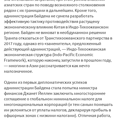
азиатских стран по поводу возможного столкновения
рядом с их границами в дальнейшем. Кроме того,
администрация Байдена не сумела разработать
эффективную тактику противодействия растущему
экономическому влиянию Китая в Индо-Тихоокеанском
регионе. Байден не виноват в необдуманном решении
Трампа отказаться от Транстихоокеанского партнерства в
2017 году, однако его «заменитель», предложенный
действующей администраций, — Индо-Тихоокеанская
экономическая структура (Indo-Pacific Economic
Framework), которую наконец запустили в прошлом году,
— многими в Азии рассматривается как нечто
малозначимое.
Одним из первых дипломатических успехов
администрации Байдена стала попытка министра
финансов Джанет Йеллен заключить многостороннее
соглашение о глобальном минимальном налоге для
многонациональных корпораций (и тем самым помешать
им уклоняться от уплаты налогов, декларируя прибыль в
офшорных зонах с низкими налогами). Отличная работа,