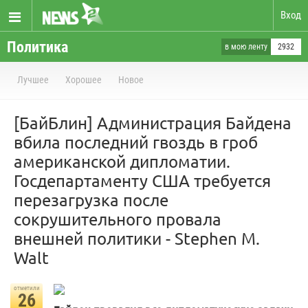
Вход
Политика
в мою ленту
2932
Лучшее
Хорошее
Новое
[БайБлин] Администрация Байдена
вбила последний гвоздь в гроб
американской дипломатии.
Госдепартаменту США требуется
перезагрузка после
сокрушительного провала
внешней политики - Stephen M.
Walt
отметили
26