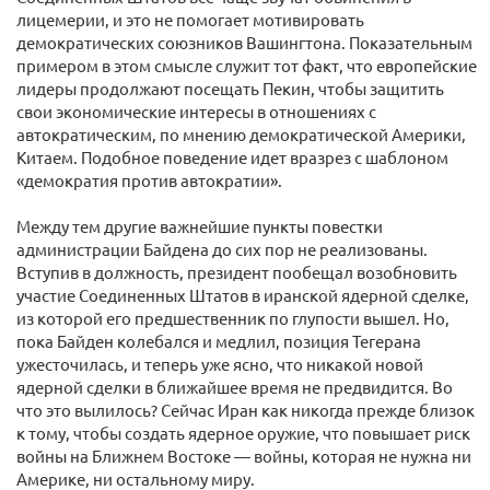
лицемерии, и это не помогает мотивировать
демократических союзников Вашингтона. Показательным
примером в этом смысле служит тот факт, что европейские
лидеры продолжают посещать Пекин, чтобы защитить
свои экономические интересы в отношениях с
автократическим, по мнению демократической Америки,
Китаем. Подобное поведение идет вразрез с шаблоном
«демократия против автократии».
Между тем другие важнейшие пункты повестки
администрации Байдена до сих пор не реализованы.
Вступив в должность, президент пообещал возобновить
участие Соединенных Штатов в иранской ядерной сделке,
из которой его предшественник по глупости вышел. Но,
пока Байден колебался и медлил, позиция Тегерана
ужесточилась, и теперь уже ясно, что никакой новой
ядерной сделки в ближайшее время не предвидится. Во
что это вылилось? Сейчас Иран как никогда прежде близок
к тому, чтобы создать ядерное оружие, что повышает риск
войны на Ближнем Востоке — войны, которая не нужна ни
Америке, ни остальному миру.