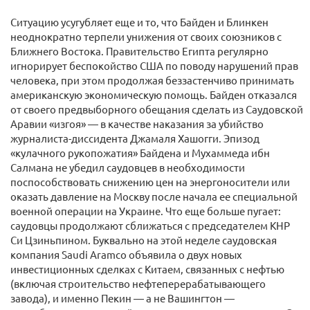
Ситуацию усугубляет еще и то, что Байден и Блинкен
неоднократно терпели унижения от своих союзников с
Ближнего Востока. Правительство Египта регулярно
игнорирует беспокойство США по поводу нарушений прав
человека, при этом продолжая беззастенчиво принимать
американскую экономическую помощь. Байден отказался
от своего предвыборного обещания сделать из Саудовской
Аравии «изгоя» — в качестве наказания за убийство
журналиста-диссидента Джамаля Хашогги. Эпизод
«кулачного рукопожатия» Байдена и Мухаммеда ибн
Салмана не убедил саудовцев в необходимости
поспособствовать снижению цен на энергоносители или
оказать давление на Москву после начала ее специальной
военной операции на Украине. Что еще больше пугает:
саудовцы продолжают сближаться с председателем КНР
Си Цзиньпином. Буквально на этой неделе саудовская
компания Saudi Aramco объявила о двух новых
инвестиционных сделках с Китаем, связанных с нефтью
(включая строительство нефтеперерабатывающего
завода), и именно Пекин — а не Вашингтон —