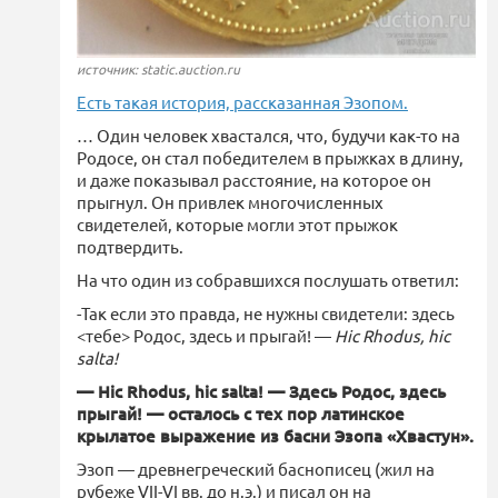
источник: static.auction.ru
Есть такая история, рассказанная Эзопом.
… Один человек хвастался, что, будучи как-то на
Родосе, он стал победителем в прыжках в длину,
и даже показывал расстояние, на которое он
прыгнул. Он привлек многочисленных
свидетелей, которые могли этот прыжок
подтвердить.
На что один из собравшихся послушать ответил:
-Так если это правда, не нужны свидетели: здесь
<тебе> Родос, здесь и прыгай! —
Hic Rhodus, hic
salta!
— Hic Rhodus, hic salta! — Здесь Родос, здесь
прыгай! — осталось с тех пор латинское
крылатое выражение из басни Эзопа «Хвастун».
Эзоп — древнегреческий баснописец (жил на
рубеже VII-VI вв. до н.э.) и писал он на