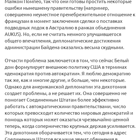
Майком Помпео, так что они готовы простить некоторые
ошибки нынешнему правительству (например,
совершенно неуместное пренебрежительное отношение к
французам в момент заключения сделки о поставках
подводных лодок в Австралию в рамках объединения
AUKUS). Но, если не считать немного улучшившегося
общего впечатления, дипломатические достижения
администрации Байдена оказались весьма скудными.
Отчасти проблема заключается в том, что сейчас Белый
дом формулирует внешнюю политику США в терминах
«демократия против автократии». Я люблю демократию
так же, как и многие другие, и больше, чем некоторые.
Однако для американской дипломатии эта дихотомия
создает проблемы, а не решает их. Она совершенно не
помогает Соединенным Штатам более эффективно
работать с автократическими правительствами, число
которых превосходит количество мировых демократий и
помощь которых может оказаться чрезвычайно ценной
теперь, когда соперничество крупных держав усиливается.
Эта дихотомия оборачивается тем, что сегодня в адрес
Соединенных Штатов все чаще звучат обвинения в