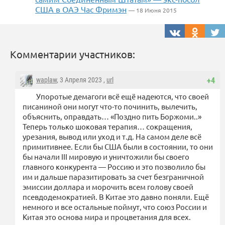
США в ОАЭ Час Фримэн
— 18 Июня 2015
Комментарии участников:
waplaw
, 3 Апреля 2023 ,
url
+4
Упоротые демагоги всё ещё надеются, что своей
писаниной они могут что-то починить, вылечить,
объяснить, оправдать… «Поздно пить Боржоми..»
Теперь только шоковая терапия… сокращения,
урезания, вывод или уход и т.д. На самом деле всё
примитивнее. Если бы США были в состоянии, то они
бы начали III мировую и уничтожили бы своего
главного конкурента — Россию и это позволило бы
им и дальше паразитировать за счет безграничной
эмиссии доллара и морочить всем голову своей
псевдодемократией. В Китае это давно поняли. Ещё
немного и все остальные поймут, что союз России и
Китая это основа мира и процветания для всех.