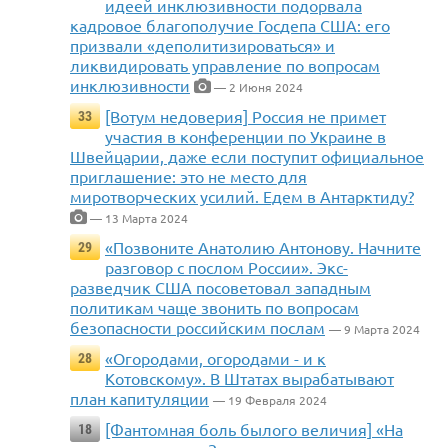
идеей инклюзивности подорвала
кадровое благополучие Госдепа США: его
призвали «деполитизироваться» и
ликвидировать управление по вопросам
инклюзивности
— 2 Июня 2024
[Вотум недоверия] Россия не примет
33
участия в конференции по Украине в
Швейцарии, даже если поступит официальное
приглашение: это не место для
миротворческих усилий. Едем в Антарктиду?
— 13 Марта 2024
«Позвоните Анатолию Антонову. Начните
29
разговор с послом России». Экс-
разведчик США посоветовал западным
политикам чаще звонить по вопросам
безопасности российским послам
— 9 Марта 2024
«Огородами, огородами - и к
28
Котовскому». В Штатах вырабатывают
план капитуляции
— 19 Февраля 2024
[Фантомная боль былого величия] «На
18