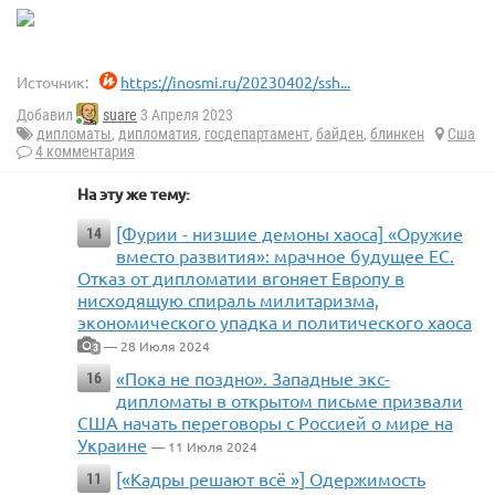
Источник:
https://inosmi.ru/20230402/ssh...
Добавил
suare
3 Апреля 2023
дипломаты
,
дипломатия
,
госдепартамент
,
байден
,
блинкен
Сша
4 комментария
На эту же тему:
[Фурии - низшие демоны хаоса] «Оружие
14
вместо развития»: мрачное будущее ЕС.
Отказ от дипломатии вгоняет Европу в
нисходящую спираль милитаризма,
экономического упадка и политического хаоса
— 28 Июля 2024
3
«Пока не поздно». Западные экс-
16
дипломаты в открытом письме призвали
США начать переговоры с Россией о мире на
Украине
— 11 Июля 2024
[«Кадры решают всё »] Одержимость
11