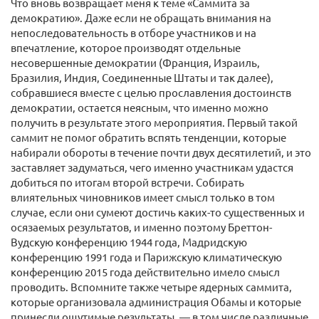
Что вновь возвращает меня к теме «Саммита за
демократию». Даже если не обращать внимания на
непоследовательность в отборе участников и на
впечатление, которое производят отдельные
несовершенные демократии (Франция, Израиль,
Бразилия, Индия, Соединенные Штаты и так далее),
собравшиеся вместе с целью прославления достоинств
демократии, остается неясным, что именно можно
получить в результате этого мероприятия. Первый такой
саммит не помог обратить вспять тенденции, которые
набирали обороты в течение почти двух десятилетий, и это
заставляет задуматься, чего именно участникам удастся
добиться по итогам второй встречи. Собирать
влиятельных чиновников имеет смысл только в том
случае, если они сумеют достичь каких-то существенных и
осязаемых результатов, и именно поэтому Бреттон-
Вудскую конференцию 1944 года, Мадридскую
конференцию 1991 года и Парижскую климатическую
конференцию 2015 года действительно имело смысл
проводить. Вспомните также четыре ядерных саммита,
которые организовала администрация Обамы и которые
принесли ощутимые результаты, — в том числе различные