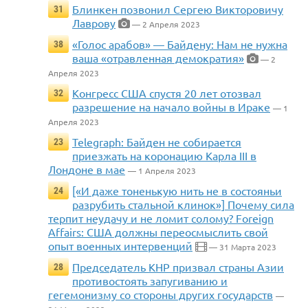
Блинкен позвонил Сергею Викторовичу
31
Лаврову
— 2 Апреля 2023
«Голос арабов» — Байдену: Нам не нужна
38
ваша «отравленная демократия»
— 2
Апреля 2023
Конгресс США спустя 20 лет отозвал
32
разрешение на начало войны в Ираке
— 1
Апреля 2023
Telegraph: Байден не собирается
23
приезжать на коронацию Карла III в
Лондоне в мае
— 1 Апреля 2023
[«И даже тоненькую нить не в состояньи
24
разрубить стальной клинок»] Почему сила
терпит неудачу и не ломит солому? Foreign
Affairs: США должны переосмыслить свой
опыт военных интервенций
— 31 Марта 2023
Председатель КНР призвал страны Азии
28
противостоять запугиванию и
гегемонизму со стороны других государств
—