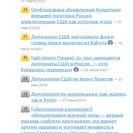
31 Марта 2023
Опубликована обновленная Концепция
34
внешней политики России,
определяющая США как источник угроз
— 31
Марта 2023
Дипломаты США уничтожили флаги
37
страны перед вылетом из Кабула
— 16
Августа 2021
Haló noviny (Чехия): то, чем занимаются
40
дипломаты США в России, — «это
буквально терроризм»
— 25 Июля 2021
Дипломатия США не видит берегов
24
— 25
Мая 2019
Дипломатия по-американски: как скажем,
12
так и будет
— 23 Июня 2015
[«Дипломатия канонерок»]
19
«Демонстрация военной силы — верный
признак слабости дипломатии, это вредит
другим народам и усиливает ненависть к
самим Соединенным Штатам» — экс-посол