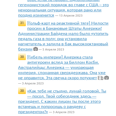
гегемонистский порядок во главе с США – это
ненормальная ситуация, которая рано или
поздно изменится
— 13 Апреля 2023
[Гольф-карт на реактивной тяге] Милости
31
просим в Банановые Штаты Америки!
Администрации Байдена мало было «утопить
педаль газа в пол»: она установила
нагнетатель и залила в бак высокооктановый
бензин
— 5 Апреля 2023
[Гибель империи] Америка стала
30
антигероем вслед за Биллом Косби.
Австралийцы: Америка — умирающая
империя, сломанная сверхдержава. Она уже
не оправится. Эта свечка скоро потухнет
4
— 3 Апреля 2023
«Как тебе не стыдно, думай головой. Ты
30
— посол. Твой собеседник здесь —
президент. С каким лицом ты после этого
встанешь и попросишь о рандеву с
президентом?»
— 3 Апреля 2023