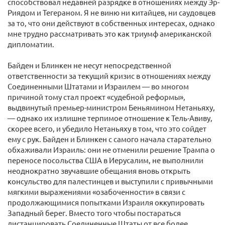
способствовал недавней разрядке в отношениях между Эр-
Риядом и Тегераном. Я не виню ни китайцев, ни саудовцев
за то, что они действуют в собственных интересах, однако
мне трудно рассматривать это как триумф американской
дипломатии.
Байден и Блинкен не несут непосредственной
ответственности за текущий кризис в отношениях между
Соединенными Штатами и Израилем — во многом
причиной тому стал проект «судебной реформы»,
выдвинутый премьер-министром Беньямином Нетаньяху,
— однако их излишне терпимое отношение к Тель-Авиву,
скорее всего, и убедило Нетаньяху в том, что это сойдет
ему с рук. Байден и Блинкен с самого начала старательно
обхаживали Израиль: они не отменили решение Трампа о
переносе посольства США в Иерусалим, не выполнили
неоднократно звучавшие обещания вновь открыть
консульство для палестинцев и выступили с привычными
мягкими выражениями «озабоченности» в связи с
продолжающимися попытками Израиля оккупировать
Западный берег. Вместо того чтобы постараться
дистанцировать Соединенные Штаты от все более