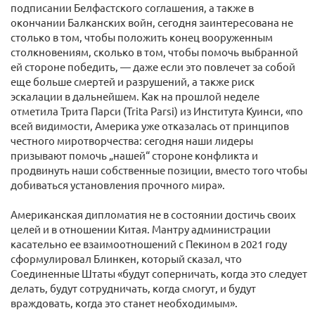
подписании Белфастского соглашения, а также в
окончании Балканских войн, сегодня заинтересована не
столько в том, чтобы положить конец вооруженным
столкновениям, сколько в том, чтобы помочь выбранной
ей стороне победить, — даже если это повлечет за собой
еще больше смертей и разрушений, а также риск
эскалации в дальнейшем. Как на прошлой неделе
отметила Трита Парси (Trita Parsi) из Института Куинси, «по
всей видимости, Америка уже отказалась от принципов
честного миротворчества: сегодня наши лидеры
призывают помочь „нашей“ стороне конфликта и
продвинуть наши собственные позиции, вместо того чтобы
добиваться установления прочного мира».
Американская дипломатия не в состоянии достичь своих
целей и в отношении Китая. Мантру администрации
касательно ее взаимоотношений с Пекином в 2021 году
сформулировал Блинкен, который сказал, что
Соединенные Штаты «будут соперничать, когда это следует
делать, будут сотрудничать, когда смогут, и будут
враждовать, когда это станет необходимым».