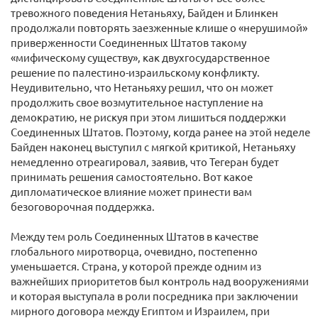
тревожного поведения Нетаньяху, Байден и Блинкен
продолжали повторять заезженные клише о «нерушимой»
приверженности Соединенных Штатов такому
«мифическому существу», как двухгосударственное
решение по палестино-израильскому конфликту.
Неудивительно, что Нетаньяху решил, что он может
продолжить свое возмутительное наступление на
демократию, не рискуя при этом лишиться поддержки
Соединенных Штатов. Поэтому, когда ранее на этой неделе
Байден наконец выступил с мягкой критикой, Нетаньяху
немедленно отреагировал, заявив, что Тегеран будет
принимать решения самостоятельно. Вот какое
дипломатическое влияние может принести вам
безоговорочная поддержка.
Между тем роль Соединенных Штатов в качестве
глобального миротворца, очевидно, постепенно
уменьшается. Страна, у которой прежде одним из
важнейших приоритетов был контроль над вооружениями
и которая выступала в роли посредника при заключении
мирного договора между Египтом и Израилем, при